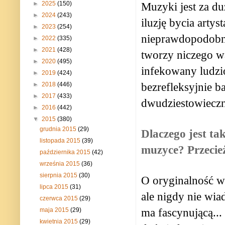
►
2025
(150)
Muzyki jest za du
►
2024
(243)
iluzję bycia arty
►
2023
(254)
nieprawdopodobn
►
2022
(335)
►
2021
(428)
tworzy niczego w
►
2020
(495)
infekowany ludzi
►
2019
(424)
bezrefleksyjnie b
►
2018
(446)
►
2017
(433)
dwudziestowieczne
►
2016
(442)
▼
2015
(380)
grudnia 2015
(29)
Dlaczego jest ta
listopada 2015
(39)
muzyce? Przecie
października 2015
(42)
września 2015
(36)
sierpnia 2015
(30)
O oryginalność w 
lipca 2015
(31)
ale nigdy nie wi
czerwca 2015
(29)
ma fascynującą... 
maja 2015
(29)
kwietnia 2015
(29)