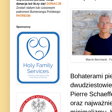
donacja też liczy się!
DONACJE
Zostań stałym lub czasowym
patronem Bumeranga Polskiego:
PATREON
Sponsorzy
Marcin Borchardt .
Fo
Bohaterami pi
dwudziestowie
Pierre Schaeff
oraz najważni