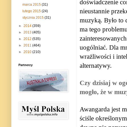
doświadczenie co
marca 2015
(31)
nieustannie przek
lutego 2015
(24)
stycznia 2015
(31)
muzyką. Było to d
►
2014
(359)
ma tego problemu.
►
2013
(405)
zainteresowanych
►
2012
(535)
►
2011
(464)
uogólniać. Dla m
►
2010
(210)
wrażliwości i int
alternatywy.
Partnerzy
Czy dzisiaj w og
mogło, że w muzy
Awangarda jest 
ściśle określony