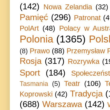
(142)
Nowa Zelandia
(32)
Pamięć
(296)
Patronat
(4
PolArt
(48)
Polacy w Austra
Polonia
(1365)
Pols
Prawo
(88)
Przemysław P
(8)
Rosja
(317)
Rozrywka
(1
Sport
(184)
Społeczeńs
Teatr
(106)
T
Tasmania
(5)
Tradycja
(
Koprowski
(42)
(688)
Warszawa
(142)