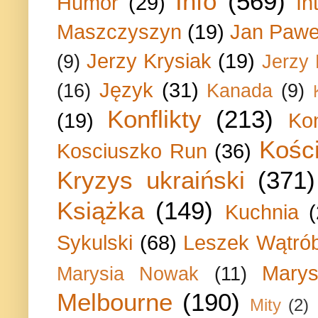
Info
(569)
Humor
(29)
In
Maszczyszyn
(19)
Jan Paweł
Jerzy Krysiak
(19)
(9)
Jerzy
Język
(31)
(16)
Kanada
(9)
Konflikty
(213)
(19)
Ko
Kości
Kosciuszko Run
(36)
Kryzys ukraiński
(371)
Książka
(149)
Kuchnia
Sykulski
(68)
Leszek Wątrób
Marys
Marysia Nowak
(11)
Melbourne
(190)
Mity
(2)