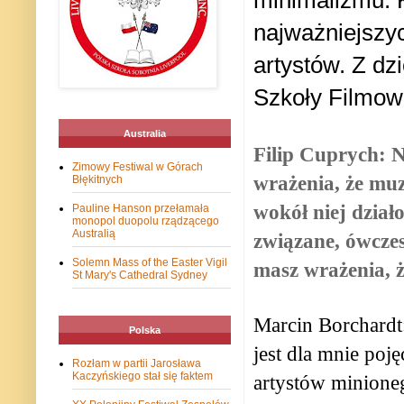
minimalizmu. 
najważniejszy
artystów. Z d
Szkoły Filmow
Australia
Filip Cuprych: N
Zimowy Festiwal w Górach
wrażenia, że muzy
Błękitnych
wokół niej działo
Pauline Hanson przełamała
monopol duopolu rządzącego
Australią
związane, ówczes
Solemn Mass of the Easter Vigil
masz wrażenia, ż
St Mary's Cathedral Sydney
Marcin Borchardt:
Polska
jest dla mnie poj
Rozłam w partii Jarosława
Kaczyńskiego stał się faktem
artystów minione