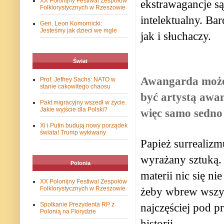
XX Polonijny Festiwal Zespołów
ekstrawagancje są
Folklorystycznych w Rzeszowie
intelektualny. Ba
Gen. Leon Komornicki:
Jesteśmy jak dzieci we mgle
jak i słuchaczy.
Świat
Awangarda może i 
Prof. Jeffrey Sachs: NATO w
stanie cakowitego chaosu
być artystą awa
Pakt migracyjny wszedł w życie.
Jakie wyjście dla Polski?
więc samo sedno
Xi i Putin budują nowy porządek
świata! Trump wykiwany
Papież surrealizm
wyrażany sztuką. 
Polonia
materii nic się n
XX Polonijny Festiwal Zespołów
Folklorystycznych w Rzeszowie
żeby wbrew wszys
Spotkanie Prezydenta RP z
najczęściej pod pr
Polonią na Florydzie
historii.