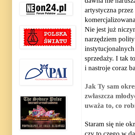
dawna nie narusz
artystyczna przez
komercjalizowana.
Nie jest już niczy
narzędziem polity
instytucjonalnych
sprzedaży. I tak t
i nastroje coraz 
Jak Ty sam okreś
zwłaszcza młodyc
uważa to, co rob
Staram się nie ok
czy to,czego w d