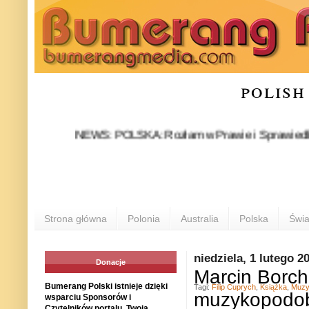
polish
NEWS: POLSKA: Rozłam w Prawie i Sprawiedliwości sta
Strona główna
Polonia
Australia
Polska
Świa
niedziela, 1 lutego 2
Donacje
Marcin Borch
Bumerang Polski istnieje dzięki
Tagi:
Filip Cuprych
,
Książka
,
Muzy
muzykopodo
wsparciu Sponsorów i
Czytelników portalu. Twoja