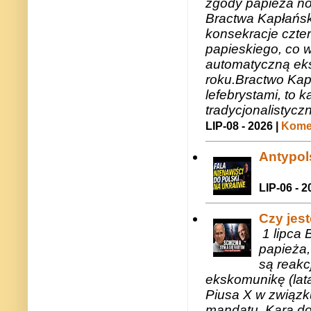
zgody papieża n
Bractwa Kapłańsk
konsekracje czte
papieskiego, co w
automatyczną eks
roku.Bractwo Ka
lefebrystami, to
tradycjonalistycz
LIP-08 - 2026 |
Komen
Antypols
LIP-06 - 2
Czy jes
1 lipca 
papieża,
są reakc
ekskomunikę (lat
Piusa X w związk
mandatu. Kara do