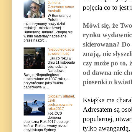
Juniora:
pojęcia co to jes
Czerwone serce
Australii
W Bumerangu
Polskim
Mówi się, że Two
rozpoczynamy nowy dział
redakcji młodzieżowej –
Bumerang Juniora . Znajdą się
rynku wydawnicz
w nim materiały nadesłane
przez naszyc...
skierowana? Do t
Niepodległość a
znają, nie słyszel
suwerenność
Jak co roku w
czy może po to,
dniu 11 listopada
obchodzimy
Narodowe
od dawna nie cho
Święto Niepodległości,
ustanowione w 1937 roku, a
piosenki o kwia
przywrócone jako święto
państwowe w ...
Globalny alfabet,
Książka ma charak
czyli
podsumowanie
Adresatem są oso
roku 2017
Fot. CC0
popularnej, otwar
domena
publiczna Rok 2017 dobiegł
końca. Rok nazwany przez
tylko awangardą, 
arcybiskupa Sydney