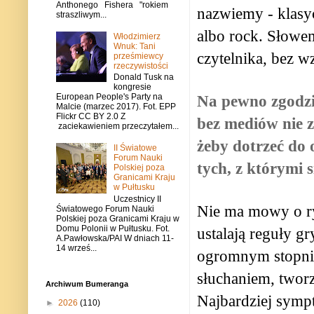
Anthonego Fishera "rokiem
nazwiemy - klasyc
straszliwym...
albo rock. Słowem
Włodzimierz
Wnuk: Tani
czytelnika, bez w
prześmiewcy
rzeczywistości
Donald Tusk na
kongresie
Na pewno zgodzis
European People's Party na
Malcie (marzec 2017). Fot. EPP
Flickr CC BY 2.0 Z
bez mediów nie za
zaciekawieniem przeczytałem...
żeby dotrzeć do o
II Światowe
Forum Nauki
tych, z którymi s
Polskiej poza
Granicami Kraju
w Pułtusku
Uczestnicy II
Nie ma mowy o ry
Światowego Forum Nauki
Polskiej poza Granicami Kraju w
Domu Polonii w Pułtusku. Fot.
ustalają reguły g
A.Pawłowska/PAI W dniach 11-
14 wrześ...
ogromnym stopniu
słuchaniem, twor
Archiwum Bumeranga
Najbardziej symp
►
2026
(110)