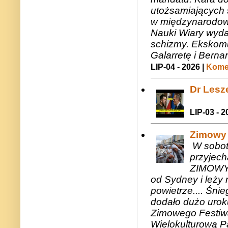
utożsamiających 
w międzynarodow
Nauki Wiary wyda
schizmy. Ekskomu
Galarretę i Bernar
LIP-04 - 2026 |
Komen
Dr Lesze
LIP-03 - 2
Zimowy 
W sobotę
przyjech
ZIMOWY 
od Sydney i leży 
powietrze.... Śni
dodało dużo uroku
Zimowego Festiwal
Wielokulturową P