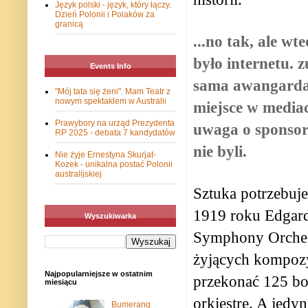
Język polski - język, który łączy.
Dzień Polonii i Polaków za
granicą
...no tak, ale wt
było internetu. z
Events Info
sama awangarda 
"Mój tata się żeni". Mam Teatr z
nowym spektaklem w Australii
miejsce w mediac
Prawybory na urząd Prezydenta
uwaga o sponsor
RP 2025 - debata 7 kandydatów
nie byli.
Nie żyje Ernestyna Skurjat-
Kozek - unikalna postać Polonii
australijskiej
Sztuka potrzebuj
1919 roku Edgar
Wyszukiwarka
Symphony Orchest
żyjących kompozyt
Najpopularniejsze w ostatnim
przekonać 125 bo
miesiącu
orkiestrę. A jedyn
Bumerang