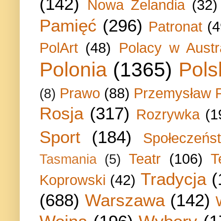
(142)
Nowa Zelandia
(32)
Pamięć
(296)
Patronat
(4
PolArt
(48)
Polacy w Austra
Polonia
(1365)
Pols
Prawo
(88)
Przemysław P
(8)
Rosja
(317)
Rozrywka
(1
Sport
(184)
Społeczeńs
Teatr
(106)
T
Tasmania
(5)
Tradycja
(
Koprowski
(42)
(688)
Warszawa
(142)