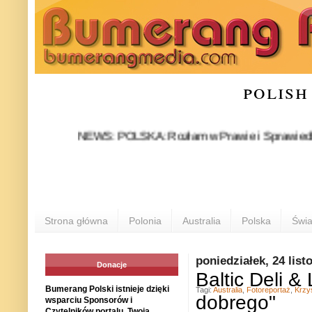
polish
NEWS: POLSKA: Rozłam w Prawie i Sprawiedliwości sta
Strona główna
Polonia
Australia
Polska
Świa
poniedziałek, 24 lis
Donacje
Baltic Deli &
Bumerang Polski istnieje dzięki
Tagi:
Australia
,
Fotoreportaż
,
Krzy
dobrego"
wsparciu Sponsorów i
Czytelników portalu. Twoja