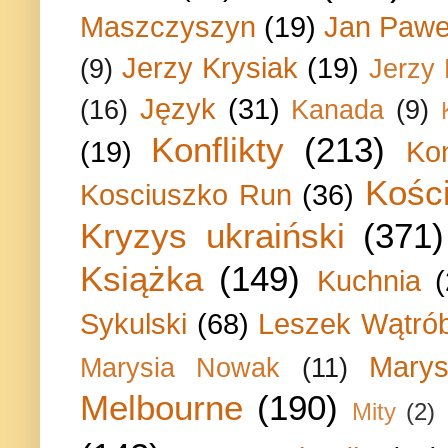
Maszczyszyn
(19)
Jan Paweł
Jerzy Krysiak
(19)
(9)
Jerzy
Język
(31)
(16)
Kanada
(9)
Konflikty
(213)
(19)
Ko
Kości
Kosciuszko Run
(36)
Kryzys ukraiński
(371)
Książka
(149)
Kuchnia
Sykulski
(68)
Leszek Wątrób
Marys
Marysia Nowak
(11)
Melbourne
(190)
Mity
(2)