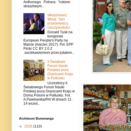
Anthonego Fishera "rokiem
straszliwym...
Włodzimierz
Wnuk: Tani
prześmiewcy
rzeczywistości
Donald Tusk na
kongresie
European People's Party na
Malcie (marzec 2017). Fot. EPP
Flickr CC BY 2.0 Z
zaciekawieniem przeczytałem...
II Światowe
Forum Nauki
Polskiej poza
Granicami Kraju
w Pułtusku
Uczestnicy II
Światowego Forum Nauki
Polskiej poza Granicami Kraju w
Domu Polonii w Pułtusku. Fot.
A.Pawłowska/PAI W dniach 11-
14 wrześ...
Archiwum Bumeranga
►
2026
(110)