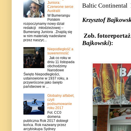
Juniora:
Baltic Continental
Czerwone serce
Australii
W Bumerangu
Krzysztof Bajkowsk
Polskim
rozpoczynamy nowy dział
redakcji młodzieżowej –
Bumerang Juniora . Znajdą się
Zob. fotoreportaż 
w nim materiały nadesłane
przez naszyc...
Bajkowski
):
Niepodległość a
suwerenność
Jak co roku w
dniu 11 listopada
obchodzimy
Narodowe
Święto Niepodległości,
ustanowione w 1937 roku, a
przywrócone jako święto
państwowe w ...
Globalny alfabet,
czyli
podsumowanie
roku 2017
Fot. CC0
domena
publiczna Rok 2017 dobiegł
końca. Rok nazwany przez
arcybiskupa Sydney