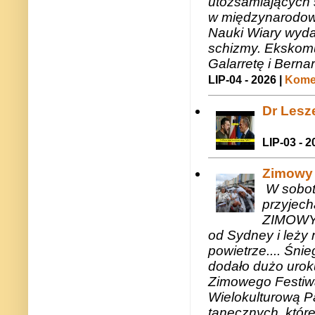
utożsamiających 
w międzynarodow
Nauki Wiary wyda
schizmy. Ekskomu
Galarretę i Bernar
LIP-04 - 2026 |
Komen
Dr Lesze
LIP-03 - 2
Zimowy 
W sobotę
przyjech
ZIMOWY 
od Sydney i leży 
powietrze.... Śni
dodało dużo uroku
Zimowego Festiwal
Wielokulturową P
tanecznych, któr