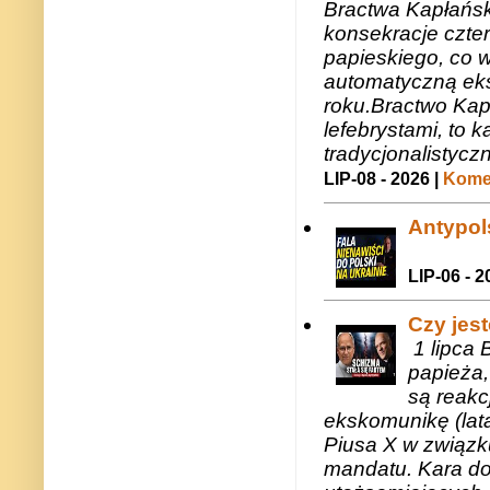
Bractwa Kapłańsk
konsekracje czte
papieskiego, co w
automatyczną eks
roku.Bractwo Ka
lefebrystami, to
tradycjonalistycz
LIP-08 - 2026 |
Komen
Antypols
LIP-06 - 2
Czy jes
1 lipca 
papieża,
są reakc
ekskomunikę (lat
Piusa X w związk
mandatu. Kara do