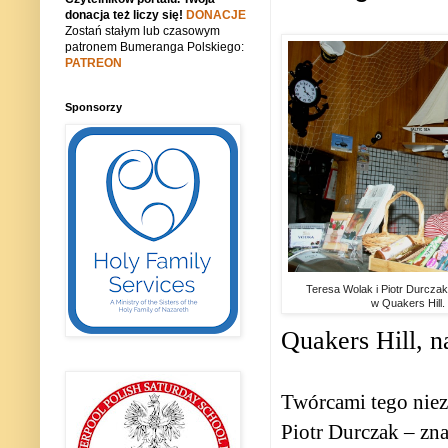
donacja też liczy się!
DONACJE
Zostań stałym lub czasowym
patronem Bumeranga Polskiego:
PATREON
Sponsorzy
Teresa Wolak i Piotr Durczak 
w Quakers Hill.
Quakers Hill, 
Twórcami tego niez
Piotr Durczak – zn