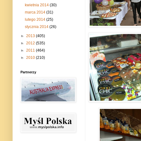
kwietnia 2014
(30)
marca 2014
(31)
lutego 2014
(25)
stycznia 2014
(26)
►
2013
(405)
►
2012
(535)
►
2011
(464)
►
2010
(210)
Partnerzy