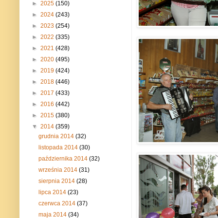
►
2025
(150)
►
2024
(243)
►
2023
(254)
►
2022
(335)
►
2021
(428)
►
2020
(495)
►
2019
(424)
►
2018
(446)
►
2017
(433)
►
2016
(442)
►
2015
(380)
▼
2014
(359)
grudnia 2014
(32)
listopada 2014
(30)
października 2014
(32)
września 2014
(31)
sierpnia 2014
(28)
lipca 2014
(23)
czerwca 2014
(37)
maja 2014
(34)