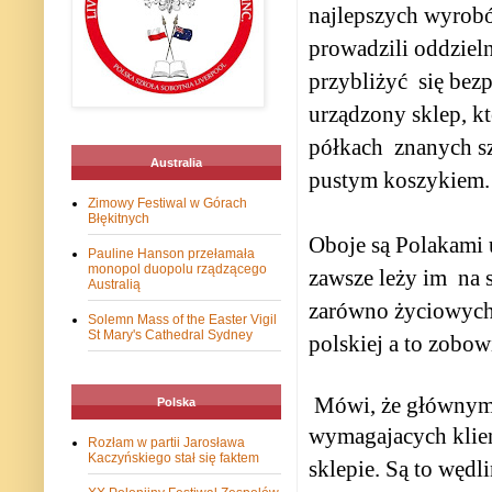
najlepszych wyrobó
prowadzili oddzieln
przybliżyć
się bez
urządzony sklep, k
półkach znanych s
Australia
pustym koszykiem.
Zimowy Festiwal w Górach
Błękitnych
Oboje są Polakami
Pauline Hanson przełamała
monopol duopolu rządzącego
zawsze leży im
na 
Australią
zarówno życiowych 
Solemn Mass of the Easter Vigil
St Mary's Cathedral Sydney
polskiej a to zobow
Mówi, że głównym i
Polska
wymagajacych klie
Rozłam w partii Jarosława
Kaczyńskiego stał się faktem
sklepie. Są to wędl