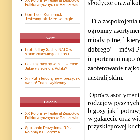
XX Polonijny Festiwal Zespołów
slłodycze oraz alko
Folklorystycznych w Rzeszowie
Gen. Leon Komornicki:
Jesteśmy jak dzieci we mgle
- Dla zaspokojeni
ogromny asortymen
Świat
miody pitne, likier
dobrego" – mówi Pi
Prof. Jeffrey Sachs: NATO w
stanie cakowitego chaosu
importerami napojó
Pakt migracyjny wszedł w życie.
zaoferowanie najkor
Jakie wyjście dla Polski?
australijskim.
Xi i Putin budują nowy porządek
świata! Trump wykiwany
Oprócz asortyment
rodzajów pysznych 
Polonia
bigosy jak i potraw
XX Polonijny Festiwal Zespołów
w galarecie oraz w
Folklorystycznych w Rzeszowie
przysklepowej kuch
Spotkanie Prezydenta RP z
Polonią na Florydzie