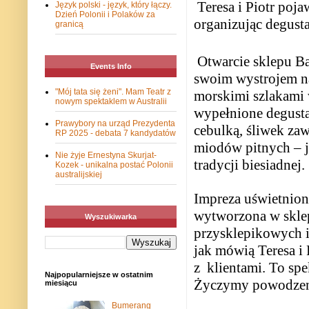
Teresa i Piotr poj
Język polski - język, który łączy.
Dzień Polonii i Polaków za
organizując degusta
granicą
Otwarcie sklepu Ba
Events Info
swoim wystrojem na
"Mój tata się żeni". Mam Teatr z
morskimi szlakami 
nowym spektaklem w Australii
wypełnione degusta
Prawybory na urząd Prezydenta
cebulką, śliwek za
RP 2025 - debata 7 kandydatów
miodów pitnych –
Nie żyje Ernestyna Skurjat-
tradycji biesiadnej.
Kozek - unikalna postać Polonii
australijskiej
Impreza uświetnio
wytworzona w sklep
Wyszukiwarka
przysklepikowych 
jak mówią Teresa i 
z
klientami. To spe
Najpopularniejsze w ostatnim
Życzymy powodzen
miesiącu
Bumerang