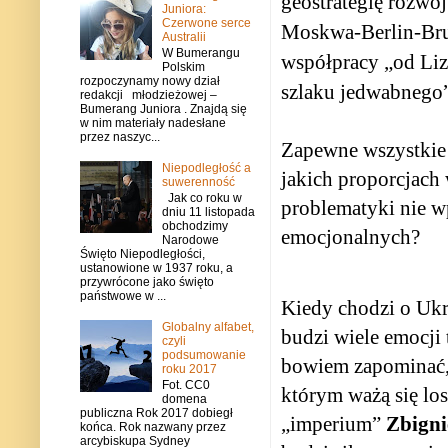
geostrategię rozwo
Juniora:
Czerwone serce
Moskwa-Berlin-Bruk
Australii
W Bumerangu
współpracy „od Li
Polskim
rozpoczynamy nowy dział
szlaku jedwabnego”
redakcji młodzieżowej –
Bumerang Juniora . Znajdą się
w nim materiały nadesłane
przez naszyc...
Zapewne wszystkie t
Niepodległość a
jakich proporcjach 
suwerenność
Jak co roku w
problematyki nie w
dniu 11 listopada
obchodzimy
emocjonalnych?
Narodowe
Święto Niepodległości,
ustanowione w 1937 roku, a
przywrócone jako święto
państwowe w ...
Kiedy chodzi o Ukra
Globalny alfabet,
budzi wiele emocji
czyli
podsumowanie
bowiem zapominać, 
roku 2017
Fot. CC0
którym ważą się los
domena
publiczna Rok 2017 dobiegł
„imperium”
Zbigni
końca. Rok nazwany przez
arcybiskupa Sydney