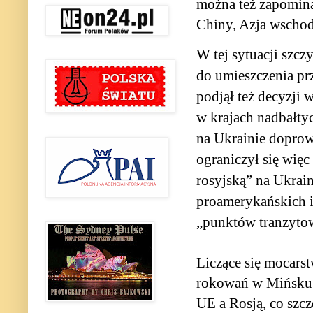
można też zapomina
Chiny, Azja wschod
W tej sytuacji szc
do umieszczenia pr
podjął też decyzji 
w krajach nadbałtyc
na Ukrainie doprow
ograniczył się więc
rosyjską” na Ukrai
proamerykańskich i
„punktów tranzytow
Liczące się mocars
rokowań w Mińsku. 
UE a Rosją, co szc