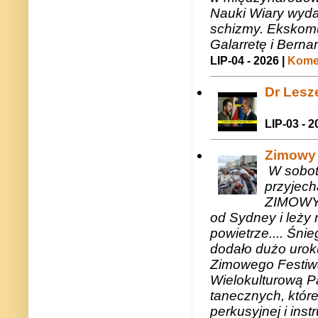
Nauki Wiary wyda
schizmy. Ekskomu
Galarretę i Bernar
LIP-04 - 2026 |
Komen
Dr Lesze
LIP-03 - 2
Zimowy 
W sobotę
przyjech
ZIMOWY 
od Sydney i leży 
powietrze.... Śni
dodało dużo uroku
Zimowego Festiwal
Wielokulturową P
tanecznych, któr
perkusyjnej i in