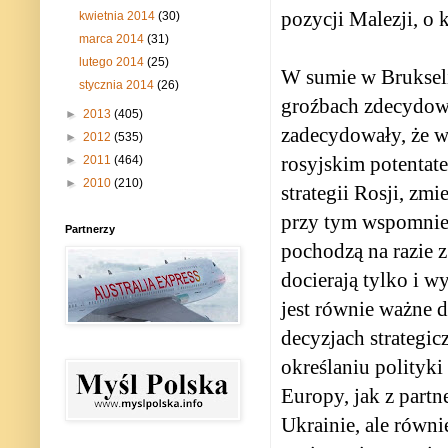
pozycji Malezji, o 
kwietnia 2014
(30)
marca 2014
(31)
lutego 2014
(25)
W sumie w Brukseli
stycznia 2014
(26)
groźbach zdecydował
►
2013
(405)
zadecydowały, że w 
►
2012
(535)
rosyjskim potenta
►
2011
(464)
►
2010
(210)
strategii Rosji, zm
przy tym wspomnieć
Partnerzy
pochodzą na razie z
docierają tylko i w
jest równie ważne 
decyzjach strategi
określaniu polityki
Europy, jak z part
Ukrainie, ale równie