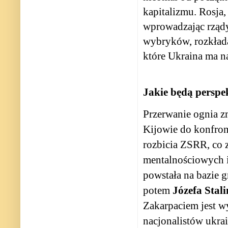
kapitalizmu. Rosja,
wprowadzając rządy 
wybryków, rozkłada
które Ukraina ma n
Jakie będą persp
Przerwanie ognia z
Kijowie do konfront
rozbicia ZSRR, co 
mentalnościowych i
powstała na bazie g
potem
Józefa Stal
Zakarpaciem jest 
nacjonalistów ukra