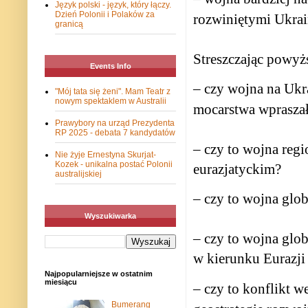
Język polski - język, który łączy.
Dzień Polonii i Polaków za
rozwiniętymi Ukrai
granicą
Streszczając powyż
Events Info
– czy wojna na Ukr
"Mój tata się żeni". Mam Teatr z
nowym spektaklem w Australii
mocarstwa wpraszały
Prawybory na urząd Prezydenta
RP 2025 - debata 7 kandydatów
– czy to wojna reg
Nie żyje Ernestyna Skurjat-
Kozek - unikalna postać Polonii
eurazjatyckim?
australijskiej
– czy to wojna gl
Wyszukiwarka
– czy to wojna glo
w kierunku Eurazji 
Najpopularniejsze w ostatnim
miesiącu
– czy to konflikt w
Bumerang