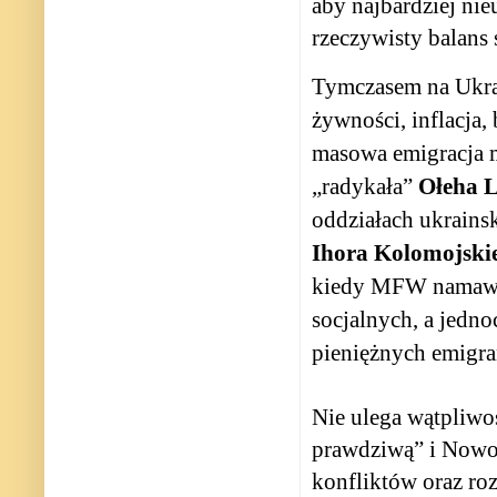
aby najbardziej nie
rzeczywisty balans s
Tymczasem na Ukrai
żywności, inflacja,
masowa emigracja m
„radykała”
Ołeha L
oddziałach ukrains
Ihora Kolomojski
kiedy MFW namawia 
socjalnych, a jedn
pieniężnych emigra
Nie ulega wątpliwoś
prawdziwą” i Nowor
konfliktów oraz roz