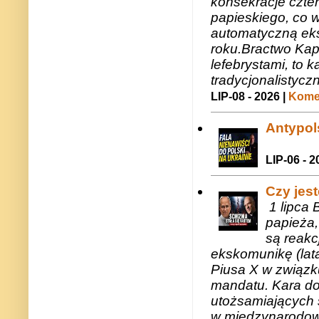
konsekracje czte
papieskiego, co w
automatyczną eks
roku.Bractwo Ka
lefebrystami, to
tradycjonalistycz
LIP-08 - 2026 |
Komen
Antypols
LIP-06 - 2
Czy jes
1 lipca 
papieża,
są reakc
ekskomunikę (lat
Piusa X w związk
mandatu. Kara do
utożsamiających 
w międzynarodow