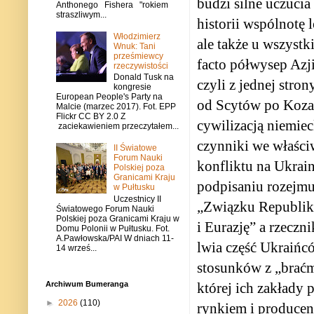
budzi silne uczucia
Anthonego Fishera "rokiem
straszliwym...
historii wspólnotę 
Włodzimierz
ale także u wszyst
Wnuk: Tani
prześmiewcy
facto półwysep Azj
rzeczywistości
Donald Tusk na
czyli z jednej stro
kongresie
European People's Party na
od Scytów po Kozak
Malcie (marzec 2017). Fot. EPP
Flickr CC BY 2.0 Z
cywilizacją niemie
zaciekawieniem przeczytałem...
czynniki we właści
II Światowe
Forum Nauki
konfliktu na Ukrain
Polskiej poza
Granicami Kraju
podpisaniu rozejmu
w Pułtusku
Uczestnicy II
„Związku Republik 
Światowego Forum Nauki
Polskiej poza Granicami Kraju w
i Eurazję” a rzeczn
Domu Polonii w Pułtusku. Fot.
A.Pawłowska/PAI W dniach 11-
lwia część Ukraińc
14 wrześ...
stosunków z „braćm
której ich zakłady
Archiwum Bumeranga
►
2026
(110)
rynkiem i producen