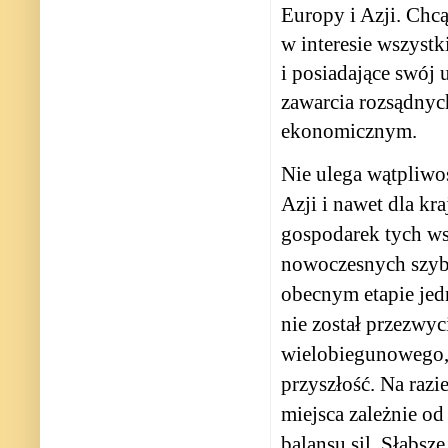
Europy i Azji. Chcą
w interesie wszystk
i posiadające swój
zawarcia rozsądny
ekonomicznym.
Nie ulega wątpliwoś
Azji i nawet dla kr
gospodarek tych ws
nowoczesnych szyb
obecnym etapie je
nie został przezwyc
wielobiegunowego, 
przyszłość. Na razi
miejsca zależnie od
balansu sil. Słabsz