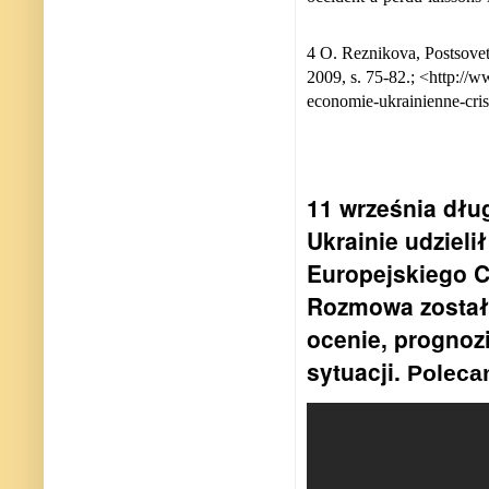
4 O. Reznikova, Postsove
2009, s. 75-82.; <http://w
economie-ukrainienne-cris
11 września dłu
Ukrainie udziel
Europejskiego C
Rozmowa została
ocenie, prognoz
sytuacji.
Polec