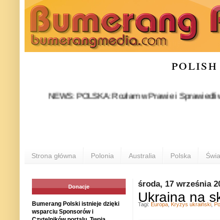
polish
NEWS: POLSKA: Rozłam w Prawie i Sprawiedliwości stał 
P
Strona główna
Polonia
Australia
Polska
Świa
środa, 17 września 2
Donacje
Ukraina na s
Bumerang Polski istnieje dzięki
Tagi:
Europa
,
Kryzys ukraiński
,
Po
wsparciu Sponsorów i
Czytelników portalu. Twoja