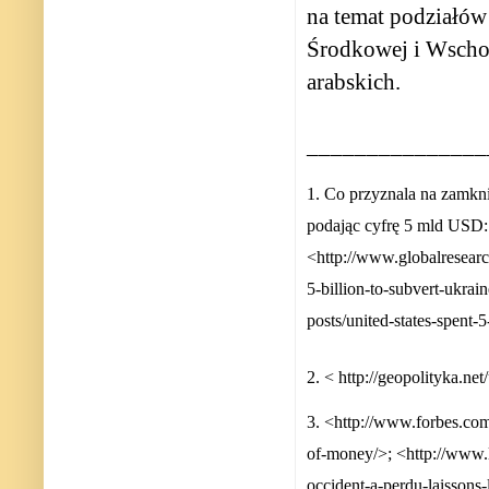
na temat podziałów
Środkowej i Wschod
arabskich.
_______________
1. Co przyznala na zamkn
podając cyfrę 5 mld USD: 
<http://www.globalresearc
5-billion-to-subvert-ukra
posts/united-states-spent-
2. < http://geopolityka.ne
3. <http://www.forbes.com
of-money/>; <http://www
occident-a-perdu-laissons-