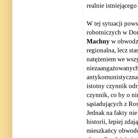
realnie istniejąceg
W tej sytuacji pows
robotniczych w Don
Machny
w obwodzi
regionalna, lecz st
natężeniem we wszy
niezaangażowanych.
antykomunistyczna 
istotny czynnik odr
czynnik, co by o ni
sąsiadujących z Ros
Jednak na fakty nie
historii, lepiej zda
mieszkańcy obwodów