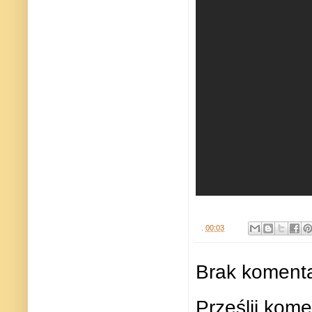
.
00:03
Brak komenta
Prześlij kome