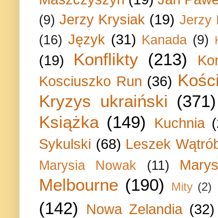
Jerzy Krysiak
(19)
(9)
Jerzy
Język
(31)
(16)
Kanada
(9)
Konflikty
(213)
(19)
Ko
Kości
Kosciuszko Run
(36)
Kryzys ukraiński
(371)
Książka
(149)
Kuchnia
Sykulski
(68)
Leszek Wątrób
Marys
Marysia Nowak
(11)
Melbourne
(190)
Mity
(2)
(142)
Nowa Zelandia
(32)