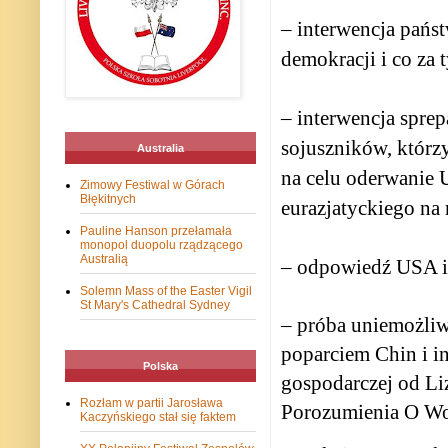
– interwencja pańs
demokracji i co za
– interwencja sprep
sojuszników, którz
Australia
na celu oderwanie 
Zimowy Festiwal w Górach
Błękitnych
eurazjatyckiego na 
Pauline Hanson przełamała
monopol duopolu rządzącego
Australią
– odpowiedź USA i 
Solemn Mass of the Easter Vigil
St Mary's Cathedral Sydney
– próba uniemożli
poparciem Chin i i
Polska
gospodarczej od Li
Rozłam w partii Jarosława
Porozumienia O W
Kaczyńskiego stał się faktem