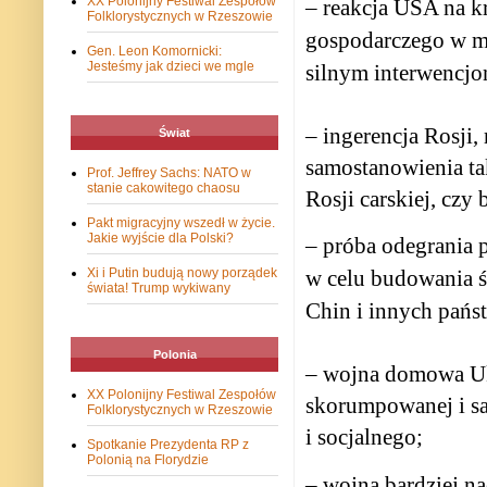
XX Polonijny Festiwal Zespołów
– reakcja USA na k
Folklorystycznych w Rzeszowie
gospodarczego w mo
Gen. Leon Komornicki:
Jesteśmy jak dzieci we mgle
silnym interwencj
– ingerencja Rosji
Świat
samostanowienia tak
Prof. Jeffrey Sachs: NATO w
stanie cakowitego chaosu
Rosji carskiej, cz
Pakt migracyjny wszedł w życie.
Jakie wyjście dla Polski?
– próba odegrania 
Xi i Putin budują nowy porządek
w celu budowania ś
świata! Trump wykiwany
Chin i innych pań
Polonia
– wojna domowa Uk
XX Polonijny Festiwal Zespołów
skorumpowanej i s
Folklorystycznych w Rzeszowie
i socjalnego;
Spotkanie Prezydenta RP z
Polonią na Florydzie
– wojna bardziej na