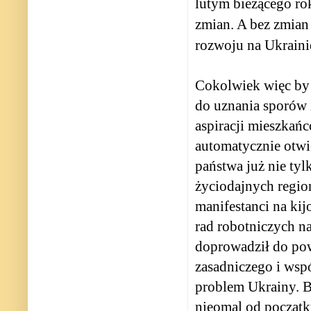
lutym bieżącego ro
zmian. A bez zmia
rozwoju na Ukraini
Cokolwiek więc by 
do uznania sporów 
aspiracji mieszkań
automatycznie otwi
państwa już nie ty
życiodajnych regi
manifestanci na kij
rad robotniczych na
doprowadził do pow
zasadniczego i wsp
problem Ukrainy. Bi
nieomal od początk