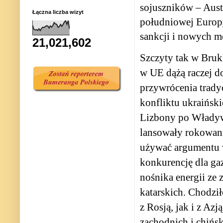
sojuszników – Austr
Łączna liczba wizyt
południowej Europy
sankcji i nowych 
21,021,602
Szczyty tak w Bruk
w UE dążą raczej d
przywrócenia trady
konfliktu ukraińsk
Lizbony po Władywo
lansowały rokowania
używać argumentu 
konkurencję dla ga
nośnika energii ze z
katarskich. Chodził
z Rosją, jak i z Az
zachodnich i chińs