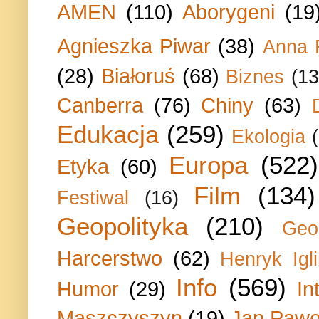
AMEN
(110)
Aborygeni
(19
Agnieszka Piwar
(38)
Anna 
(28)
Białoruś
(68)
Biznes
(13
Canberra
(76)
Chiny
(63)
Edukacja
(259)
Ekologia
Europa
(522)
Etyka
(60)
Film
(134)
Festiwal
(16)
Geopolityka
(210)
Geo
Harcerstwo
(62)
Henryk Igli
Info
(569)
Humor
(29)
In
Maszczyszyn
(19)
Jan Paweł