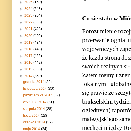
►
2025
(150)
►
2024
(243)
►
2023
(254)
Co sie stało w Mi
►
2022
(335)
►
2021
(428)
Porozumienie rozej
►
2020
(495)
przerwanie ognia ut
►
2019
(424)
wojowniczych zapęd
►
2018
(446)
►
2017
(433)
że każda strona do
►
2016
(442)
swoich realnych sił
►
2015
(380)
Zatem mamy uznanie
▼
2014
(359)
grudnia 2014
(32)
lokalnym i globaln
listopada 2014
(30)
się prawie ze szcz
października 2014
(32)
brukselskim tydzień
września 2014
(31)
oględnych) raportó
sierpnia 2014
(28)
lipca 2014
(23)
malezyjskiego samo
czerwca 2014
(37)
niechęci między Ros
maja 2014
(34)