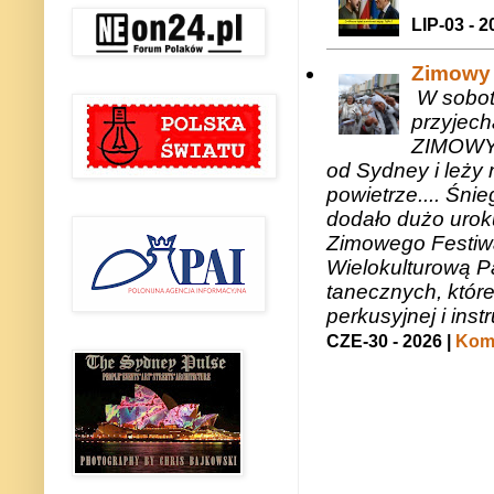
LIP-03 - 2
Zimowy 
W sobotę
przyjech
ZIMOWY 
od Sydney i leży 
powietrze.... Śni
dodało dużo uroku
Zimowego Festiwal
Wielokulturową P
tanecznych, któr
perkusyjnej i in
CZE-30 - 2026 |
Kome