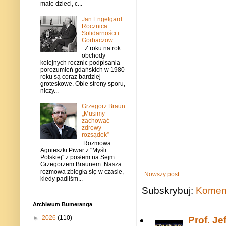
małe dzieci, c...
Jan Engelgard:
Rocznica
Solidarności i
Gorbaczow
Z roku na rok
obchody
kolejnych rocznic podpisania
porozumień gdańskich w 1980
roku są coraz bardziej
groteskowe. Obie strony sporu,
niczy...
Grzegorz Braun:
„Musimy
zachować
zdrowy
rozsądek”
Rozmowa
Agnieszki Piwar z "Myśli
Polskiej" z posłem na Sejm
Grzegorzem Braunem. Nasza
rozmowa zbiegła się w czasie,
Nowszy post
kiedy padliśm...
Subskrybuj:
Koment
Archiwum Bumeranga
►
2026
(110)
Prof. J