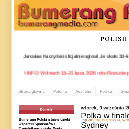
polish
artii Jarosław Kaczyński oficjalnie ogłosił, że około 30-kilk
POLONIA INFO: W dniach 15–21 lipca 2026 roku Rzeszów ponownie
Strona główna
Polonia
Australia
Polska
Świa
wtorek, 9 września 2
Donacje
Polka w fina
Bumerang Polski istnieje dzięki
Tagi:
Australia
,
Info
,
Muzyka
,
Sydn
Sydney
wsparciu Sponsorów i
Czytelników portalu. Twoja