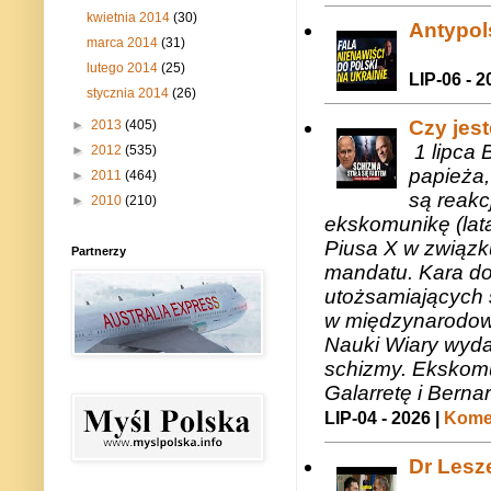
kwietnia 2014
(30)
Antypols
marca 2014
(31)
lutego 2014
(25)
LIP-06 - 2
stycznia 2014
(26)
Czy jes
►
2013
(405)
1 lipca 
►
2012
(535)
papieża,
►
2011
(464)
są reakc
►
2010
(210)
ekskomunikę (lat
Piusa X w związk
Partnerzy
mandatu. Kara do
utożsamiających 
w międzynarodow
Nauki Wiary wyda
schizmy. Ekskomu
Galarretę i Bernar
LIP-04 - 2026 |
Komen
Dr Lesze