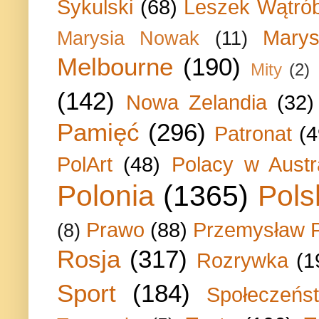
Sykulski
(68)
Leszek Wątrób
Marys
Marysia Nowak
(11)
Melbourne
(190)
Mity
(2)
(142)
Nowa Zelandia
(32)
Pamięć
(296)
Patronat
(4
PolArt
(48)
Polacy w Austra
Polonia
(1365)
Pols
Prawo
(88)
Przemysław P
(8)
Rosja
(317)
Rozrywka
(1
Sport
(184)
Społeczeńs