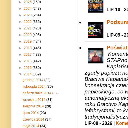
►
2025
(150)
►
2024
(243)
LIP-10 - 2
►
2023
(254)
Podsum
►
2022
(335)
►
2021
(428)
LIP-09 - 2
►
2020
(495)
►
2019
(424)
Poświat
►
2018
(446)
Komenta
►
2017
(433)
STARnow
►
2016
(442)
Kapłańsk
►
2015
(380)
zgody papieża n
▼
2014
(359)
Bractwa Kapłańsk
grudnia 2014
(32)
konsekracje czte
listopada 2014
(30)
papieskiego, co w
października 2014
(32)
automatyczną eks
września 2014
(31)
roku.Bractwo Ka
sierpnia 2014
(28)
lefebrystami, to
lipca 2014
(23)
tradycjonalistycz
czerwca 2014
(37)
LIP-08 - 2026 |
Komen
maja 2014
(34)