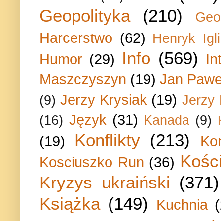
Geopolityka
(210)
Geo
Harcerstwo
(62)
Henryk Igli
Info
(569)
Humor
(29)
In
Maszczyszyn
(19)
Jan Paweł
Jerzy Krysiak
(19)
(9)
Jerzy
Język
(31)
(16)
Kanada
(9)
Konflikty
(213)
(19)
Ko
Kości
Kosciuszko Run
(36)
Kryzys ukraiński
(371)
Książka
(149)
Kuchnia