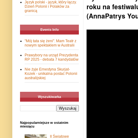
Język polski - język, który łączy.
roku na festiwal
Dzień Polonii i Polaków za
granicą
(AnnaPatrys Yo
Events Info
"Mój tata się żeni". Mam Teatr z
nowym spektaklem w Australii
Prawybory na urząd Prezydenta
RP 2025 - debata 7 kandydatów
Nie żyje Ernestyna Skurjat-
Kozek - unikalna postać Polonii
australijskiej
Wyszukiwarka
Najpopularniejsze w ostatnim
miesiącu
II Światowe