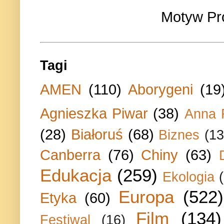
Motyw Pr
Tagi
AMEN
(110)
Aborygeni
(19
Agnieszka Piwar
(38)
Anna 
(28)
Białoruś
(68)
Biznes
(13
Canberra
(76)
Chiny
(63)
Edukacja
(259)
Ekologia
Europa
(522)
Etyka
(60)
Film
(134)
Festiwal
(16)