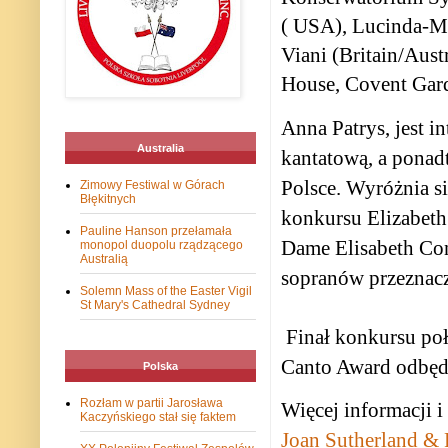
( USA), Lucinda-Mi
Viani (Britain/Aust
House, Covent Gar
Anna Patrys, jest i
Australia
kantatową, a ponad
Polsce.
Wyróżnia si
Zimowy Festiwal w Górach
Błękitnych
konkursu Elizabeth
Pauline Hanson przełamała
Dame Elisabeth Co
monopol duopolu rządzącego
Australią
sopranów przeznaczo
Solemn Mass of the Easter Vigil
St Mary's Cathedral Sydney
Finał konkursu po
Canto Award odbędz
Polska
Rozłam w partii Jarosława
Więcej informacji 
Kaczyńskiego stał się faktem
Joan Sutherland &