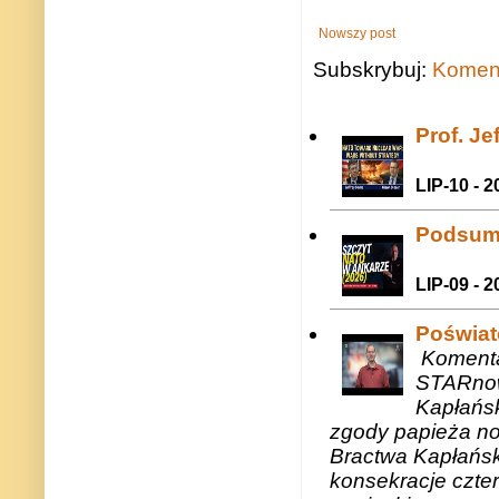
Nowszy post
Subskrybuj:
Koment
Prof. J
LIP-10 - 2
Podsum
LIP-09 - 2
Poświat
Komenta
STARnow
Kapłańsk
zgody papieża n
Bractwa Kapłańsk
konsekracje czte