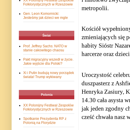
XX Polonijny Festiwal Zespołów
Folklorystycznych w Rzeszowie
metropolii.
Gen. Leon Komornicki:
Jesteśmy jak dzieci we mgle
Kościół wypełniony
Świat
zmieniających się 
habity Sióstr Nazar
Prof. Jeffrey Sachs: NATO w
stanie cakowitego chaosu
harcerze oraz dziec
Pakt migracyjny wszedł w życie.
Jakie wyjście dla Polski?
Xi i Putin budują nowy porządek
Uroczystość celebr
świata! Trump wykiwany
duszpasterz z Ashfi
Henryka Zasiury, K
Polonia
14.30 cała asysta w
XX Polonijny Festiwal Zespołów
jak jeden zgodny c
Folklorystycznych w Rzeszowie
cześć chwała nasz 
Spotkanie Prezydenta RP z
Polonią na Florydzie