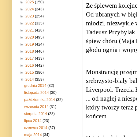
►
2025
(150)
Ze śpiewem kolejnej
►
2024
(243)
Od ubranych w błęki
►
2023
(254)
młodzi, niezwykle 
►
2022
(335)
►
2021
(428)
Tadeusz Przybylak 
►
2020
(495)
śpiew chóru (Maja 
►
2019
(424)
głodu ognia i wojny
►
2018
(446)
►
2017
(433)
►
2016
(442)
Monstrancję przejm
►
2015
(380)
srebrzysto-biały ba
▼
2014
(359)
grudnia 2014
(32)
Liverpool. Trzecia 
listopada 2014
(30)
... od nagłej a nies
października 2014
(32)
który tworzy teraz 
września 2014
(31)
sierpnia 2014
(28)
końcem.
lipca 2014
(23)
czerwca 2014
(37)
maja 2014
(34)