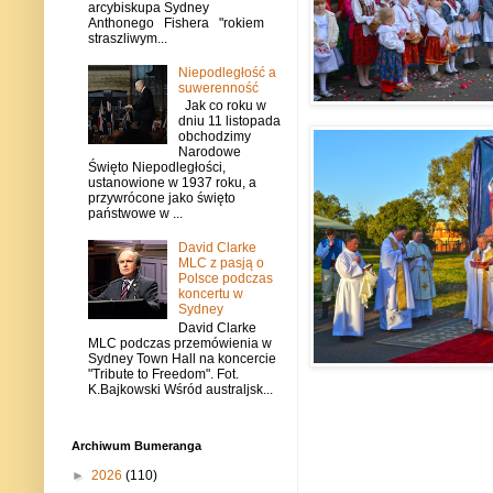
arcybiskupa Sydney
Anthonego Fishera "rokiem
straszliwym...
Niepodległość a
suwerenność
Jak co roku w
dniu 11 listopada
obchodzimy
Narodowe
Święto Niepodległości,
ustanowione w 1937 roku, a
przywrócone jako święto
państwowe w ...
David Clarke
MLC z pasją o
Polsce podczas
koncertu w
Sydney
David Clarke
MLC podczas przemówienia w
Sydney Town Hall na koncercie
"Tribute to Freedom". Fot.
K.Bajkowski Wśród australjsk...
Archiwum Bumeranga
►
2026
(110)