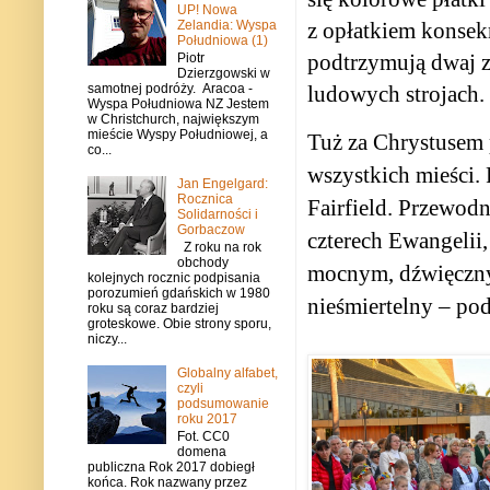
UP! Nowa
Zelandia: Wyspa
z opłatkiem konsek
Południowa (1)
podtrzymują dwaj z
Piotr
Dzierzgowski w
samotnej podróży. Aracoa -
ludowych strojach.
Wyspa Południowa NZ Jestem
w Christchurch, największym
mieście Wyspy Południowej, a
Tuż za Chrystusem 
co...
wszystkich mieści.
Jan Engelgard:
Rocznica
Fairfield. Przewodn
Solidarności i
Gorbaczow
czterech Ewangelii,
Z roku na rok
obchody
mocnym, dźwięcznym
kolejnych rocznic podpisania
porozumień gdańskich w 1980
nieśmiertelny – po
roku są coraz bardziej
groteskowe. Obie strony sporu,
niczy...
Globalny alfabet,
czyli
podsumowanie
roku 2017
Fot. CC0
domena
publiczna Rok 2017 dobiegł
końca. Rok nazwany przez