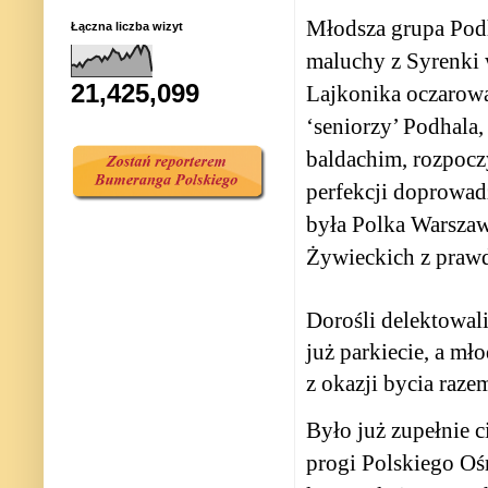
Młodsza grupa Podh
Łączna liczba wizyt
maluchy z Syrenki 
21,425,099
Lajkonika oczarowa
‘seniorzy’ Podhala,
baldachim, rozpocz
perfekcji doprowa
była Polka Warszaw
Żywieckich z prawd
Dorośli delektowali
już parkiecie, a mł
z okazji bycia raze
Było już zupełnie c
progi Polskiego Oś