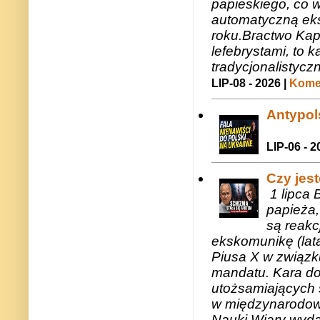
papieskiego, co w
automatyczną eks
roku.Bractwo Ka
lefebrystami, to
tradycjonalistycz
LIP-08 - 2026 |
Komen
Antypols
LIP-06 - 2
Czy jes
1 lipca 
papieża,
są reakc
ekskomunikę (lat
Piusa X w związk
mandatu. Kara do
utożsamiających 
w międzynarodow
Nauki Wiary wyda