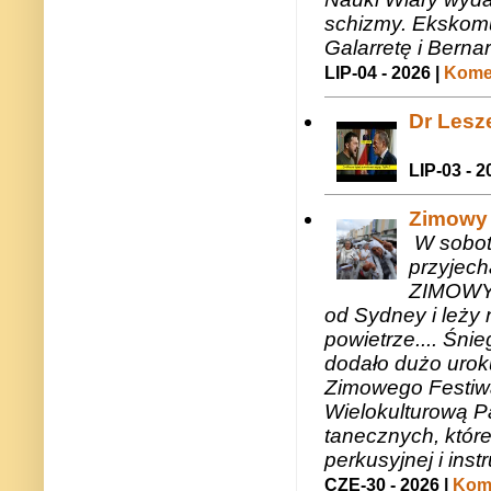
schizmy. Ekskomu
Galarretę i Bernar
LIP-04 - 2026 |
Komen
Dr Lesze
LIP-03 - 2
Zimowy 
W sobotę
przyjech
ZIMOWY 
od Sydney i leży 
powietrze.... Śni
dodało dużo uroku
Zimowego Festiwal
Wielokulturową P
tanecznych, któr
perkusyjnej i in
CZE-30 - 2026 |
Kome