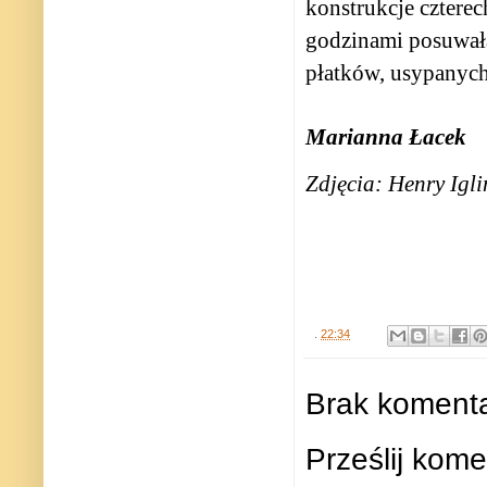
konstrukcje czterec
godzinami posuwała
płatków, usypanych
Marianna Łacek
Zdjęcia: Henry Igli
.
22:34
Brak komenta
Prześlij kome