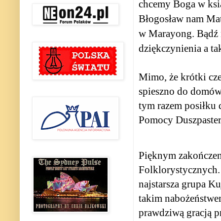
chcemy Boga w ksią
Błogosław nam Matko
w Marayong. Bądź n
dziękczynienia a t
Mimo, że krótki cz
spieszno do domów. 
tym razem posiłku d
Pomocy Duszpasters
Pięknym zakończeni
Folklorystycznych.
najstarsza grupa K
takim nabożeństwem 
prawdziwą gracją pr