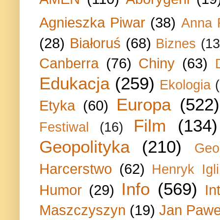
Agnieszka Piwar
(38)
Anna 
(28)
Białoruś
(68)
Biznes
(13
Canberra
(76)
Chiny
(63)
Edukacja
(259)
Ekologia
Europa
(522)
Etyka
(60)
Film
(134)
Festiwal
(16)
Geopolityka
(210)
Geo
Harcerstwo
(62)
Henryk Igli
Info
(569)
Humor
(29)
In
Maszczyszyn
(19)
Jan Paweł