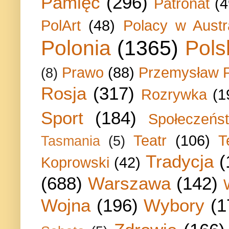
Pamięć
(296)
Patronat
(4
PolArt
(48)
Polacy w Austra
Polonia
(1365)
Pols
Prawo
(88)
Przemysław P
(8)
Rosja
(317)
Rozrywka
(1
Sport
(184)
Społeczeńs
Teatr
(106)
T
Tasmania
(5)
Tradycja
(
Koprowski
(42)
(688)
Warszawa
(142)
Wojna
(196)
Wybory
(1