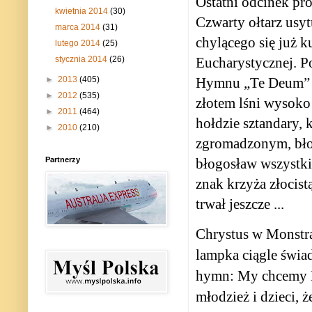
Ostatni odcinek pr
kwietnia 2014
(30)
Czwarty ołtarz usy
marca 2014
(31)
chylącego się już 
lutego 2014
(25)
stycznia 2014
(26)
Eucharystycznej. P
►
2013
(405)
Hymnu „Te Deum” –
►
2012
(535)
złotem lśni wysoko
►
2011
(464)
hołdzie sztandary,
►
2010
(210)
zgromadzonym, błog
Partnerzy
błogosław wszystk
znak krzyża złocist
trwał jeszcze ...
Chrystus w Monstra
lampka ciągle świa
hymn: My chcemy B
młodzież i dzieci,