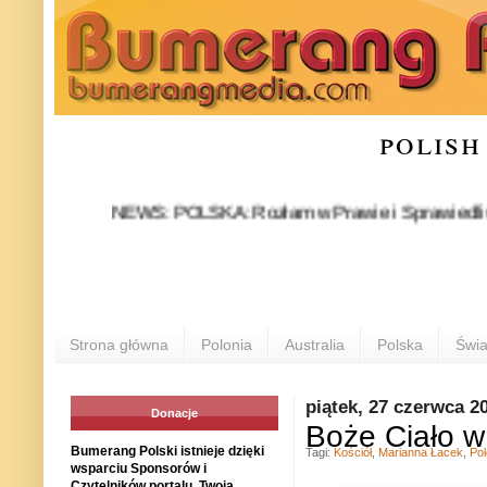
polish
NEWS: POLSKA: Rozłam w Prawie i Sprawiedliwości stał
P
Strona główna
Polonia
Australia
Polska
Świa
piątek, 27 czerwca 2
Donacje
Boże Ciało w
Bumerang Polski istnieje dzięki
Tagi:
Kościół
,
Marianna Łacek
,
Pol
wsparciu Sponsorów i
Czytelników portalu. Twoja