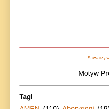
Stowarzys
Motyw Pr
Tagi
AMEN
(110)
Aborygeni
(19