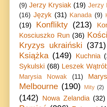
Jerzy Krysiak
(19)
(9)
Jerzy
Język
(31)
(16)
Kanada
(9)
Konflikty
(213)
(19)
Ko
Kości
Kosciuszko Run
(36)
Kryzys ukraiński
(371)
Książka
(149)
Kuchnia
Sykulski
(68)
Leszek Wątrób
Marys
Marysia Nowak
(11)
Melbourne
(190)
Mity
(2)
(142)
Nowa Zelandia
(32)