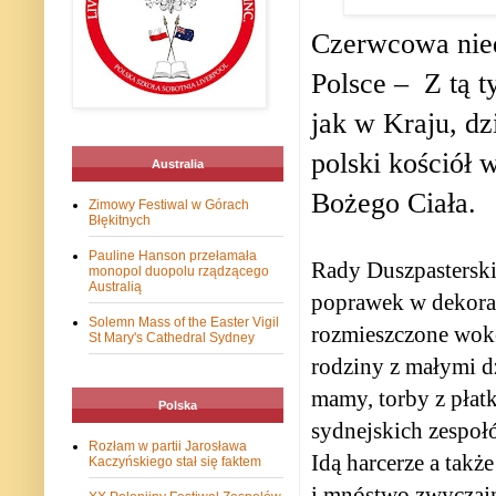
Czerwcowa niedz
Polsce –
Z tą t
jak w Kraju, d
polski kościół
Australia
Bożego Ciała.
Zimowy Festiwal w Górach
Błękitnych
Pauline Hanson przełamała
Rady Duszpastersk
monopol duopolu rządzącego
Australią
poprawek w dekorac
Solemn Mass of the Easter Vigil
rozmieszczone wokó
St Mary's Cathedral Sydney
rodziny z małymi d
mamy, torby z płat
Polska
sydnejskich zespoł
Rozłam w partii Jarosława
Idą harcerze a takż
Kaczyńskiego stał się faktem
i mnóstwo zwyczajny