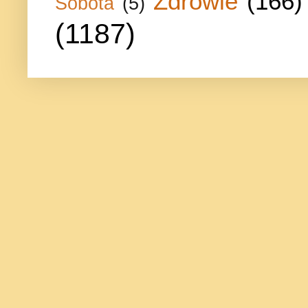
Zdrowie
(166)
Sobota
(5)
(1187)