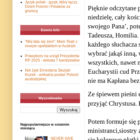
Język polski - język, który łączy.
Pięknie odczytane 
Dzień Polonii i Polaków za
granicą
niedzielę, cały koś
swojego Pana’, pot
Events Info
Tadeusza, Homilia. 
"Mój tata się żeni". Mam Teatr z
każdego słuchacza s
nowym spektaklem w Australii
wybrać jakąś inną,
Prawybory na urząd Prezydenta
RP 2025 - debata 7 kandydatów
wszystkich, nawet n
Eucharystii cud Prz
Nie żyje Ernestyna Skurjat-
Kozek - unikalna postać Polonii
nie ma Kapłana bez 
australijskiej
Ze śpiewem pieśni 
Wyszukiwarka
przyjąć Chrystusa.
Potem formuje się pr
Najpopularniejsze w ostatnim
miesiącu
ministranci,siostry 
się kolorowe płatki
NEVER GIVE