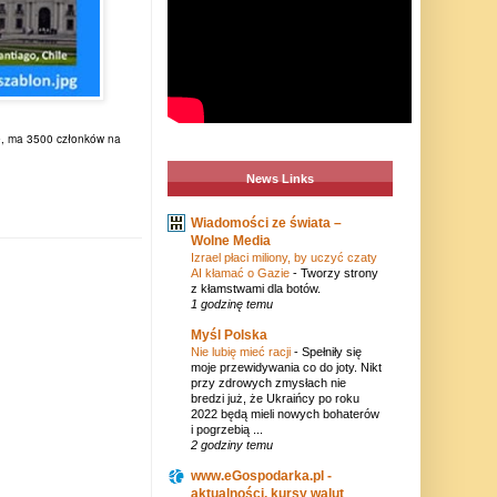
e, ma 3500 członków na
News Links
Wiadomości ze świata –
Wolne Media
Izrael płaci miliony, by uczyć czaty
AI kłamać o Gazie
-
Tworzy strony
z kłamstwami dla botów.
1 godzinę temu
Myśl Polska
Nie lubię mieć racji
-
Spełniły się
moje przewidywania co do joty. Nikt
przy zdrowych zmysłach nie
bredzi już, że Ukraińcy po roku
2022 będą mieli nowych bohaterów
i pogrzebią ...
2 godziny temu
www.eGospodarka.pl -
aktualności, kursy walut