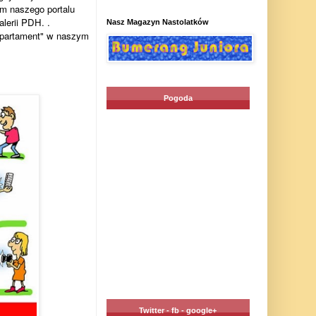
em naszego portalu
alerii PDH. .
Nasz Magazyn Nastolatków
"apartament" w naszym
Pogoda
Twitter - fb - google+