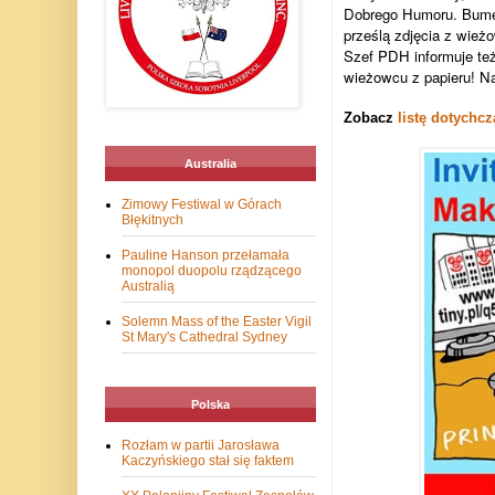
Dobrego Humoru. Bumera
prześlą zdjęcia z wieżo
Szef PDH informuje też
wieżowcu z papieru! N
Zobacz
listę dotychc
Australia
Zimowy Festiwal w Górach
Błękitnych
Pauline Hanson przełamała
monopol duopolu rządzącego
Australią
Solemn Mass of the Easter Vigil
St Mary's Cathedral Sydney
Polska
Rozłam w partii Jarosława
Kaczyńskiego stał się faktem