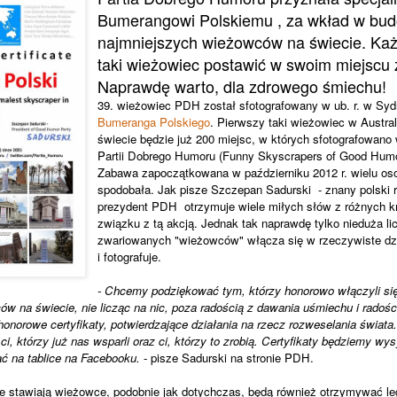
Bumerangowi Polskiemu , za wkład w bu
najmniejszych wieżowców na świecie. Ka
taki wieżowiec postawić w swoim miejscu
Naprawdę warto, dla zdrowego śmiechu!
39. wieżowiec PDH został sfotografowany w ub. r. w Syd
Bumeranga Polskiego
. Pierwszy taki wieżowiec w Austra
świecie będzie już 200 miejsc, w których sfotografowan
Partii Dobrego Humoru (Funny Skyscrapers of Good Humo
Zabawa zapoczątkowana w październiku 2012 r. wielu os
spodobała. Jak pisze Szczepan Sadurski - znany polski ry
prezydent PDH otrzymuje wiele miłych słów z różnych k
związku z tą akcją. Jednak tak naprawdę tylko nieduża l
zwariowanych "wieżowców" włącza się w rzeczywiste dział
i fotografuje.
- Chcemy podziękować tym, którzy honorowo włączyli się
w na świecie, nie licząc na nic, poza radością z dawania uśmiechu i radośc
norowe certyfikaty, potwierdzające działania na rzecz rozweselania świata
 ci, którzy już nas wsparli oraz ci, którzy to zrobią. Certyfikaty będziemy wy
ać na tablice na Facebooku.
- pisze Sadurski na stronie PDH.
e stawiają wieżowce, podobnie jak dotychczas, będą również otrzymywać leg