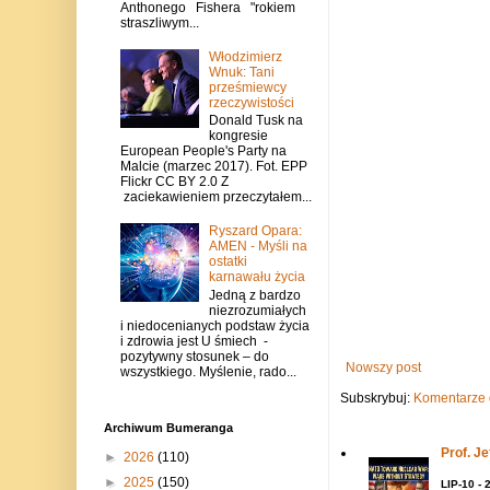
Anthonego Fishera "rokiem
straszliwym...
Włodzimierz
Wnuk: Tani
prześmiewcy
rzeczywistości
Donald Tusk na
kongresie
European People's Party na
Malcie (marzec 2017). Fot. EPP
Flickr CC BY 2.0 Z
zaciekawieniem przeczytałem...
Ryszard Opara:
AMEN - Myśli na
ostatki
karnawału życia
Jedną z bardzo
niezrozumiałych
i niedocenianych podstaw życia
i zdrowia jest U śmiech -
pozytywny stosunek – do
Nowszy post
wszystkiego. Myślenie, rado...
Subskrybuj:
Komentarze 
Archiwum Bumeranga
Prof. J
►
2026
(110)
►
2025
(150)
LIP-10 - 