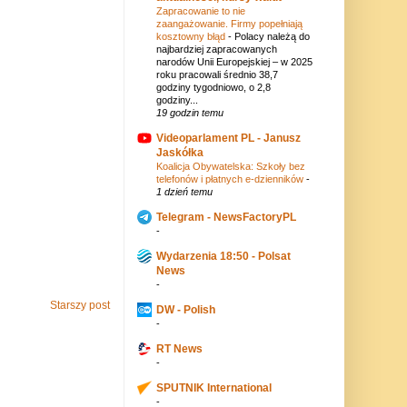
Zapracowanie to nie
zaangażowanie. Firmy popełniają
kosztowny błąd
-
Polacy należą do
najbardziej zapracowanych
narodów Unii Europejskiej – w 2025
roku pracowali średnio 38,7
godziny tygodniowo, o 2,8
godziny...
19 godzin temu
Videoparlament PL - Janusz
Jaskółka
Koalicja Obywatelska: Szkoły bez
telefonów i płatnych e-dzienników
-
1 dzień temu
Telegram - NewsFactoryPL
-
Wydarzenia 18:50 - Polsat
News
-
Starszy post
DW - Polish
-
RT News
-
SPUTNIK International
-