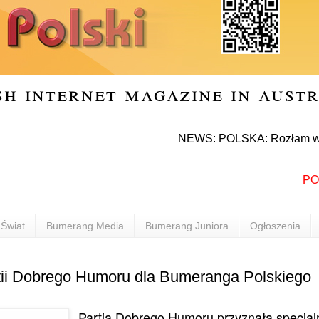
sh internet magazine in aust
NEWS: POLSKA: Rozłam w Prawie i S
POLONIA
Świat
Bumerang Media
Bumerang Juniora
Ogłoszenia
rtii Dobrego Humoru dla Bumeranga Polskiego
Partia Dobrego Humoru przyznała specjaln