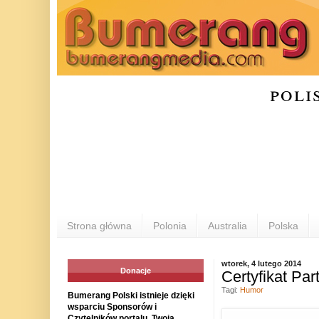
poli
Strona główna
Polonia
Australia
Polska
wtorek, 4 lutego 2014
Donacje
Certyfikat Pa
Tagi:
Humor
Bumerang Polski istnieje dzięki
wsparciu Sponsorów i
Czytelników portalu. Twoja