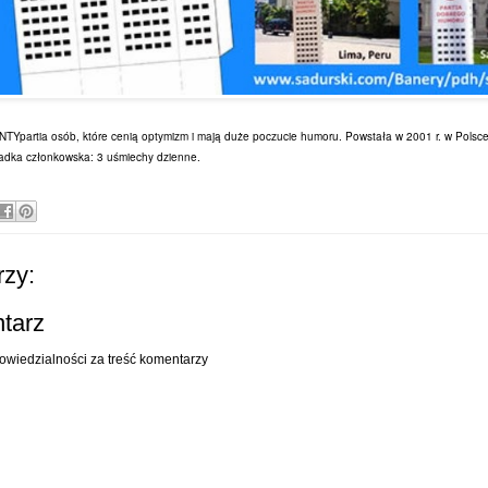
NTYpartia osób, które cenią optymizm i mają duże poczucie humoru.
Powstała w 2001 r. w Polsc
adka członkowska: 3 uśmiechy dzienne.
zy:
ntarz
owiedzialności za treść komentarzy