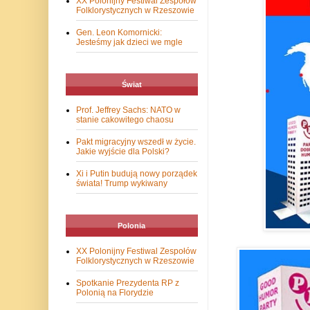
XX Polonijny Festiwal Zespołów
Folklorystycznych w Rzeszowie
Gen. Leon Komornicki:
Jesteśmy jak dzieci we mgle
Świat
Prof. Jeffrey Sachs: NATO w
stanie cakowitego chaosu
Pakt migracyjny wszedł w życie.
Jakie wyjście dla Polski?
Xi i Putin budują nowy porządek
świata! Trump wykiwany
Polonia
XX Polonijny Festiwal Zespołów
Folklorystycznych w Rzeszowie
Spotkanie Prezydenta RP z
Polonią na Florydzie