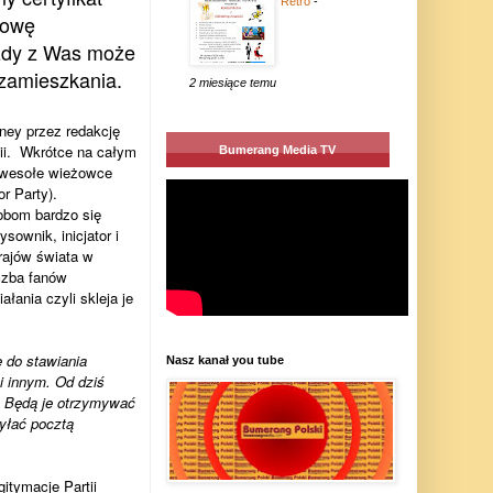
Retro
-
dowę
żdy z Was może
 zamieszkania.
2 miesiące temu
ney przez redakcję
lii. Wkrótce na całym
Bumerang Media TV
o wesołe wieżowce
r Party).
obom bardzo się
sownik, inicjator i
rajów świata w
iczba fanów
ania czyli skleja je
 do stawiania
Nasz kanał you tube
i innym. Od dziś
. Będą je otrzymywać
syłać pocztą
itymacje Partii