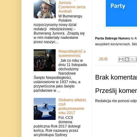
Juniora:
Czerwone serce
Australii
W Bumerangu
Polskim
rozpoczynamy nowy dział
redakcji młodzieżowej –
Bumerang Juniora . Znajdą się
w nim materiały nadesłane
Partia Dobrego Humoru
to A
przez naszyc...
wszystkich kontynentach.
Skł
Niepodległość a
suwerenność
.
09:45
Jak co roku w
dniu 11 listopada
obchodzimy
Narodowe
Brak komentar
Święto Niepodległości,
ustanowione w 1937 roku, a
przywrócone jako święto
Prześlij kome
państwowe w ...
Globalny alfabet,
Redakcja nie ponosi odp
czyli
podsumowanie
roku 2017
Fot. CC0
domena
publiczna Rok 2017 dobiegł
końca. Rok nazwany przez
arcybiskupa Sydney