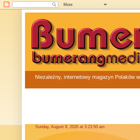
Niezależny, internetowy magazyn Polaków w Au