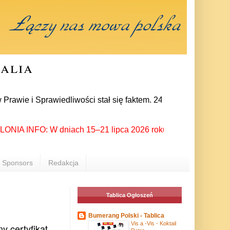
ralia
prawiedliwości stał się faktem. 24 lipca prezes partii Jarosł
 INFO: W dniach 15–21 lipca 2026 roku Rzeszów ponownie stał 
Sponsors
Redakcja
Tablica Ogłoszeń
Bumerang Polski - Tablica
Vis a -Vis - Koktail
y certyfikat