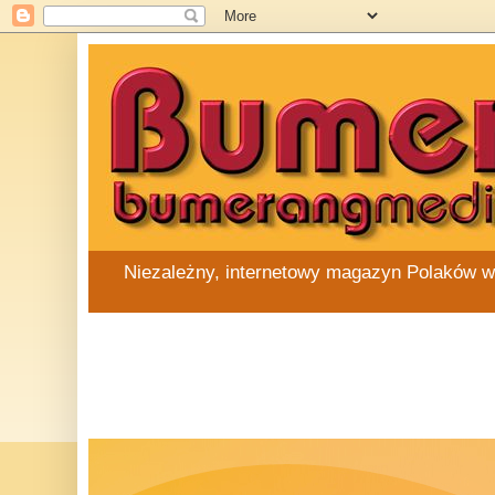
Niezależny, internetowy magazyn Polaków w Au