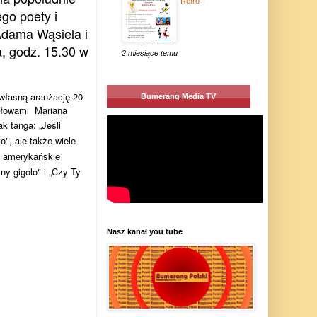
Retro
-
go poety i
Adama Wąsiela i
a, godz. 15.30 w
2 miesiące temu
własną aranżację 20
Bumerang Media TV
 słowami Mariana
ak tanga: „Jeśli
o", ale także wiele
. amerykańskie
kny gigolo" i „Czy Ty
Nasz kanał you tube