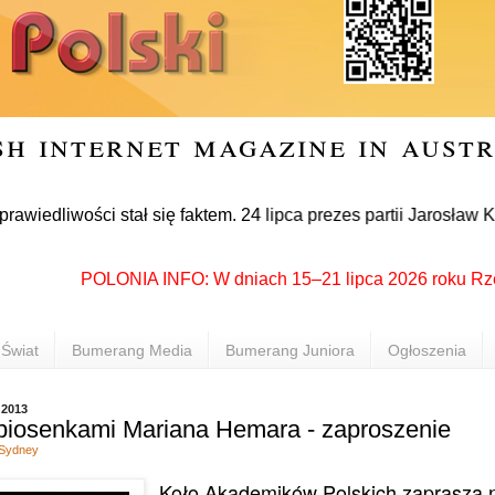
sh internet magazine in aust
ości stał się faktem. 24 lipca prezes partii Jarosław Kaczyńs
POLONIA INFO: W dniach 15–21 lipca 2026 roku Rzeszów p
Świat
Bumerang Media
Bumerang Juniora
Ogłoszenia
 2013
piosenkami Mariana Hemara - zaproszenie
Sydney
Koło Akademików Polskich zaprasza 