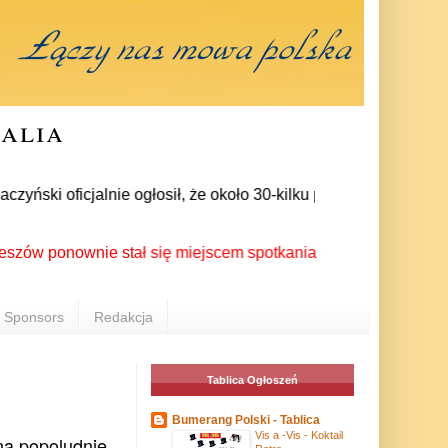
ralia
ki oficjalnie ogłosił, że około 30-kilku posłów zrezygnowało 
onownie stał się miejscem spotkania Polonii z całego świata p
Sponsors
Redakcja
Tablica Ogłoszeń
Bumerang Polski - Tablica
Vis a -Vis - Koktail
na popoludnie