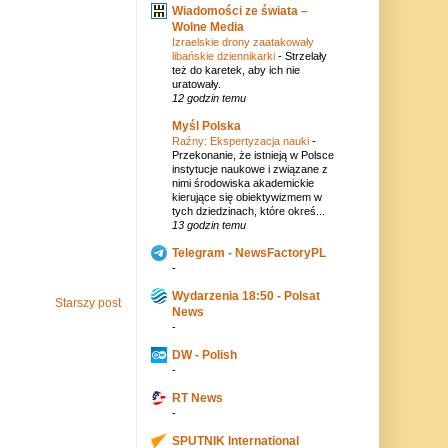
Wiadomości ze świata –
Wolne Media
Izraelskie drony zaatakowały
libańskie dziennikarki
-
Strzelały
też do karetek, aby ich nie
uratowały.
12 godzin temu
Myśl Polska
Raźny: Ekspertyzacja nauki
-
Przekonanie, że istnieją w Polsce
instytucje naukowe i związane z
nimi środowiska akademickie
kierujące się obiektywizmem w
tych dziedzinach, które okreś...
13 godzin temu
Telegram - NewsFactoryPL
-
Wydarzenia 18:50 - Polsat
Starszy post
News
-
DW - Polish
-
RT News
-
SPUTNIK International