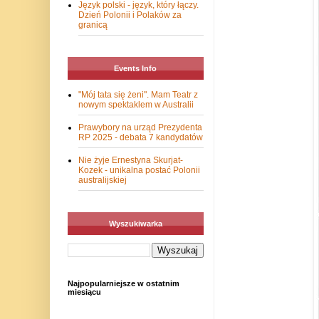
Język polski - język, który łączy.
Dzień Polonii i Polaków za
granicą
Events Info
"Mój tata się żeni". Mam Teatr z
nowym spektaklem w Australii
Prawybory na urząd Prezydenta
RP 2025 - debata 7 kandydatów
Nie żyje Ernestyna Skurjat-
Kozek - unikalna postać Polonii
australijskiej
Wyszukiwarka
Najpopularniejsze w ostatnim
miesiącu