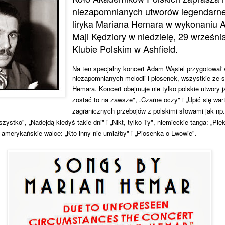
niezapomnianych utworów legendarne
liryka Mariana Hemara w wykonaniu 
Maji Kędziory w niedzielę, 29 wrześni
Klubie Polskim w Ashfield.
Na ten specjalny koncert Adam Wąsiel przygotował 
niezapomnianych melodii i piosenek, wszystkie ze
Hemara.
Koncert obejmuje nie tylko polskie utwory j
zostać to na zawsze", „Czarne oczy" i „Upić się wart
zagranicznych przebojów z polskimi słowami jak np
szystko", „Nadejdą kiedyś takie dni" i „Nikt, tylko Ty", niemieckie tanga: „Pię
 amerykańskie walce: „Kto inny nie umiałby" i „Piosenka o Lwowie".