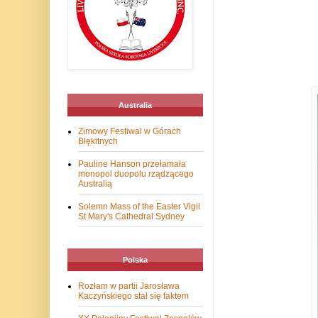
Australia
Zimowy Festiwal w Górach
Błękitnych
Pauline Hanson przełamała
monopol duopolu rządzącego
Australią
Solemn Mass of the Easter Vigil
St Mary's Cathedral Sydney
Polska
Rozłam w partii Jarosława
Kaczyńskiego stał się faktem