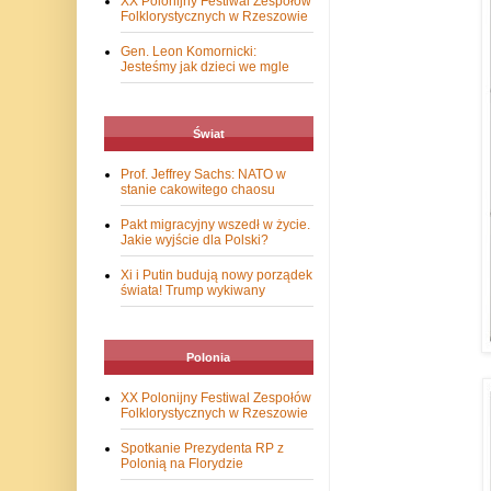
XX Polonijny Festiwal Zespołów
Folklorystycznych w Rzeszowie
Gen. Leon Komornicki:
Jesteśmy jak dzieci we mgle
Świat
Prof. Jeffrey Sachs: NATO w
stanie cakowitego chaosu
Pakt migracyjny wszedł w życie.
Jakie wyjście dla Polski?
Xi i Putin budują nowy porządek
świata! Trump wykiwany
Polonia
XX Polonijny Festiwal Zespołów
Folklorystycznych w Rzeszowie
Spotkanie Prezydenta RP z
Polonią na Florydzie