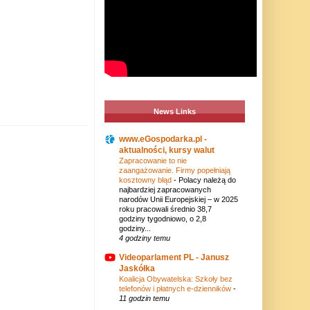
News Links
www.eGospodarka.pl -
aktualności, kursy walut
Zapracowanie to nie
zaangażowanie. Firmy popełniają
kosztowny błąd
-
Polacy należą do
najbardziej zapracowanych
narodów Unii Europejskiej – w 2025
roku pracowali średnio 38,7
godziny tygodniowo, o 2,8
godziny...
4 godziny temu
Videoparlament PL - Janusz
Jaskółka
Koalicja Obywatelska: Szkoły bez
telefonów i płatnych e-dzienników
-
11 godzin temu