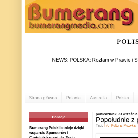
poli
NEWS: POLSKA: Rozłam w Prawie i Sprawiedliw
Strona główna
Polonia
Australia
Polska
poniedziałek, 23 września
Donacje
Popołudnie z 
Tagi:
Info
,
Kultura
,
Muzyka
,
Bumerang Polski istnieje dzięki
wsparciu Sponsorów i
Czytelników portalu. Twoja