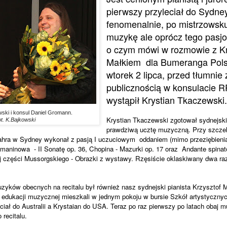
pierwszy przyleciał do Sydne
fenomenalnie, po mistrzowsk
muzykę ale oprócz tego pasjo
o czym mówi w rozmowie z K
Małkiem dla Bumeranga Pol
wtorek 2 lipca, przed tłumni
publicznością w konsulacie 
wystąpił Krystian Tkaczewski.
ski i konsul Daniel Gromann.
Krystian Tkaczewski zgotował sydnejs
t. K.Bajkowski
prawdziwą ucztę muzyczną. Przy szczeln
ahra w Sydney wykonał z pasją I uczuciowym oddaniem (mimo przeziębienia
maninowa - II Sonatę op. 36, Chopina - Mazurki op. 17 oraz Andante spinat
ej części Mussorgskiego - Obrazki z wystawy. Rzęsiście oklaskiwany dwa ra
ków obecnych na recitalu był również nasz sydnejski pianista Krzysztof Ma
j edukacji muzycznej mieszkali w jednym pokoju w bursie Szkół artystyczn
ciał do Australii a Krystaian do USA. Teraz po raz pierwszy po latach obaj 
 recitalu.