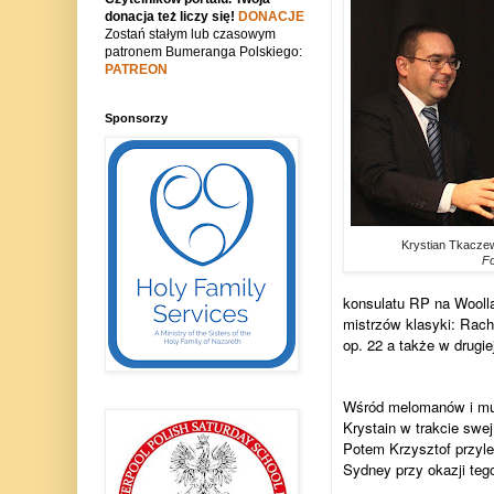
donacja też liczy się!
DONACJE
Zostań stałym lub czasowym
patronem Bumeranga Polskiego:
PATREON
Sponsorzy
Krystian Tkaczew
Fo
konsulatu RP na Wooll
mistrzów klasyki: Rach
op. 22 a także w drugi
Wśród melomanów i muzy
Krystain w trakcie swe
Potem Krzysztof przyle
Sydney przy okazji tego