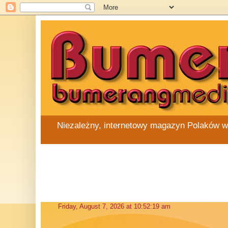
Niezależny, internetowy magazyn Polaków w Au