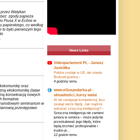
 przez Watykan
m bez zgody papieża
go Piusa X w Écône w
u papieskiego, co według
e to było pierwszym tego
to
.
News Links
Videoparlament PL - Janusz
Jaskółka
Polska zostaje w UE, ale stawia
Brukseli granicę
-
4 godziny temu
ekskomunikę oraz
www.eGospodarka.pl -
czną ekskomunikę (latae
lną konsekracją nowych
aktualności, kursy walut
h formalnie
AI nie zastępuje kompetencji, lecz
zynarodowym seminarium w
skaluje także błędy. Jak mądrze
stanowią przestępstwo
wdrażać sztuczną inteligencję?
-
Sztuczna inteligencja nie zamieni
juniora w seniora – może jedynie
przeskalować jego błędy, które
będą brzmieć profesjonalnie i
trudno je...
12 godzin temu