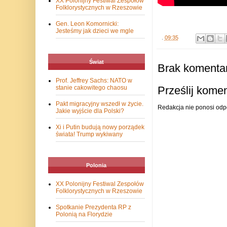
XX Polonijny Festiwal Zespołów
Folklorystycznych w Rzeszowie
Gen. Leon Komornicki:
Jesteśmy jak dzieci we mgle
.
09:35
Świat
Brak komentar
Prof. Jeffrey Sachs: NATO w
Prześlij kome
stanie cakowitego chaosu
Pakt migracyjny wszedł w życie.
Redakcja nie ponosi odp
Jakie wyjście dla Polski?
Xi i Putin budują nowy porządek
świata! Trump wykiwany
Polonia
XX Polonijny Festiwal Zespołów
Folklorystycznych w Rzeszowie
Spotkanie Prezydenta RP z
Polonią na Florydzie