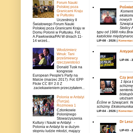
Forum Nauki
Polskiej poza
Poświat
Granicami Kraju
Komenta
w Pułtusku
ekskomu
nowych 
Uczestnicy II
Szwajca
Światowego Forum Nauki
Stolicy 
Polskiej poza Granicami Kraju w
typu od 1988 roku.Bra
Domu Polonii w Pułtusku. Fot.
katolickie międzynaro
A.Pawłowska/PAI W dniach 11-
14 wrześ...
LIP-08 - 2026 |
Komentarz
Włodzimierz
Antypols
Wnuk: Tani
prześmiewcy
LIP-06 - 
rzeczywistości
Donald Tusk na
kongresie
European People's Party na
Czy jes
Malcie (marzec 2017). Fot. EPP
1 lipca
Flickr CC BY 2.0 Z
schizmę
zaciekawieniem przeczytałem...
sentent
biskupó
Polonia w Antalyi
utożsam
(Turcja).
Écône w Szwajcarii. W
Rozmowa 1
schizmy. Ekskomunika 
Członkowie
LIP-04 - 2026 |
Komentarz
Polonijnego
Stowarzyszenia
Dr Lesze
Kultury i Nauki w Antalyi -
Polonia w Antalyi to w dużym
LIP-03 - 
stopniu ludzie młodzi, mający