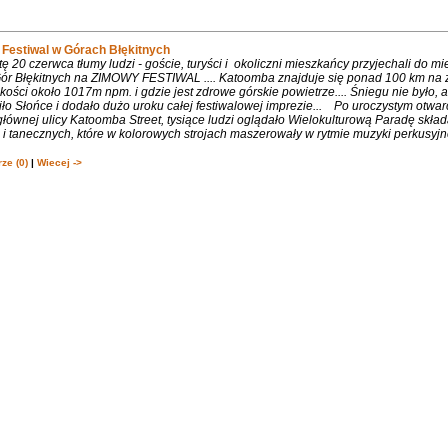
Festiwal w Górach Błękitnych
 20 czerwca tłumy ludzi - goście, turyści i okoliczni mieszkańcy przyjechali do m
 Gór Błękitnych na ZIMOWY FESTIWAL .... Katoomba znajduje się ponad 100 km na 
ości około 1017m npm. i gdzie jest zdrowe górskie powietrze.... Śniegu nie było, 
ło Słońce i dodało dużo uroku całej festiwalowej imprezie... Po uroczystym otwa
łównej ulicy Katoomba Street, tysiące ludzi oglądało Wielokulturową Paradę składa
 tanecznych, które w kolorowych strojach maszerowały w rytmie muzyki perkusyjne
ze (0)
|
Wiecej ->