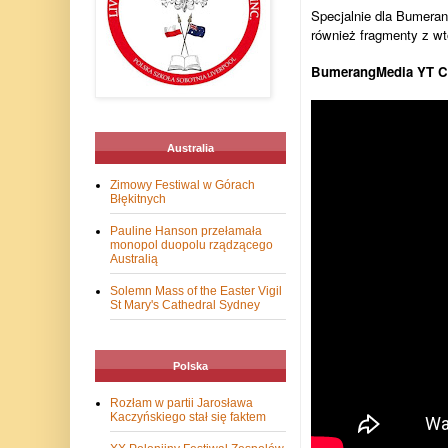
Specjalnie dla Bumera
również fragmenty z wt
BumerangMedia YT C
Australia
Zimowy Festiwal w Górach
Błękitnych
Pauline Hanson przełamała
monopol duopolu rządzącego
Australią
Solemn Mass of the Easter Vigil
St Mary's Cathedral Sydney
Polska
Rozłam w partii Jarosława
Kaczyńskiego stał się faktem