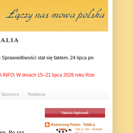
ralia
dliwości stał się faktem. 24 lipca prezes partii Jarosław Kac
O: W dniach 15–21 lipca 2026 roku Rzeszów ponownie stał się m
Sponsors
Redakcja
Tablica Ogłoszeń
Bumerang Polski - Tablica
Vis a -Vis - Koktail
rem. Po raz