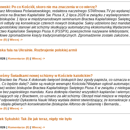
owski: Po co Kościół, skoro nie ma znaczenia w co wierzę?
rz Mirosława Poświatowskiego, redaktora naczelnego STARnowa.TV po wydanej
nice na Bractwo Kapłańskie Św. Piusa X, 2 lipca 2026 w związku z wyświęcenie
biskupów. 1 lipca w międzynarodowym seminarium Bractwa Kapłańskiego Święte
rii odbyły się konsekracje czterech nowych biskupów. Sakry udzielono bez mandat
Apostolskiej stanowi akt schizmy skutkujący automatyczną ekskomuniką.Wydarzeni
ctwo Kapłańskie Świętego Piusa X (FSSPX), powszechnie nazywane lefebrystami, 
dowe zgromadzenie księży tradycjonalistycznych. Zgromadzenie zostało założone..
e (0)
|
Wiecej ->
ka fala na Ukrainie. Rozbrajenie polskiej armii
2026 |
Komentarze (0)
|
Wiecej ->
teśmy Świadkami nowej schizmy w Kościele katolickim?
 Bractwo św. Piusa X dokonało święceń biskupich bez zgody papieża, co oznacza 
. Co będzie dalej? Jakie są reakcje wewnątrz Kościoła?Watykan ogłosił automaty
iae) wobec biskupów Bractwa Kapłańskiego Świętego Piusa X w związku z nielega
w bez papieskiego mandatu. Kara dotknęła również wszystkich kapłanów i wiernyc
iających się z Bractwem, co uznano za akt schizmy. Obrzęd miał miejsce w międ
 odpowiedzi Dykasteria Nauki Wiary wydała dekret stwierdzający, że konsekracje 
objęła głównych konsekratorów (biskupów Alfonso de Galarretę i Bernarda...
e (0)
|
Wiecej ->
k Sykulski: Tak źle jak teraz, nigdy nie było
2026 |
Komentarze (0)
|
Wiecej ->