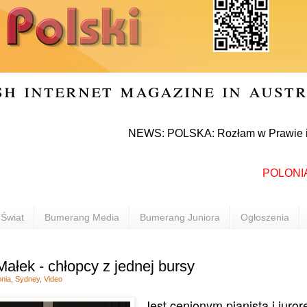
sh internet magazine in aust
NEWS: POLSKA: Rozłam w Prawie i Sprawie
POLONIA INF
Świat
Bumerang Media
Bumerang Juniora
Ogłoszenia
ałek - chłopcy z jednej bursy
onia
,
Sydney
,
Video
Jest cenionym pianistą i juro