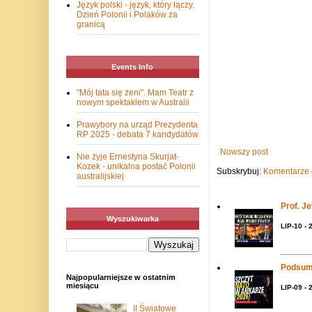
Język polski - język, który łączy.
Dzień Polonii i Polaków za
granicą
Events Info
"Mój tata się żeni". Mam Teatr z
nowym spektaklem w Australii
Prawybory na urząd Prezydenta
RP 2025 - debata 7 kandydatów
Nowszy post
Nie żyje Ernestyna Skurjat-
Kozek - unikalna postać Polonii
Subskrybuj:
Komentarze 
australijskiej
Prof. J
Wyszukiwarka
LIP-10 - 
Podsum
Najpopularniejsze w ostatnim
miesiącu
LIP-09 - 
II Światowe