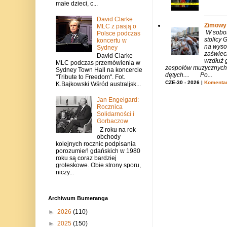
małe dzieci, c...
David Clarke
Zimowy 
MLC z pasją o
W sobotę
Polsce podczas
stolicy
koncertu w
na wysok
Sydney
zaświeci
David Clarke
wzdłuż g
MLC podczas przemówienia w
zespołów muzycznych i
Sydney Town Hall na koncercie
dętych.... Po...
"Tribute to Freedom". Fot.
CZE-30 - 2026 |
Komentar
K.Bajkowski Wśród australjsk...
Jan Engelgard:
Rocznica
Solidarności i
Gorbaczow
Z roku na rok
obchody
kolejnych rocznic podpisania
porozumień gdańskich w 1980
roku są coraz bardziej
groteskowe. Obie strony sporu,
niczy...
Archiwum Bumeranga
►
2026
(110)
►
2025
(150)