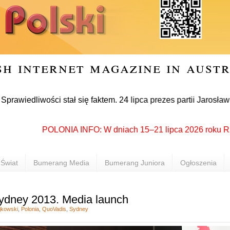
sh internet magazine in aust
liwości stał się faktem. 24 lipca prezes partii Jarosław Kacz
POLONIA INFO: W dniach 15–21 lipca 2026 roku Rzeszów
Świat
Bumerang Media
Bumerang Juniora
Ogłoszenia
ydney 2013. Media launch
jkowski
,
Polonia
,
QuoVadis
,
Sydney