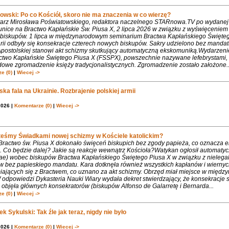
owski: Po co Kościół, skoro nie ma znaczenia w co wierzę?
rz Mirosława Poświatowskiego, redaktora naczelnego STARnowa.TV po wydanej
nice na Bractwo Kapłańskie Św. Piusa X, 2 lipca 2026 w związku z wyświęcenie
biskupów. 1 lipca w międzynarodowym seminarium Bractwa Kapłańskiego Święte
rii odbyły się konsekracje czterech nowych biskupów. Sakry udzielono bez mandat
Apostolskiej stanowi akt schizmy skutkujący automatyczną ekskomuniką.Wydarzeni
ctwo Kapłańskie Świętego Piusa X (FSSPX), powszechnie nazywane lefebrystami, 
dowe zgromadzenie księży tradycjonalistycznych. Zgromadzenie zostało założone..
e (0)
|
Wiecej ->
ka fala na Ukrainie. Rozbrajenie polskiej armii
2026 |
Komentarze (0)
|
Wiecej ->
teśmy Świadkami nowej schizmy w Kościele katolickim?
 Bractwo św. Piusa X dokonało święceń biskupich bez zgody papieża, co oznacza 
. Co będzie dalej? Jakie są reakcje wewnątrz Kościoła?Watykan ogłosił automaty
iae) wobec biskupów Bractwa Kapłańskiego Świętego Piusa X w związku z nielega
w bez papieskiego mandatu. Kara dotknęła również wszystkich kapłanów i wiernyc
iających się z Bractwem, co uznano za akt schizmy. Obrzęd miał miejsce w międ
 odpowiedzi Dykasteria Nauki Wiary wydała dekret stwierdzający, że konsekracje 
objęła głównych konsekratorów (biskupów Alfonso de Galarretę i Bernarda...
e (0)
|
Wiecej ->
k Sykulski: Tak źle jak teraz, nigdy nie było
2026 |
Komentarze (0)
|
Wiecej ->