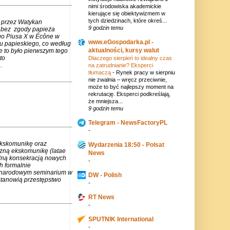
nimi środowiska akademickie
kierujące się obiektywizmem w
tych dziedzinach, które okreś...
 przez Watykan
9 godzin temu
m bez zgody papieża
go Piusa X w Écône w
www.eGospodarka.pl -
u papieskiego, co według
aktualności, kursy walut
e to było pierwszym tego
to
Dlaczego sierpień to idealny czas
.
na zatrudnianie? Eksperci
tłumaczą
-
Rynek pracy w sierpniu
nie zwalnia – wręcz przeciwnie,
może to być najlepszy moment na
rekrutację. Eksperci podkreślają,
że mniejsza...
9 godzin temu
Telegram - NewsFactoryPL
-
ekskomunikę oraz
Wydarzenia 18:50 - Polsat
czną ekskomunikę (latae
News
lną konsekracją nowych
-
h formalnie
zynarodowym seminarium w
DW - Polish
stanowią przestępstwo
-
RT News
-
SPUTNIK International
-