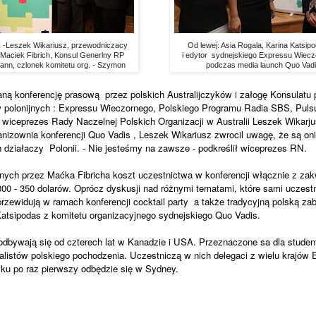
N -Leszek Wikariusz, przewodniczacy
Od lewej: Asia Rogala, Karina Katsip
 Maciek Fibrich, Konsul Generlny RP
i edytor sydnejskiego Expressu Wiec
ann, czlonek komitetu org. - Szymon
podczas media launch Quo Vad
ną konferencję prasową przez polskich Australijczyków i załogę Konsulatu p
 polonijnych : Expressu Wieczornego, Polskiego Programu Radia SBS, Pulsu
wiceprezes Rady Naczelnej Polskich Organizacji w Australii Leszek Wikarjusz
izownia konferencji Quo Vadis , Leszek Wikariusz zwrocil uwagę, że są oni
h działaczy Polonii. - Nie jesteśmy na zawsze - podkreślił wiceprezes RN.
nych przez Maćka Fibricha koszt uczestnictwa w konferencji włącznie z z
300 - 350 dolarów. Oprócz dyskusji nad różnymi tematami, które sami uczest
przewidują w ramach konferencji cocktail party a także tradycyjną polską za
atsipodas z komitetu organizacyjnego sydnejskiego Quo Vadis.
odbywają się od czterech lat w Kanadzie i USA. Przeznaczone sa dla stude
alistów polskiego pochodzenia. Uczestniczą w nich delegaci z wielu krajów
niku po raz pierwszy odbędzie się w Sydney.