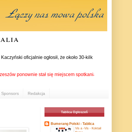
ralia
yński oficjalnie ogłosił, że około 30-kilku posłów zrezygnowa
 ponownie stał się miejscem spotkania Polonii z całego świata
Sponsors
Redakcja
Tablica Ogłoszeń
Bumerang Polski - Tablica
Vis a -Vis - Koktail