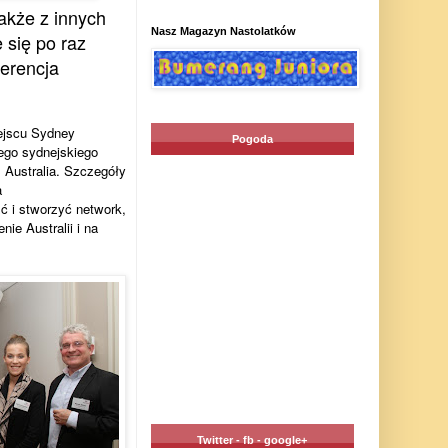
akże z innych
Nasz Magazyn Nastolatków
 się po raz
ferencja
iejscu Sydney
Pogoda
ego sydnejskiego
 Australia. Szczegóły
a
ć i stworzyć network,
ie Australii i na
Twitter - fb - google+