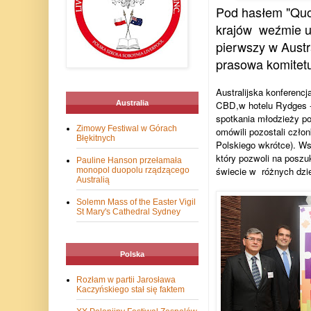
Pod hasłem "Quo 
krajów weźmie udz
pierwszy w Austr
prasowa komitetu
Australijska konferenc
CBD,w hotelu Rydges - 
Australia
spotkania młodzieży po
Zimowy Festiwal w Górach
omówili pozostali czło
Błękitnych
Polskiego wkrótce). Ws
który pozwoli na poszuk
Pauline Hanson przełamała
świecie w różnych dzie
monopol duopolu rządzącego
Australią
Solemn Mass of the Easter Vigil
St Mary's Cathedral Sydney
Polska
Rozłam w partii Jarosława
Kaczyńskiego stał się faktem