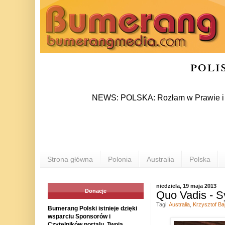
poli
NEWS: POLSKA: Rozłam w Prawie i Sprawied
Strona główna
Polonia
Australia
Polska
niedziela, 19 maja 2013
Donacje
Quo Vadis - S
Tagi:
Australia
,
Krzysztof Ba
Bumerang Polski istnieje dzięki
wsparciu Sponsorów i
Czytelników portalu. Twoja