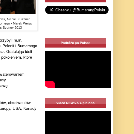
odas, Nicole Kuszner
zornego - Marek Weiss
is Sydney 2013
rzybyli m.in.
Podróże po Polsce
 Polonii i Bumeranga
. Gratulując ideii
 pokoleniem, które
akwaterowaniem
nicy
bawę -
ntów, absolwentów
Video NEWS & Opinions
 Europy, USA, Kanady