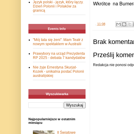
Wkrótce na Bumera
Język polski - język, który łączy.
Dzień Polonii i Polaków za
granicą
.
11:08
Events Info
"Mój tata się żeni". Mam Teatr z
Brak komentar
nowym spektaklem w Australii
Prześlij kome
Prawybory na urząd Prezydenta
RP 2025 - debata 7 kandydatów
Redakcja nie ponosi odp
Nie żyje Ernestyna Skurjat-
Kozek - unikalna postać Polonii
australijskiej
Wyszukiwarka
Najpopularniejsze w ostatnim
miesiącu
II Światowe