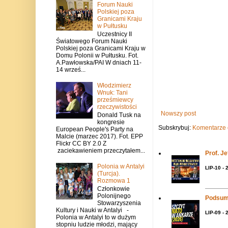
Forum Nauki
Polskiej poza
Granicami Kraju
w Pułtusku
Uczestnicy II
Światowego Forum Nauki
Polskiej poza Granicami Kraju w
Domu Polonii w Pułtusku. Fot.
A.Pawłowska/PAI W dniach 11-
14 wrześ...
Włodzimierz
Wnuk: Tani
prześmiewcy
rzeczywistości
Nowszy post
Donald Tusk na
kongresie
Subskrybuj:
Komentarze 
European People's Party na
Malcie (marzec 2017). Fot. EPP
Flickr CC BY 2.0 Z
zaciekawieniem przeczytałem...
Prof. J
Polonia w Antalyi
LIP-10 - 
(Turcja).
Rozmowa 1
Członkowie
Polonijnego
Podsum
Stowarzyszenia
Kultury i Nauki w Antalyi -
LIP-09 - 
Polonia w Antalyi to w dużym
stopniu ludzie młodzi, mający