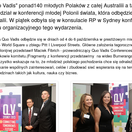
Vadis" ponad140 młodych Polaków z całej Australiii a t
iał w konferencji młodej Polonii świata, która odbędzie
alii. W piątek odbyła się w konsulacie RP w Sydney kon
 organizacyjnego tego wydarzenia.
ja Quo Vadis odbędzie się w dniach od 4 do 6 października w prestiżowym m
World Square u zbiegu Pitt I Liverpool Streets. Główne założenia tegoroczn
lonijnej przedstawił Maciek Fibrich - przewodniczący Quo Vadis Conferences
nkowie komitetu.(Fragmenty z konferencji przedstawimy na wideo Bumerang
zystko wskazuje na to, że młodzież polskiego pochodzenia chce się odnaleź
anie wspólnych zainteresowań, celów i zbudować sieć wspierania się na teren
dzinach takich jak kultura, nauka czy biznes.