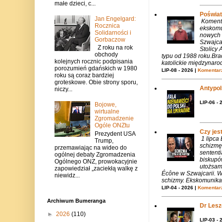
małe dzieci, c...
Poświat
Jan Engelgard:
Komenta
Rocznica
ekskomu
Solidarności i
nowych 
Gorbaczow
Szwajca
Z roku na rok
Stolicy 
obchody
typu od 1988 roku.Bra
kolejnych rocznic podpisania
katolickie międzynaro
porozumień gdańskich w 1980
LIP-08 - 2026 |
Komentarz
roku są coraz bardziej
groteskowe. Obie strony sporu,
Antypols
niczy...
LIP-06 - 
Bojowe,
wirtualne
Zgromadzenie
Ogóle ONZtu
Czy jes
Prezydent USA
1 lipca
Trump,
schizmę
przemawiając na wideo do
sentent
ogólnej debaty Zgromadzenia
biskupó
Ogólnego ONZ, prowokacyjnie
utożsam
zapowiedział „zaciekłą walkę z
Écône w Szwajcarii. W
niewidz...
schizmy. Ekskomunika 
LIP-04 - 2026 |
Komentarz
Archiwum Bumeranga
Dr Lesze
►
2026
(110)
LIP-03 - 