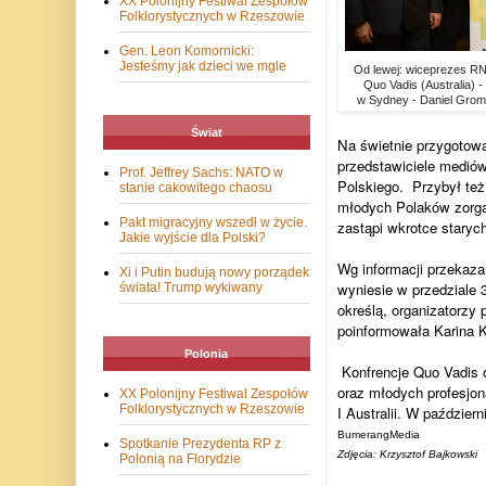
XX Polonijny Festiwal Zespołów
Folklorystycznych w Rzeszowie
Gen. Leon Komornicki:
Jesteśmy jak dzieci we mgle
Od lewej: wiceprezes R
Quo Vadis (Australia) -
w Sydney - Daniel Grom
Świat
Na świetnie przygotowa
przedstawiciele mediów
Prof. Jeffrey Sachs: NATO w
Polskiego. Przybył też 
stanie cakowitego chaosu
młodych Polaków zorgan
Pakt migracyjny wszedł w życie.
zastąpi wkrotce staryc
Jakie wyjście dla Polski?
Wg informacji przekaza
Xi i Putin budują nowy porządek
wyniesie w przedziale 
świata! Trump wykiwany
określą, organizatorzy 
poinformowała Karina K
Polonia
Konfrencje Quo Vadis 
oraz młodych profesjon
XX Polonijny Festiwal Zespołów
Folklorystycznych w Rzeszowie
I Australii. W paździer
BumerangMedia
Spotkanie Prezydenta RP z
Zdjęcia: Krzysztof Bajkowski
Polonią na Florydzie