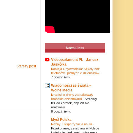
News Links
Videoparlament PL - Janusz
Jaskółka
Starszy post
Koalicja Obywatelska: Szkoły bez
telefonów i płatnych e-dzienników
-
7 godzin temu
Wiadomości ze świata –
Wolne Media
Izraelskie drony zaatakowały
libańskie dziennikarki
-
Strzelały
też do karetek, aby ich nie
uratowały.
8 godzin temu
Myśl Polska
Raźny: Ekspertyzacja nauki
-
Przekonanie, że istnieją w Polsce
instytucje naukowe i związane z