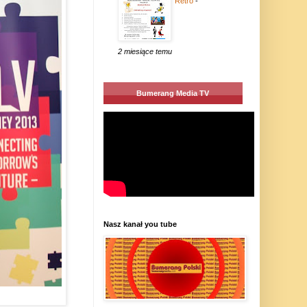
Retro
-
2 miesiące temu
Bumerang Media TV
Nasz kanał you tube