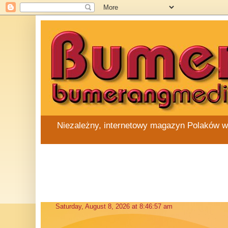
Niezależny, internetowy magazyn Polaków w Au