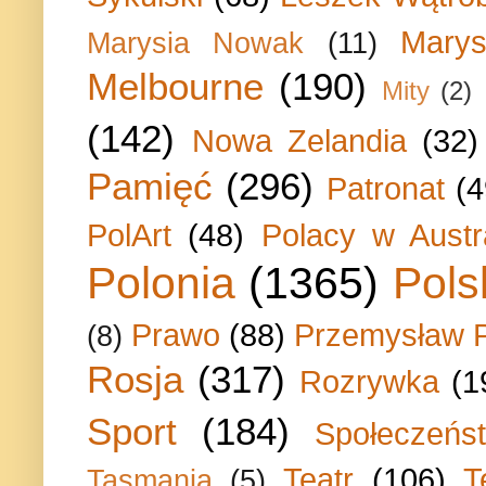
Marys
Marysia Nowak
(11)
Melbourne
(190)
Mity
(2)
(142)
Nowa Zelandia
(32)
Pamięć
(296)
Patronat
(4
PolArt
(48)
Polacy w Austra
Polonia
(1365)
Pols
Prawo
(88)
Przemysław P
(8)
Rosja
(317)
Rozrywka
(1
Sport
(184)
Społeczeńs
Teatr
(106)
T
Tasmania
(5)