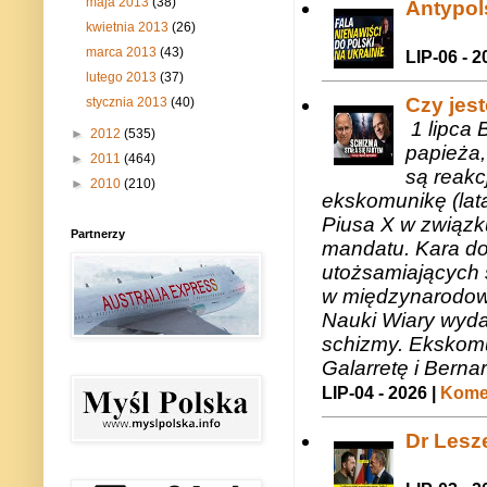
maja 2013
(38)
Antypols
kwietnia 2013
(26)
marca 2013
(43)
LIP-06 - 2
lutego 2013
(37)
Czy jes
stycznia 2013
(40)
1 lipca 
►
2012
(535)
papieża,
►
2011
(464)
są reakc
►
2010
(210)
ekskomunikę (lat
Piusa X w związk
Partnerzy
mandatu. Kara do
utożsamiających 
w międzynarodow
Nauki Wiary wyda
schizmy. Ekskomu
Galarretę i Bernar
LIP-04 - 2026 |
Komen
Dr Lesze