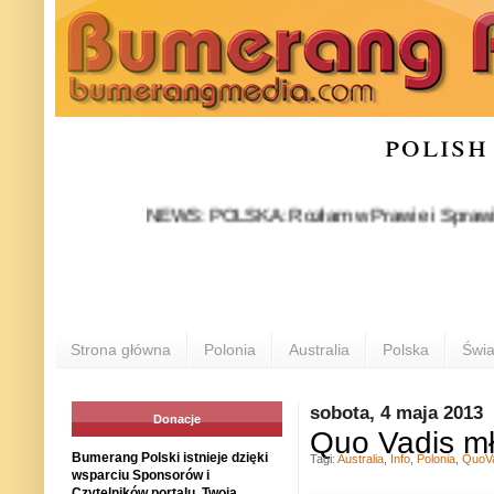
polish
NEWS: POLSKA: Rozłam w Prawie i Sprawiedliwości 
Strona główna
Polonia
Australia
Polska
Świa
sobota, 4 maja 2013
Donacje
Quo Vadis m
Bumerang Polski istnieje dzięki
Tagi:
Australia
,
Info
,
Polonia
,
QuoV
wsparciu Sponsorów i
Czytelników portalu. Twoja