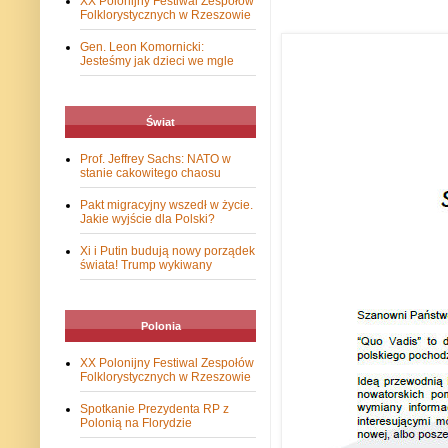
XX Polonijny Festiwal Zespołów
Folklorystycznych w Rzeszowie
Gen. Leon Komornicki:
Jesteśmy jak dzieci we mgle
Świat
Prof. Jeffrey Sachs: NATO w
stanie cakowitego chaosu
Pakt migracyjny wszedł w życie.
Jakie wyjście dla Polski?
Xi i Putin budują nowy porządek
świata! Trump wykiwany
Polonia
XX Polonijny Festiwal Zespołów
Folklorystycznych w Rzeszowie
Spotkanie Prezydenta RP z
Polonią na Florydzie