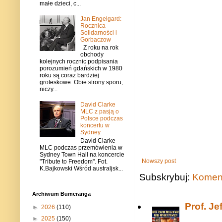
małe dzieci, c...
Jan Engelgard:
Rocznica
Solidarności i
Gorbaczow
Z roku na rok
obchody
kolejnych rocznic podpisania
porozumień gdańskich w 1980
roku są coraz bardziej
groteskowe. Obie strony sporu,
niczy...
David Clarke
MLC z pasją o
Polsce podczas
koncertu w
Sydney
David Clarke
MLC podczas przemówienia w
Sydney Town Hall na koncercie
Nowszy post
"Tribute to Freedom". Fot.
K.Bajkowski Wśród australjsk...
Subskrybuj:
Koment
Archiwum Bumeranga
Prof. J
►
2026
(110)
►
2025
(150)