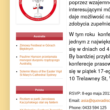
poprzez wzajemne 
interesującymi m
daje możliwość na
zdobycia zupełnie
W tym roku
k
onfe
Australia
jednym z najwięks
Zimowy Festiwal w Górach
się w dniach od 4
Błękitnych
By bardziej przyb
Pauline Hanson przełamała
monopol duopolu rządzącego
konferecje praso
Australią
się w piątek 17-
Solemn Mass of the Easter Vigil
St Mary's Cathedral Sydney
10 Trelawney St,
Polska
RSVP: 8-ego maja 2013
Rozłam w partii Jarosława
Email:
asia@quovadisc
Kaczyńskiego stał się faktem
Phone: 0433 594 125