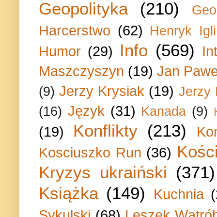
Geopolityka
(210)
Geo
Harcerstwo
(62)
Henryk Igli
Info
(569)
Humor
(29)
In
Maszczyszyn
(19)
Jan Paweł
Jerzy Krysiak
(19)
(9)
Jerzy
Język
(31)
(16)
Kanada
(9)
Konflikty
(213)
(19)
Ko
Kości
Kosciuszko Run
(36)
Kryzys ukraiński
(371)
Książka
(149)
Kuchnia
Sykulski
(68)
Leszek Wątrób