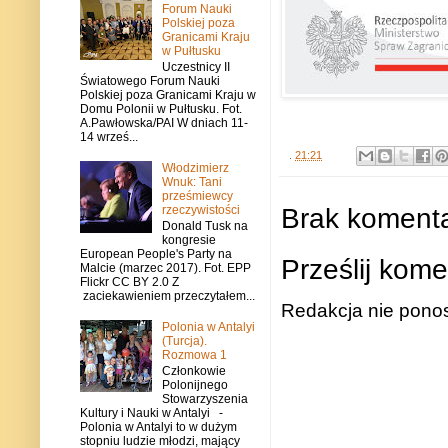
Forum Nauki
Polskiej poza
Granicami Kraju
w Pułtusku
Uczestnicy II
Światowego Forum Nauki
Polskiej poza Granicami Kraju w
Domu Polonii w Pułtusku. Fot.
A.Pawłowska/PAI W dniach 11-
14 wrześ...
.
21:21
Włodzimierz
Wnuk: Tani
prześmiewcy
Brak komenta
rzeczywistości
Donald Tusk na
kongresie
European People's Party na
Prześlij kome
Malcie (marzec 2017). Fot. EPP
Flickr CC BY 2.0 Z
zaciekawieniem przeczytałem...
Redakcja nie ponos
Polonia w Antalyi
(Turcja).
Rozmowa 1
Członkowie
Polonijnego
Stowarzyszenia
Kultury i Nauki w Antalyi -
Polonia w Antalyi to w dużym
stopniu ludzie młodzi, mający