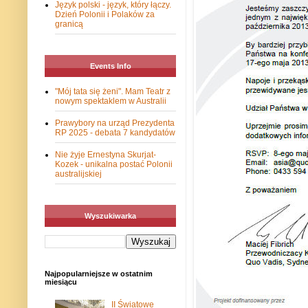
Język polski - język, który łączy.
Dzień Polonii i Polaków za
granicą
Events Info
"Mój tata się żeni". Mam Teatr z
nowym spektaklem w Australii
Prawybory na urząd Prezydenta
RP 2025 - debata 7 kandydatów
Nie żyje Ernestyna Skurjat-
Kozek - unikalna postać Polonii
australijskiej
Wyszukiwarka
Najpopularniejsze w ostatnim
miesiącu
II Światowe