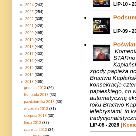
LIP-10 - 2
►
2024
(243)
►
2023
(254)
Podsum
►
2022
(335)
►
2021
(428)
LIP-09 - 2
►
2020
(495)
►
2019
(424)
Poświat
►
2018
(446)
Komenta
►
2017
(433)
STARnow
►
2016
(442)
Kapłańsk
►
2015
(380)
zgody papieża n
►
2014
(359)
Bractwa Kapłańsk
▼
2013
(405)
konsekracje czte
grudnia 2013
(26)
papieskiego, co w
listopada 2013
(33)
automatyczną eks
października 2013
(30)
roku.Bractwo Ka
września 2013
(31)
lefebrystami, to
sierpnia 2013
(30)
tradycjonalistycz
lipca 2013
(37)
LIP-08 - 2026 |
Komen
czerwca 2013
(34)