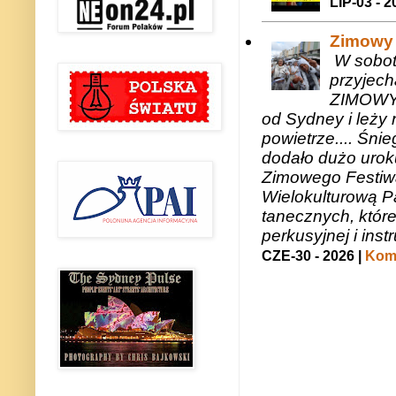
LIP-03 - 2
Zimowy 
W sobotę
przyjech
ZIMOWY 
od Sydney i leży 
powietrze.... Śni
dodało dużo uroku
Zimowego Festiwal
Wielokulturową P
tanecznych, któr
perkusyjnej i in
CZE-30 - 2026 |
Kome