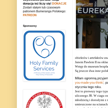
donacja też liczy się!
DONACJE
Zostań stałym lub czasowym
patronem Bumeranga Polskiego:
PATREON
Sponsorzy
obiektów i artefaktów zn
Janem Pawlem II na okła
Wstęp do museum bezpłatn
Są jeszcze dwa inne pols
Miłam ogromną przyjem
you-made-you-think/
, p
stycznia tego roku.
Jest to pierwszy tego ty
ulicznego JR. W ciagu os
młodzieżą i dorosłymi z 
umieszczone na scianach 