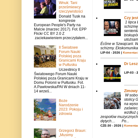
Wnuk: Tani
prześmiewcy
rzeczywistości
Donald Tusk na
Czy jes
kongresie
1 lipca
European People's Party na
schizmę
Malcie (marzec 2017). Fot. EPP
sentent
Flickr CC BY 2.0 Z
biskupó
zaciekawieniem przeczytałem...
utożsam
Écône w Szwajcarii. W
II Światowe
schizmy. Ekskomunika 
Forum Nauki
LIP-04 - 2026 |
Komentarz
Polskiej poza
Granicami Kraju
Dr Lesze
w Pułtusku
Uczestnicy II
LIP-03 - 
Światowego Forum Nauki
Polskiej poza Granicami Kraju w
Domu Polonii w Pułtusku. Fot.
A.Pawłowska/PAI W dniach 11-
Zimowy 
14 wrześ...
W sobotę
stolicy
Boże
na wysok
Narodzenie
zaświeci
2023: Pokoju i
wzdłuż g
zdrowia
zespołów muzycznych i
dętych.... Po...
CZE-30 - 2026 |
Komentar
Grzegorz Braun:
„Musimy