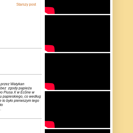
Starszy post
 przez Watykan
m bez zgody papieża
go Piusa X w Écône w
u papieskiego, co według
e to było pierwszym tego
to
.