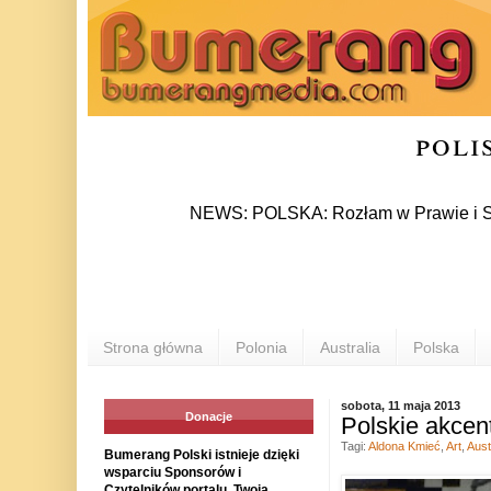
poli
NEWS: POLSKA: Rozłam w Prawie i Sprawiedli
Strona główna
Polonia
Australia
Polska
sobota, 11 maja 2013
Donacje
Polskie akcen
Tagi:
Aldona Kmieć
,
Art
,
Aust
Bumerang Polski istnieje dzięki
wsparciu Sponsorów i
Czytelników portalu. Twoja