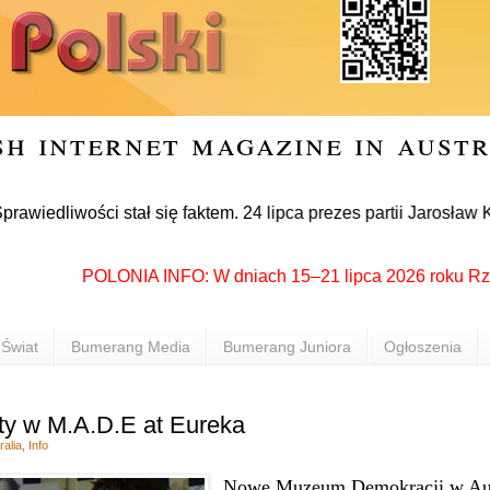
sh internet magazine in aust
wości stał się faktem. 24 lipca prezes partii Jarosław Kaczyń
POLONIA INFO: W dniach 15–21 lipca 2026 roku Rzeszów 
Świat
Bumerang Media
Bumerang Juniora
Ogłoszenia
ty w M.A.D.E at Eureka
ralia
,
Info
Nowe Muzeum Demokracji w Aus