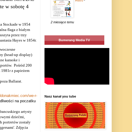
Retro
-
rte w sobotę 4
2 miesiące temu
ka Stockade w 1954
alna flaga z białym
uszyta przez trzy
astasia Hayes w 1854r.
Bumerang Media TV
owoczesne
y (head-up display)
zne karaoke i
portów.
Pośród 200
z 1981r z papieżem
poza Ballarat.
aldonakmiec.com/we-r-
Nasz kanał you tube
edliwości na poczatku
francuskiego artysty
cowymi dziećmi,
h portretów zostały
gersami'. Zdjęcia