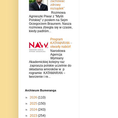
zachować
zdrowy
rozsądek”
Rozmowa
Agnieszki Piwar z "Myśli
Polskiej" z posłem na Sejm
Grzegorzem Braunem. Nasza
rozmowa zbiegła się w czasie,
kiedy padliśm...
Program
KATAMARAN –
otwarty nabór!
Narodowa
Agencja
Wymiany
Akademickiej kolejny raz
zaprasza polskie uczelnie do
składania wniosków w p
rogramie KATAMARAN –
tworzenie i re...
Archiwum Bumeranga
►
2026
(110)
►
2025
(150)
►
2024
(243)
►
2023
(254)