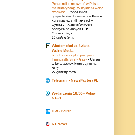
Ponad milion mieszkań w Polsce
ma klimatyzację. W najmie to wciąż
rzadkość
-
Ponad milion
gospodarstw domowych w Polsce
korzysta już z klimatyzacji –
wynika z szacunków Mzuri
opartych na danych GUS.
Oznacza to, że...
13 godzin temu
Wiadomości ze świata –
Wolne Media
Izrael odrzucił plan pokojowy
Trumpa dla Strefy Gazy
-
Uznaje
tylko te zapisy, które są mu na
rękę?
22 godziny temu
Telegram - NewsFactoryPL
-
Wydarzenia 18:50 - Polsat
News
-
DW - Polish
-
RT News
-