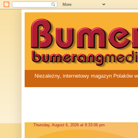
Niezależny, internetowy magazyn Polaków w Au