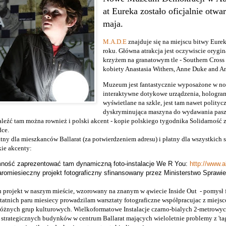
at Eureka zostało oficjalnie otwa
maja.
M.A.D.E
znajduje się na miejscu bitwy Eure
roku. Główna atrakcja jest oczywiscie orygin
krzyżem na granatowym tle - Southern Cross 
kobiety Anastasia Withers, Anne Duke and An
Muzeum jest fantastycznie wyposażone w n
interaktywne dotykowe urządzenia, hologram
wyświetlane na szkle, jest tam nawet polityc
dyskryminująca maszyna do wydawania pasz
aleźć tam można rownież i polski akcent - kopie polskiego tygodnika Solidarność 
dce.
y dla mieszkanców Ballarat (za potwierdzeniem adresu) i płatny dla wszystkich s
kie akcenty:
ność zaprezentować tam dynamiczną foto-instalacje We R You:
http://www.
aromiesieczny projekt fotograficzny sfinansowany przez Ministerstwo Sprawi
pu projekt w naszym mieście, wzorowany na znanym w ąwiecie Inside Out
- pomysł 
tatnich paru miesiecy prowadzilam warsztaty fotograficzne współpracujac z miejs
różnych grup kulturowych. Wielkoformatowe Instalacje czarno-bialych 2-metrowyc
strategicznych budynków w centrum Ballarat mających wieloletnie problemy z 'tag