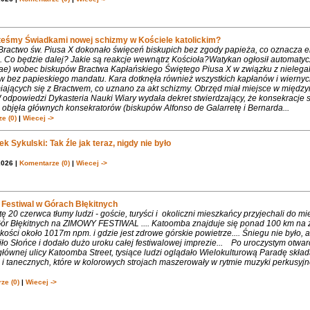
teśmy Świadkami nowej schizmy w Kościele katolickim?
 Bractwo św. Piusa X dokonało święceń biskupich bez zgody papieża, co oznacza 
. Co będzie dalej? Jakie są reakcje wewnątrz Kościoła?Watykan ogłosił automaty
iae) wobec biskupów Bractwa Kapłańskiego Świętego Piusa X w związku z nielega
w bez papieskiego mandatu. Kara dotknęła również wszystkich kapłanów i wiernyc
iających się z Bractwem, co uznano za akt schizmy. Obrzęd miał miejsce w międ
 odpowiedzi Dykasteria Nauki Wiary wydała dekret stwierdzający, że konsekracje 
objęła głównych konsekratorów (biskupów Alfonso de Galarretę i Bernarda...
e (0)
|
Wiecej ->
k Sykulski: Tak źle jak teraz, nigdy nie było
2026 |
Komentarze (0)
|
Wiecej ->
Festiwal w Górach Błękitnych
 20 czerwca tłumy ludzi - goście, turyści i okoliczni mieszkańcy przyjechali do m
 Gór Błękitnych na ZIMOWY FESTIWAL .... Katoomba znajduje się ponad 100 km na 
ości około 1017m npm. i gdzie jest zdrowe górskie powietrze.... Śniegu nie było, 
ło Słońce i dodało dużo uroku całej festiwalowej imprezie... Po uroczystym otwa
łównej ulicy Katoomba Street, tysiące ludzi oglądało Wielokulturową Paradę składa
 tanecznych, które w kolorowych strojach maszerowały w rytmie muzyki perkusyjne
ze (0)
|
Wiecej ->