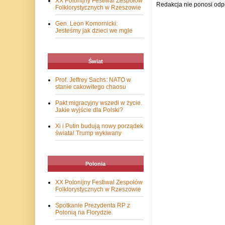
XX Polonijny Festiwal Zespołów
Redakcja nie ponosi odp
Folklorystycznych w Rzeszowie
Gen. Leon Komornicki:
Jesteśmy jak dzieci we mgle
Świat
Prof. Jeffrey Sachs: NATO w
stanie cakowitego chaosu
Pakt migracyjny wszedł w życie.
Jakie wyjście dla Polski?
Xi i Putin budują nowy porządek
świata! Trump wykiwany
Polonia
XX Polonijny Festiwal Zespołów
Folklorystycznych w Rzeszowie
Spotkanie Prezydenta RP z
Polonią na Florydzie