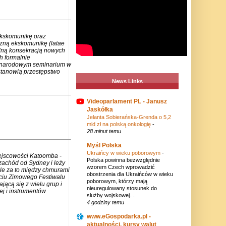
ekskomunikę oraz
czną ekskomunikę (latae
lną konsekracją nowych
h formalnie
zynarodowym seminarium w
stanowią przestępstwo
News Links
Videoparlament PL - Janusz
Jaskółka
Jelanta Sobierańska-Grenda o 5,2
mld zł na polską onkologię
-
28 minut temu
Myśl Polska
Ukraińcy w wieku poborowym
-
iejscowości Katoomba -
Polska powinna bezwzględnie
zachód od Sydney i leży
wzorem Czech wprowadzić
ale za to między chmurami
obostrzenia dla Ukraińców w wieku
rciu Zimowego Festiwalu
poborowym, którzy mają
jącą się z wielu grup i
nieuregulowany stosunek do
j i instrumentów
służby wojskowej....
4 godziny temu
www.eGospodarka.pl -
aktualności, kursy walut