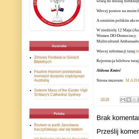
wiszą do dzisiaj nietknięt
Wiecej postow na moim 
A ostatnim polskim akcent
W niedzielę 12 Maja (Au
Women DO-Domocracy.
Multicultural Ambassado
Australia
Wiecej informacji tutaj:
h
Zimowy Festiwal w Górach
Rejestracja bileltow tuta
Błękitnych
Aldona Kmieć
Pauline Hanson przełamała
monopol duopolu rządzącego
Strona muzeum:
M.A.D.
Australią
Solemn Mass of the Easter Vigil
St Mary's Cathedral Sydney
.
20:28
Polska
Brak komentar
Rozłam w partii Jarosława
Kaczyńskiego stał się faktem
Prześlij kome