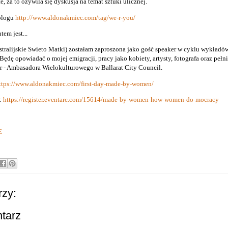
e, za to ożywila się dyskusja na temat sztuki ulicznej.
blogu
http://www.aldonakmiec.com/tag/we-r-you/
em jest...
stralijskie Swieto Matki) zostałam zaproszona jako gość speaker w cyklu wykł
Będę opowiadać o mojej emigracji, pracy jako kobiety, artysty, fotografa oraz pełn
r - Ambasadora Wielokulturowego w Ballarat City Council.
ttps://www.aldonakmiec.com/first-day-made-by-women/
j:
https://register.eventarc.com/15614/made-by-women-how-women-do-mocracy
E
zy:
ntarz