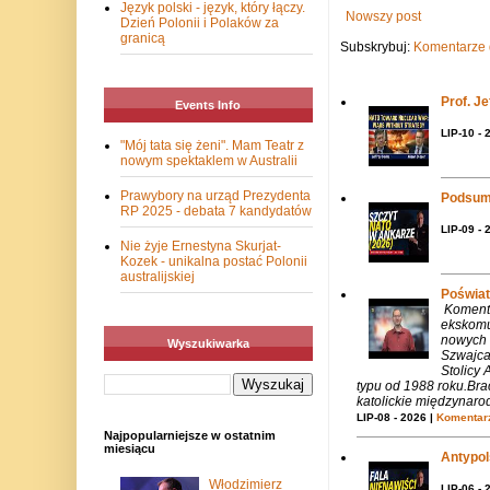
Język polski - język, który łączy.
Nowszy post
Dzień Polonii i Polaków za
granicą
Subskrybuj:
Komentarze 
Prof. J
Events Info
LIP-10 - 
"Mój tata się żeni". Mam Teatr z
nowym spektaklem w Australii
Prawybory na urząd Prezydenta
Podsum
RP 2025 - debata 7 kandydatów
LIP-09 - 
Nie żyje Ernestyna Skurjat-
Kozek - unikalna postać Polonii
australijskiej
Poświat
Komenta
ekskomu
nowych 
Wyszukiwarka
Szwajca
Stolicy 
typu od 1988 roku.Bra
katolickie międzynaro
LIP-08 - 2026 |
Komentarz
Najpopularniejsze w ostatnim
miesiącu
Antypols
Włodzimierz
LIP-06 - 