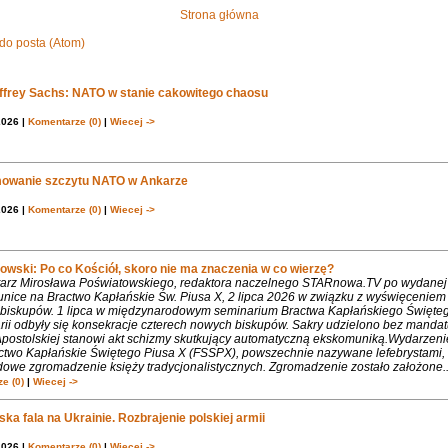
Strona główna
do posta (Atom)
effrey Sachs: NATO w stanie cakowitego chaosu
2026 |
Komentarze (0)
|
Wiecej ->
owanie szczytu NATO w Ankarze
2026 |
Komentarze (0)
|
Wiecej ->
owski: Po co Kościół, skoro nie ma znaczenia w co wierzę?
rz Mirosława Poświatowskiego, redaktora naczelnego STARnowa.TV po wydanej
nice na Bractwo Kapłańskie Św. Piusa X, 2 lipca 2026 w związku z wyświęcenie
biskupów. 1 lipca w międzynarodowym seminarium Bractwa Kapłańskiego Święte
rii odbyły się konsekracje czterech nowych biskupów. Sakry udzielono bez mandat
Apostolskiej stanowi akt schizmy skutkujący automatyczną ekskomuniką.Wydarzeni
ctwo Kapłańskie Świętego Piusa X (FSSPX), powszechnie nazywane lefebrystami, 
dowe zgromadzenie księży tradycjonalistycznych. Zgromadzenie zostało założone..
e (0)
|
Wiecej ->
ka fala na Ukrainie. Rozbrajenie polskiej armii
2026 |
Komentarze (0)
|
Wiecej ->