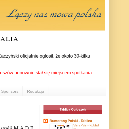
ralia
ski oficjalnie ogłosił, że około 30-kilku posłów zrezygnowało
ponownie stał się miejscem spotkania Polonii z całego świata 
Sponsors
Redakcja
Tablica Ogłoszeń
Bumerang Polski - Tablica
Vis a -Vis - Koktail
tralii M.A.D.E