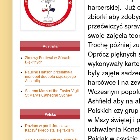
harcerskiej.
Już 
zbiorki aby zdoby
przećwiczyć spra
swoje zajęcia teo
Trochę później zuc
Australia
Oprócz pięknych 
Zimowy Festiwal w Górach
wykonywały karte
Błękitnych
były zajęte sadz
Pauline Hanson przełamała
monopol duopolu rządzącego
harcówce i na zew
Australią
Wczesnym popołud
Solemn Mass of the Easter Vigil
St Mary's Cathedral Sydney
Ashfield aby na 
Polskich czy grup
Polska
w Mszy świętej i p
Rozłam w partii Jarosława
uchwalenia Konsty
Kaczyńskiego stał się faktem
Pajdak w asyście 