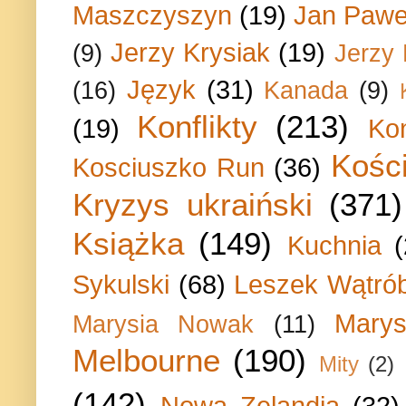
Maszczyszyn
(19)
Jan Paweł
Jerzy Krysiak
(19)
(9)
Jerzy
Język
(31)
(16)
Kanada
(9)
Konflikty
(213)
(19)
Ko
Kości
Kosciuszko Run
(36)
Kryzys ukraiński
(371)
Książka
(149)
Kuchnia
Sykulski
(68)
Leszek Wątrób
Marys
Marysia Nowak
(11)
Melbourne
(190)
Mity
(2)
(142)
Nowa Zelandia
(32)