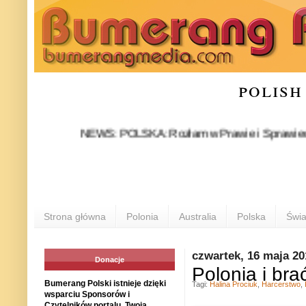
polish
NEWS: POLSKA: Rozłam w Prawie i Sprawiedliwości st
Strona główna
Polonia
Australia
Polska
Świa
czwartek, 16 maja 20
Donacje
Polonia i br
Bumerang Polski istnieje dzięki
Tagi:
Halina Prociuk
,
Harcerstwo
,
wsparciu Sponsorów i
Czytelników portalu. Twoja