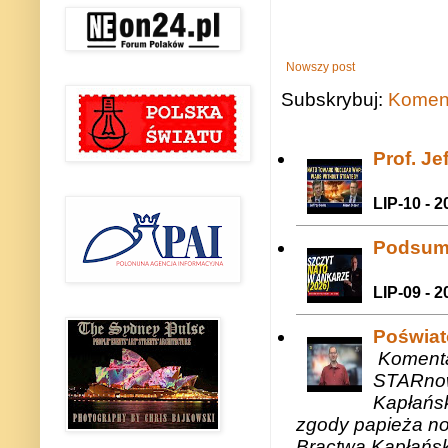
Nowszy post
Subskrybuj:
Koment
Prof. J
LIP-10 - 2
Podsum
LIP-09 - 2
Poświat
Komenta
STARnow
Kapłańsk
zgody papieża n
Bractwa Kapłańsk