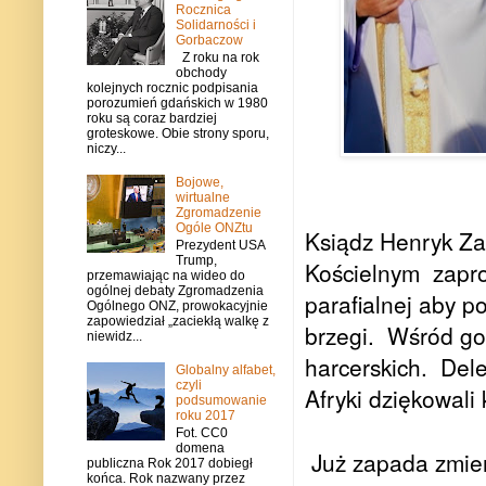
Rocznica
Solidarności i
Gorbaczow
Z roku na rok
obchody
kolejnych rocznic podpisania
porozumień gdańskich w 1980
roku są coraz bardziej
groteskowe. Obie strony sporu,
niczy...
Bojowe,
wirtualne
Zgromadzenie
Ogóle ONZtu
Ksiądz Henryk Za
Prezydent USA
Trump,
Kościelnym
zapro
przemawiając na wideo do
ogólnej debaty Zgromadzenia
parafialnej aby p
Ogólnego ONZ, prowokacyjnie
zapowiedział „zaciekłą walkę z
brzegi.
Wśród go
niewidz...
harcerskich.
Dele
Globalny alfabet,
czyli
Afryki dziękowali
podsumowanie
roku 2017
Fot. CC0
domena
Już zapada zmier
publiczna Rok 2017 dobiegł
końca. Rok nazwany przez