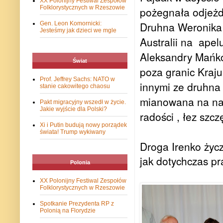
XX Polonijny Festiwal Zespołów
Folklorystycznych w Rzeszowie
pożegnała odjeżd
Druhna Weronika
Gen. Leon Komornicki:
Jesteśmy jak dzieci we mgle
Australii na
apel
Aleksandry Mańko
Świat
poza granic Kraj
Prof. Jeffrey Sachs: NATO w
innymi ze druhna
stanie cakowitego chaosu
mianowana na nast
Pakt migracyjny wszedł w życie.
Jakie wyjście dla Polski?
radości , łez szcz
Xi i Putin budują nowy porządek
świata! Trump wykiwany
Droga Irenko życ
jak dotychczas pr
Polonia
XX Polonijny Festiwal Zespołów
Folklorystycznych w Rzeszowie
Spotkanie Prezydenta RP z
Polonią na Florydzie