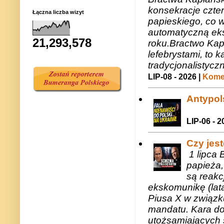
konsekracje czte
Łączna liczba wizyt
papieskiego, co w
automatyczną eks
21,293,578
roku.Bractwo Ka
lefebrystami, to
tradycjonalistycz
LIP-08 - 2026 |
Komen
Antypols
LIP-06 - 2
Czy jes
1 lipca 
papieża,
są reakc
ekskomunikę (lat
Piusa X w związk
mandatu. Kara do
utożsamiających 