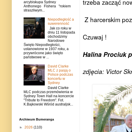
trzeba zacząć now
arcybiskupa Sydney
Anthonego Fishera "rokiem
straszliwym...
Z harcerskim po
Niepodległość a
suwerenność
Jak co roku w
dniu 11 listopada
Czuwaj !
obchodzimy
Narodowe
Święto Niepodległości,
ustanowione w 1937 roku, a
Halina Prociuk 
przywrócone jako święto
państwowe w ...
David Clarke
zdjęcia: Victor Sk
MLC z pasją o
Polsce podczas
koncertu w
Sydney
David Clarke
MLC podczas przemówienia w
Sydney Town Hall na koncercie
"Tribute to Freedom". Fot.
K.Bajkowski Wśród australjsk...
Archiwum Bumeranga
►
2026
(110)