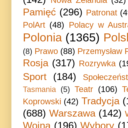
Pamięć
(296)
Patronat
(4
PolArt
(48)
Polacy w Austra
Polonia
(1365)
Pols
Prawo
(88)
Przemysław P
(8)
Rosja
(317)
Rozrywka
(1
Sport
(184)
Społeczeńs
Teatr
(106)
T
Tasmania
(5)
Tradycja
(
Koprowski
(42)
(688)
Warszawa
(142)
Wojna
(196)
Wybory
(1