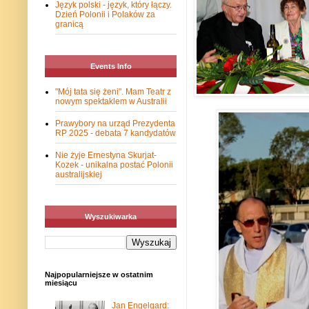
Język polski - język, który łączy.
Dzień Polonii i Polaków za
granicą
Events Info
"Mój tata się żeni". Mam Teatr z
nowym spektaklem w Australii
Prawybory na urząd Prezydenta
RP 2025 - debata 7 kandydatów
Nie żyje Ernestyna Skurjat-
Kozek - unikalna postać Polonii
australijskiej
Wyszukiwarka
Najpopularniejsze w ostatnim
miesiącu
Jan Engelgard: