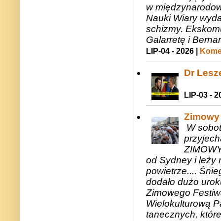
w międzynarodow
Nauki Wiary wyda
schizmy. Ekskomu
Galarretę i Bernar
LIP-04 - 2026 |
Komen
Dr Lesze
LIP-03 - 2
Zimowy 
W sobotę
przyjech
ZIMOWY 
od Sydney i leży 
powietrze.... Śni
dodało dużo uroku
Zimowego Festiwal
Wielokulturową P
tanecznych, któr