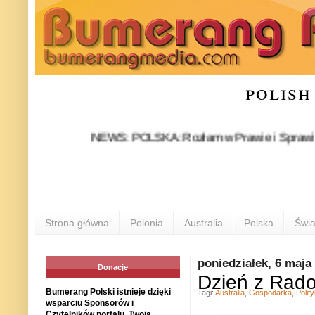
polish
NEWS: POLSKA: Rozłam w Prawie i Sprawiedliwości 
Strona główna
Polonia
Australia
Polska
Świa
poniedziałek, 6 maja
Donacje
Dzień z Rad
Bumerang Polski istnieje dzięki
Tagi:
Australia
,
Gospodarka
,
Polit
wsparciu Sponsorów i
Czytelników portalu. Twoja