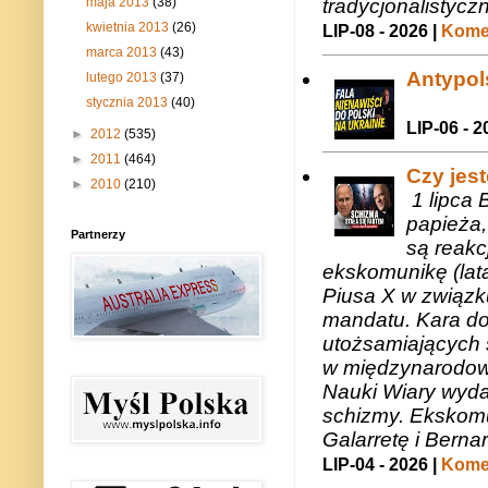
tradycjonalistycz
maja 2013
(38)
kwietnia 2013
(26)
LIP-08 - 2026 |
Komen
marca 2013
(43)
Antypols
lutego 2013
(37)
stycznia 2013
(40)
LIP-06 - 2
►
2012
(535)
►
2011
(464)
Czy jes
►
2010
(210)
1 lipca 
papieża,
Partnerzy
są reakc
ekskomunikę (lat
Piusa X w związk
mandatu. Kara do
utożsamiających 
w międzynarodow
Nauki Wiary wyda
schizmy. Ekskomu
Galarretę i Bernar
LIP-04 - 2026 |
Komen