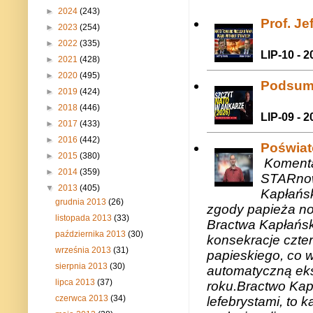
►
2024
(243)
Prof. J
►
2023
(254)
►
2022
(335)
LIP-10 - 2
►
2021
(428)
►
2020
(495)
Podsum
►
2019
(424)
►
2018
(446)
LIP-09 - 2
►
2017
(433)
►
2016
(442)
Poświat
►
2015
(380)
Komenta
►
2014
(359)
STARnow
▼
2013
(405)
Kapłańsk
grudnia 2013
(26)
zgody papieża n
listopada 2013
(33)
Bractwa Kapłańsk
października 2013
(30)
konsekracje czte
września 2013
(31)
papieskiego, co w
sierpnia 2013
(30)
automatyczną eks
lipca 2013
(37)
roku.Bractwo Ka
czerwca 2013
(34)
lefebrystami, to