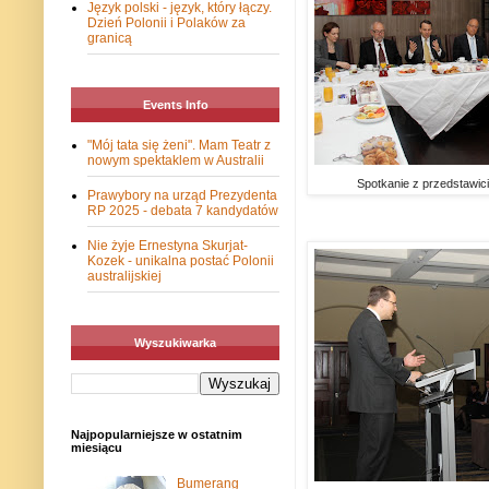
Język polski - język, który łączy.
Dzień Polonii i Polaków za
granicą
Events Info
"Mój tata się żeni". Mam Teatr z
nowym spektaklem w Australii
Spotkanie z przedstawiciel
Prawybory na urząd Prezydenta
RP 2025 - debata 7 kandydatów
Nie żyje Ernestyna Skurjat-
Kozek - unikalna postać Polonii
australijskiej
Wyszukiwarka
Najpopularniejsze w ostatnim
miesiącu
Bumerang