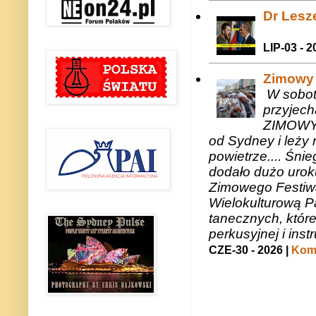
Dr Lesze
LIP-03 - 2
Zimowy 
W sobotę
przyjech
ZIMOWY 
od Sydney i leży 
powietrze.... Śni
dodało dużo uroku
Zimowego Festiwal
Wielokulturową P
tanecznych, któr
perkusyjnej i in
CZE-30 - 2026 |
Kome