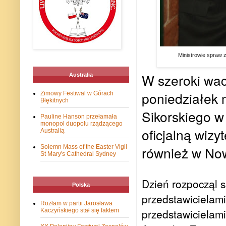
Ministrowie spraw z
W szeroki wac
Australia
poniedziałek 
Zimowy Festiwal w Górach
Błękitnych
Sikorskiego w
Pauline Hanson przełamała
monopol duopolu rządzącego
oficjalną wizy
Australią
również w Now
Solemn Mass of the Easter Vigil
St Mary's Cathedral Sydney
Dzień rozpocząl s
Polska
przedstawicielami 
Rozłam w partii Jarosława
przedstawicielami
Kaczyńskiego stał się faktem