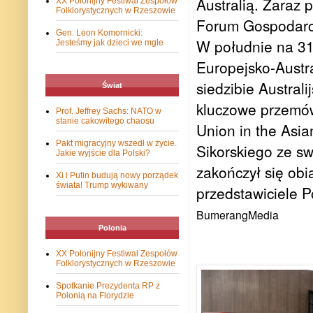
Australią. Zaraz 
XX Polonijny Festiwal Zespołów
Folklorystycznych w Rzeszowie
Forum Gospodar
Gen. Leon Komornicki:
W południe na 31 
Jesteśmy jak dzieci we mgle
Europejsko-Austra
siedzibie Austral
Świat
kluczowe przemów
Prof. Jeffrey Sachs: NATO w
stanie cakowitego chaosu
Union in the Asia
Pakt migracyjny wszedł w życie.
Sikorskiego ze s
Jakie wyjście dla Polski?
zakończył się obi
Xi i Putin budują nowy porządek
świata! Trump wykiwany
przedstawiciele Po
BumerangMedia
Polonia
XX Polonijny Festiwal Zespołów
Folklorystycznych w Rzeszowie
Spotkanie Prezydenta RP z
Polonią na Florydzie