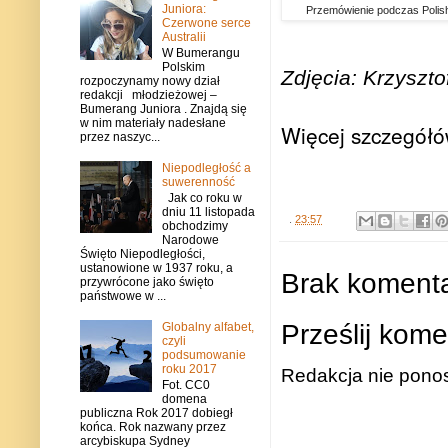
Juniora:
Przemówienie podczas Polish
Czerwone serce
Australii
W Bumerangu
Polskim
Zdjęcia: Krzyszto
rozpoczynamy nowy dział
redakcji młodzieżowej –
Bumerang Juniora . Znajdą się
w nim materiały nadesłane
Więcej szczegółó
przez naszyc...
Niepodległość a
suwerenność
Jak co roku w
dniu 11 listopada
.
23:57
obchodzimy
Narodowe
Święto Niepodległości,
ustanowione w 1937 roku, a
Brak komenta
przywrócone jako święto
państwowe w ...
Prześlij kome
Globalny alfabet,
czyli
podsumowanie
roku 2017
Redakcja nie ponos
Fot. CC0
domena
publiczna Rok 2017 dobiegł
końca. Rok nazwany przez
arcybiskupa Sydney