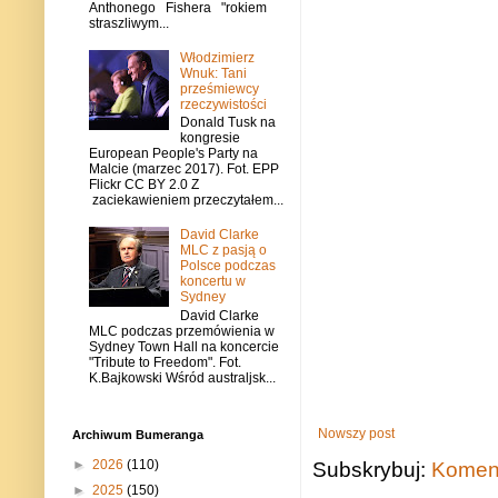
Anthonego Fishera "rokiem
straszliwym...
Włodzimierz
Wnuk: Tani
prześmiewcy
rzeczywistości
Donald Tusk na
kongresie
European People's Party na
Malcie (marzec 2017). Fot. EPP
Flickr CC BY 2.0 Z
zaciekawieniem przeczytałem...
David Clarke
MLC z pasją o
Polsce podczas
koncertu w
Sydney
David Clarke
MLC podczas przemówienia w
Sydney Town Hall na koncercie
"Tribute to Freedom". Fot.
K.Bajkowski Wśród australjsk...
Nowszy post
Archiwum Bumeranga
►
2026
(110)
Subskrybuj:
Koment
►
2025
(150)