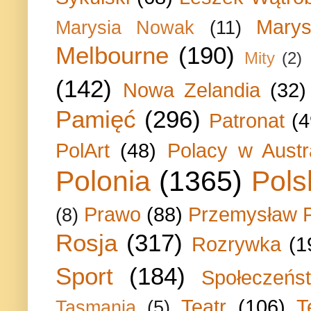
Marys
Marysia Nowak
(11)
Melbourne
(190)
Mity
(2)
(142)
Nowa Zelandia
(32)
Pamięć
(296)
Patronat
(4
PolArt
(48)
Polacy w Austra
Polonia
(1365)
Pols
Prawo
(88)
Przemysław P
(8)
Rosja
(317)
Rozrywka
(1
Sport
(184)
Społeczeńs
Teatr
(106)
T
Tasmania
(5)