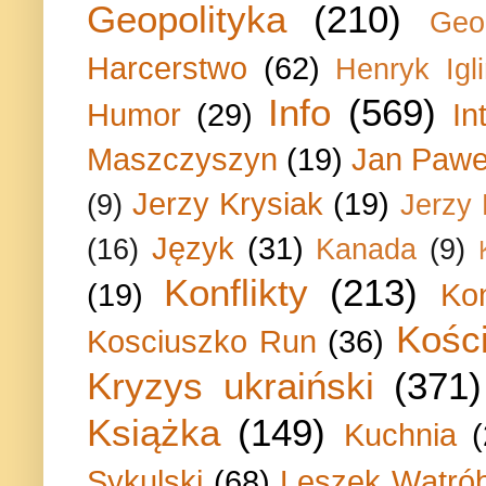
Geopolityka
(210)
Geo
Harcerstwo
(62)
Henryk Igli
Info
(569)
Humor
(29)
In
Maszczyszyn
(19)
Jan Paweł
Jerzy Krysiak
(19)
(9)
Jerzy
Język
(31)
(16)
Kanada
(9)
Konflikty
(213)
(19)
Ko
Kości
Kosciuszko Run
(36)
Kryzys ukraiński
(371)
Książka
(149)
Kuchnia
Sykulski
(68)
Leszek Wątrób