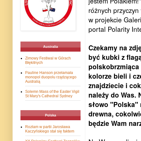
jestem Polakiem!" 
różnych przyczyn 
w projekcie Galeri
portal Polarity Int
Czekamy na zdj
Australia
być kubki z flag
Zimowy Festiwal w Górach
Błękitnych
polskobrzmiąca 
Pauline Hanson przełamała
kolorze bieli i 
monopol duopolu rządzącego
Australią
znajdziecie i co
Solemn Mass of the Easter Vigil
należy do Was. 
St Mary's Cathedral Sydney
słowo "Polska" 
drewna, cokolwie
Polska
będzie Wam nar
Rozłam w partii Jarosława
Kaczyńskiego stał się faktem