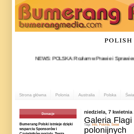
polish
NEWS: POLSKA: Rozłam w Prawie i Sprawiedliwości st
Strona główna
Polonia
Australia
Polska
Świa
niedziela, 7 kwietnia
Donacje
Galeria Flagi
Bumerang Polski istnieje dzięki
Tagi:
Info
,
Polonia
,
Świat
polonijnych
wsparciu Sponsorów i
Czytelników portalu. Twoja