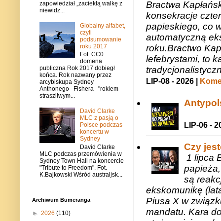
Bractwa Kapłańsk
zapowiedział „zaciekłą walkę z
niewidz...
konsekracje czte
papieskiego, co w
Globalny alfabet,
czyli
automatyczną eks
podsumowanie
roku.Bractwo Ka
roku 2017
Fot. CC0
lefebrystami, to
domena
tradycjonalistycz
publiczna Rok 2017 dobiegł
końca. Rok nazwany przez
LIP-08 - 2026 |
Komen
arcybiskupa Sydney
Anthonego Fishera "rokiem
straszliwym...
Antypols
David Clarke
MLC z pasją o
LIP-06 - 2
Polsce podczas
koncertu w
Sydney
Czy jes
David Clarke
MLC podczas przemówienia w
1 lipca 
Sydney Town Hall na koncercie
papieża,
"Tribute to Freedom". Fot.
K.Bajkowski Wśród australjsk...
są reakc
ekskomunikę (lat
Piusa X w związk
Archiwum Bumeranga
mandatu. Kara do
►
2026
(110)