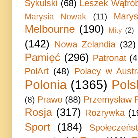
Sykulski
(68)
Leszek Wątrób
Marys
Marysia Nowak
(11)
Melbourne
(190)
Mity
(2)
(142)
Nowa Zelandia
(32)
Pamięć
(296)
Patronat
(4
PolArt
(48)
Polacy w Austra
Polonia
(1365)
Pols
Prawo
(88)
Przemysław P
(8)
Rosja
(317)
Rozrywka
(1
Sport
(184)
Społeczeńs