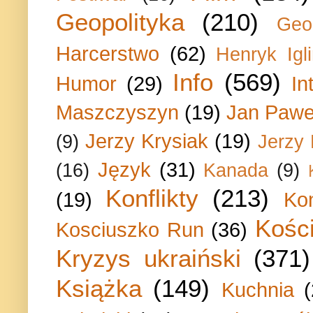
Geopolityka
(210)
Geo
Harcerstwo
(62)
Henryk Igli
Info
(569)
Humor
(29)
In
Maszczyszyn
(19)
Jan Paweł
Jerzy Krysiak
(19)
(9)
Jerzy
Język
(31)
(16)
Kanada
(9)
Konflikty
(213)
(19)
Ko
Kości
Kosciuszko Run
(36)
Kryzys ukraiński
(371)
Książka
(149)
Kuchnia