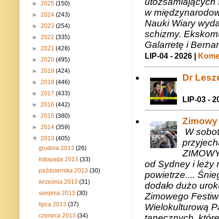
utożsamiających 
►
2025
(150)
w międzynarodow
►
2024
(243)
Nauki Wiary wyda
►
2023
(254)
schizmy. Ekskomu
►
2022
(335)
Galarretę i Bernar
►
2021
(428)
LIP-04 - 2026 |
Komen
►
2020
(495)
►
2019
(424)
Dr Lesze
►
2018
(446)
►
2017
(433)
LIP-03 - 2
►
2016
(442)
►
2015
(380)
Zimowy 
►
2014
(359)
W sobotę
▼
2013
(405)
przyjech
grudnia 2013
(26)
ZIMOWY 
listopada 2013
(33)
od Sydney i leży 
października 2013
(30)
powietrze.... Śni
września 2013
(31)
dodało dużo uroku
sierpnia 2013
(30)
Zimowego Festiwal
lipca 2013
(37)
Wielokulturową P
czerwca 2013
(34)
tanecznych, któr