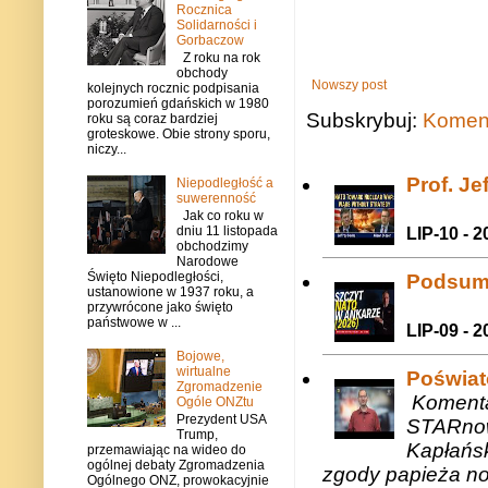
Rocznica
Solidarności i
Gorbaczow
Z roku na rok
obchody
Nowszy post
kolejnych rocznic podpisania
porozumień gdańskich w 1980
Subskrybuj:
Koment
roku są coraz bardziej
groteskowe. Obie strony sporu,
niczy...
Prof. J
Niepodległość a
suwerenność
Jak co roku w
dniu 11 listopada
LIP-10 - 2
obchodzimy
Narodowe
Święto Niepodległości,
Podsum
ustanowione w 1937 roku, a
przywrócone jako święto
państwowe w ...
LIP-09 - 2
Bojowe,
wirtualne
Poświat
Zgromadzenie
Komenta
Ogóle ONZtu
Prezydent USA
STARnow
Trump,
Kapłańsk
przemawiając na wideo do
ogólnej debaty Zgromadzenia
zgody papieża n
Ogólnego ONZ, prowokacyjnie