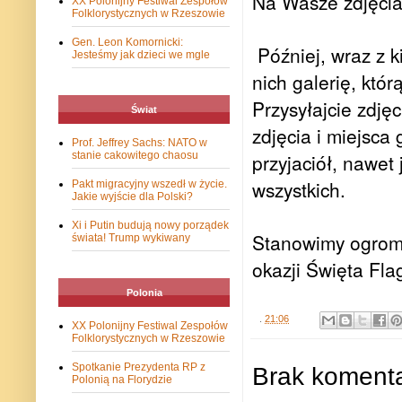
Na Wasze zdjęcia
XX Polonijny Festiwal Zespołów
Folklorystycznych w Rzeszowie
Gen. Leon Komornicki:
Później, wraz z k
Jesteśmy jak dzieci we mgle
nich galerię, któ
Przysyłajcie zdję
Świat
zdjęcia i miejsca
Prof. Jeffrey Sachs: NATO w
stanie cakowitego chaosu
przyjaciół, nawet
wszystkich.
Pakt migracyjny wszedł w życie.
Jakie wyjście dla Polski?
Xi i Putin budują nowy porządek
Stanowimy ogromn
świata! Trump wykiwany
okazji Święta Fl
Polonia
.
21:06
XX Polonijny Festiwal Zespołów
Folklorystycznych w Rzeszowie
Spotkanie Prezydenta RP z
Brak komenta
Polonią na Florydzie