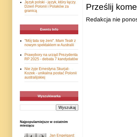
Język polski - język, który łączy.
Prześlij kome
Dzień Polonii i Polaków za
granicą
Redakcja nie ponos
Events Info
"Mój tata się żeni". Mam Teatr z
nowym spektaklem w Australii
Prawybory na urząd Prezydenta
RP 2025 - debata 7 kandydatów
Nie żyje Ernestyna Skurjat-
Kozek - unikalna postać Polonii
australijskiej
Wyszukiwarka
Najpopularniejsze w ostatnim
miesiącu
Jan Engelgard: