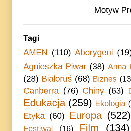
Motyw Pr
Tagi
AMEN
(110)
Aborygeni
(19
Agnieszka Piwar
(38)
Anna 
(28)
Białoruś
(68)
Biznes
(13
Canberra
(76)
Chiny
(63)
Edukacja
(259)
Ekologia
Europa
(522)
Etyka
(60)
Film
(134)
Festiwal
(16)