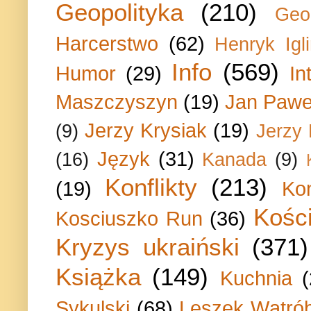
Geopolityka
(210)
Geo
Harcerstwo
(62)
Henryk Igli
Info
(569)
Humor
(29)
In
Maszczyszyn
(19)
Jan Paweł
Jerzy Krysiak
(19)
(9)
Jerzy
Język
(31)
(16)
Kanada
(9)
Konflikty
(213)
(19)
Ko
Kości
Kosciuszko Run
(36)
Kryzys ukraiński
(371)
Książka
(149)
Kuchnia
Sykulski
(68)
Leszek Wątrób