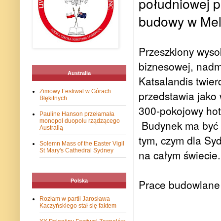
południowej pó
budowy w Mel
Przeszklony wysok
biznesowej, nadmo
Australia
Katsalandis twierd
Zimowy Festiwal w Górach
przedstawia jako 
Błękitnych
300-pokojowy hot
Pauline Hanson przełamała
monopol duopolu rządzącego
Budynek ma być d
Australią
tym, czym dla Sy
Solemn Mass of the Easter Vigil
St Mary's Cathedral Sydney
na całym świecie.
Prace budowlane 
Polska
Rozłam w partii Jarosława
Kaczyńskiego stał się faktem