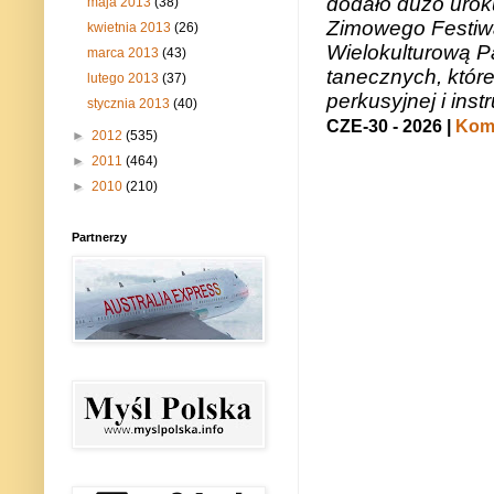
dodało dużo uroku
maja 2013
(38)
Zimowego Festiwal
kwietnia 2013
(26)
Wielokulturową P
marca 2013
(43)
tanecznych, któr
lutego 2013
(37)
perkusyjnej i in
stycznia 2013
(40)
CZE-30 - 2026 |
Kome
►
2012
(535)
►
2011
(464)
►
2010
(210)
Partnerzy