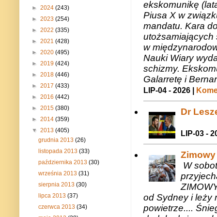
ekskomunikę (lat
►
2024
(243)
Piusa X w związk
►
2023
(254)
mandatu. Kara do
►
2022
(335)
utożsamiających 
►
2021
(428)
w międzynarodow
►
2020
(495)
Nauki Wiary wyda
►
2019
(424)
schizmy. Ekskomu
►
2018
(446)
Galarretę i Bernar
►
2017
(433)
LIP-04 - 2026 |
Komen
►
2016
(442)
►
2015
(380)
Dr Lesze
►
2014
(359)
▼
2013
(405)
LIP-03 - 2
grudnia 2013
(26)
listopada 2013
(33)
Zimowy 
października 2013
(30)
W sobotę
września 2013
(31)
przyjech
sierpnia 2013
(30)
ZIMOWY 
od Sydney i leży 
lipca 2013
(37)
powietrze.... Śni
czerwca 2013
(34)