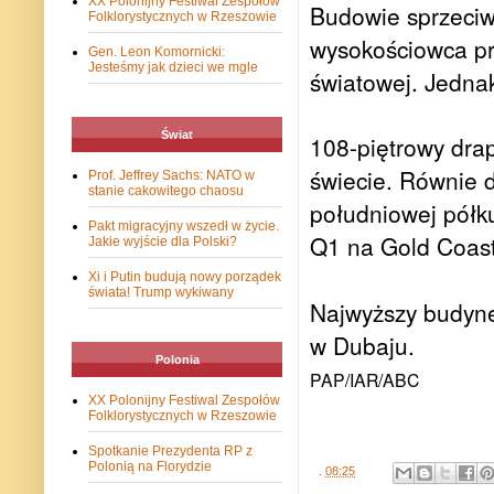
XX Polonijny Festiwal Zespołów
Budowie sprzeciwi
Folklorystycznych w Rzeszowie
wysokościowca prz
Gen. Leon Komornicki:
Jesteśmy jak dzieci we mgle
światowej. Jednak
Świat
108-piętrowy dra
świecie. Równie 
Prof. Jeffrey Sachs: NATO w
stanie cakowitego chaosu
południowej półku
Pakt migracyjny wszedł w życie.
Q1 na Gold Coast
Jakie wyjście dla Polski?
Xi i Putin budują nowy porządek
świata! Trump wykiwany
Najwyższy budynek
w Dubaju.
Polonia
PAP/IAR/ABC
XX Polonijny Festiwal Zespołów
Folklorystycznych w Rzeszowie
Spotkanie Prezydenta RP z
Polonią na Florydzie
.
08:25