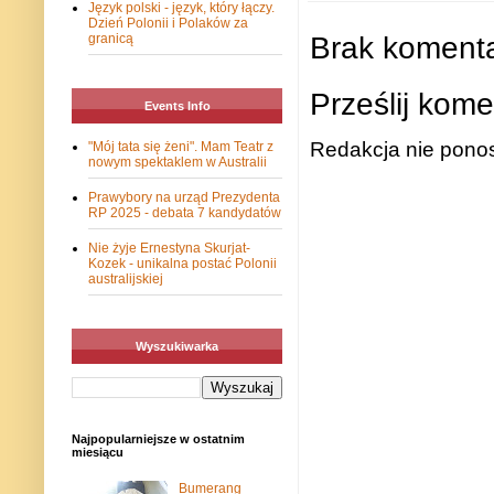
Język polski - język, który łączy.
Dzień Polonii i Polaków za
Brak komenta
granicą
Prześlij kome
Events Info
Redakcja nie ponos
"Mój tata się żeni". Mam Teatr z
nowym spektaklem w Australii
Prawybory na urząd Prezydenta
RP 2025 - debata 7 kandydatów
Nie żyje Ernestyna Skurjat-
Kozek - unikalna postać Polonii
australijskiej
Wyszukiwarka
Najpopularniejsze w ostatnim
miesiącu
Bumerang