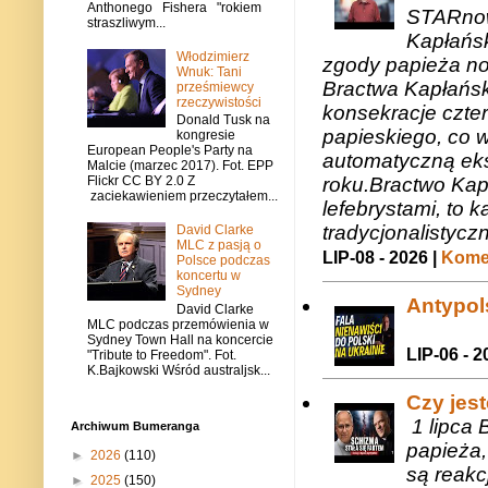
Anthonego Fishera "rokiem
STARnow
straszliwym...
Kapłańsk
Włodzimierz
zgody papieża n
Wnuk: Tani
Bractwa Kapłańsk
prześmiewcy
rzeczywistości
konsekracje czte
Donald Tusk na
papieskiego, co w
kongresie
European People's Party na
automatyczną eks
Malcie (marzec 2017). Fot. EPP
roku.Bractwo Ka
Flickr CC BY 2.0 Z
zaciekawieniem przeczytałem...
lefebrystami, to
tradycjonalistycz
David Clarke
MLC z pasją o
LIP-08 - 2026 |
Komen
Polsce podczas
koncertu w
Sydney
Antypols
David Clarke
MLC podczas przemówienia w
Sydney Town Hall na koncercie
LIP-06 - 2
"Tribute to Freedom". Fot.
K.Bajkowski Wśród australjsk...
Czy jes
1 lipca 
Archiwum Bumeranga
papieża,
►
2026
(110)
są reakc
►
2025
(150)