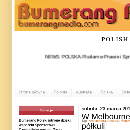
polish
NEWS: POLSKA: Rozłam w Prawie i Sprawiedliwoś
Strona główna
Polonia
Australia
Polska
Świa
sobota, 23 marca 20
Donacje
W Melbourne
Bumerang Polski istnieje dzięki
Tagi:
Architektura
,
Australia
,
Budow
półkuli
wsparciu Sponsorów i
Czytelników portalu. Twoja