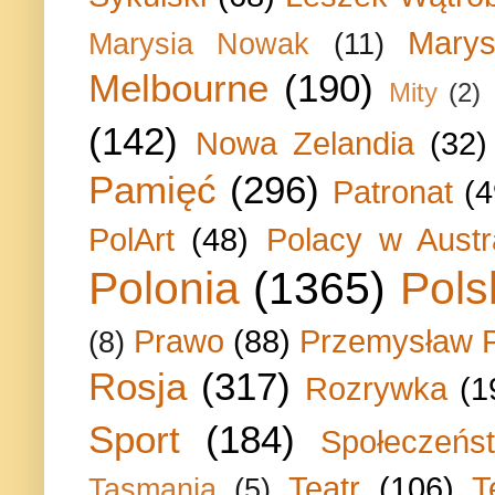
Marys
Marysia Nowak
(11)
Melbourne
(190)
Mity
(2)
(142)
Nowa Zelandia
(32)
Pamięć
(296)
Patronat
(4
PolArt
(48)
Polacy w Austra
Polonia
(1365)
Pols
Prawo
(88)
Przemysław P
(8)
Rosja
(317)
Rozrywka
(1
Sport
(184)
Społeczeńs
Teatr
(106)
T
Tasmania
(5)