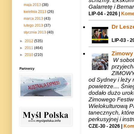
schizmy. Ekskomu
maja 2013
(38)
Galarretę i Bernar
kwietnia 2013
(26)
LIP-04 - 2026 |
Komen
marca 2013
(43)
lutego 2013
(37)
Dr Lesze
stycznia 2013
(40)
LIP-03 - 2
►
2012
(535)
►
2011
(464)
Zimowy 
►
2010
(210)
W sobotę
przyjech
Partnerzy
ZIMOWY 
od Sydney i leży 
powietrze.... Śni
dodało dużo uroku
Zimowego Festiwal
Wielokulturową P
tanecznych, któr
perkusyjnej i in
CZE-30 - 2026 |
Kome