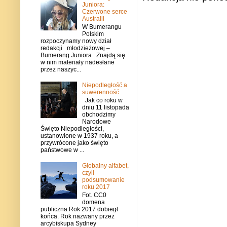
Juniora:
Czerwone serce
Australii
W Bumerangu
Polskim
rozpoczynamy nowy dział
redakcji młodzieżowej –
Bumerang Juniora . Znajdą się
w nim materiały nadesłane
przez naszyc...
Niepodległość a
suwerenność
Jak co roku w
dniu 11 listopada
obchodzimy
Narodowe
Święto Niepodległości,
ustanowione w 1937 roku, a
przywrócone jako święto
państwowe w ...
Globalny alfabet,
czyli
podsumowanie
roku 2017
Fot. CC0
domena
publiczna Rok 2017 dobiegł
końca. Rok nazwany przez
arcybiskupa Sydney