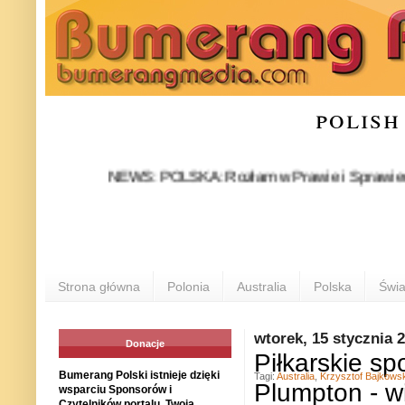
polish
NEWS: POLSKA: Rozłam w Prawie i Sprawiedliwości s
Strona główna
Polonia
Australia
Polska
Świa
wtorek, 15 stycznia 
Donacje
Piłkarskie sp
Bumerang Polski istnieje dzięki
Tagi:
Australia
,
Krzysztof Bajkowsk
Plumpton - w
wsparciu Sponsorów i
Czytelników portalu. Twoja