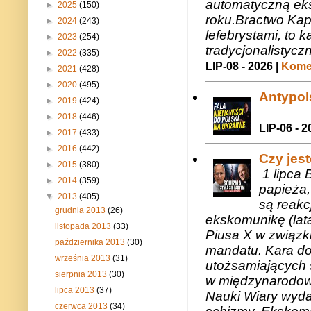
automatyczną eks
►
2025
(150)
roku.Bractwo Ka
►
2024
(243)
lefebrystami, to
►
2023
(254)
tradycjonalistycz
►
2022
(335)
LIP-08 - 2026 |
Komen
►
2021
(428)
►
2020
(495)
Antypols
►
2019
(424)
►
2018
(446)
LIP-06 - 2
►
2017
(433)
►
2016
(442)
Czy jes
►
2015
(380)
1 lipca 
►
2014
(359)
papieża,
▼
2013
(405)
są reakc
grudnia 2013
(26)
ekskomunikę (lat
listopada 2013
(33)
Piusa X w związk
października 2013
(30)
mandatu. Kara do
września 2013
(31)
utożsamiających 
sierpnia 2013
(30)
w międzynarodow
lipca 2013
(37)
Nauki Wiary wyda
czerwca 2013
(34)