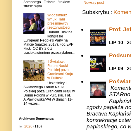
Anthonego Fishera "rokiem
Nowszy post
straszliwym...
Subskrybuj:
Koment
Włodzimierz
Wnuk: Tani
prześmiewcy
rzeczywistości
Prof. J
Donald Tusk na
kongresie
European People's Party na
LIP-10 - 2
Malcie (marzec 2017). Fot. EPP
Flickr CC BY 2.0 Z
zaciekawieniem przeczytałem...
Podsum
II Światowe
Forum Nauki
LIP-09 - 2
Polskiej poza
Granicami Kraju
w Pułtusku
Poświat
Uczestnicy II
Komenta
Światowego Forum Nauki
Polskiej poza Granicami Kraju w
STARnow
Domu Polonii w Pułtusku. Fot.
A.Pawłowska/PAI W dniach 11-
Kapłańsk
14 wrześ...
zgody papieża n
Bractwa Kapłańsk
Archiwum Bumeranga
konsekracje czte
papieskiego, co w
►
2026
(110)