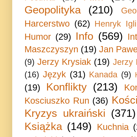
Geopolityka
(210)
Geo
Harcerstwo
(62)
Henryk Igli
Info
(569)
Humor
(29)
In
Maszczyszyn
(19)
Jan Paweł
Jerzy Krysiak
(19)
(9)
Jerzy
Język
(31)
(16)
Kanada
(9)
Konflikty
(213)
(19)
Ko
Kości
Kosciuszko Run
(36)
Kryzys ukraiński
(371)
Książka
(149)
Kuchnia