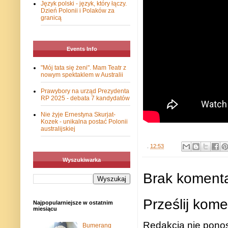
Język polski - język, który łączy.
Dzień Polonii i Polaków za
granicą
Events Info
"Mój tata się żeni". Mam Teatr z
nowym spektaklem w Australii
Prawybory na urząd Prezydenta
RP 2025 - debata 7 kandydatów
Nie żyje Ernestyna Skurjat-
Kozek - unikalna postać Polonii
australijskiej
.
12:53
Wyszukiwarka
Brak komenta
Prześlij kome
Najpopularniejsze w ostatnim
miesiącu
Redakcja nie ponos
Bumerang