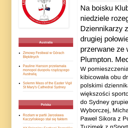
Na boisku Klu
niedziele roz
Dziennikarzy z
drugiej połowi
Australia
przerwane ze 
Zimowy Festiwal w Górach
Błękitnych
Plumpton. Mecz
Pauline Hanson przełamała
W pomieszczeniac
monopol duopolu rządzącego
Australią
kibicowała obu d
Solemn Mass of the Easter Vigil
polskimi dzienni
St Mary's Cathedral Sydney
większości sport
do Sydney grupie
Polska
Wyborczej, Micha
Rozłam w partii Jarosława
Paweł Sikora z P
Kaczyńskiego stał się faktem
Tuzimek z nSport