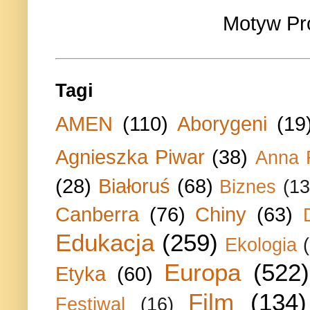
Motyw Pr
Tagi
AMEN
(110)
Aborygeni
(19
Agnieszka Piwar
(38)
Anna 
(28)
Białoruś
(68)
Biznes
(13
Canberra
(76)
Chiny
(63)
Edukacja
(259)
Ekologia
Europa
(522)
Etyka
(60)
Film
(134)
Festiwal
(16)