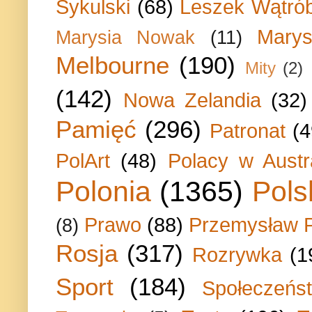
Sykulski
(68)
Leszek Wątrób
Marys
Marysia Nowak
(11)
Melbourne
(190)
Mity
(2)
(142)
Nowa Zelandia
(32)
Pamięć
(296)
Patronat
(4
PolArt
(48)
Polacy w Austra
Polonia
(1365)
Pols
Prawo
(88)
Przemysław P
(8)
Rosja
(317)
Rozrywka
(1
Sport
(184)
Społeczeńs