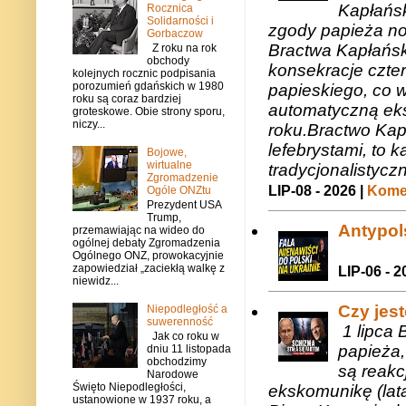
Kapłańsk
Rocznica
Solidarności i
zgody papieża n
Gorbaczow
Bractwa Kapłańsk
Z roku na rok
obchody
konsekracje czte
kolejnych rocznic podpisania
porozumień gdańskich w 1980
papieskiego, co w
roku są coraz bardziej
automatyczną eks
groteskowe. Obie strony sporu,
niczy...
roku.Bractwo Ka
lefebrystami, to
Bojowe,
wirtualne
tradycjonalistycz
Zgromadzenie
LIP-08 - 2026 |
Komen
Ogóle ONZtu
Prezydent USA
Trump,
Antypols
przemawiając na wideo do
ogólnej debaty Zgromadzenia
Ogólnego ONZ, prowokacyjnie
zapowiedział „zaciekłą walkę z
LIP-06 - 2
niewidz...
Czy jes
Niepodległość a
suwerenność
1 lipca 
Jak co roku w
papieża,
dniu 11 listopada
obchodzimy
są reakc
Narodowe
Święto Niepodległości,
ekskomunikę (lat
ustanowione w 1937 roku, a