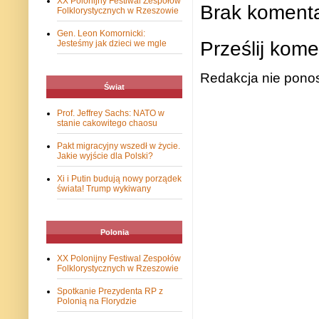
XX Polonijny Festiwal Zespołów
Brak komenta
Folklorystycznych w Rzeszowie
Gen. Leon Komornicki:
Prześlij kome
Jesteśmy jak dzieci we mgle
Redakcja nie ponos
Świat
Prof. Jeffrey Sachs: NATO w
stanie cakowitego chaosu
Pakt migracyjny wszedł w życie.
Jakie wyjście dla Polski?
Xi i Putin budują nowy porządek
świata! Trump wykiwany
Polonia
XX Polonijny Festiwal Zespołów
Folklorystycznych w Rzeszowie
Spotkanie Prezydenta RP z
Polonią na Florydzie