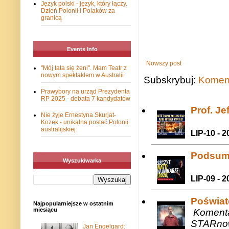
Język polski - język, który łączy.
Dzień Polonii i Polaków za
granicą
Events Info
Nowszy post
"Mój tata się żeni". Mam Teatr z
nowym spektaklem w Australii
Subskrybuj:
Koment
Prawybory na urząd Prezydenta
RP 2025 - debata 7 kandydatów
Prof. J
Nie żyje Ernestyna Skurjat-
Kozek - unikalna postać Polonii
australijskiej
LIP-10 - 2
Podsum
Wyszukiwarka
LIP-09 - 2
Poświat
Najpopularniejsze w ostatnim
miesiącu
Komenta
STARnow
Jan Engelgard: