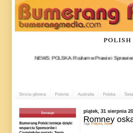
polish
NEWS: POLSKA: Rozłam w Prawie i Sprawiedliwości st
Strona główna
Polonia
Australia
Polska
Świa
piątek, 31 sierpnia 2
Donacje
Romney oskar
Bumerang Polski istnieje dzięki
Tagi:
Polityka
,
Świat
wsparciu Sponsorów i
Czytelników portalu. Twoja