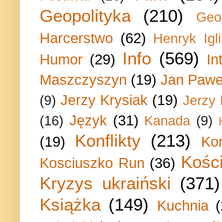
Geopolityka
(210)
Geo
Harcerstwo
(62)
Henryk Igli
Info
(569)
Humor
(29)
In
Maszczyszyn
(19)
Jan Paweł
Jerzy Krysiak
(19)
(9)
Jerzy
Język
(31)
(16)
Kanada
(9)
Konflikty
(213)
(19)
Ko
Kości
Kosciuszko Run
(36)
Kryzys ukraiński
(371)
Książka
(149)
Kuchnia