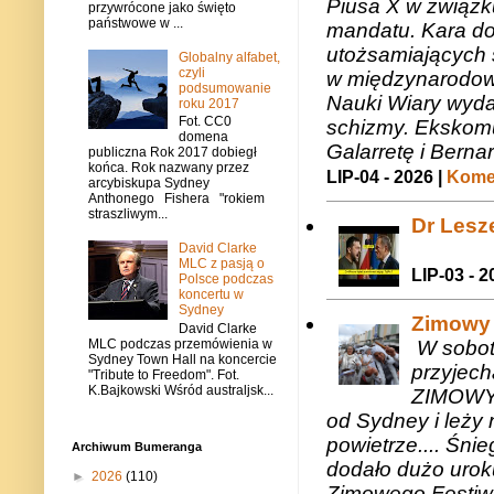
Piusa X w związk
przywrócone jako święto
państwowe w ...
mandatu. Kara do
utożsamiających 
Globalny alfabet,
czyli
w międzynarodow
podsumowanie
Nauki Wiary wyda
roku 2017
Fot. CC0
schizmy. Ekskomu
domena
Galarretę i Bernar
publiczna Rok 2017 dobiegł
końca. Rok nazwany przez
LIP-04 - 2026 |
Komen
arcybiskupa Sydney
Anthonego Fishera "rokiem
straszliwym...
Dr Lesze
David Clarke
MLC z pasją o
LIP-03 - 2
Polsce podczas
koncertu w
Sydney
Zimowy 
David Clarke
MLC podczas przemówienia w
W sobotę
Sydney Town Hall na koncercie
przyjech
"Tribute to Freedom". Fot.
K.Bajkowski Wśród australjsk...
ZIMOWY 
od Sydney i leży 
powietrze.... Śni
Archiwum Bumeranga
dodało dużo uroku
►
2026
(110)
Zimowego Festiwal