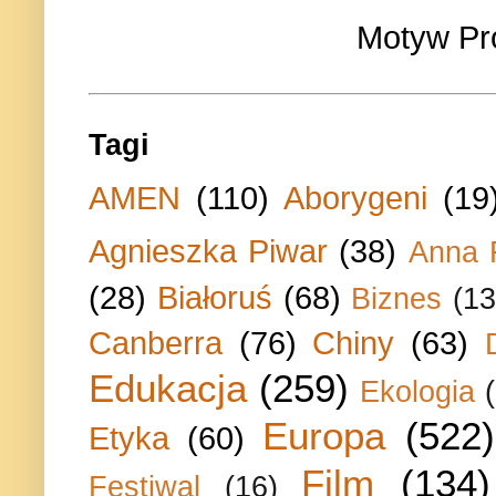
Motyw Pr
Tagi
AMEN
(110)
Aborygeni
(19
Agnieszka Piwar
(38)
Anna 
(28)
Białoruś
(68)
Biznes
(13
Canberra
(76)
Chiny
(63)
Edukacja
(259)
Ekologia
Europa
(522)
Etyka
(60)
Film
(134)
Festiwal
(16)