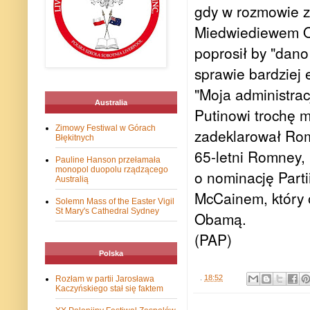
gdy w rozmowie z
Miedwiediewem O
poprosił by "dano
sprawie bardziej
"Moja administrac
Australia
Putinowi trochę m
Zimowy Festiwal w Górach
zadeklarował Ro
Błękitnych
65-letni Romney, 
Pauline Hanson przełamała
monopol duopolu rządzącego
o nominację Part
Australią
McCainem, który 
Solemn Mass of the Easter Vigil
St Mary's Cathedral Sydney
Obamą.
(PAP)
Polska
.
18:52
Rozłam w partii Jarosława
Kaczyńskiego stał się faktem