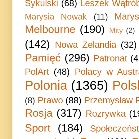
Sykulski
(68)
Leszek Wątrób
Marys
Marysia Nowak
(11)
Melbourne
(190)
Mity
(2)
(142)
Nowa Zelandia
(32)
Pamięć
(296)
Patronat
(4
PolArt
(48)
Polacy w Austra
Polonia
(1365)
Pols
Prawo
(88)
Przemysław P
(8)
Rosja
(317)
Rozrywka
(1
Sport
(184)
Społeczeńs