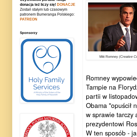
donacja też liczy się!
DONACJE
Zostań stałym lub czasowym
patronem Bumeranga Polskiego:
PATREON
Sponsorzy
Mitt Romney
(Creative 
Romney wypowiedz
Tampie na Florydz
partii w listopad
Obama "opuścił na
w sprawie tarczy 
prezydentowi Rosj
W ten sposób - j