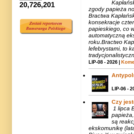
Kapłańsk
20,726,201
zgody papieża n
Bractwa Kapłańsk
konsekracje czte
papieskiego, co w
automatyczną eks
roku.Bractwo Ka
lefebrystami, to
tradycjonalistycz
LIP-08 - 2026 |
Komen
Antypols
LIP-06 - 2
Czy jes
1 lipca 
papieża,
są reakc
ekskomunikę (lat