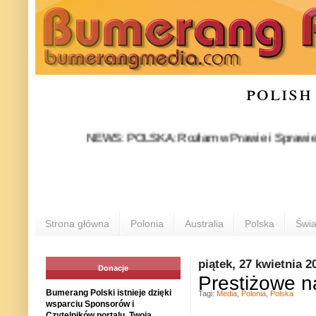
polish
NEWS: POLSKA: Rozłam w Prawie i Sprawiedliwości s
Strona główna
Polonia
Australia
Polska
Świa
piątek, 27 kwietnia 2
Donacje
Prestiżowe na
Bumerang Polski istnieje dzięki
Tagi:
Media
,
Polonia
,
Polska
wsparciu Sponsorów i
Czytelników portalu. Twoja