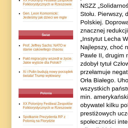
XX Polonijny Festiwal Zespołów
Folklorystycznych w Rzeszowie
NSZZ „Solidarnoś
Stołu. Pierwszy,
Gen. Leon Komornicki:
Jesteśmy jak dzieci we mgle
Polskiej. Doprowa
znacznej redukcji
Świat
„Instytut Lecha 
Prof. Jeffrey Sachs: NATO w
Najlepszy, choć 
stanie cakowitego chaosu
Pawle II, drugim
Pakt migracyjny wszedł w życie.
zdobył tytuł Czł
Jakie wyjście dla Polski?
przełamuje negat
Xi i Putin budują nowy porządek
świata! Trump wykiwany
Orła Białego. Uh
wszystkich państ
Polonia
min. amerykańsk
XX Polonijny Festiwal Zespołów
obywatel kilku po
Folklorystycznych w Rzeszowie
prestiżowych ucze
Spotkanie Prezydenta RP z
społeczności int
Polonią na Florydzie