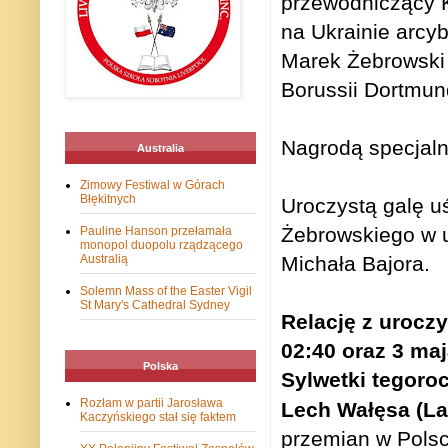
przewodniczący K
na Ukrainie arcy
Marek Żebrowski 
Borussii Dortmun
Nagrodą specjal
Australia
Zimowy Festiwal w Górach
Błękitnych
Uroczystą galę u
Żebrowskiego w u
Pauline Hanson przełamała
monopol duopolu rządzącego
Australią
Michała Bajora.
Solemn Mass of the Easter Vigil
St Mary's Cathedral Sydney
Relację z uroczy
02:40 oraz 3 ma
Polska
Sylwetki tegoro
Rozłam w partii Jarosława
Lech Wałęsa (
La
Kaczyńskiego stał się faktem
przemian w Polsc