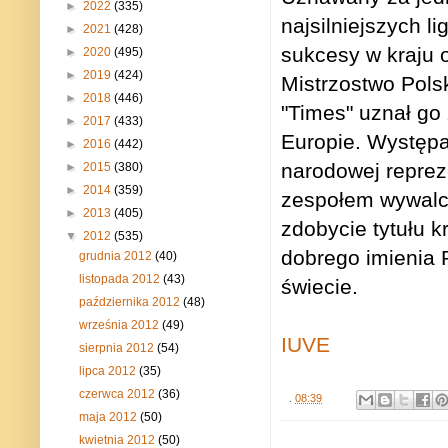
►
2022
(335)
najsilniejszych l
►
2021
(428)
sukcesy w kraju 
►
2020
(495)
►
2019
(424)
Mistrzostwo Polsk
►
2018
(446)
"Times" uznał go
►
2017
(433)
Europie. Występa
►
2016
(442)
narodowej reprez
►
2015
(380)
►
2014
(359)
zespołem wywalc
►
2013
(405)
zdobycie tytułu k
▼
2012
(535)
dobrego imienia P
grudnia 2012
(40)
listopada 2012
(43)
świecie.
października 2012
(48)
września 2012
(49)
IUVE
sierpnia 2012
(54)
lipca 2012
(35)
czerwca 2012
(36)
.
08:39
maja 2012
(50)
kwietnia 2012
(50)