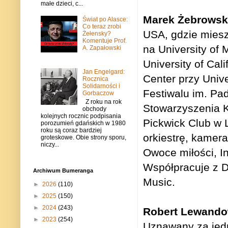
małe dzieci, c...
Marek Żebrowsk
Świat po Alasce:
Co teraz zrobi
USA, gdzie miesz
Żełensky?
Komentuje Prof.
na University of
A. Zapałowski
University of Cal
Jan Engelgard:
Center przy Unive
Rocznica
Solidarności i
Festiwalu im. P
Gorbaczow
Z roku na rok
Stowarzyszenia 
obchody
kolejnych rocznic podpisania
Pickwick Club w L
porozumień gdańskich w 1980
roku są coraz bardziej
orkiestrę, kamera
groteskowe. Obie strony sporu,
niczy...
Owoce miłości, I
Współpracuje z D
Archiwum Bumeranga
Music.
►
2026
(110)
►
2025
(150)
►
2024
(243)
Robert Lewando
►
2023
(254)
Uznawany za jedn