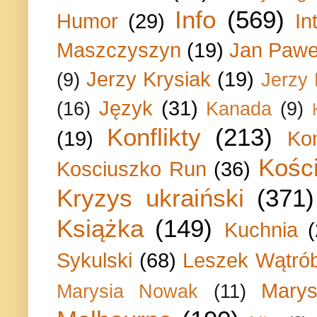
Info
(569)
Humor
(29)
In
Maszczyszyn
(19)
Jan Paweł
Jerzy Krysiak
(19)
(9)
Jerzy
Język
(31)
(16)
Kanada
(9)
Konflikty
(213)
(19)
Ko
Kości
Kosciuszko Run
(36)
Kryzys ukraiński
(371)
Książka
(149)
Kuchnia
Sykulski
(68)
Leszek Wątrób
Marys
Marysia Nowak
(11)