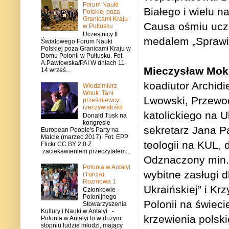
Forum Nauki
Białego i wielu 
Polskiej poza
Granicami Kraju
Causa ośmiu ucze
w Pułtusku
Uczestnicy II
medalem „Sprawie
Światowego Forum Nauki
Polskiej poza Granicami Kraju w
Domu Polonii w Pułtusku. Fot.
A.Pawłowska/PAI W dniach 11-
Mieczysław Mok
14 wrześ...
koadiutor Archidi
Włodzimierz
Wnuk: Tani
Lwowski, Przewod
prześmiewcy
rzeczywistości
katolickiego na U
Donald Tusk na
kongresie
sekretarz Jana Pa
European People's Party na
Malcie (marzec 2017). Fot. EPP
teologii na KUL,
Flickr CC BY 2.0 Z
zaciekawieniem przeczytałem...
Odznaczony min. 
Polonia w Antalyi
wybitne zasługi d
(Turcja).
Rozmowa 1
Ukraińskiej” i K
Członkowie
Polonijnego
Polonii na świeci
Stowarzyszenia
Kultury i Nauki w Antalyi -
krzewienia polskic
Polonia w Antalyi to w dużym
stopniu ludzie młodzi, mający