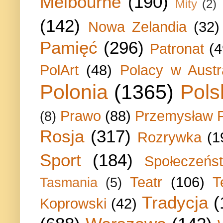
Melbourne
(190)
Mity
(2)
(142)
Nowa Zelandia
(32)
Pamięć
(296)
Patronat
(4
PolArt
(48)
Polacy w Austra
Polonia
(1365)
Pols
Prawo
(88)
Przemysław P
(8)
Rosja
(317)
Rozrywka
(1
Sport
(184)
Społeczeńs
Teatr
(106)
T
Tasmania
(5)
Tradycja
(
Koprowski
(42)