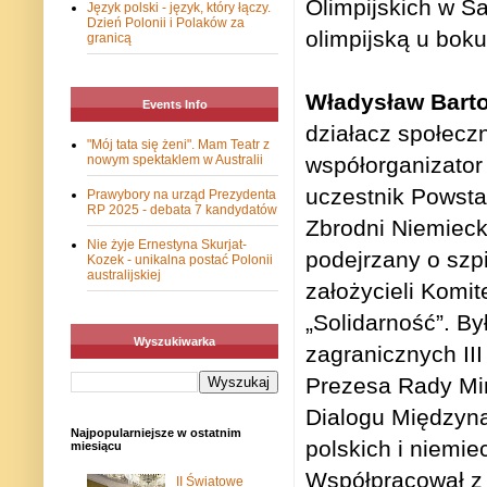
Olimpijskich w Sa
Język polski - język, który łączy.
Dzień Polonii i Polaków za
olimpijską u bok
granicą
Władysław Bart
Events Info
działacz społecz
"Mój tata się żeni". Mam Teatr z
nowym spektaklem w Australii
współorganizator
uczestnik Powsta
Prawybory na urząd Prezydenta
RP 2025 - debata 7 kandydatów
Zbrodni Niemieck
Nie żyje Ernestyna Skurjat-
podejrzany o sz
Kozek - unikalna postać Polonii
australijskiej
założycieli Komi
„Solidarność”. By
Wyszukiwarka
zagranicznych III
Prezesa Rady Min
Dialogu Międzyn
Najpopularniejsze w ostatnim
polskich i niemie
miesiącu
Współpracował z
II Światowe