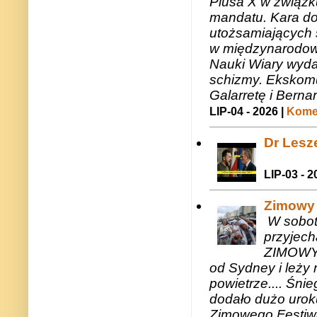
Piusa X w związk
mandatu. Kara do
utożsamiających 
w międzynarodow
Nauki Wiary wyda
schizmy. Ekskomu
Galarretę i Bernar
LIP-04 - 2026 |
Komen
Dr Lesze
LIP-03 - 2
Zimowy 
W sobotę
przyjech
ZIMOWY 
od Sydney i leży 
powietrze.... Śni
dodało dużo uroku
Zimowego Festiwal