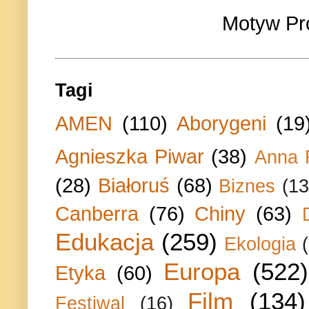
Motyw Pr
Tagi
AMEN
(110)
Aborygeni
(19
Agnieszka Piwar
(38)
Anna 
(28)
Białoruś
(68)
Biznes
(13
Canberra
(76)
Chiny
(63)
Edukacja
(259)
Ekologia
Europa
(522)
Etyka
(60)
Film
(134)
Festiwal
(16)