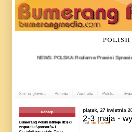
polish
NEWS: POLSKA: Rozłam w Prawie i Sprawiedliwości s
Strona główna
Polonia
Australia
Polska
Świa
piątek, 27 kwietnia 2
Donacje
2-3 maja - wy
Bumerang Polski istnieje dzięki
Tagi:
Info
,
Tradycja
wsparciu Sponsorów i
Czytelników portalu. Twoja