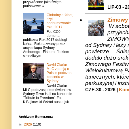
przywrócone jako święto
państwowe w ...
LIP-03 - 2
Globalny alfabet,
Zimowy 
czyli
podsumowanie
W sobotę
roku 2017
przyjech
Fot. CC0
domena
ZIMOWY 
publiczna Rok 2017 dobiegł
końca. Rok nazwany przez
od Sydney i leży 
arcybiskupa Sydney
powietrze.... Śni
Anthonego Fishera "rokiem
straszliwym...
dodało dużo uroku
Zimowego Festiwal
David Clarke
MLC z pasją o
Wielokulturową P
Polsce podczas
tanecznych, któr
koncertu w
Sydney
perkusyjnej i in
David Clarke
CZE-30 - 2026 |
Kome
MLC podczas przemówienia w
Sydney Town Hall na koncercie
"Tribute to Freedom". Fot.
K.Bajkowski Wśród australjsk...
Archiwum Bumeranga
►
2026
(110)