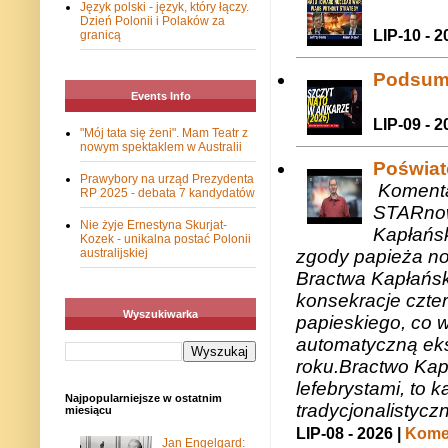
Język polski - język, który łączy.
Dzień Polonii i Polaków za
LIP-10 - 2
granicą
Podsum
Events Info
LIP-09 - 2
"Mój tata się żeni". Mam Teatr z
nowym spektaklem w Australii
Poświat
Prawybory na urząd Prezydenta
Komenta
RP 2025 - debata 7 kandydatów
STARnow
Nie żyje Ernestyna Skurjat-
Kapłańsk
Kozek - unikalna postać Polonii
zgody papieża n
australijskiej
Bractwa Kapłańsk
konsekracje czte
Wyszukiwarka
papieskiego, co w
automatyczną eks
roku.Bractwo Ka
lefebrystami, to
Najpopularniejsze w ostatnim
tradycjonalistycz
miesiącu
LIP-08 - 2026 |
Komen
Jan Engelgard: