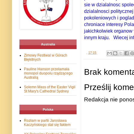
sie w dzialalnosc spo
dzialalnosci polityczne
pokoleniowych i pogla
chroniace interesy Pola
jakichkolwiek organow 
innym kraju. Wiecej in
Australia
.
17:15
Zimowy Festiwal w Górach
Błękitnych
Brak komenta
Pauline Hanson przełamała
monopol duopolu rządzącego
Australią
Prześlij kome
Solemn Mass of the Easter Vigil
St Mary's Cathedral Sydney
Redakcja nie ponos
Polska
Rozłam w partii Jarosława
Kaczyńskiego stał się faktem