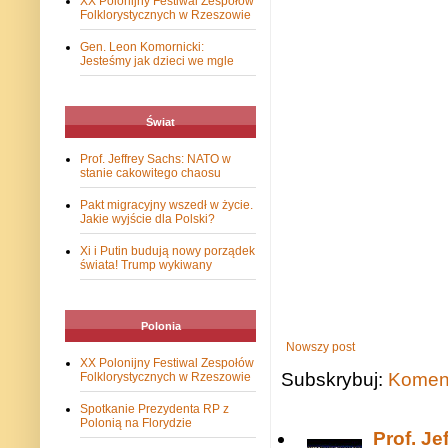
XX Polonijny Festiwal Zespołów
Folklorystycznych w Rzeszowie
Gen. Leon Komornicki:
Jesteśmy jak dzieci we mgle
Świat
Prof. Jeffrey Sachs: NATO w
stanie cakowitego chaosu
Pakt migracyjny wszedł w życie.
Jakie wyjście dla Polski?
Xi i Putin budują nowy porządek
świata! Trump wykiwany
Polonia
Nowszy post
XX Polonijny Festiwal Zespołów
Subskrybuj:
Koment
Folklorystycznych w Rzeszowie
Spotkanie Prezydenta RP z
Polonią na Florydzie
Prof. J