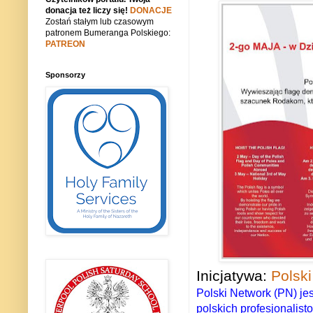
donacja też liczy się!
DONACJE
Zostań stałym lub czasowym
patronem Bumeranga Polskiego:
PATREON
Sponsorzy
Inicjatywa:
Polsk
Polski Network (PN) je
polskich profesjonalist