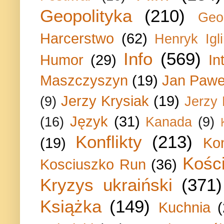
Geopolityka
(210)
Geo
Harcerstwo
(62)
Henryk Igli
Info
(569)
Humor
(29)
In
Maszczyszyn
(19)
Jan Paweł
Jerzy Krysiak
(19)
(9)
Jerzy
Język
(31)
(16)
Kanada
(9)
Konflikty
(213)
(19)
Ko
Kości
Kosciuszko Run
(36)
Kryzys ukraiński
(371)
Książka
(149)
Kuchnia