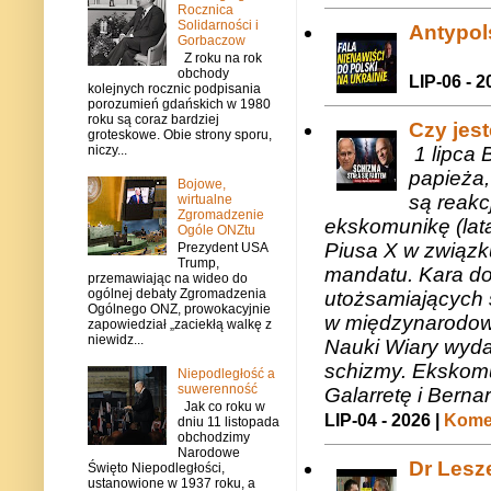
Rocznica
Solidarności i
Antypols
Gorbaczow
Z roku na rok
obchody
LIP-06 - 2
kolejnych rocznic podpisania
porozumień gdańskich w 1980
roku są coraz bardziej
Czy jes
groteskowe. Obie strony sporu,
1 lipca 
niczy...
papieża,
Bojowe,
są reakc
wirtualne
Zgromadzenie
ekskomunikę (lat
Ogóle ONZtu
Piusa X w związk
Prezydent USA
Trump,
mandatu. Kara do
przemawiając na wideo do
ogólnej debaty Zgromadzenia
utożsamiających 
Ogólnego ONZ, prowokacyjnie
w międzynarodow
zapowiedział „zaciekłą walkę z
niewidz...
Nauki Wiary wyda
schizmy. Ekskomu
Niepodległość a
suwerenność
Galarretę i Bernar
Jak co roku w
LIP-04 - 2026 |
Komen
dniu 11 listopada
obchodzimy
Narodowe
Dr Lesze
Święto Niepodległości,
ustanowione w 1937 roku, a