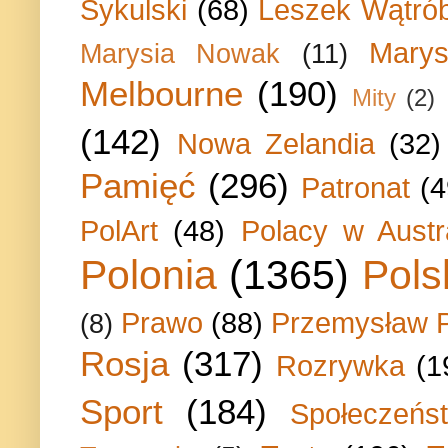
Sykulski
(68)
Leszek Wątrób
Marys
Marysia Nowak
(11)
Melbourne
(190)
Mity
(2)
(142)
Nowa Zelandia
(32)
Pamięć
(296)
Patronat
(4
PolArt
(48)
Polacy w Austra
Polonia
(1365)
Pols
Prawo
(88)
Przemysław P
(8)
Rosja
(317)
Rozrywka
(1
Sport
(184)
Społeczeńs