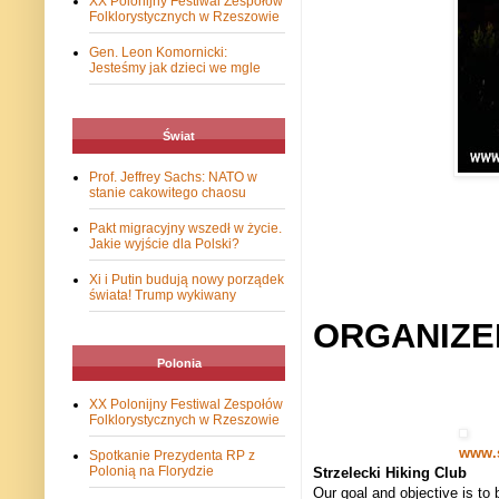
XX Polonijny Festiwal Zespołów
Folklorystycznych w Rzeszowie
Gen. Leon Komornicki:
Jesteśmy jak dzieci we mgle
Świat
Prof. Jeffrey Sachs: NATO w
stanie cakowitego chaosu
Pakt migracyjny wszedł w życie.
Jakie wyjście dla Polski?
Xi i Putin budują nowy porządek
świata! Trump wykiwany
ORGANIZE
Polonia
XX Polonijny Festiwal Zespołów
Folklorystycznych w Rzeszowie
www.s
Spotkanie Prezydenta RP z
Polonią na Florydzie
Strzelecki Hiking Club
Our goal and objective is to 