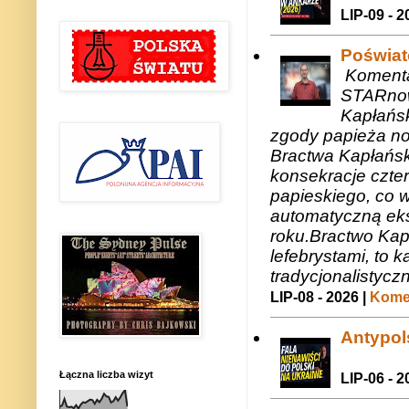
LIP-09 - 2
Poświat
Komenta
STARnow
Kapłańsk
zgody papieża n
Bractwa Kapłańsk
konsekracje czte
papieskiego, co w
automatyczną eks
roku.Bractwo Ka
lefebrystami, to
tradycjonalistycz
LIP-08 - 2026 |
Komen
Antypols
Łączna liczba wizyt
LIP-06 - 2