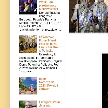
Wnuk: Tani
prześmiewcy
rzeczywistości
Donald Tusk na
kongresie
European People's Party na
Malcie (marzec 2017). Fot. EPP
Flickr CC BY 2.0 Z
zaciekawieniem przeczytałem...
II Światowe
Forum Nauki
Polskiej poza
Granicami Kraju
w Pułtusku
Uczestnicy II
Światowego Forum Nauki
Polskiej poza Granicami Kraju w
Domu Polonii w Pułtusku. Fot.
A.Pawłowska/PAI W dniach 11-
14 wrześ...
Boże
Narodzenie
2023: Pokoju i
zdrowia
Grzegorz Braun:
„Musimy