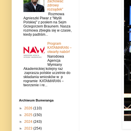
zachować
zdrowy
rozsądek”
Rozmowa
Agnieszki Piwar z "Myśli
Polskiej" z posłem na Sejm
Grzegorzem Braunem. Nasza
rozmowa zbiegła się w czasie,
kiedy padliśm...
Program
KATAMARAN –
otwarty nabór!
Narodowa
Agencja
Wymiany
Akademickiej kolejny raz
zaprasza polskie uczelnie do
składania wniosków w p
rogramie KATAMARAN –
tworzenie i re...
Archiwum Bumeranga
►
2026
(110)
►
2025
(150)
►
2024
(243)
►
2023
(254)