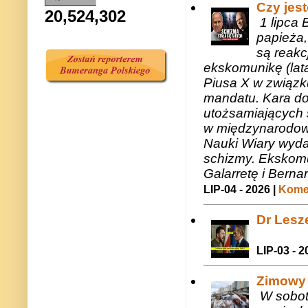
Czy jes
20,524,302
1 lipca 
papieża,
są reakc
ekskomunikę (lat
Piusa X w związk
mandatu. Kara do
utożsamiających 
w międzynarodow
Nauki Wiary wyda
schizmy. Ekskomu
Galarretę i Bernar
LIP-04 - 2026 |
Komen
Dr Lesze
LIP-03 - 2
Zimowy 
W sobotę