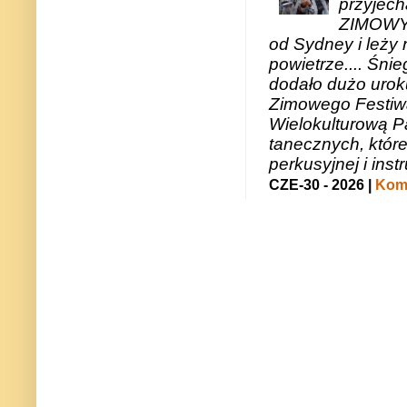
przyjech
ZIMOWY 
od Sydney i leży 
powietrze.... Śni
dodało dużo uroku
Zimowego Festiwal
Wielokulturową P
tanecznych, któr
perkusyjnej i in
CZE-30 - 2026 |
Kome