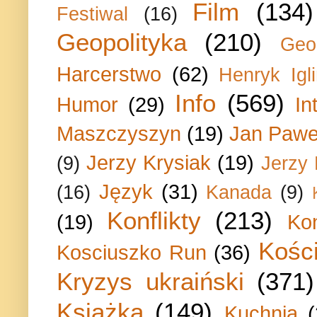
Film
(134)
Festiwal
(16)
Geopolityka
(210)
Geo
Harcerstwo
(62)
Henryk Igli
Info
(569)
Humor
(29)
In
Maszczyszyn
(19)
Jan Paweł
Jerzy Krysiak
(19)
(9)
Jerzy
Język
(31)
(16)
Kanada
(9)
Konflikty
(213)
(19)
Ko
Kości
Kosciuszko Run
(36)
Kryzys ukraiński
(371)
Książka
(149)
Kuchnia