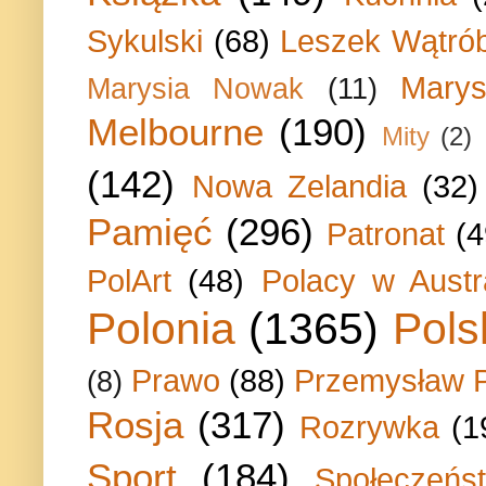
Sykulski
(68)
Leszek Wątrób
Marys
Marysia Nowak
(11)
Melbourne
(190)
Mity
(2)
(142)
Nowa Zelandia
(32)
Pamięć
(296)
Patronat
(4
PolArt
(48)
Polacy w Austra
Polonia
(1365)
Pols
Prawo
(88)
Przemysław P
(8)
Rosja
(317)
Rozrywka
(1
Sport
(184)
Społeczeńs