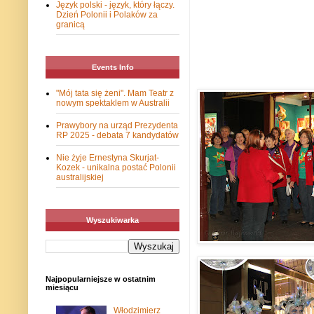
Język polski - język, który łączy.
Dzień Polonii i Polaków za
granicą
Events Info
"Mój tata się żeni". Mam Teatr z
nowym spektaklem w Australii
Prawybory na urząd Prezydenta
RP 2025 - debata 7 kandydatów
Nie żyje Ernestyna Skurjat-
Kozek - unikalna postać Polonii
australijskiej
Wyszukiwarka
Najpopularniejsze w ostatnim
miesiącu
Włodzimierz