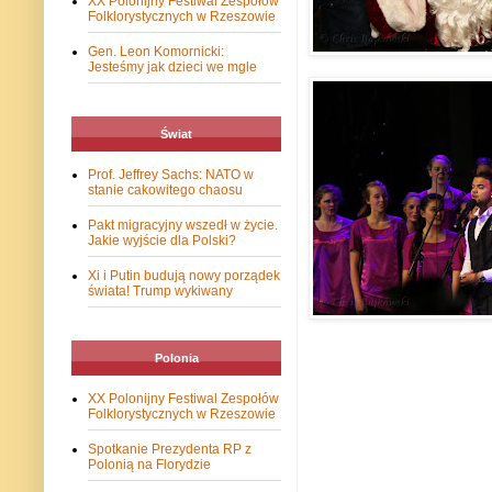
XX Polonijny Festiwal Zespołów
Folklorystycznych w Rzeszowie
Gen. Leon Komornicki:
Jesteśmy jak dzieci we mgle
Świat
Prof. Jeffrey Sachs: NATO w
stanie cakowitego chaosu
Pakt migracyjny wszedł w życie.
Jakie wyjście dla Polski?
Xi i Putin budują nowy porządek
świata! Trump wykiwany
Polonia
XX Polonijny Festiwal Zespołów
Folklorystycznych w Rzeszowie
Spotkanie Prezydenta RP z
Polonią na Florydzie