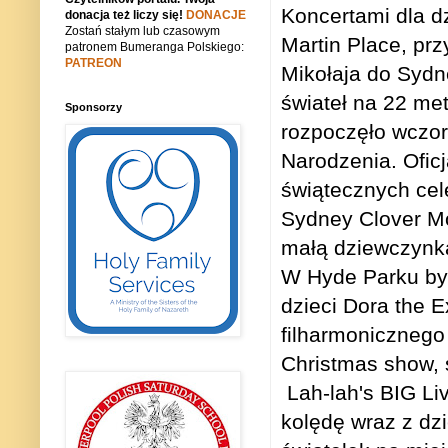
Koncertami dla dz
donacja też liczy się!
DONACJE
Zostań stałym lub czasowym
Martin Place, pr
patronem Bumeranga Polskiego:
PATREON
Mikołaja do Sydne
świateł na 22 me
Sponsorzy
rozpoczęło wczo
Narodzenia. Ofic
świątecznych cel
Sydney Clover Mo
małą dziewczynk
W Hyde Parku by
dzieci Dora the E
filharmonicznego
Christmas show, 
Lah-lah's BIG Liv
kolędę wraz z dz