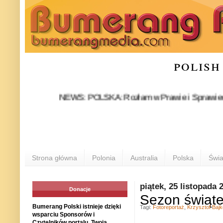
polish
NEWS: POLSKA: Rozłam w Prawie i Sprawiedliwości st
Strona główna
Polonia
Australia
Polska
Świa
piątek, 25 listopada 
Donacje
Sezon świąte
Bumerang Polski istnieje dzięki
Tagi:
Fotoreportaż
,
Krzysztof Baj
wsparciu Sponsorów i
Czytelników portalu. Twoja