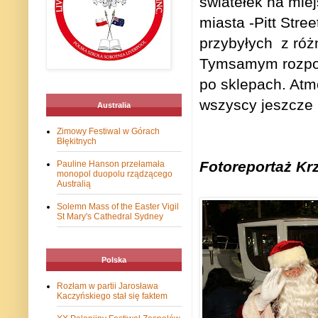
światełek na mie
miasta -Pitt Stre
przybyłych z różn
Tymsamym rozpocz
po sklepach. Atm
wszyscy jeszcze 
Australia
Zimowy Festiwal w Górach
Błękitnych
Fotoreportaż Kr
Pauline Hanson przełamała
monopol duopolu rządzącego
Australią
Solemn Mass of the Easter Vigil
St Mary's Cathedral Sydney
Polska
Rozłam w partii Jarosława
Kaczyńskiego stał się faktem