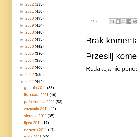
►
2022
(335)
►
2021
(428)
►
2020
(495)
.
23:58
►
2019
(424)
►
2018
(446)
Brak komenta
►
2017
(433)
►
2016
(442)
Prześlij kome
►
2015
(380)
►
2014
(359)
►
2013
(405)
Redakcja nie ponos
►
2012
(535)
▼
2011
(464)
grudnia 2011
(38)
listopada 2011
(46)
października 2011
(53)
września 2011
(41)
sierpnia 2011
(35)
lipca 2011
(17)
czerwca 2011
(17)
maja 2011
(40)