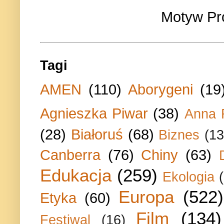
Motyw Pr
Tagi
AMEN
(110)
Aborygeni
(19
Agnieszka Piwar
(38)
Anna 
(28)
Białoruś
(68)
Biznes
(13
Canberra
(76)
Chiny
(63)
Edukacja
(259)
Ekologia
Europa
(522)
Etyka
(60)
Film
(134)
Festiwal
(16)