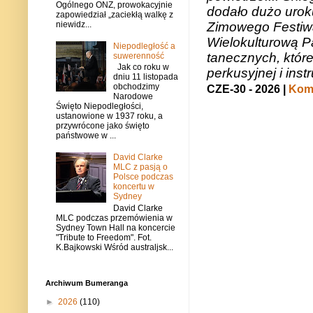
Ogólnego ONZ, prowokacyjnie
dodało dużo uroku
zapowiedział „zaciekłą walkę z
Zimowego Festiwal
niewidz...
Wielokulturową P
Niepodległość a
tanecznych, któr
suwerenność
Jak co roku w
perkusyjnej i in
dniu 11 listopada
obchodzimy
CZE-30 - 2026 |
Kome
Narodowe
Święto Niepodległości,
ustanowione w 1937 roku, a
przywrócone jako święto
państwowe w ...
David Clarke
MLC z pasją o
Polsce podczas
koncertu w
Sydney
David Clarke
MLC podczas przemówienia w
Sydney Town Hall na koncercie
"Tribute to Freedom". Fot.
K.Bajkowski Wśród australjsk...
Archiwum Bumeranga
►
2026
(110)