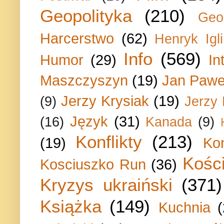
Geopolityka
(210)
Geo
Harcerstwo
(62)
Henryk Igli
Info
(569)
Humor
(29)
In
Maszczyszyn
(19)
Jan Paweł
Jerzy Krysiak
(19)
(9)
Jerzy
Język
(31)
(16)
Kanada
(9)
Konflikty
(213)
(19)
Ko
Kości
Kosciuszko Run
(36)
Kryzys ukraiński
(371)
Książka
(149)
Kuchnia