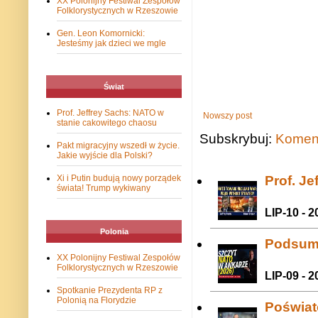
XX Polonijny Festiwal Zespołów
Folklorystycznych w Rzeszowie
Gen. Leon Komornicki:
Jesteśmy jak dzieci we mgle
Świat
Prof. Jeffrey Sachs: NATO w
Nowszy post
stanie cakowitego chaosu
Subskrybuj:
Koment
Pakt migracyjny wszedł w życie.
Jakie wyjście dla Polski?
Prof. J
Xi i Putin budują nowy porządek
świata! Trump wykiwany
LIP-10 - 2
Polonia
Podsum
XX Polonijny Festiwal Zespołów
Folklorystycznych w Rzeszowie
LIP-09 - 2
Spotkanie Prezydenta RP z
Polonią na Florydzie
Poświat