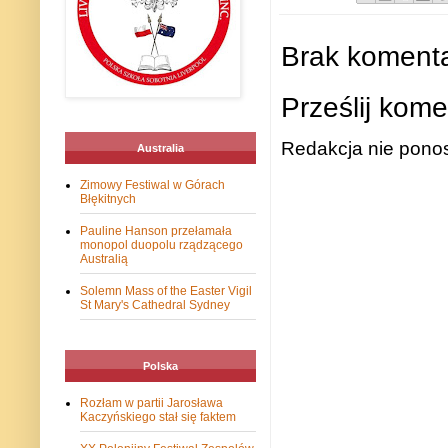
Brak komenta
Prześlij kome
Redakcja nie ponos
Australia
Zimowy Festiwal w Górach
Błękitnych
Pauline Hanson przełamała
monopol duopolu rządzącego
Australią
Solemn Mass of the Easter Vigil
St Mary's Cathedral Sydney
Polska
Rozłam w partii Jarosława
Kaczyńskiego stał się faktem