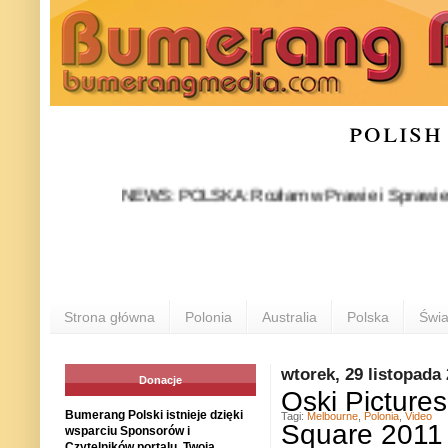
polish
NEWS: POLSKA: Rozłam w Prawie i Sprawiedliwości s
Strona główna
Polonia
Australia
Polska
Świa
wtorek, 29 listopada
Donacje
Oski Pictures
Bumerang Polski istnieje dzięki
Tagi:
Melbourne
,
Polonia
,
Video
Square 2011
wsparciu Sponsorów i
Czytelników portalu. Twoja