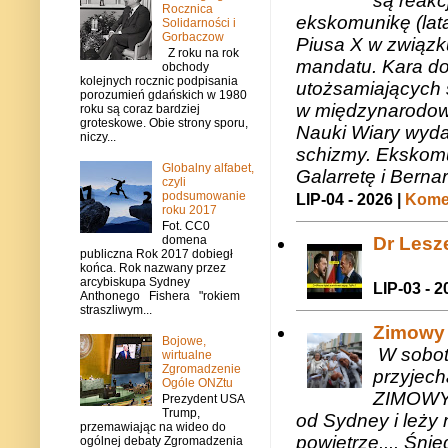
są reakc
Rocznica
ekskomunikę (lat
Solidarności i
Gorbaczow
Piusa X w związk
Z roku na rok
mandatu. Kara do
obchody
kolejnych rocznic podpisania
utożsamiających 
porozumień gdańskich w 1980
w międzynarodow
roku są coraz bardziej
groteskowe. Obie strony sporu,
Nauki Wiary wyda
niczy...
schizmy. Ekskomu
Globalny alfabet,
Galarretę i Bernar
czyli
podsumowanie
LIP-04 - 2026 |
Komen
roku 2017
Fot. CC0
Dr Lesze
domena
publiczna Rok 2017 dobiegł
końca. Rok nazwany przez
arcybiskupa Sydney
LIP-03 - 2
Anthonego Fishera "rokiem
straszliwym...
Zimowy 
Bojowe,
W sobotę
wirtualne
Zgromadzenie
przyjech
Ogóle ONZtu
ZIMOWY 
Prezydent USA
Trump,
od Sydney i leży 
przemawiając na wideo do
powietrze.... Śni
ogólnej debaty Zgromadzenia