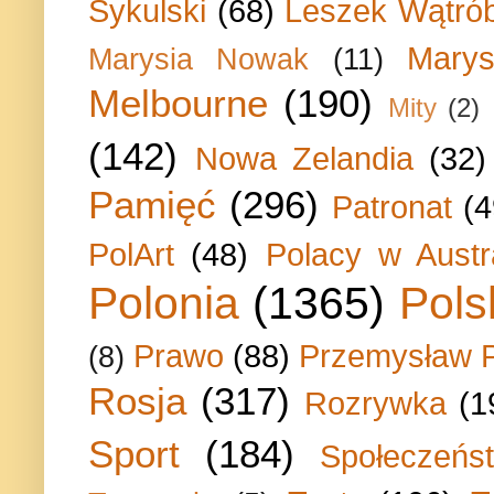
Sykulski
(68)
Leszek Wątrób
Marys
Marysia Nowak
(11)
Melbourne
(190)
Mity
(2)
(142)
Nowa Zelandia
(32)
Pamięć
(296)
Patronat
(4
PolArt
(48)
Polacy w Austra
Polonia
(1365)
Pols
Prawo
(88)
Przemysław P
(8)
Rosja
(317)
Rozrywka
(1
Sport
(184)
Społeczeńs