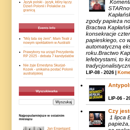
Komenta
Język polski - język, który łączy.
Dzień Polonii i Polaków za
STARnow
granicą
Kapłańsk
zgody papieża n
Bractwa Kapłańsk
Events Info
konsekracje czte
"Mój tata się żeni". Mam Teatr z
papieskiego, co w
nowym spektaklem w Australii
automatyczną eks
roku.Bractwo Ka
Prawybory na urząd Prezydenta
RP 2025 - debata 7 kandydatów
lefebrystami, to
tradycjonalistycz
Nie żyje Ernestyna Skurjat-
Kozek - unikalna postać Polonii
LIP-08 - 2026 |
Komen
australijskiej
Antypols
Wyszukiwarka
LIP-06 - 2
Czy jes
Najpopularniejsze w ostatnim
1 lipca 
miesiącu
papieża,
Jan Engelgard: