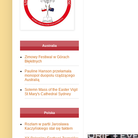
Australia
Zimowy Festiwal w Górach
Błękitnych
Pauline Hanson przełamała
monopol duopolu rządzącego
Australią
Solemn Mass of the Easter Vigil
St Mary's Cathedral Sydney
Polska
Rozłam w partii Jarosława
Kaczyńskiego stał się faktem