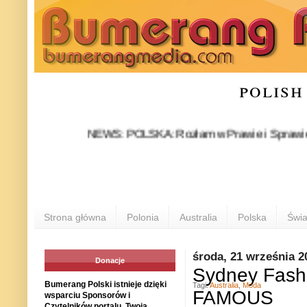
polish
NEWS: POLSKA: Rozłam w Prawie i Sprawiedliwości 
Strona główna
Polonia
Australia
Polska
Świa
środa, 21 września 2
Donacje
Sydney Fashi
Bumerang Polski istnieje dzięki
Tagi:
Australia
,
Moda
FAMOUS
wsparciu Sponsorów i
Czytelników portalu. Twoja