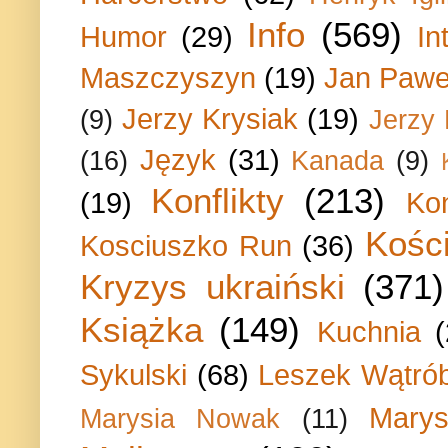
Info
(569)
Humor
(29)
In
Maszczyszyn
(19)
Jan Paweł
Jerzy Krysiak
(19)
(9)
Jerzy
Język
(31)
(16)
Kanada
(9)
Konflikty
(213)
(19)
Ko
Kości
Kosciuszko Run
(36)
Kryzys ukraiński
(371)
Książka
(149)
Kuchnia
Sykulski
(68)
Leszek Wątrób
Marys
Marysia Nowak
(11)