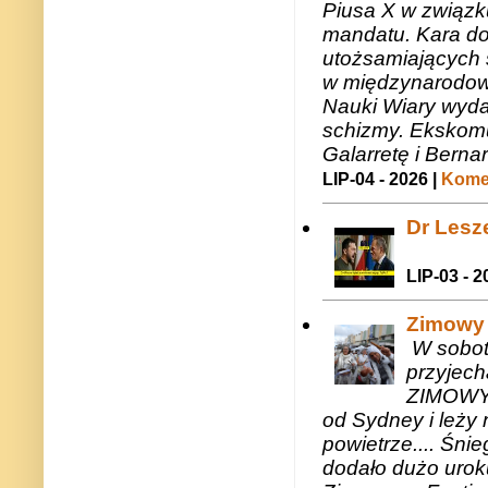
Piusa X w związk
mandatu. Kara do
utożsamiających 
w międzynarodow
Nauki Wiary wyda
schizmy. Ekskomu
Galarretę i Bernar
LIP-04 - 2026 |
Komen
Dr Lesze
LIP-03 - 2
Zimowy 
W sobotę
przyjech
ZIMOWY 
od Sydney i leży 
powietrze.... Śni
dodało dużo uroku