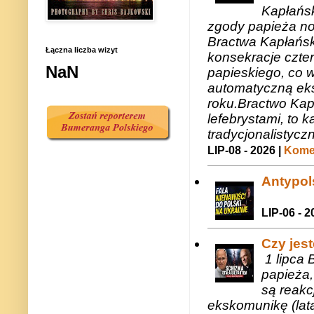
Kapłańsk
zgody papieża n
Bractwa Kapłańsk
Łączna liczba wizyt
konsekracje czte
NaN
papieskiego, co w
automatyczną eks
roku.Bractwo Ka
lefebrystami, to
tradycjonalistycz
LIP-08 - 2026 |
Komen
Antypols
LIP-06 - 2
Czy jes
1 lipca 
papieża,
są reakc
ekskomunikę (lat