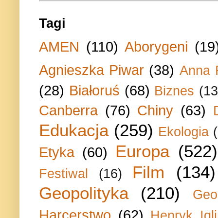
Tagi
AMEN
(110)
Aborygeni
(19
Agnieszka Piwar
(38)
Anna 
(28)
Białoruś
(68)
Biznes
(13
Canberra
(76)
Chiny
(63)
Edukacja
(259)
Ekologia
Europa
(522)
Etyka
(60)
Film
(134)
Festiwal
(16)
Geopolityka
(210)
Geo
Harcerstwo
(62)
Henryk Igli