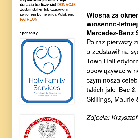
donacja też liczy się!
DONACJE
Zostań stałym lub czasowym
Wiosna za oknem
patronem Bumeranga Polskiego:
PATREON
wiosenno-letnie
Mercedez-Benz S
Sponsorzy
Po raz pierwszy
z
przedstawił na s
Town Hall edytor
obowiązywać w n
czym nosza celeb
takich jak:
Bec & 
Skillings, Maurie
Zdjęcia: Krzyszto