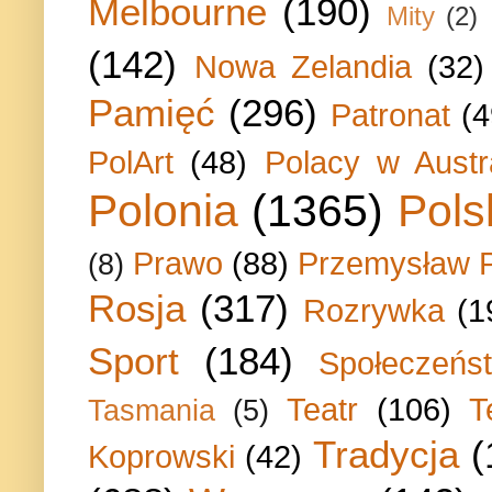
Melbourne
(190)
Mity
(2)
(142)
Nowa Zelandia
(32)
Pamięć
(296)
Patronat
(4
PolArt
(48)
Polacy w Austra
Polonia
(1365)
Pols
Prawo
(88)
Przemysław P
(8)
Rosja
(317)
Rozrywka
(1
Sport
(184)
Społeczeńs
Teatr
(106)
T
Tasmania
(5)
Tradycja
(
Koprowski
(42)