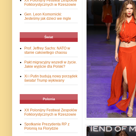
XX Polonijny Festiwal Zespołów
Folklorystycznych w Rzeszowie
Gen. Leon Komornicki:
Jesteśmy jak dzieci we mgle
Świat
Prof. Jeffrey Sachs: NATO w
stanie cakowitego chaosu
Pakt migracyjny wszedł w życie.
Jakie wyjście dla Polski?
Xi i Putin budują nowy porządek
świata! Trump wykiwany
Polonia
XX Polonijny Festiwal Zespołów
Folklorystycznych w Rzeszowie
Spotkanie Prezydenta RP z
Polonią na Florydzie