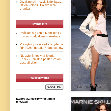
Język polski - język, który łączy.
Dzień Polonii i Polaków za
granicą
Events Info
"Mój tata się żeni". Mam Teatr z
nowym spektaklem w Australii
Prawybory na urząd Prezydenta
RP 2025 - debata 7 kandydatów
Nie żyje Ernestyna Skurjat-
Kozek - unikalna postać Polonii
australijskiej
Wyszukiwarka
Najpopularniejsze w ostatnim
miesiącu