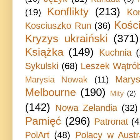
Konflikty
(213)
(19)
Ko
Kości
Kosciuszko Run
(36)
Kryzys ukraiński
(371)
Książka
(149)
Kuchnia
Sykulski
(68)
Leszek Wątrób
Marys
Marysia Nowak
(11)
Melbourne
(190)
Mity
(2)
(142)
Nowa Zelandia
(32)
Pamięć
(296)
Patronat
(4
PolArt
(48)
Polacy w Austra