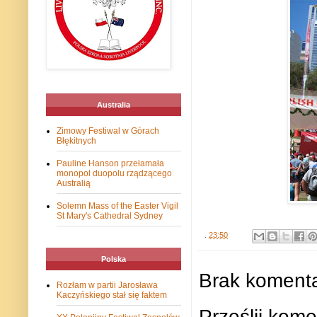
Australia
Zimowy Festiwal w Górach
Błękitnych
Pauline Hanson przełamała
monopol duopolu rządzącego
Australią
Solemn Mass of the Easter Vigil
St Mary's Cathedral Sydney
.
23:50
Polska
Brak komenta
Rozłam w partii Jarosława
Kaczyńskiego stał się faktem
Prześlij kome