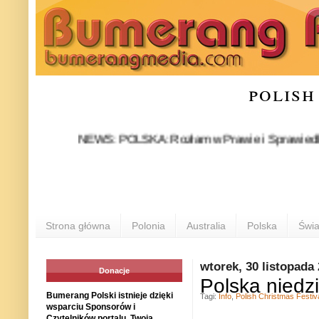
polish
NEWS: POLSKA: Rozłam w Prawie i Sprawiedliwości sta
Strona główna
Polonia
Australia
Polska
Świa
wtorek, 30 listopada
Donacje
Polska niedzi
Bumerang Polski istnieje dzięki
Tagi:
Info
,
Polish Christmas Festiv
wsparciu Sponsorów i
Czytelników portalu. Twoja