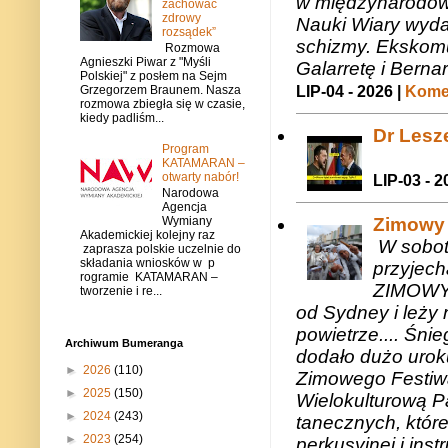
w międzynarodow
zachować
zdrowy
Nauki Wiary wyda
rozsądek”
schizmy. Ekskomu
Rozmowa
Agnieszki Piwar z "Myśli
Galarretę i Bernar
Polskiej" z posłem na Sejm
LIP-04 - 2026 |
Komen
Grzegorzem Braunem. Nasza
rozmowa zbiegła się w czasie,
kiedy padliśm...
Dr Lesze
Program
KATAMARAN –
otwarty nabór!
LIP-03 - 2
Narodowa
Agencja
Zimowy 
Wymiany
Akademickiej kolejny raz
W sobotę
zaprasza polskie uczelnie do
składania wniosków w p
przyjech
rogramie KATAMARAN –
ZIMOWY 
tworzenie i re...
od Sydney i leży 
powietrze.... Śni
Archiwum Bumeranga
dodało dużo uroku
►
2026
(110)
Zimowego Festiwal
►
2025
(150)
Wielokulturową P
►
2024
(243)
tanecznych, któr
►
2023
(254)
perkusyjnej i in