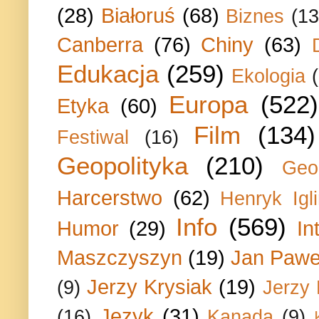
(28)
Białoruś
(68)
Biznes
(13
Canberra
(76)
Chiny
(63)
Edukacja
(259)
Ekologia
Europa
(522)
Etyka
(60)
Film
(134)
Festiwal
(16)
Geopolityka
(210)
Geo
Harcerstwo
(62)
Henryk Igli
Info
(569)
Humor
(29)
In
Maszczyszyn
(19)
Jan Paweł
Jerzy Krysiak
(19)
(9)
Jerzy
Język
(31)
(16)
Kanada
(9)