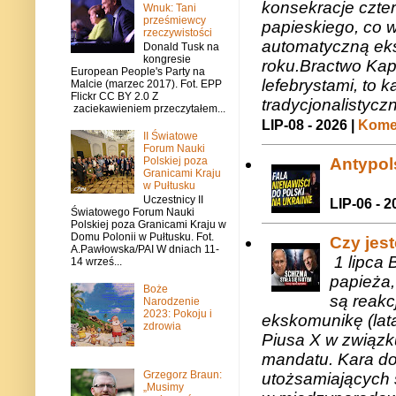
konsekracje czte
Wnuk: Tani
prześmiewcy
papieskiego, co w
rzeczywistości
automatyczną eks
Donald Tusk na
kongresie
roku.Bractwo Ka
European People's Party na
lefebrystami, to
Malcie (marzec 2017). Fot. EPP
Flickr CC BY 2.0 Z
tradycjonalistycz
zaciekawieniem przeczytałem...
LIP-08 - 2026 |
Komen
II Światowe
Forum Nauki
Polskiej poza
Antypols
Granicami Kraju
w Pułtusku
Uczestnicy II
LIP-06 - 2
Światowego Forum Nauki
Polskiej poza Granicami Kraju w
Domu Polonii w Pułtusku. Fot.
Czy jes
A.Pawłowska/PAI W dniach 11-
1 lipca 
14 wrześ...
papieża,
Boże
są reakc
Narodzenie
2023: Pokoju i
ekskomunikę (lat
zdrowia
Piusa X w związk
mandatu. Kara do
Grzegorz Braun:
utożsamiających 
„Musimy