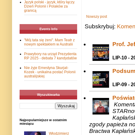
Język polski - język, który łączy.
Dzień Polonii i Polaków za
granicą
Nowszy post
Subskrybuj:
Koment
Events Info
"Mój tata się żeni". Mam Teatr z
Prof. J
nowym spektaklem w Australii
Prawybory na urząd Prezydenta
LIP-10 - 2
RP 2025 - debata 7 kandydatów
Nie żyje Ernestyna Skurjat-
Podsum
Kozek - unikalna postać Polonii
australijskiej
LIP-09 - 2
Wyszukiwarka
Poświat
Komenta
STARnow
Kapłańsk
Najpopularniejsze w ostatnim
zgody papieża n
miesiącu
Bractwa Kapłańsk
Włodzimierz