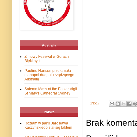
Australia
Zimowy Festiwal w Górach
Błękitnych
Pauline Hanson przełamała
monopol duopolu rządzącego
Australią
Solemn Mass of the Easter Vigil
St Mary's Cathedral Sydney
.
19:25
Polska
Brak komenta
Rozłam w partii Jarosława
Kaczyńskiego stał się faktem