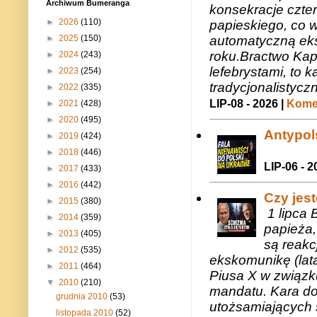
Archiwum Bumeranga
konsekracje czte
►
2026
(110)
papieskiego, co w
automatyczną eks
►
2025
(150)
roku.Bractwo Ka
►
2024
(243)
lefebrystami, to
►
2023
(254)
tradycjonalistycz
►
2022
(335)
LIP-08 - 2026 |
Komen
►
2021
(428)
►
2020
(495)
Antypols
►
2019
(424)
►
2018
(446)
LIP-06 - 2
►
2017
(433)
►
2016
(442)
Czy jes
►
2015
(380)
1 lipca 
►
2014
(359)
papieża,
►
2013
(405)
są reakc
►
2012
(535)
ekskomunikę (lat
►
2011
(464)
Piusa X w związk
▼
2010
(210)
mandatu. Kara do
grudnia 2010
(53)
utożsamiających 
listopada 2010
(52)