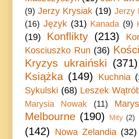
Jerzy Krysiak
(19)
(9)
Jerzy
Język
(31)
(16)
Kanada
(9)
Konflikty
(213)
(19)
Ko
Kości
Kosciuszko Run
(36)
Kryzys ukraiński
(371)
Książka
(149)
Kuchnia
Sykulski
(68)
Leszek Wątrób
Marys
Marysia Nowak
(11)
Melbourne
(190)
Mity
(2)
(142)
Nowa Zelandia
(32)