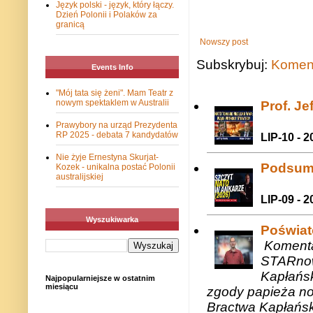
Język polski - język, który łączy.
Dzień Polonii i Polaków za
granicą
Nowszy post
Subskrybuj:
Koment
Events Info
"Mój tata się żeni". Mam Teatr z
nowym spektaklem w Australii
Prof. J
Prawybory na urząd Prezydenta
RP 2025 - debata 7 kandydatów
LIP-10 - 2
Nie żyje Ernestyna Skurjat-
Podsum
Kozek - unikalna postać Polonii
australijskiej
LIP-09 - 2
Wyszukiwarka
Poświat
Komenta
STARnow
Kapłańsk
Najpopularniejsze w ostatnim
miesiącu
zgody papieża n
Bractwa Kapłańsk