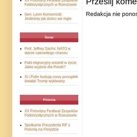
Prześlij kome
XX Polonijny Festiwal Zespołów
Folklorystycznych w Rzeszowie
Redakcja nie ponos
Gen. Leon Komornicki:
Jesteśmy jak dzieci we mgle
Świat
Prof. Jeffrey Sachs: NATO w
stanie cakowitego chaosu
Pakt migracyjny wszedł w życie.
Jakie wyjście dla Polski?
Xi i Putin budują nowy porządek
świata! Trump wykiwany
Polonia
XX Polonijny Festiwal Zespołów
Folklorystycznych w Rzeszowie
Spotkanie Prezydenta RP z
Polonią na Florydzie