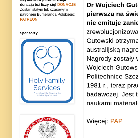
Dr Wojciech Gut
donacja też liczy się!
DONACJE
Zostań stałym lub czasowym
pierwszą na świe
patronem Bumeranga Polskiego:
PATREON
nie emituje zan
zrewolucjonizow
Sponsorzy
Gutowski otrzymał
australijską nagro
Nagrody zostały w
Wojciech Gutowsk
Politechnice Szcz
1981 r., teraz pr
badawczej. Jest 
naukami materia
Więcej:
PAP