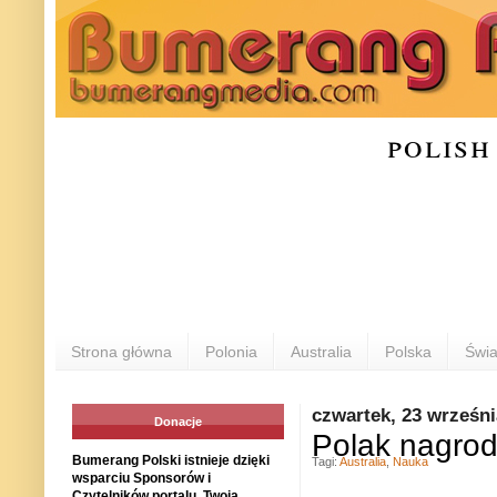
polish
Strona główna
Polonia
Australia
Polska
Świa
czwartek, 23 wrześni
Donacje
Polak nagrod
Bumerang Polski istnieje dzięki
Tagi:
Australia
,
Nauka
wsparciu Sponsorów i
Czytelników portalu. Twoja