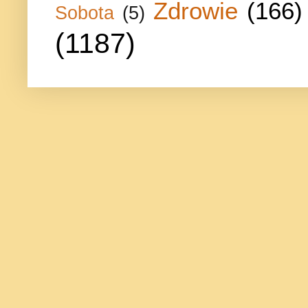
Zdrowie
(166)
Sobota
(5)
(1187)