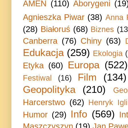
AMEN
(110)
Aborygeni
(19
Agnieszka Piwar
(38)
Anna 
(28)
Białoruś
(68)
Biznes
(13
Canberra
(76)
Chiny
(63)
Edukacja
(259)
Ekologia
Europa
(522)
Etyka
(60)
Film
(134)
Festiwal
(16)
Geopolityka
(210)
Geo
Harcerstwo
(62)
Henryk Igli
Info
(569)
Humor
(29)
In
Maszczyszyn
(19)
Jan Paweł