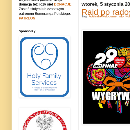
wtorek, 5 stycznia 2
donacja też liczy się!
DONACJE
Zostań stałym lub czasowym
Rajd po rad
patronem Bumeranga Polskiego:
Tagi:
Australia Melbourne
,
Info
,
Pol
PATREON
Sponsorzy