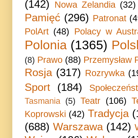
(142)
Nowa Zelandia
(32)
Pamięć
(296)
Patronat
(4
PolArt
(48)
Polacy w Austra
Polonia
(1365)
Pols
Prawo
(88)
Przemysław P
(8)
Rosja
(317)
Rozrywka
(1
Sport
(184)
Społeczeńs
Teatr
(106)
T
Tasmania
(5)
Tradycja
(
Koprowski
(42)
(688)
Warszawa
(142)