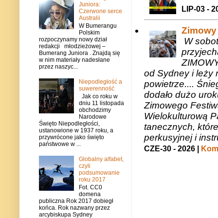
Juniora:
LIP-03 - 2
Czerwone serce
Australii
W Bumerangu
Zimowy 
Polskim
rozpoczynamy nowy dział
W sobotę
redakcji młodzieżowej –
przyjech
Bumerang Juniora . Znajdą się
w nim materiały nadesłane
ZIMOWY 
przez naszyc...
od Sydney i leży 
Niepodległość a
powietrze.... Śni
suwerenność
dodało dużo uroku
Jak co roku w
dniu 11 listopada
Zimowego Festiwal
obchodzimy
Wielokulturową P
Narodowe
Święto Niepodległości,
tanecznych, któr
ustanowione w 1937 roku, a
perkusyjnej i in
przywrócone jako święto
państwowe w ...
CZE-30 - 2026 |
Kome
Globalny alfabet,
czyli
podsumowanie
roku 2017
Fot. CC0
domena
publiczna Rok 2017 dobiegł
końca. Rok nazwany przez
arcybiskupa Sydney