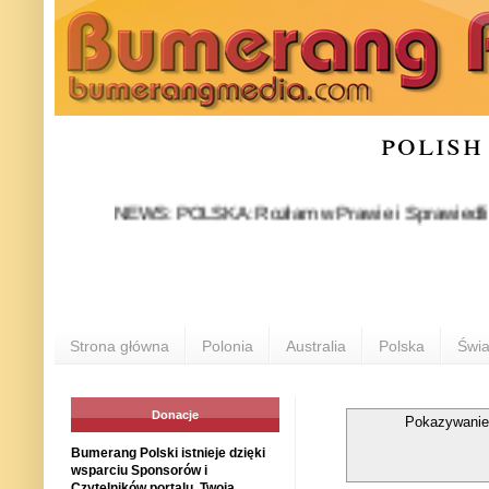
polish
NEWS: POLSKA: Rozłam w Prawie i Sprawiedliwości sta
Strona główna
Polonia
Australia
Polska
Świa
Donacje
Pokazywanie
Bumerang Polski istnieje dzięki
wsparciu Sponsorów i
Czytelników portalu. Twoja