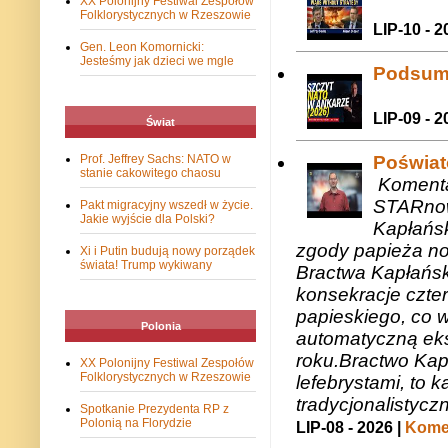
XX Polonijny Festiwal Zespołów
Folklorystycznych w Rzeszowie
LIP-10 - 2
Gen. Leon Komornicki:
Jesteśmy jak dzieci we mgle
Podsum
LIP-09 - 2
Świat
Prof. Jeffrey Sachs: NATO w
Poświat
stanie cakowitego chaosu
Komenta
STARnow
Pakt migracyjny wszedł w życie.
Jakie wyjście dla Polski?
Kapłańsk
zgody papieża n
Xi i Putin budują nowy porządek
świata! Trump wykiwany
Bractwa Kapłańsk
konsekracje czte
papieskiego, co w
Polonia
automatyczną eks
roku.Bractwo Ka
XX Polonijny Festiwal Zespołów
Folklorystycznych w Rzeszowie
lefebrystami, to
tradycjonalistycz
Spotkanie Prezydenta RP z
Polonią na Florydzie
LIP-08 - 2026 |
Komen