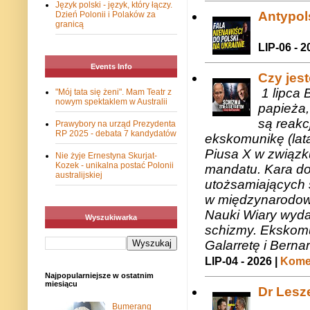
Język polski - język, który łączy.
Antypols
Dzień Polonii i Polaków za
granicą
LIP-06 - 2
Events Info
Czy jes
1 lipca 
"Mój tata się żeni". Mam Teatr z
nowym spektaklem w Australii
papieża,
są reakc
Prawybory na urząd Prezydenta
RP 2025 - debata 7 kandydatów
ekskomunikę (lat
Piusa X w związk
Nie żyje Ernestyna Skurjat-
Kozek - unikalna postać Polonii
mandatu. Kara do
australijskiej
utożsamiających 
w międzynarodow
Nauki Wiary wyda
Wyszukiwarka
schizmy. Ekskomu
Galarretę i Bernar
LIP-04 - 2026 |
Komen
Najpopularniejsze w ostatnim
miesiącu
Dr Lesze
Bumerang