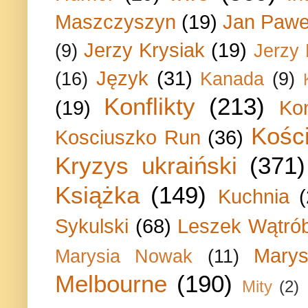
Maszczyszyn
(19)
Jan Paweł
Jerzy Krysiak
(19)
(9)
Jerzy
Język
(31)
(16)
Kanada
(9)
Konflikty
(213)
(19)
Ko
Kości
Kosciuszko Run
(36)
Kryzys ukraiński
(371)
Książka
(149)
Kuchnia
Sykulski
(68)
Leszek Wątrób
Marys
Marysia Nowak
(11)
Melbourne
(190)
Mity
(2)