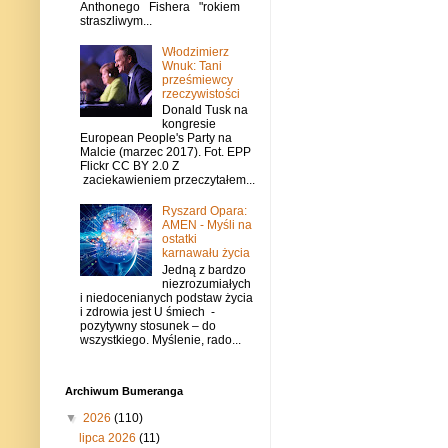
Anthonego Fishera "rokiem
straszliwym...
Włodzimierz
Wnuk: Tani
prześmiewcy
rzeczywistości
Donald Tusk na
kongresie
European People's Party na
Malcie (marzec 2017). Fot. EPP
Flickr CC BY 2.0 Z
zaciekawieniem przeczytałem...
Ryszard Opara:
AMEN - Myśli na
ostatki
karnawału życia
Jedną z bardzo
niezrozumiałych
i niedocenianych podstaw życia
i zdrowia jest U śmiech -
pozytywny stosunek – do
wszystkiego. Myślenie, rado...
Archiwum Bumeranga
▼
2026
(110)
lipca 2026
(11)