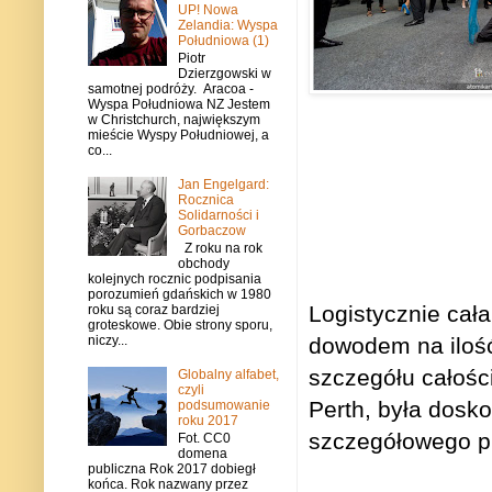
UP! Nowa
Zelandia: Wyspa
Południowa (1)
Piotr
Dzierzgowski w
samotnej podróży. Aracoa -
Wyspa Południowa NZ Jestem
w Christchurch, największym
mieście Wyspy Południowej, a
co...
Jan Engelgard:
Rocznica
Solidarności i
Gorbaczow
Z roku na rok
obchody
kolejnych rocznic podpisania
porozumień gdańskich w 1980
Logistycznie cała
roku są coraz bardziej
groteskowe. Obie strony sporu,
dowodem na ilość
niczy...
szczegółu całośc
Globalny alfabet,
czyli
Perth, była dosk
podsumowanie
roku 2017
szczeg
ół
owego pl
Fot. CC0
domena
publiczna Rok 2017 dobiegł
końca. Rok nazwany przez