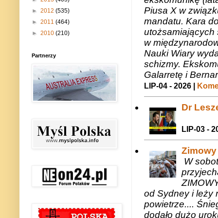
Piusa X w związk
►
2012
(535)
mandatu. Kara do
►
2011
(464)
utożsamiających 
►
2010
(210)
w międzynarodow
Nauki Wiary wyda
Partnerzy
schizmy. Ekskomu
Galarretę i Bernar
LIP-04 - 2026 |
Komen
Dr Lesze
LIP-03 - 2
Zimowy 
W sobotę
przyjech
ZIMOWY 
od Sydney i leży 
powietrze.... Śni
dodało dużo uroku