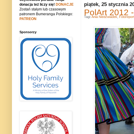
piątek, 25 stycznia 2
donacja też liczy się!
DONACJE
Zostań stałym lub czasowym
PolArt 2012 -
patronem Bumeranga Polskiego:
Tagi:
Ania Niedźwiadek
,
Fotorepor
PATREON
Sponsorzy