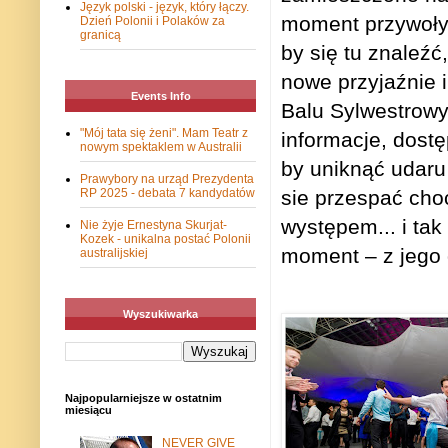
Język polski - język, który łączy.
moment przywoływ
Dzień Polonii i Polaków za
granicą
by się tu znaleźć
nowe przyjaźnie i
Events Info
Balu Sylwestrowy
"Mój tata się żeni". Mam Teatr z
informacje, dostę
nowym spektaklem w Australii
by uniknąć udaru 
Prawybory na urząd Prezydenta
RP 2025 - debata 7 kandydatów
sie przespać choć
występem... i tak
Nie żyje Ernestyna Skurjat-
Kozek - unikalna postać Polonii
moment – z jego
australijskiej
Wyszukiwarka
Najpopularniejsze w ostatnim
miesiącu
NEVER GIVE