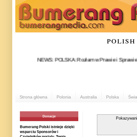
polish
NEWS: POLSKA: Rozłam w Prawie i Sprawiedliwości st
Strona główna
Polonia
Australia
Polska
Świa
Donacje
Pokazywani
Bumerang Polski istnieje dzięki
wsparciu Sponsorów i
Czytelników portalu. Twoja