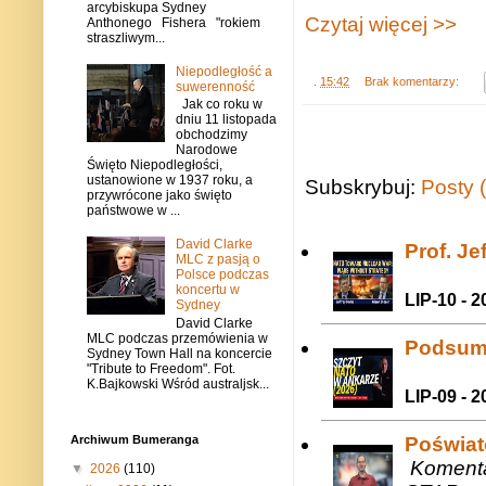
arcybiskupa Sydney
Czytaj więcej >>
Anthonego Fishera "rokiem
straszliwym...
Niepodległość a
.
15:42
Brak komentarzy:
suwerenność
Jak co roku w
dniu 11 listopada
obchodzimy
Narodowe
Święto Niepodległości,
ustanowione w 1937 roku, a
Subskrybuj:
Posty 
przywrócone jako święto
państwowe w ...
David Clarke
Prof. J
MLC z pasją o
Polsce podczas
koncertu w
LIP-10 - 2
Sydney
David Clarke
MLC podczas przemówienia w
Podsum
Sydney Town Hall na koncercie
"Tribute to Freedom". Fot.
K.Bajkowski Wśród australjsk...
LIP-09 - 2
Archiwum Bumeranga
Poświat
Komenta
▼
2026
(110)