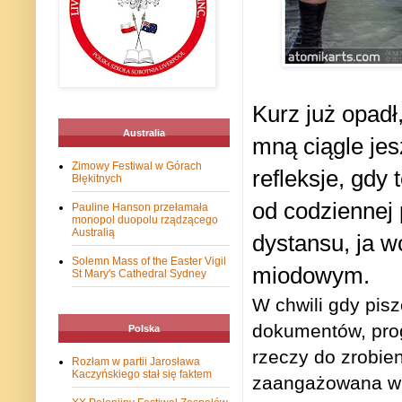
Kurz już opadł
Australia
mną ciągle jes
Zimowy Festiwal w Górach
refleksje, gdy
Błękitnych
od codziennej 
Pauline Hanson przełamała
monopol duopolu rządzącego
Australią
dystansu, ja w
Solemn Mass of the Easter Vigil
miodowym.
St Mary's Cathedral Sydney
W chwili gdy pisz
dokumentów, prog
Polska
rzeczy do zrobie
Rozłam w partii Jarosława
Kaczyńskiego stał się faktem
zaangażowana w 