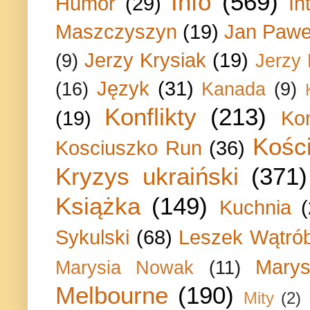
Info
(569)
Humor
(29)
In
Maszczyszyn
(19)
Jan Paweł
Jerzy Krysiak
(19)
(9)
Jerzy
Język
(31)
(16)
Kanada
(9)
Konflikty
(213)
(19)
Ko
Kości
Kosciuszko Run
(36)
Kryzys ukraiński
(371)
Książka
(149)
Kuchnia
Sykulski
(68)
Leszek Wątrób
Marys
Marysia Nowak
(11)
Melbourne
(190)
Mity
(2)