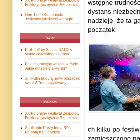
XX Polonijny Festiwal Zespołów
wstępne trudności
Folklorystycznych w Rzeszowie
dystans niezbędny
Gen. Leon Komornicki:
Jesteśmy jak dzieci we mgle
nadzieję, że ta g
pocz
ą
tek.
Świat
Prof. Jeffrey Sachs: NATO w
stanie cakowitego chaosu
Pakt migracyjny wszedł w życie.
Jakie wyjście dla Polski?
Xi i Putin budują nowy porządek
świata! Trump wykiwany
Polonia
XX Polonijny Festiwal Zespołów
Folklorystycznych w Rzeszowie
Spotkanie Prezydenta RP z
ch kilku po-fest
Polonią na Florydzie
zamieszczone na