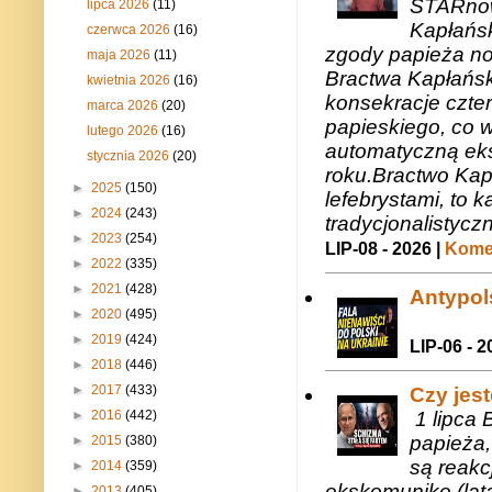
STARnow
lipca 2026
(11)
Kapłańsk
czerwca 2026
(16)
zgody papieża n
maja 2026
(11)
Bractwa Kapłańsk
kwietnia 2026
(16)
konsekracje czte
marca 2026
(20)
papieskiego, co w
lutego 2026
(16)
automatyczną eks
stycznia 2026
(20)
roku.Bractwo Ka
►
2025
(150)
lefebrystami, to
►
2024
(243)
tradycjonalistycz
►
2023
(254)
LIP-08 - 2026 |
Komen
►
2022
(335)
►
2021
(428)
Antypols
►
2020
(495)
►
2019
(424)
LIP-06 - 2
►
2018
(446)
►
2017
(433)
Czy jes
►
2016
(442)
1 lipca 
papieża,
►
2015
(380)
są reakc
►
2014
(359)
ekskomunikę (lat
►
2013
(405)