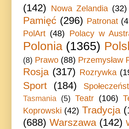
(142)
Nowa Zelandia
(32)
Pamięć
(296)
Patronat
(4
PolArt
(48)
Polacy w Austra
Polonia
(1365)
Pols
Prawo
(88)
Przemysław P
(8)
Rosja
(317)
Rozrywka
(1
Sport
(184)
Społeczeńs
Teatr
(106)
T
Tasmania
(5)
Tradycja
(
Koprowski
(42)
(688)
Warszawa
(142)