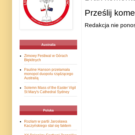
Prześlij kome
Redakcja nie ponos
Australia
Zimowy Festiwal w Górach
Błękitnych
Pauline Hanson przełamała
monopol duopolu rządzącego
Australią
Solemn Mass of the Easter Vigil
St Mary's Cathedral Sydney
Polska
Rozłam w partii Jarosława
Kaczyńskiego stał się faktem