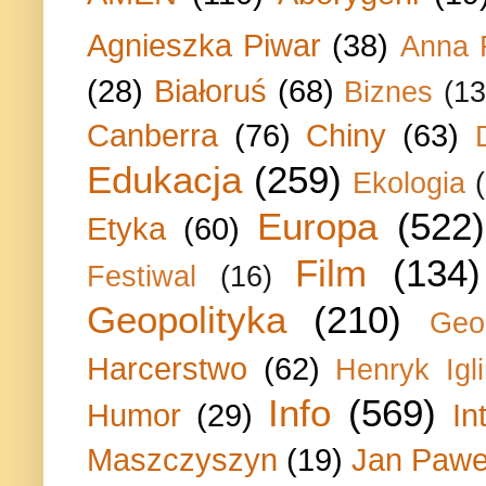
Agnieszka Piwar
(38)
Anna 
(28)
Białoruś
(68)
Biznes
(13
Canberra
(76)
Chiny
(63)
Edukacja
(259)
Ekologia
Europa
(522)
Etyka
(60)
Film
(134)
Festiwal
(16)
Geopolityka
(210)
Geo
Harcerstwo
(62)
Henryk Igli
Info
(569)
Humor
(29)
In
Maszczyszyn
(19)
Jan Paweł