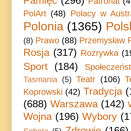
Pamięć
(296)
Patronat
(4
PolArt
(48)
Polacy w Austra
Polonia
(1365)
Pols
Prawo
(88)
Przemysław P
(8)
Rosja
(317)
Rozrywka
(1
Sport
(184)
Społeczeńs
Teatr
(106)
T
Tasmania
(5)
Tradycja
(
Koprowski
(42)
(688)
Warszawa
(142)
Wojna
(196)
Wybory
(1
Zdrowie
(166)