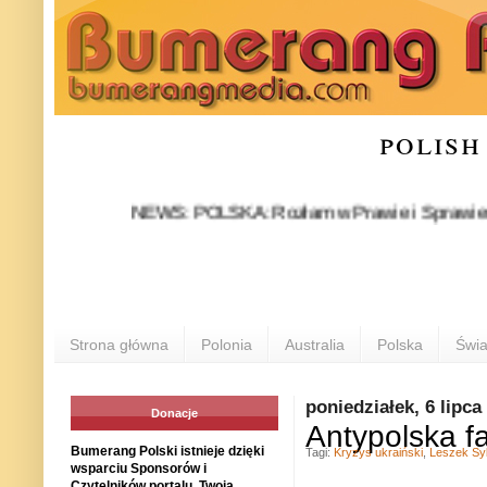
polish
NEWS: POLSKA: Rozłam w Prawie i Sprawiedliwości s
Strona główna
Polonia
Australia
Polska
Świa
poniedziałek, 6 lipca
Donacje
Antypolska fa
Bumerang Polski istnieje dzięki
Tagi:
Kryzys ukraiński
,
Leszek Sy
wsparciu Sponsorów i
Czytelników portalu. Twoja