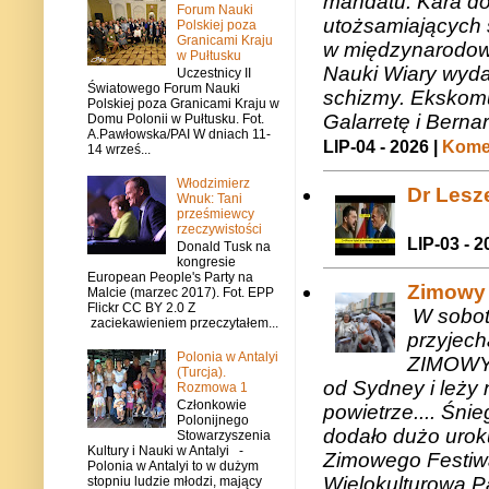
mandatu. Kara do
Forum Nauki
utożsamiających 
Polskiej poza
Granicami Kraju
w międzynarodow
w Pułtusku
Nauki Wiary wyda
Uczestnicy II
Światowego Forum Nauki
schizmy. Ekskomu
Polskiej poza Granicami Kraju w
Galarretę i Bernar
Domu Polonii w Pułtusku. Fot.
A.Pawłowska/PAI W dniach 11-
LIP-04 - 2026 |
Komen
14 wrześ...
Włodzimierz
Dr Lesze
Wnuk: Tani
prześmiewcy
rzeczywistości
LIP-03 - 2
Donald Tusk na
kongresie
European People's Party na
Zimowy 
Malcie (marzec 2017). Fot. EPP
Flickr CC BY 2.0 Z
W sobotę
zaciekawieniem przeczytałem...
przyjech
Polonia w Antalyi
ZIMOWY 
(Turcja).
od Sydney i leży 
Rozmowa 1
Członkowie
powietrze.... Śni
Polonijnego
dodało dużo uroku
Stowarzyszenia
Kultury i Nauki w Antalyi -
Zimowego Festiwal
Polonia w Antalyi to w dużym
Wielokulturową P
stopniu ludzie młodzi, mający