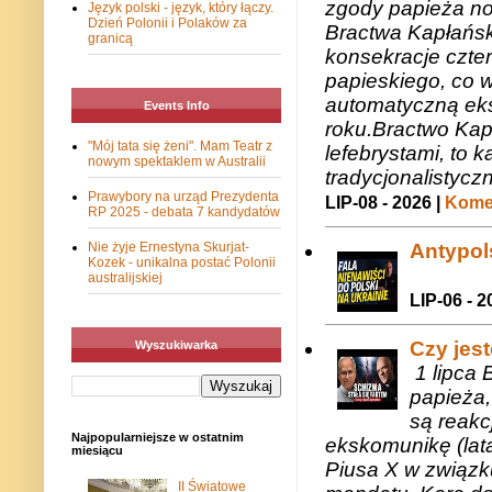
zgody papieża n
Język polski - język, który łączy.
Dzień Polonii i Polaków za
Bractwa Kapłańsk
granicą
konsekracje czte
papieskiego, co w
automatyczną eks
Events Info
roku.Bractwo Ka
"Mój tata się żeni". Mam Teatr z
lefebrystami, to
nowym spektaklem w Australii
tradycjonalistycz
Prawybory na urząd Prezydenta
LIP-08 - 2026 |
Komen
RP 2025 - debata 7 kandydatów
Antypols
Nie żyje Ernestyna Skurjat-
Kozek - unikalna postać Polonii
australijskiej
LIP-06 - 2
Czy jes
Wyszukiwarka
1 lipca 
papieża,
są reakc
Najpopularniejsze w ostatnim
ekskomunikę (lat
miesiącu
Piusa X w związk
II Światowe