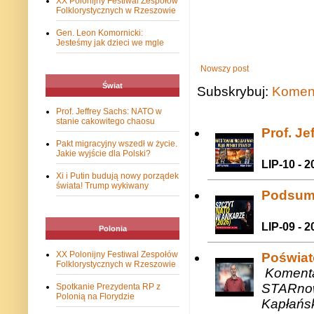
XX Polonijny Festiwal Zespołów
Folklorystycznych w Rzeszowie
Gen. Leon Komornicki:
Jesteśmy jak dzieci we mgle
Nowszy post
Świat
Subskrybuj:
Koment
Prof. Jeffrey Sachs: NATO w
stanie cakowitego chaosu
Prof. J
Pakt migracyjny wszedł w życie.
Jakie wyjście dla Polski?
LIP-10 - 2
Xi i Putin budują nowy porządek
świata! Trump wykiwany
Podsum
LIP-09 - 2
Polonia
XX Polonijny Festiwal Zespołów
Poświat
Folklorystycznych w Rzeszowie
Komenta
STARnow
Spotkanie Prezydenta RP z
Polonią na Florydzie
Kapłańsk