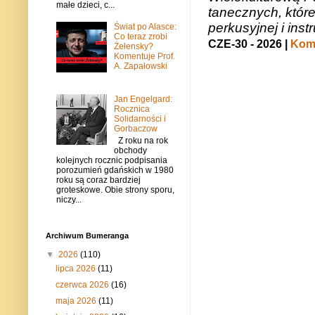
małe dzieci, c...
tanecznych, któr
perkusyjnej i in
Świat po Alasce:
Co teraz zrobi
CZE-30 - 2026 |
Kome
Żełensky?
Komentuje Prof.
A. Zapałowski
Jan Engelgard:
Rocznica
Solidarności i
Gorbaczow
Z roku na rok
obchody
kolejnych rocznic podpisania
porozumień gdańskich w 1980
roku są coraz bardziej
groteskowe. Obie strony sporu,
niczy...
Archiwum Bumeranga
▼
2026
(110)
lipca 2026
(11)
czerwca 2026
(16)
maja 2026
(11)