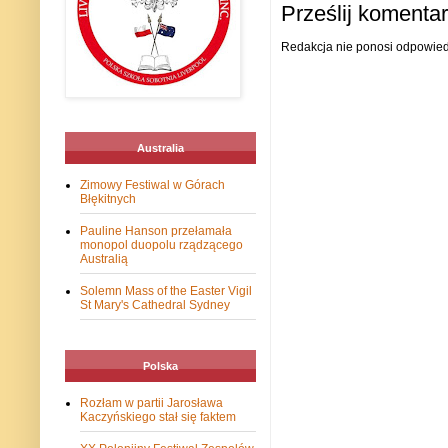
Prześlij komenta
Redakcja nie ponosi odpowiedz
Australia
Zimowy Festiwal w Górach
Błękitnych
Pauline Hanson przełamała
monopol duopolu rządzącego
Australią
Solemn Mass of the Easter Vigil
St Mary's Cathedral Sydney
Polska
Rozłam w partii Jarosława
Kaczyńskiego stał się faktem