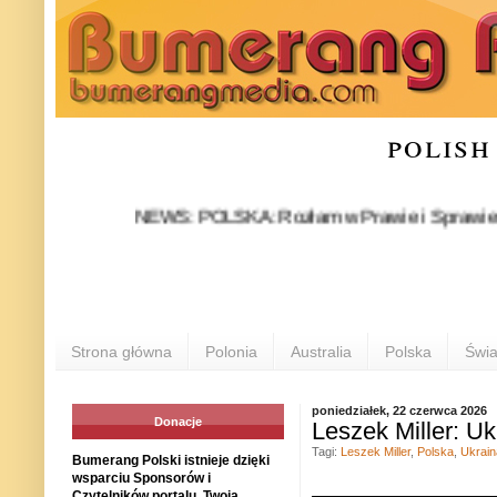
polish
NEWS: POLSKA: Rozłam w Prawie i Sprawiedliwości s
Strona główna
Polonia
Australia
Polska
Świa
poniedziałek, 22 czerwca 2026
Donacje
Leszek Miller: Uk
Tagi:
Leszek Miller
,
Polska
,
Ukrain
Bumerang Polski istnieje dzięki
wsparciu Sponsorów i
Czytelników portalu. Twoja