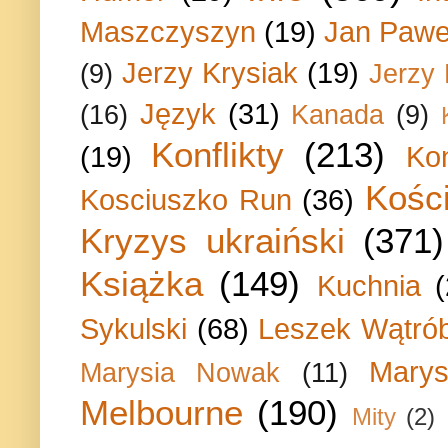
Maszczyszyn
(19)
Jan Paweł
Jerzy Krysiak
(19)
(9)
Jerzy
Język
(31)
(16)
Kanada
(9)
Konflikty
(213)
(19)
Ko
Kości
Kosciuszko Run
(36)
Kryzys ukraiński
(371)
Książka
(149)
Kuchnia
Sykulski
(68)
Leszek Wątrób
Marys
Marysia Nowak
(11)
Melbourne
(190)
Mity
(2)