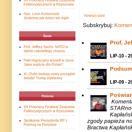
XX Polonijny Festiwal Zespołów
Folklorystycznych w Rzeszowie
Gen. Leon Komornicki:
Nowszy post
Jesteśmy jak dzieci we mgle
Subskrybuj:
Koment
Świat
Prof. J
Prof. Jeffrey Sachs: NATO w
stanie cakowitego chaosu
LIP-10 - 2
Pakt migracyjny wszedł w życie.
Jakie wyjście dla Polski?
Podsum
Xi i Putin budują nowy porządek
świata! Trump wykiwany
LIP-09 - 2
Poświat
Polonia
Komenta
STARnow
XX Polonijny Festiwal Zespołów
Folklorystycznych w Rzeszowie
Kapłańsk
zgody papieża n
Spotkanie Prezydenta RP z
Polonią na Florydzie
Bractwa Kapłańsk