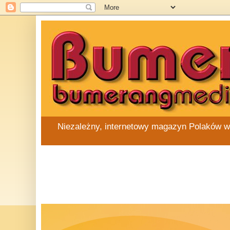
Niezależny, internetowy magazyn Polaków w Au