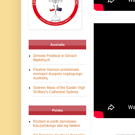
Australia
Zimowy Festiwal w Górach
Błękitnych
Pauline Hanson przełamała
monopol duopolu rządzącego
Australią
Solemn Mass of the Easter Vigil
St Mary's Cathedral Sydney
Polska
Rozłam w partii Jarosława
Kaczyńskiego stał się faktem