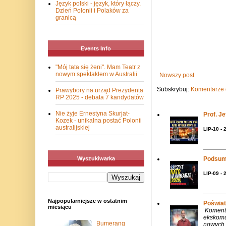
Język polski - język, który łączy.
Dzień Polonii i Polaków za
granicą
Events Info
"Mój tata się żeni". Mam Teatr z
nowym spektaklem w Australii
Nowszy post
Subskrybuj:
Komentarze 
Prawybory na urząd Prezydenta
RP 2025 - debata 7 kandydatów
Nie żyje Ernestyna Skurjat-
Prof. J
Kozek - unikalna postać Polonii
australijskiej
LIP-10 - 
Wyszukiwarka
Podsum
LIP-09 - 
Najpopularniejsze w ostatnim
Poświat
miesiącu
Komenta
ekskomu
Bumerang
nowych 