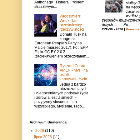
Anthonego Fishera "rokiem
stolicy
straszliwym...
na wysok
zaświeci
wzdłuż g
Włodzimierz
zespołów muzycznych i
Wnuk: Tani
dętych.... Po...
prześmiewcy
rzeczywistości
CZE-30 - 2026 |
Komentar
Donald Tusk na
kongresie
European People's Party na
Malcie (marzec 2017). Fot. EPP
Flickr CC BY 2.0 Z
zaciekawieniem przeczytałem...
Ryszard Opara:
AMEN - Myśli na
ostatki
karnawału życia
Jedną z bardzo
niezrozumiałych
i niedocenianych podstaw życia
i zdrowia jest U śmiech -
pozytywny stosunek – do
wszystkiego. Myślenie, rado...
Archiwum Bumeranga
▼
2026
(110)
lipca 2026
(11)