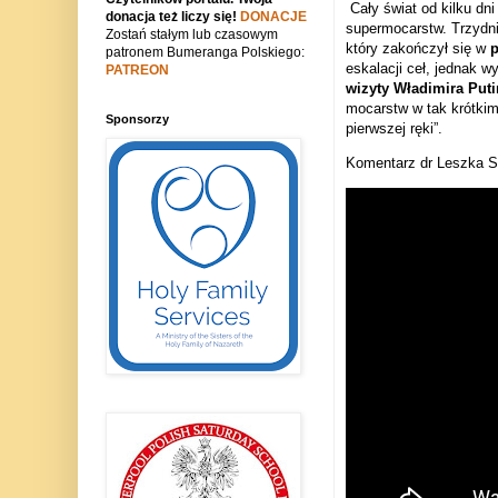
Cały świat od kilku dn
donacja też liczy się!
DONACJE
supermocarstw.
Trzydn
Zostań stałym lub czasowym
który zakończył się w
p
patronem Bumeranga Polskiego:
eskalacji ceł, jednak 
PATREON
wizyty Władimira Put
mocarstw w tak krótkim
Sponsorzy
pierwszej ręki”.
Komentarz dr Leszka S