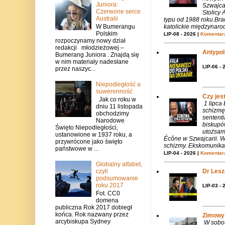
Juniora:
Szwajca
Czerwone serce
Stolicy 
Australii
typu od 1988 roku.Bra
W Bumerangu
katolickie międzynaro
Polskim
LIP-08 - 2026 |
Komentarz
rozpoczynamy nowy dział
redakcji młodzieżowej –
Antypols
Bumerang Juniora . Znajdą się
w nim materiały nadesłane
LIP-06 - 
przez naszyc...
Niepodległość a
suwerenność
Czy jes
Jak co roku w
1 lipca
dniu 11 listopada
schizmę
obchodzimy
sentent
Narodowe
biskupó
Święto Niepodległości,
utożsam
ustanowione w 1937 roku, a
Écône w Szwajcarii. W
przywrócone jako święto
schizmy. Ekskomunika 
państwowe w ...
LIP-04 - 2026 |
Komentarz
Globalny alfabet,
czyli
Dr Lesze
podsumowanie
roku 2017
LIP-03 - 
Fot. CC0
domena
publiczna Rok 2017 dobiegł
końca. Rok nazwany przez
Zimowy 
arcybiskupa Sydney
W sobotę