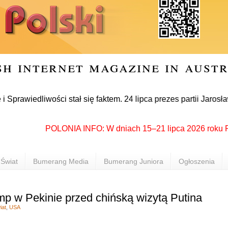
sh internet magazine in aust
dliwości stał się faktem. 24 lipca prezes partii Jarosław Kac
POLONIA INFO: W dniach 15–21 lipca 2026 roku Rzeszó
Świat
Bumerang Media
Bumerang Juniora
Ogłoszenia
mp w Pekinie przed chińską wizytą Putina
iat
,
USA