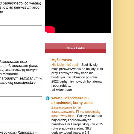
u papieskiego, co według
e to było pierwszym tego
to
.
News Links
Myśl Polska
ekskomunikę oraz
Nie lubię mieć racji
-
Spełniły się
czną ekskomunikę (latae
moje przewidywania co do joty. Nikt
lną konsekracją nowych
przy zdrowych zmysłach nie
h formalnie
bredzi już, że Ukraińcy po roku
zynarodowym seminarium w
2022 będą mieli nowych bohaterów
stanowią przestępstwo
i pogrzebią ...
46 minut temu
www.eGospodarka.pl -
aktualności, kursy walut
Zapracowanie to nie
zaangażowanie. Firmy popełniają
kosztowny błąd
-
Polacy należą do
najbardziej zapracowanych
narodów Unii Europejskiej – w 2025
roku pracowali średnio 38,7
iejscowości Katoomba -
godziny tygodniowo, o 2,8