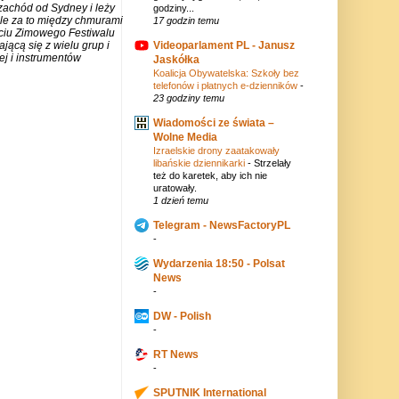
zachód od Sydney i leży
godziny...
ale za to między chmurami
17 godzin temu
rciu Zimowego Festiwalu
Videoparlament PL - Janusz
jącą się z wielu grup i
j i instrumentów
Jaskółka
Koalicja Obywatelska: Szkoły bez
telefonów i płatnych e-dzienników
-
23 godziny temu
Wiadomości ze świata –
Wolne Media
Izraelskie drony zaatakowały
libańskie dziennikarki
-
Strzelały
też do karetek, aby ich nie
uratowały.
1 dzień temu
Telegram - NewsFactoryPL
-
Wydarzenia 18:50 - Polsat
News
-
DW - Polish
-
RT News
-
SPUTNIK International