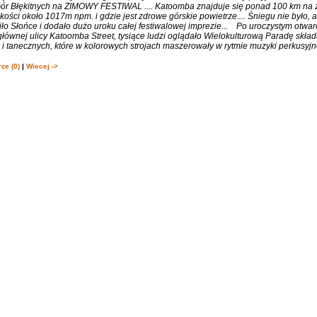
 Gór Błękitnych na ZIMOWY FESTIWAL .... Katoomba znajduje się ponad 100 km na 
ości około 1017m npm. i gdzie jest zdrowe górskie powietrze.... Śniegu nie było, 
ło Słońce i dodało dużo uroku całej festiwalowej imprezie... Po uroczystym otwa
łównej ulicy Katoomba Street, tysiące ludzi oglądało Wielokulturową Paradę składa
 tanecznych, które w kolorowych strojach maszerowały w rytmie muzyki perkusyjne
ze (0)
|
Wiecej ->