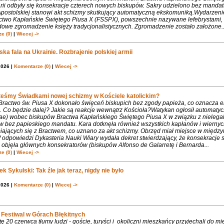
rii odbyły się konsekracje czterech nowych biskupów. Sakry udzielono bez mandat
Apostolskiej stanowi akt schizmy skutkujący automatyczną ekskomuniką.Wydarzeni
ctwo Kapłańskie Świętego Piusa X (FSSPX), powszechnie nazywane lefebrystami, 
dowe zgromadzenie księży tradycjonalistycznych. Zgromadzenie zostało założone..
e (0)
|
Wiecej ->
ka fala na Ukrainie. Rozbrajenie polskiej armii
2026 |
Komentarze (0)
|
Wiecej ->
teśmy Świadkami nowej schizmy w Kościele katolickim?
 Bractwo św. Piusa X dokonało święceń biskupich bez zgody papieża, co oznacza 
. Co będzie dalej? Jakie są reakcje wewnątrz Kościoła?Watykan ogłosił automaty
iae) wobec biskupów Bractwa Kapłańskiego Świętego Piusa X w związku z nielega
w bez papieskiego mandatu. Kara dotknęła również wszystkich kapłanów i wiernyc
iających się z Bractwem, co uznano za akt schizmy. Obrzęd miał miejsce w międ
 odpowiedzi Dykasteria Nauki Wiary wydała dekret stwierdzający, że konsekracje 
objęła głównych konsekratorów (biskupów Alfonso de Galarretę i Bernarda...
e (0)
|
Wiecej ->
k Sykulski: Tak źle jak teraz, nigdy nie było
2026 |
Komentarze (0)
|
Wiecej ->
Festiwal w Górach Błękitnych
 20 czerwca tłumy ludzi - goście, turyści i okoliczni mieszkańcy przyjechali do m