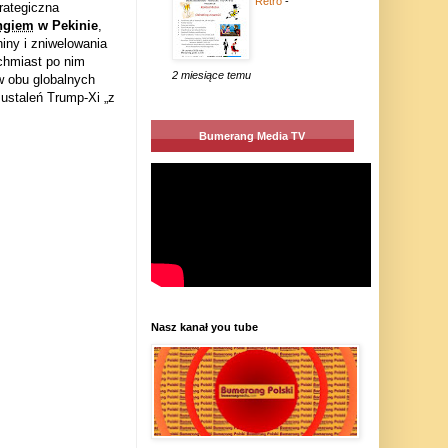
Retro
-
rategiczna
ingiem
w
Pekinie
,
hiny i zniwelowania
chmiast po nim
2 miesiące temu
ów obu globalnych
ustaleń Trump-Xi „z
Bumerang Media TV
Nasz kanał you tube