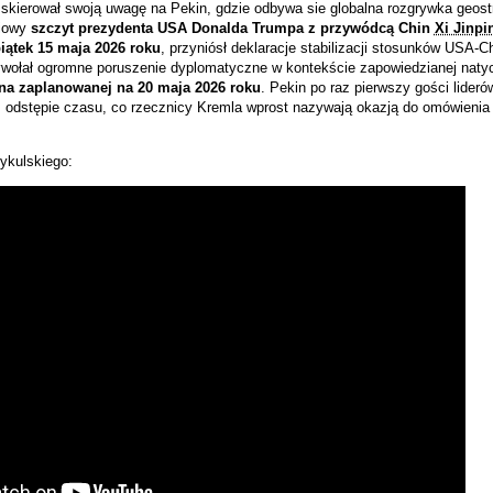
i skierował swoją uwagę na Pekin, gdzie odbywa sie globalna rozgrywka geost
iowy
szczyt prezydenta USA
Donalda Trumpa
z przywódcą Chin
Xi Jinp
iątek 15 maja 2026 roku
, przyniósł deklaracje stabilizacji stosunków USA-C
wywołał ogromne poruszenie dyplomatyczne w kontekście zapowiedzianej naty
ina zaplanowanej na 20 maja 2026 roku
. Pekin po raz pierwszy gości lider
 odstępie czasu, co rzecznicy Kremla wprost nazywają okazją do omówienia 
ykulskiego: