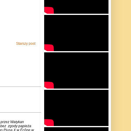
Starszy post
 przez Watykan
m bez zgody papieża
go Piusa X w Écône w