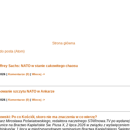
Strona główna
do posta (Atom)
effrey Sachs: NATO w stanie cakowitego chaosu
2026 |
Komentarze (0)
|
Wiecej ->
owanie szczytu NATO w Ankarze
2026 |
Komentarze (0)
|
Wiecej ->
owski: Po co Kościół, skoro nie ma znaczenia w co wierzę?
rz Mirosława Poświatowskiego, redaktora naczelnego STARnowa.TV po wydanej
nice na Bractwo Kapłańskie Św. Piusa X, 2 lipca 2026 w związku z wyświęcenie
biskupów. 1 lipca w międzynarodowym seminarium Bractwa Kapłańskiego Święte