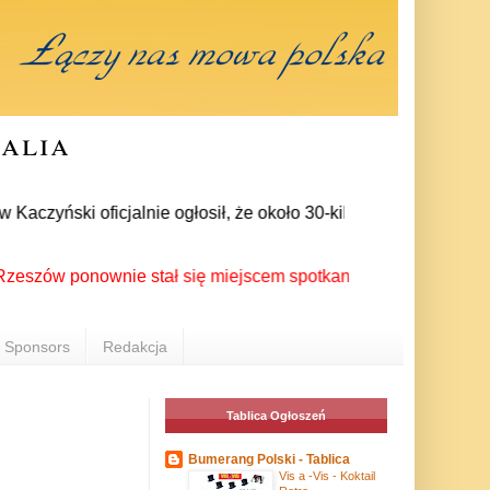
ralia
zyński oficjalnie ogłosił, że około 30-kilku posłów zrezygnow
w ponownie stał się miejscem spotkania Polonii z całego świat
Sponsors
Redakcja
Tablica Ogłoszeń
Bumerang Polski - Tablica
Vis a -Vis - Koktail