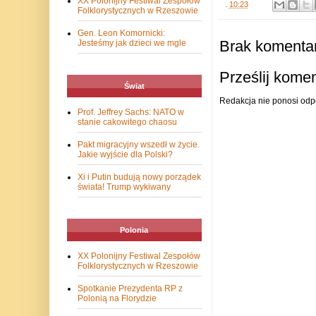
XX Polonijny Festiwal Zespołów
.
10:23
Folklorystycznych w Rzeszowie
Gen. Leon Komornicki:
Brak komentar
Jesteśmy jak dzieci we mgle
Prześlij kome
Świat
Redakcja nie ponosi odp
Prof. Jeffrey Sachs: NATO w
stanie cakowitego chaosu
Pakt migracyjny wszedł w życie.
Jakie wyjście dla Polski?
Xi i Putin budują nowy porządek
świata! Trump wykiwany
Polonia
XX Polonijny Festiwal Zespołów
Folklorystycznych w Rzeszowie
Spotkanie Prezydenta RP z
Polonią na Florydzie