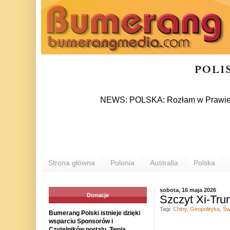
poli
NEWS: POLSKA: Rozłam w Prawie i Sprawie
Strona główna
Polonia
Australia
Polska
sobota, 16 maja 2026
Donacje
Szczyt Xi-Tru
Tagi:
Chiny
,
Geopolityka
,
Św
Bumerang Polski istnieje dzięki
wsparciu Sponsorów i
Czytelników portalu. Twoja