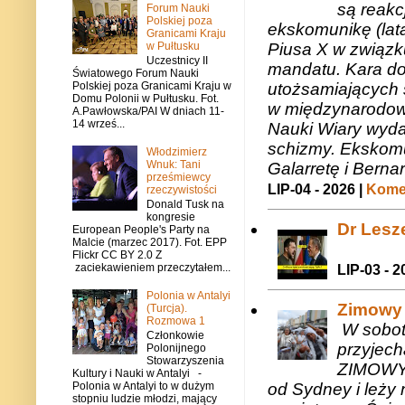
są reakc
Forum Nauki
Polskiej poza
ekskomunikę (lat
Granicami Kraju
w Pułtusku
Piusa X w związk
Uczestnicy II
mandatu. Kara do
Światowego Forum Nauki
Polskiej poza Granicami Kraju w
utożsamiających 
Domu Polonii w Pułtusku. Fot.
w międzynarodow
A.Pawłowska/PAI W dniach 11-
14 wrześ...
Nauki Wiary wyda
schizmy. Ekskomu
Włodzimierz
Wnuk: Tani
Galarretę i Bernar
prześmiewcy
LIP-04 - 2026 |
Komen
rzeczywistości
Donald Tusk na
kongresie
Dr Lesze
European People's Party na
Malcie (marzec 2017). Fot. EPP
Flickr CC BY 2.0 Z
zaciekawieniem przeczytałem...
LIP-03 - 2
Polonia w Antalyi
Zimowy 
(Turcja).
Rozmowa 1
W sobotę
Członkowie
przyjech
Polonijnego
Stowarzyszenia
ZIMOWY 
Kultury i Nauki w Antalyi -
od Sydney i leży 
Polonia w Antalyi to w dużym
stopniu ludzie młodzi, mający