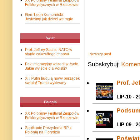
XX Polonijny Festiwal Zespołów
Folklorystycznych w Rzeszowie
Gen. Leon Komornicki:
Jesteśmy jak dzieci we mgle
Świat
Prof. Jeffrey Sachs: NATO w
Nowszy post
stanie cakowitego chaosu
Subskrybuj:
Koment
Pakt migracyjny wszedł w życie.
Jakie wyjście dla Polski?
Xi i Putin budują nowy porządek
Prof. J
świata! Trump wykiwany
LIP-10 - 2
Polonia
Podsum
XX Polonijny Festiwal Zespołów
Folklorystycznych w Rzeszowie
LIP-09 - 2
Spotkanie Prezydenta RP z
Polonią na Florydzie
Poświat