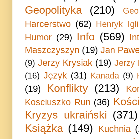
Geopolityka
(210)
Geo
Harcerstwo
(62)
Henryk Igli
Info
(569)
Humor
(29)
In
Maszczyszyn
(19)
Jan Paweł
Jerzy Krysiak
(19)
(9)
Jerzy
Język
(31)
(16)
Kanada
(9)
Konflikty
(213)
(19)
Ko
Kości
Kosciuszko Run
(36)
Kryzys ukraiński
(371)
Książka
(149)
Kuchnia