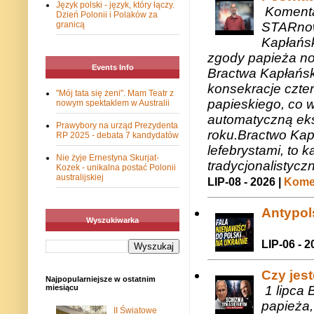
Język polski - język, który łączy.
Komenta
Dzień Polonii i Polaków za
STARnow
granicą
Kapłańsk
zgody papieża n
Events Info
Bractwa Kapłańsk
konsekracje czte
"Mój tata się żeni". Mam Teatr z
papieskiego, co w
nowym spektaklem w Australii
automatyczną eks
Prawybory na urząd Prezydenta
roku.Bractwo Ka
RP 2025 - debata 7 kandydatów
lefebrystami, to
Nie żyje Ernestyna Skurjat-
tradycjonalistycz
Kozek - unikalna postać Polonii
australijskiej
LIP-08 - 2026 |
Komen
Antypols
Wyszukiwarka
LIP-06 - 2
Czy jes
Najpopularniejsze w ostatnim
1 lipca 
miesiącu
papieża,
II Światowe