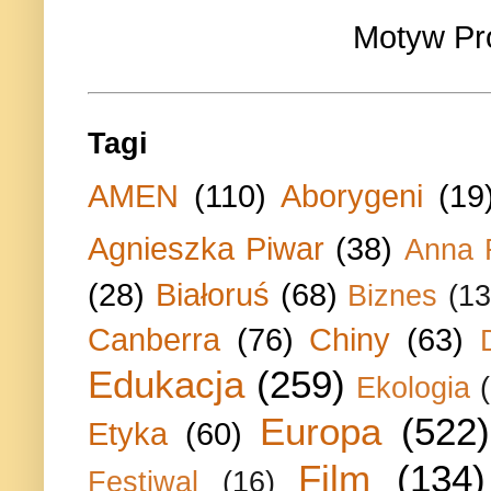
Motyw Pr
Tagi
AMEN
(110)
Aborygeni
(19
Agnieszka Piwar
(38)
Anna 
(28)
Białoruś
(68)
Biznes
(13
Canberra
(76)
Chiny
(63)
Edukacja
(259)
Ekologia
Europa
(522)
Etyka
(60)
Film
(134)
Festiwal
(16)