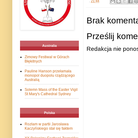
.
21:44
Brak komenta
Prześlij kome
Australia
Redakcja nie ponos
Zimowy Festiwal w Górach
Błękitnych
Pauline Hanson przełamała
monopol duopolu rządzącego
Australią
Solemn Mass of the Easter Vigil
St Mary's Cathedral Sydney
Polska
Rozłam w partii Jarosława
Kaczyńskiego stał się faktem