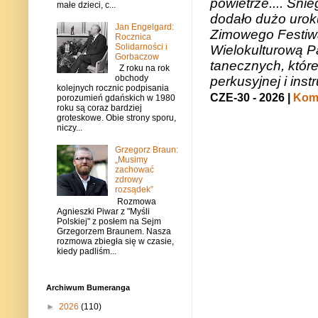
powietrze.... Śni
małe dzieci, c...
dodało dużo uroku
Jan Engelgard:
Zimowego Festiwal
Rocznica
Solidarności i
Wielokulturową P
Gorbaczow
tanecznych, któr
Z roku na rok
obchody
perkusyjnej i in
kolejnych rocznic podpisania
CZE-30 - 2026 |
Kome
porozumień gdańskich w 1980
roku są coraz bardziej
groteskowe. Obie strony sporu,
niczy...
Grzegorz Braun:
„Musimy
zachować
zdrowy
rozsądek”
Rozmowa
Agnieszki Piwar z "Myśli
Polskiej" z posłem na Sejm
Grzegorzem Braunem. Nasza
rozmowa zbiegła się w czasie,
kiedy padliśm...
Archiwum Bumeranga
►
2026
(110)