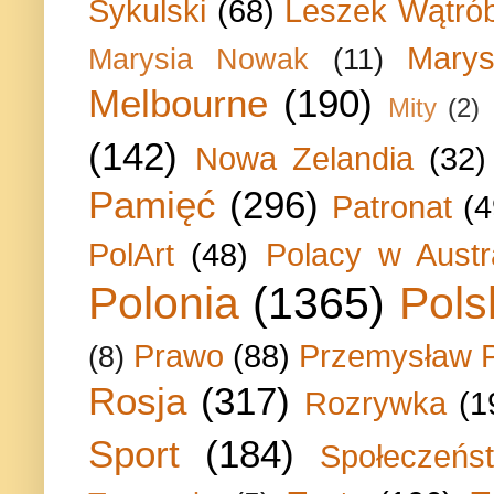
Sykulski
(68)
Leszek Wątrób
Marys
Marysia Nowak
(11)
Melbourne
(190)
Mity
(2)
(142)
Nowa Zelandia
(32)
Pamięć
(296)
Patronat
(4
PolArt
(48)
Polacy w Austra
Polonia
(1365)
Pols
Prawo
(88)
Przemysław P
(8)
Rosja
(317)
Rozrywka
(1
Sport
(184)
Społeczeńs