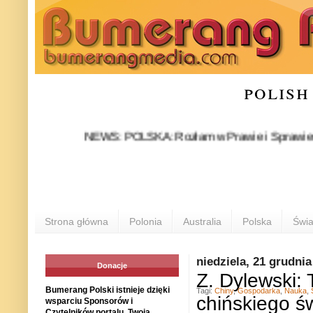
polish
NEWS: POLSKA: Rozłam w Prawie i Sprawiedliwości s
Strona główna
Polonia
Australia
Polska
Świa
niedziela, 21 grudnia
Donacje
Z. Dylewski:
Bumerang Polski istnieje dzięki
Tagi:
Chiny
,
Gospodarka
,
Nauka
,
chińskiego ś
wsparciu Sponsorów i
Czytelników portalu. Twoja