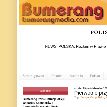
poli
NEWS: POLSKA: Rozłam w Prawie i Sprawie
Strona główna
Polonia
Australia
Polska
środa, 29 października 20
Donacje
Pierwotne prz
Tagi:
Europa
,
Geopolityka
,
K
Bumerang Polski istnieje dzięki
wsparciu Sponsorów i
Czytelników portalu. Twoja