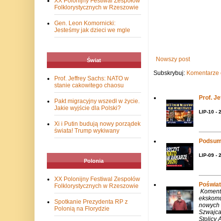
XX Polonijny Festiwal Zespołów
Folklorystycznych w Rzeszowie
Gen. Leon Komornicki:
Jesteśmy jak dzieci we mgle
Nowszy post
Świat
Subskrybuj:
Komentarze 
Prof. Jeffrey Sachs: NATO w
stanie cakowitego chaosu
Prof. J
Pakt migracyjny wszedł w życie.
Jakie wyjście dla Polski?
LIP-10 - 
Xi i Putin budują nowy porządek
świata! Trump wykiwany
Podsum
LIP-09 - 
Polonia
XX Polonijny Festiwal Zespołów
Poświat
Folklorystycznych w Rzeszowie
Komenta
ekskomu
Spotkanie Prezydenta RP z
nowych 
Polonią na Florydzie
Szwajca
Stolicy 