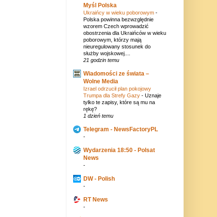
Myśl Polska
Ukraińcy w wieku poborowym
-
Polska powinna bezwzględnie
wzorem Czech wprowadzić
obostrzenia dla Ukraińców w wieku
poborowym, którzy mają
nieuregulowany stosunek do
służby wojskowej....
21 godzin temu
Wiadomości ze świata –
Wolne Media
Izrael odrzucił plan pokojowy
Trumpa dla Strefy Gazy
-
Uznaje
tylko te zapisy, które są mu na
rękę?
1 dzień temu
Telegram - NewsFactoryPL
-
Wydarzenia 18:50 - Polsat
News
-
DW - Polish
-
RT News
-