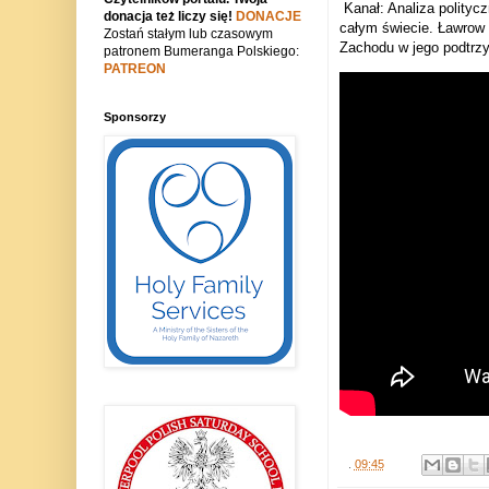
Kanał: Analiza polityc
donacja też liczy się!
DONACJE
całym świecie. Ławrow 
Zostań stałym lub czasowym
Zachodu w jego podtrz
patronem Bumeranga Polskiego:
PATREON
Sponsorzy
.
09:45