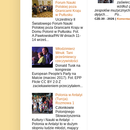
zaświeci
Forum Nauki
wzdłuż g
Polskiej poza
zespołów muzycznych i
Granicami Kraju
dętych.... Po...
w Pułtusku
CZE-30 - 2026 |
Komentar
Uczestnicy II
Światowego Forum Nauki
Polskiej poza Granicami Kraju w
Domu Polonii w Pułtusku. Fot.
A.Pawłowska/PAI W dniach 11-
14 wrześ...
Włodzimierz
Wnuk: Tani
prześmiewcy
rzeczywistości
Donald Tusk na
kongresie
European People's Party na
Malcie (marzec 2017). Fot. EPP
Flickr CC BY 2.0 Z
zaciekawieniem przeczytałem...
Polonia w Antalyi
(Turcja).
Rozmowa 1
Członkowie
Polonijnego
Stowarzyszenia
Kultury i Nauki w Antalyi -
Polonia w Antalyi to w dużym
stopniu ludzie młodzi, mający