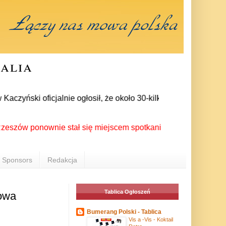
ralia
zyński oficjalnie ogłosił, że około 30-kilku posłów zrezygnow
w ponownie stał się miejscem spotkania Polonii z całego świat
Sponsors
Redakcja
Tablica Ogłoszeń
rowa
Bumerang Polski - Tablica
Vis a -Vis - Koktail