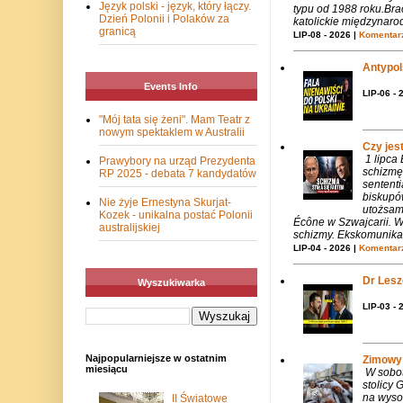
Język polski - język, który łączy.
typu od 1988 roku.Bra
Dzień Polonii i Polaków za
katolickie międzynaro
granicą
LIP-08 - 2026 |
Komentarz
Antypols
Events Info
LIP-06 - 
"Mój tata się żeni". Mam Teatr z
nowym spektaklem w Australii
Czy jes
1 lipca
Prawybory na urząd Prezydenta
schizmę
RP 2025 - debata 7 kandydatów
sentent
biskupó
Nie żyje Ernestyna Skurjat-
utożsam
Kozek - unikalna postać Polonii
Écône w Szwajcarii. W
australijskiej
schizmy. Ekskomunika 
LIP-04 - 2026 |
Komentarz
Dr Lesze
Wyszukiwarka
LIP-03 - 
Najpopularniejsze w ostatnim
Zimowy 
miesiącu
W sobotę
stolicy
na wysok
II Światowe