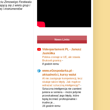
rciu Zimowego Festiwalu
jącą się z wielu grup i
j i instrumentów
News Links
Videoparlament PL - Janusz
Jaskółka
Polska zostaje w UE, ale stawia
Brukseli granicę
-
8 godzin temu
www.eGospodarka.pl -
aktualności, kursy walut
AI nie zastępuje kompetencji, lecz
skaluje także błędy. Jak mądrze
wdrażać sztuczną inteligencję?
-
Sztuczna inteligencja nie zamieni
juniora w seniora – może jedynie
przeskalować jego błędy, które
będą brzmieć profesjonalnie i
trudno je...
16 godzin temu