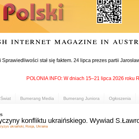
sh internet magazine in aust
dliwości stał się faktem. 24 lipca prezes partii Jarosław Kac
POLONIA INFO: W dniach 15–21 lipca 2026 roku Rzeszó
Świat
Bumerang Media
Bumerang Juniora
Ogłoszenia
25
yczyny konfliktu ukraińskiego. Wywiad S.Ław
ryzys ukraiński
,
Rosja
,
Ukraina