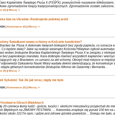
ctwo Kapłańskie Świętego Piusa X (FSSPX), powszechnie nazywane lefebrystami, 
dowe zgromadzenie księży tradycjonalistycznych. Zgromadzenie zostało założone..
e (0)
|
Wiecej ->
ka fala na Ukrainie. Rozbrajenie polskiej armii
2026 |
Komentarze (0)
|
Wiecej ->
teśmy Świadkami nowej schizmy w Kościele katolickim?
 Bractwo św. Piusa X dokonało święceń biskupich bez zgody papieża, co oznacza 
. Co będzie dalej? Jakie są reakcje wewnątrz Kościoła?Watykan ogłosił automaty
iae) wobec biskupów Bractwa Kapłańskiego Świętego Piusa X w związku z nielega
w bez papieskiego mandatu. Kara dotknęła również wszystkich kapłanów i wiernyc
iających się z Bractwem, co uznano za akt schizmy. Obrzęd miał miejsce w międ
 odpowiedzi Dykasteria Nauki Wiary wydała dekret stwierdzający, że konsekracje 
objęła głównych konsekratorów (biskupów Alfonso de Galarretę i Bernarda...
e (0)
|
Wiecej ->
k Sykulski: Tak źle jak teraz, nigdy nie było
2026 |
Komentarze (0)
|
Wiecej ->
Festiwal w Górach Błękitnych
 20 czerwca tłumy ludzi - goście, turyści i okoliczni mieszkańcy przyjechali do m
 Gór Błękitnych na ZIMOWY FESTIWAL .... Katoomba znajduje się ponad 100 km na 
ości około 1017m npm. i gdzie jest zdrowe górskie powietrze.... Śniegu nie było, 