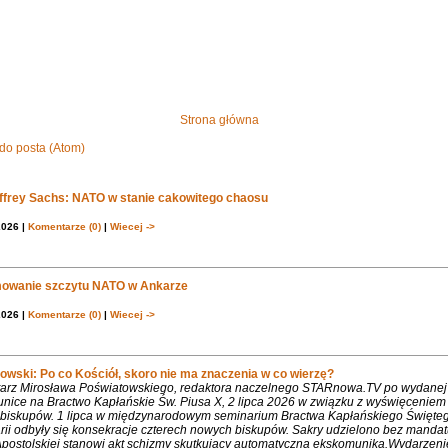
Strona główna
do posta (Atom)
effrey Sachs: NATO w stanie cakowitego chaosu
2026 |
Komentarze (0)
|
Wiecej ->
owanie szczytu NATO w Ankarze
2026 |
Komentarze (0)
|
Wiecej ->
owski: Po co Kościół, skoro nie ma znaczenia w co wierzę?
rz Mirosława Poświatowskiego, redaktora naczelnego STARnowa.TV po wydanej
nice na Bractwo Kapłańskie Św. Piusa X, 2 lipca 2026 w związku z wyświęcenie
biskupów. 1 lipca w międzynarodowym seminarium Bractwa Kapłańskiego Święte
rii odbyły się konsekracje czterech nowych biskupów. Sakry udzielono bez mandat
Apostolskiej stanowi akt schizmy skutkujący automatyczną ekskomuniką.Wydarzeni