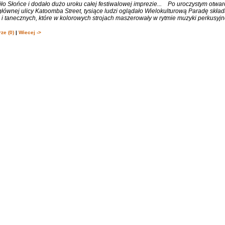
ło Słońce i dodało dużo uroku całej festiwalowej imprezie... Po uroczystym otwa
łównej ulicy Katoomba Street, tysiące ludzi oglądało Wielokulturową Paradę składa
 tanecznych, które w kolorowych strojach maszerowały w rytmie muzyki perkusyjne
ze (0)
|
Wiecej ->