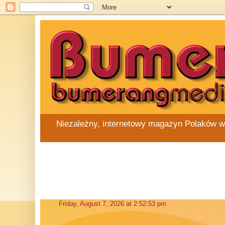
Niezależny, internetowy magazyn Polaków w Au