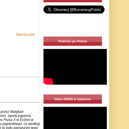
Starszy post
Podróże po Polsce
Video NEWS & Opinions
 przez Watykan
m bez zgody papieża
go Piusa X w Écône w
u papieskiego, co według
e to było pierwszym tego