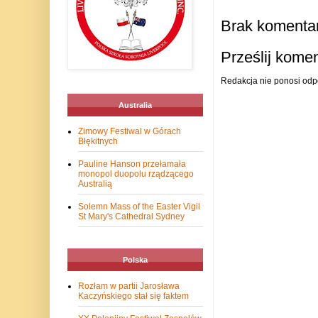
Brak komentar
Prześlij kome
Redakcja nie ponosi odp
Australia
Zimowy Festiwal w Górach
Błękitnych
Pauline Hanson przełamała
monopol duopolu rządzącego
Australią
Solemn Mass of the Easter Vigil
St Mary's Cathedral Sydney
Polska
Rozłam w partii Jarosława
Kaczyńskiego stał się faktem