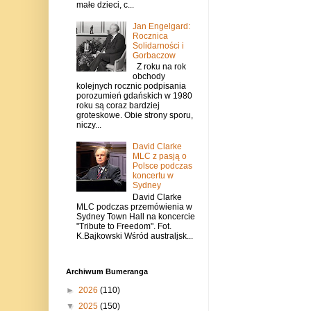
małe dzieci, c...
Jan Engelgard:
Rocznica
Solidarności i
Gorbaczow
Z roku na rok
obchody
kolejnych rocznic podpisania
porozumień gdańskich w 1980
roku są coraz bardziej
groteskowe. Obie strony sporu,
niczy...
David Clarke
MLC z pasją o
Polsce podczas
koncertu w
Sydney
David Clarke
MLC podczas przemówienia w
Sydney Town Hall na koncercie
"Tribute to Freedom". Fot.
K.Bajkowski Wśród australjsk...
Archiwum Bumeranga
►
2026
(110)
▼
2025
(150)