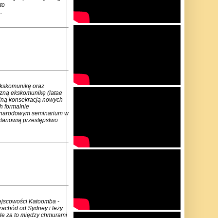
to
.
ekskomunikę oraz
czną ekskomunikę (latae
lną konsekracją nowych
h formalnie
zynarodowym seminarium w
stanowią przestępstwo
iejscowości Katoomba -
zachód od Sydney i leży
ale za to między chmurami