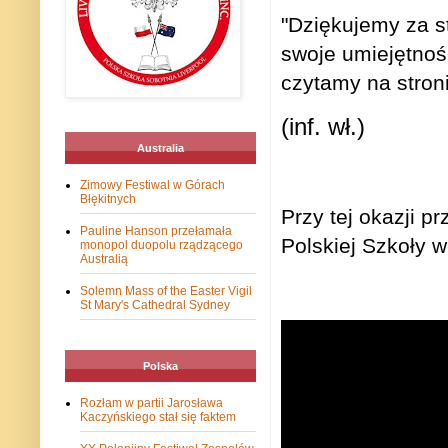
"
Dziękujemy za s
swoje umiejętnoś
czytamy na stron
(inf. wł.)
Australia
Zimowy Festiwal w Górach
Błękitnych
Przy tej okazji 
Pauline Hanson przełamała
Polskiej Szkoły w
monopol duopolu rządzącego
Australią
Solemn Mass of the Easter Vigil
St Mary's Cathedral Sydney
Polska
Rozłam w partii Jarosława
Kaczyńskiego stał się faktem