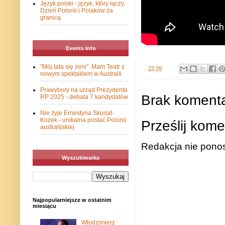
Język polski - język, który łączy.
Dzień Polonii i Polaków za
granicą
Events Info
"Mój tata się żeni". Mam Teatr z
.
22:39
nowym spektaklem w Australii
Prawybory na urząd Prezydenta
Brak komenta
RP 2025 - debata 7 kandydatów
Nie żyje Ernestyna Skurjat-
Kozek - unikalna postać Polonii
Prześlij kome
australijskiej
Redakcja nie ponos
Wyszukiwarka
Najpopularniejsze w ostatnim
miesiącu
Włodzimierz