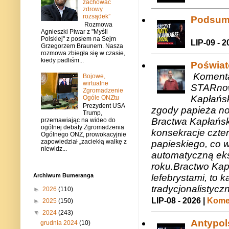
zachować
zdrowy
rozsądek”
Podsum
Rozmowa
Agnieszki Piwar z "Myśli
Polskiej" z posłem na Sejm
LIP-09 - 2
Grzegorzem Braunem. Nasza
rozmowa zbiegła się w czasie,
kiedy padliśm...
Poświat
Komenta
Bojowe,
wirtualne
STARnow
Zgromadzenie
Kapłańsk
Ogóle ONZtu
Prezydent USA
zgody papieża n
Trump,
Bractwa Kapłańsk
przemawiając na wideo do
ogólnej debaty Zgromadzenia
konsekracje czte
Ogólnego ONZ, prowokacyjnie
zapowiedział „zaciekłą walkę z
papieskiego, co w
niewidz...
automatyczną eks
roku.Bractwo Ka
Archiwum Bumeranga
lefebrystami, to
tradycjonalistycz
►
2026
(110)
LIP-08 - 2026 |
Komen
►
2025
(150)
▼
2024
(243)
Antypols
grudnia 2024
(10)