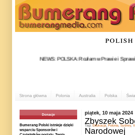
polish
NEWS: POLSKA: Rozłam w Prawie i Sprawiedliwości 
Strona główna
Polonia
Australia
Polska
Świa
piątek, 10 maja 2024
Donacje
Zbyszek Sobo
Bumerang Polski istnieje dzięki
Tagi:
Edukacja
,
Polonia
,
Sydney
,
V
Narodowej
wsparciu Sponsorów i
Czytelników portalu. Twoja