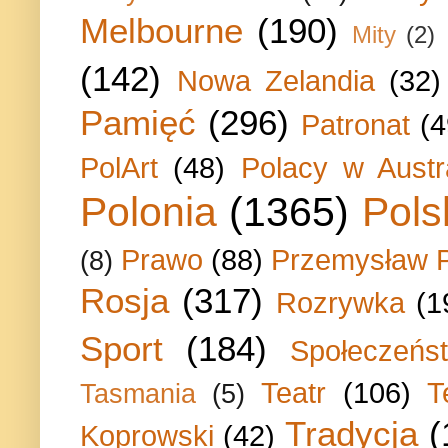
Melbourne
(190)
Mity
(2)
(142)
Nowa Zelandia
(32)
Pamięć
(296)
Patronat
(4
PolArt
(48)
Polacy w Austra
Polonia
(1365)
Pols
Prawo
(88)
Przemysław P
(8)
Rosja
(317)
Rozrywka
(1
Sport
(184)
Społeczeńs
Teatr
(106)
T
Tasmania
(5)
Tradycja
(
Koprowski
(42)