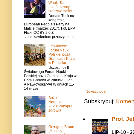
Wnuk: Tani
prześmiewcy
rzeczywistości
Donald Tusk na
kongresie
European People's Party na
Malcie (marzec 2017). Fot. EPP
Flickr CC BY 2.0 Z
zaciekawieniem przeczytałem...
II Światowe
Forum Nauki
Polskiej poza
Granicami Kraju
w Pułtusku
Uczestnicy II
Światowego Forum Nauki
Polskiej poza Granicami Kraju w
Domu Polonii w Pułtusku. Fot.
A.Pawłowska/PAI W dniach 11-
14 wrześ...
Nowszy post
Boże
Subskrybuj:
Koment
Narodzenie
2023: Pokoju i
zdrowia
Prof. J
Grzegorz Braun:
„Musimy
LIP-10 - 2