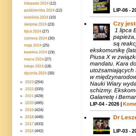
listopada 2024
(12)
LIP-06 - 2
października 2024
(12)
września 2024
(10)
Czy jes
sierpnia 2024
(23)
1 lipca 
lipca 2024
(27)
papieża,
czerwca 2024
(30)
są reakc
maja 2024
(25)
ekskomunikę (lat
kwietnia 2024
(19)
Piusa X w związk
marca 2024
(27)
mandatu. Kara do
lutego 2024
(18)
utożsamiających 
stycznia 2024
(30)
w międzynarodow
►
2023
(254)
Nauki Wiary wyda
►
2022
(335)
schizmy. Ekskomu
►
2021
(428)
Galarretę i Bernar
►
2020
(495)
LIP-04 - 2026 |
Komen
►
2019
(424)
Dr Lesze
►
2018
(446)
►
2017
(433)
LIP-03 - 2
►
2016
(442)