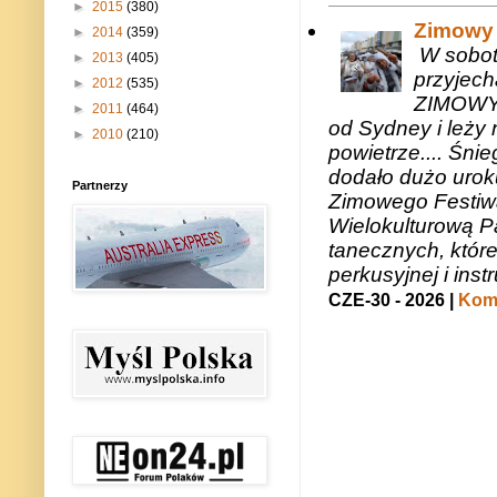
►
2015
(380)
Zimowy 
►
2014
(359)
W sobotę
►
2013
(405)
przyjech
►
2012
(535)
ZIMOWY 
►
2011
(464)
od Sydney i leży 
►
2010
(210)
powietrze.... Śni
dodało dużo uroku
Partnerzy
Zimowego Festiwal
Wielokulturową P
tanecznych, któr
perkusyjnej i in
CZE-30 - 2026 |
Kome