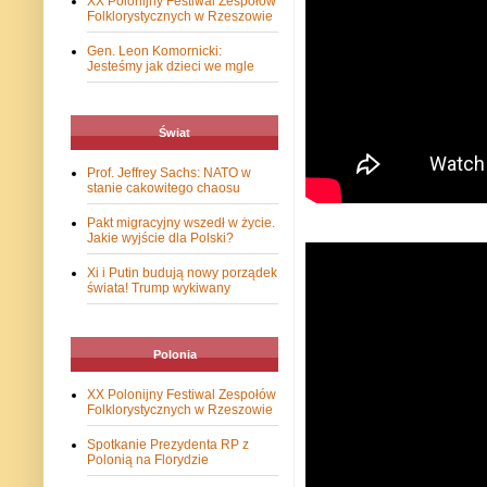
XX Polonijny Festiwal Zespołów
Folklorystycznych w Rzeszowie
Gen. Leon Komornicki:
Jesteśmy jak dzieci we mgle
Świat
Prof. Jeffrey Sachs: NATO w
stanie cakowitego chaosu
Pakt migracyjny wszedł w życie.
Jakie wyjście dla Polski?
Xi i Putin budują nowy porządek
świata! Trump wykiwany
Polonia
XX Polonijny Festiwal Zespołów
Folklorystycznych w Rzeszowie
Spotkanie Prezydenta RP z
Polonią na Florydzie