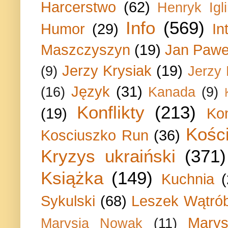
Harcerstwo
(62)
Henryk Igli
Info
(569)
Humor
(29)
In
Maszczyszyn
(19)
Jan Paweł
Jerzy Krysiak
(19)
(9)
Jerzy
Język
(31)
(16)
Kanada
(9)
Konflikty
(213)
(19)
Ko
Kości
Kosciuszko Run
(36)
Kryzys ukraiński
(371)
Książka
(149)
Kuchnia
Sykulski
(68)
Leszek Wątrób
Marys
Marysia Nowak
(11)