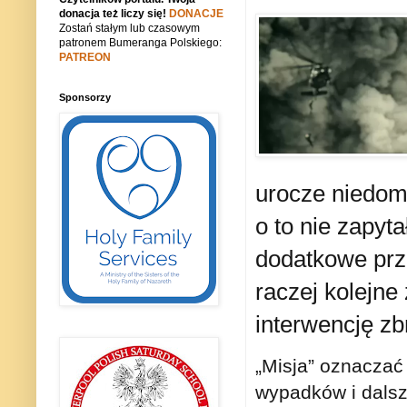
donacja też liczy się!
DONACJE
Zostań stałym lub czasowym
patronem Bumeranga Polskiego:
PATREON
Sponsorzy
urocze niedomów
o to nie zapyta
dodatkowe prze
raczej kolejne
interwencję zb
„Misja” oznaczać
wypadków i dalsz