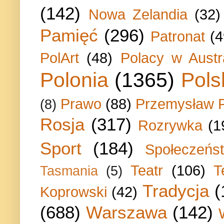
(142)
Nowa Zelandia
(32)
Pamięć
(296)
Patronat
(4
PolArt
(48)
Polacy w Austra
Polonia
(1365)
Pols
Prawo
(88)
Przemysław P
(8)
Rosja
(317)
Rozrywka
(1
Sport
(184)
Społeczeńs
Teatr
(106)
T
Tasmania
(5)
Tradycja
(
Koprowski
(42)
(688)
Warszawa
(142)