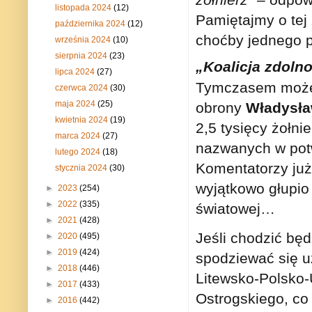
listopada 2024
(12)
Pamiętajmy o tej
października 2024
(12)
choćby jednego p
września 2024
(10)
sierpnia 2024
(23)
„Koalicja zdol
lipca 2024
(27)
Tymczasem może s
czerwca 2024
(30)
maja 2024
(25)
obrony
Władysł
kwietnia 2024
(19)
2,5 tysięcy żołni
marca 2024
(27)
nazwanych w potw
lutego 2024
(18)
Komentatorzy już
stycznia 2024
(30)
wyjątkowo głupio
►
2023
(254)
►
2022
(335)
światowej…
►
2021
(428)
Jeśli chodzić bę
►
2020
(495)
►
2019
(424)
spodziewać się u
►
2018
(446)
Litewsko-Polsko-
►
2017
(433)
Ostrogskiego, co
►
2016
(442)