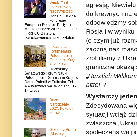
Wnuk: Tani
agresją. Niewiel
prześmiewcy
rzeczywistości
do krewnych na e
Donald Tusk na
kongresie
odpowiedzmy sobie
European People's Party na
Malcie (marzec 2017). Fot. EPP
Rosją i w wyniku
Flickr CC BY 2.0 Z
zaciekawieniem przeczytałem...
(o czym już rozm
II Światowe
zaczną nas masow
Forum Nauki
Polskiej poza
zrobiliśmy z Ukr
Granicami Kraju
w Pułtusku
graniczne okażą 
Uczestnicy II
Światowego Forum Nauki
„
Herzlich Willko
Polskiej poza Granicami Kraju w
Domu Polonii w Pułtusku. Fot.
bitte!
”?
A.Pawłowska/PAI W dniach 11-
14 wrześ...
Wystarczy jeden
Boże
Zdecydowana więk
Narodzenie
2023: Pokoju i
sytuacji wciąż d
zdrowia
zwłaszcza „Ukrai
Grzegorz Braun:
społeczeństwa po
„Musimy