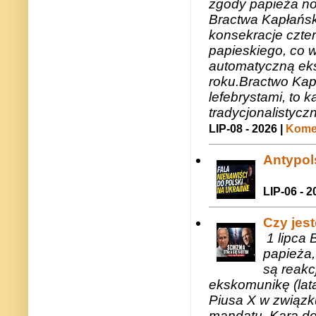
zgody papieża n
Bractwa Kapłańsk
konsekracje czte
papieskiego, co w
automatyczną eks
roku.Bractwo Ka
lefebrystami, to
tradycjonalistycz
LIP-08 - 2026 |
Komen
Antypols
LIP-06 - 2
Czy jes
1 lipca 
papieża,
są reakc
ekskomunikę (lat
Piusa X w związk
mandatu. Kara do