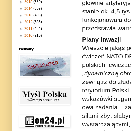
głównie artylery
►
2015
(380)
►
2014
(359)
stanie ok. 4,5 ty
►
2013
(405)
funkcjonowała do
►
2012
(535)
przedstawia wart
►
2011
(464)
►
2010
(210)
Plany inwazji
Wreszcie jakąś p
Partnerzy
ćwiczeń NATO DRA
polskich, ćwiczą
„
dynamiczną obro
zewnątrz do złud
terytorium Polski
wskazówki suger
dwa zadania – za
siłami zbyt słaby
wystarczającymi,