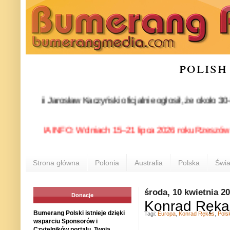
polish
 partii Jarosław Kaczyński oficjalnie ogłosił, że około 30-ki
POLONIA INFO: W dniach 15–21 lipca 2026 roku Rzeszów ponowni
Strona główna
Polonia
Australia
Polska
Świa
środa, 10 kwietnia 2
Donacje
Konrad Rękas
Bumerang Polski istnieje dzięki
Tagi:
Europa
,
Konrad Rękas
,
Pols
wsparciu Sponsorów i
Czytelników portalu. Twoja