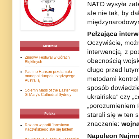
NATO wysyła zate
ale nie tak, by d
międzynarodowym,
Pełzająca inter
Oczywiście, możn
Australia
interwencją, z p
Zimowy Festiwal w Górach
obecnością wojsk
Błękitnych
długo przed luty
Pauline Hanson przełamała
monopol duopolu rządzącego
metodami kontroli
Australią
sposób dowiedzie
Solemn Mass of the Easter Vigil
St Mary's Cathedral Sydney
ukraińska” czy „
„porozumieniem P
starali się w te
Polska
znaczenie:
wojn
Rozłam w partii Jarosława
Kaczyńskiego stał się faktem
Napoleon Najmn