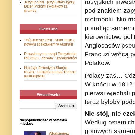
rosyjskich inwest
Język polski - język, który łączy.
Dzień Polonii i Polaków za
pod znakiem zapy
granicą
metropolii. Nie 
potrafiąc samemu
Events Info
kierownictwo pol
"Mój tata się żeni". Mam Teatr z
Anglosasów pseu
nowym spektaklem w Australii
Francuzi wrócą p
Prawybory na urząd Prezydenta
RP 2025 - debata 7 kandydatów
Polaków.
Nie żyje Ernestyna Skurjat-
Kozek - unikalna postać Polonii
Polacy zaś… Cóż,
australijskiej
W końcu w 1812 r
pierwsi wjechali p
Wyszukiwarka
teraz byłoby pod
Nie stój, nie cze
Najpopularniejsze w ostatnim
Według ostatnich
miesiącu
gotowych samemu 
Włodzimierz