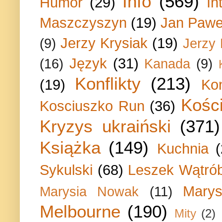
Info
(569)
Humor
(29)
In
Maszczyszyn
(19)
Jan Paweł
Jerzy Krysiak
(19)
(9)
Jerzy
Język
(31)
(16)
Kanada
(9)
Konflikty
(213)
(19)
Ko
Kości
Kosciuszko Run
(36)
Kryzys ukraiński
(371)
Książka
(149)
Kuchnia
Sykulski
(68)
Leszek Wątrób
Marys
Marysia Nowak
(11)
Melbourne
(190)
Mity
(2)