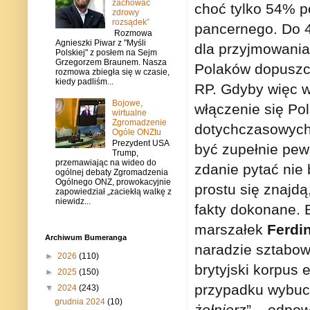
zachować
choć tylko 54% p
zdrowy
rozsądek”
pancernego. Do 4
Rozmowa
Agnieszki Piwar z "Myśli
dla przyjmowani
Polskiej" z posłem na Sejm
Grzegorzem Braunem. Nasza
Polaków dopuszc
rozmowa zbiegła się w czasie,
kiedy padliśm...
RP. Gdyby więc w
Bojowe,
włączenie się Po
wirtualne
Zgromadzenie
dotychczasowych 
Ogóle ONZtu
Prezydent USA
być zupełnie pewn
Trump,
przemawiając na wideo do
zdanie pytać nie 
ogólnej debaty Zgromadzenia
Ogólnego ONZ, prowokacyjnie
prostu się znajdą
zapowiedział „zaciekłą walkę z
niewidz...
fakty dokonane. 
marszałek
Ferdi
Archiwum Bumeranga
naradzie sztabow
►
2026
(110)
brytyjski korpus 
►
2025
(150)
przypadku wybuch
▼
2024
(243)
grudnia 2024
(10)
żołnierz
” – odpow