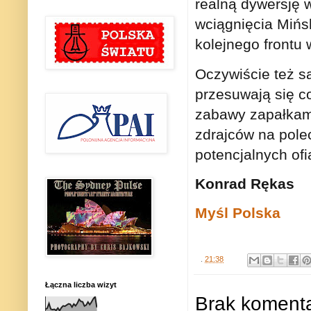
realną dywersję 
wciągnięcia Mińsk
kolejnego frontu
Oczywiście też sa
przesuwają się c
zabawy zapałkam
zdrajców na pole
potencjalnych ofi
Konrad Rękas
Myśl Polska
.
21:38
Łączna liczba wizyt
Brak komenta