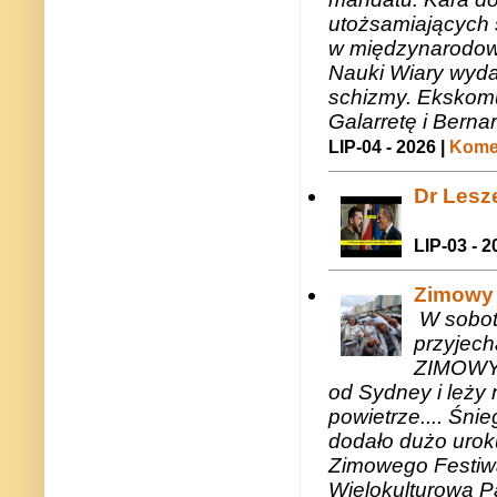
utożsamiających 
w międzynarodow
Nauki Wiary wyda
schizmy. Ekskomu
Galarretę i Bernar
LIP-04 - 2026 |
Komen
Dr Lesze
LIP-03 - 2
Zimowy 
W sobotę
przyjech
ZIMOWY 
od Sydney i leży 
powietrze.... Śni
dodało dużo uroku
Zimowego Festiwal
Wielokulturową P