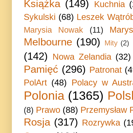
Książka
(149)
Kuchnia
Sykulski
(68)
Leszek Wątrób
Marys
Marysia Nowak
(11)
Melbourne
(190)
Mity
(2)
(142)
Nowa Zelandia
(32)
Pamięć
(296)
Patronat
(4
PolArt
(48)
Polacy w Austra
Polonia
(1365)
Pols
Prawo
(88)
Przemysław P
(8)
Rosja
(317)
Rozrywka
(1