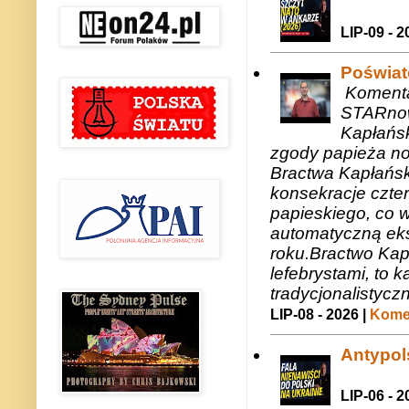
LIP-09 - 2
Poświat
Komenta
STARnow
Kapłańsk
zgody papieża n
Bractwa Kapłańsk
konsekracje czte
papieskiego, co w
automatyczną eks
roku.Bractwo Ka
lefebrystami, to
tradycjonalistycz
LIP-08 - 2026 |
Komen
Antypols
LIP-06 - 2