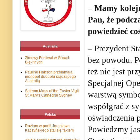
– Mamy kolejn
Pan, że podcza
powiedzieć co
– Prezydent S
Australia
bez powodu. Po
Zimowy Festiwal w Górach
Błękitnych
też nie jest p
Pauline Hanson przełamała
monopol duopolu rządzącego
Specjalnej Op
Australią
Solemn Mass of the Easter Vigil
warstwą symbo
St Mary's Cathedral Sydney
współgrać z sy
Polska
oświadczenia p
Rozłam w partii Jarosława
Powiedzmy jasn
Kaczyńskiego stał się faktem