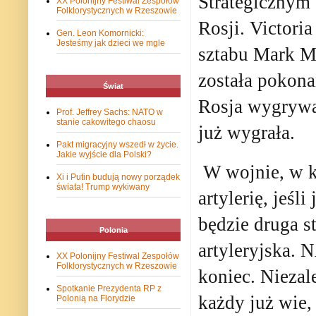
Strategicznym 
XX Polonijny Festiwal Zespołów
Folklorystycznych w Rzeszowie
Rosji. Victori
Gen. Leon Komornicki:
Jesteśmy jak dzieci we mgle
sztabu Mark Mi
została pokonan
Świat
Rosja wygrywa.
Prof. Jeffrey Sachs: NATO w
stanie cakowitego chaosu
już wygrała.
Pakt migracyjny wszedł w życie.
Jakie wyjście dla Polski?
W wojnie, w kt
Xi i Putin budują nowy porządek
świata! Trump wykiwany
artylerię, jeśl
będzie druga s
Polonia
artyleryjska. 
XX Polonijny Festiwal Zespołów
Folklorystycznych w Rzeszowie
koniec. Niezal
Spotkanie Prezydenta RP z
każdy już wie,
Polonią na Florydzie