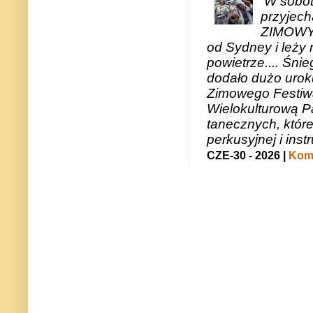
W sobotę
przyjech
ZIMOWY 
od Sydney i leży 
powietrze.... Śni
dodało dużo uroku
Zimowego Festiwal
Wielokulturową P
tanecznych, któr
perkusyjnej i in
CZE-30 - 2026 |
Kome