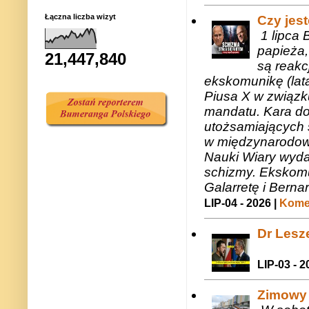
Łączna liczba wizyt
Czy jes
1 lipca 
papieża,
21,447,840
są reakc
ekskomunikę (lat
Piusa X w związk
mandatu. Kara do
utożsamiających 
w międzynarodow
Nauki Wiary wyda
schizmy. Ekskomu
Galarretę i Bernar
LIP-04 - 2026 |
Komen
Dr Lesze
LIP-03 - 2
Zimowy 