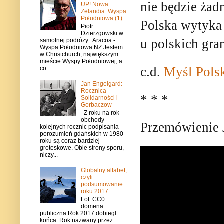
nie będzie żad
UP! Nowa
Zelandia: Wyspa
Południowa (1)
Polska wytyka 
Piotr
Dzierzgowski w
u polskich gran
samotnej podróży. Aracoa -
Wyspa Południowa NZ Jestem
w Christchurch, największym
mieście Wyspy Południowej, a
c.d.
Myśl Pols
co...
Jan Engelgard:
Rocznica
* * *
Solidarności i
Gorbaczow
Z roku na rok
obchody
Przemówienie 
kolejnych rocznic podpisania
porozumień gdańskich w 1980
roku są coraz bardziej
groteskowe. Obie strony sporu,
niczy...
Globalny alfabet,
czyli
podsumowanie
roku 2017
Fot. CC0
domena
publiczna Rok 2017 dobiegł
końca. Rok nazwany przez