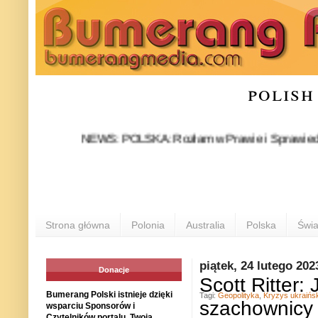
polish
NEWS: POLSKA: Rozłam w Prawie i Sprawiedliwości st
Strona główna
Polonia
Australia
Polska
Świa
piątek, 24 lutego 202
Donacje
Scott Ritter:
Bumerang Polski istnieje dzięki
Tagi:
Geopolityka
,
Kryzys ukraińsk
szachownicy
wsparciu Sponsorów i
Czytelników portalu. Twoja