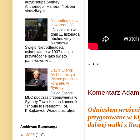
arcybiskupa Sydney
Anthonego Fishera "rokiem
straszliwym...
Niepodległość a
suwerenność
Jak co roku w
dniu 11 listopada
obchodzimy
Narodowe
Święto Niepodległości,
ustanowione w 1937 roku, a
przywrócone jako święto
państwowe w ...
* * *
David Clarke
MLC z pasją o
Polsce podczas
koncertu w
Sydney
Komentarz Adama
David Clarke
MLC podczas przemówienia w
Sydney Town Hall na koncercie
"Tribute to Freedom". Fot.
Odniosłem wrażenie
K.Bajkowski Wśród australjsk...
przygotowane w Kij
dalszej walki z Ros
Archiwum Bumeranga
►
2026
(110)