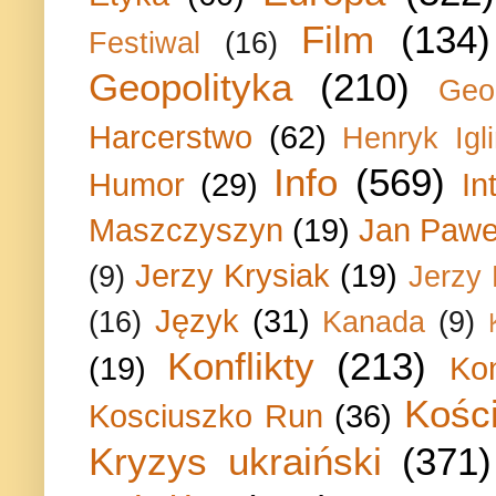
Film
(134)
Festiwal
(16)
Geopolityka
(210)
Geo
Harcerstwo
(62)
Henryk Igli
Info
(569)
Humor
(29)
In
Maszczyszyn
(19)
Jan Paweł
Jerzy Krysiak
(19)
(9)
Jerzy
Język
(31)
(16)
Kanada
(9)
Konflikty
(213)
(19)
Ko
Kości
Kosciuszko Run
(36)
Kryzys ukraiński
(371)