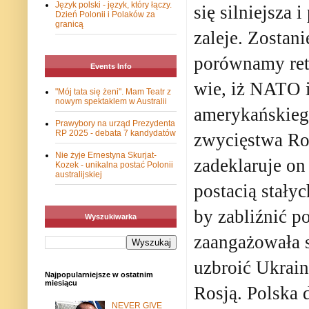
Język polski - język, który łączy.
się silniejsza
Dzień Polonii i Polaków za
granicą
zaleje. Zostan
porównamy ret
Events Info
wie, iż NATO i
"Mój tata się żeni". Mam Teatr z
nowym spektaklem w Australii
amerykańskieg
Prawybory na urząd Prezydenta
RP 2025 - debata 7 kandydatów
zwycięstwa Ros
Nie żyje Ernestyna Skurjat-
zadeklaruje on
Kozek - unikalna postać Polonii
australijskiej
postacią stały
by zabliźnić p
Wyszukiwarka
zaangażowała 
uzbroić Ukrain
Najpopularniejsze w ostatnim
miesiącu
Rosją. Polska 
NEVER GIVE