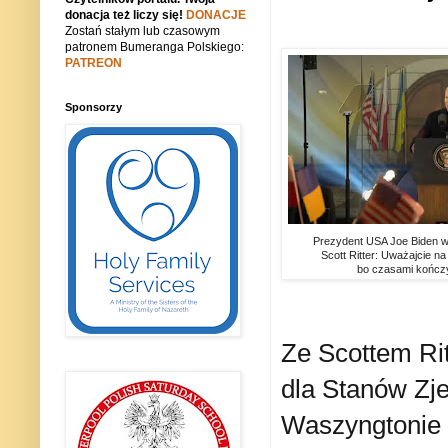
donacja też liczy się!
DONACJE
Zostań stałym lub czasowym
patronem Bumeranga Polskiego:
PATREON
Sponsorzy
Prezydent USA Joe Biden w
Scott Ritter: Uważajcie n
bo czasami kończy 
Ze Scottem Rit
dla Stanów Zj
Waszyngtonie 