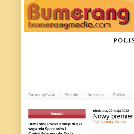
poli
Strona główna
Polonia
Australia
Polska
niedziela, 22 maja 2022
Donacje
Nowy premier 
Tagi:
Australia
,
Wybory
Bumerang Polski istnieje dzięki
wsparciu Sponsorów i
Czytelników portalu. Twoja