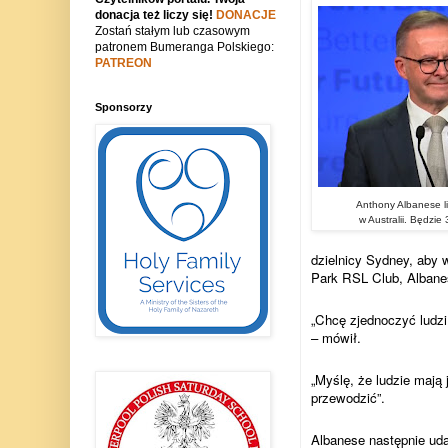
donacja też liczy się!
DONACJE
Zostań stałym lub czasowym
patronem Bumeranga Polskiego:
PATREON
Sponsorzy
Anthony Albanese l
w Australii. Będzie
dzielnicy Sydney, aby 
Park RSL Club, Albane
„Chcę zjednoczyć ludz
– mówił.
„Myślę, że ludzie mają 
przewodzić”.
Albanese następnie ud