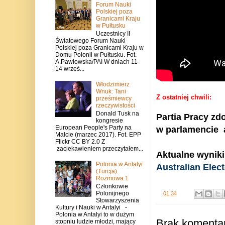
Forum Nauki
Polskiej poza
Granicami Kraju
w Pułtusku
Uczestnicy II
Światowego Forum Nauki
Polskiej poza Granicami Kraju w
Domu Polonii w Pułtusku. Fot.
A.Pawłowska/PAI W dniach 11-
14 wrześ...
Włodzimierz
Wnuk: Tani
Z ostatniej chwili:
prześmiewcy
rzeczywistości
Donald Tusk na
Partia Pracy zd
kongresie
European People's Party na
w parlamencie 
Malcie (marzec 2017). Fot. EPP
Flickr CC BY 2.0 Z
zaciekawieniem przeczytałem...
Aktualne wynik
Polonia w Antalyi
Australian Ele
(Turcja).
Rozmowa 1
Członkowie
Polonijnego
.
01:34
Stowarzyszenia
Kultury i Nauki w Antalyi -
Polonia w Antalyi to w dużym
Brak komentar
stopniu ludzie młodzi, mający