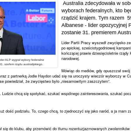
Australia zdecydowała w sob
wyborach federalnych, kto będ
rządzić krajem. Tym razem 59
Albanese - lider opozycyjnej P
zostanie 31. premierem Austral
Lider Partii Pracy wyszedł zwycięsko z
po epickiej, sześciotygodniowej kampani
kończącej prawie dziesięcioletnie rządy Ko
narodowej.
ider ALP wygrał wybory federalne
 31. szefem rządu australijskiego.
Mówiąc do mediów, gdy opuszczał swój d
wraz z partnerką Jodie Haydon udać się na uroczysty wieczór wyborczy w Ca
se powiedział, że zwycięstwo było „niesamowitym zaszczytem”.
i.
Ludzie chcą się spotykać, szukać wspólnego zainteresowania, szukać poc
już dość podziału.
To, czego chcą, to zjednoczyć się jako naród, a ja mam z
ał się do klubu, aby przemówić do tłumu rozentuzjazmowanych zwolenników