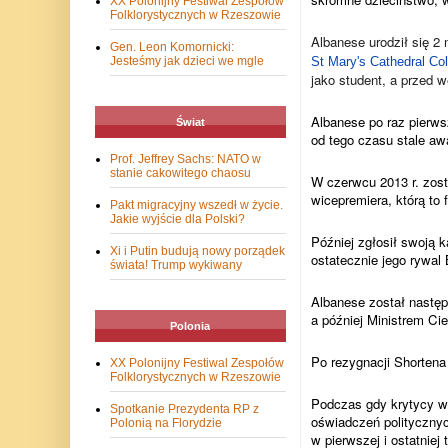
XX Polonijny Festiwal Zespołów
Folklorystycznych w Rzeszowie
‎Albanese urodził się 2
Gen. Leon Komornicki:
‎St Mary's Cathedral Col
Jesteśmy jak dzieci we mgle
jako student, a przed w
Albanese po raz pierw
Świat
od tego czasu stale aw
Prof. Jeffrey Sachs: NATO w
stanie cakowitego chaosu
W czerwcu 2013 r. zost
wicepremiera, którą to 
Pakt migracyjny wszedł w życie.
Jakie wyjście dla Polski?
Później zgłosił swoją k
Xi i Putin budują nowy porządek
ostatecznie jego rywal 
świata! Trump wykiwany
Albanese został następn
a później Ministrem Cie
Polonia
Po rezygnacji Shortena 
XX Polonijny Festiwal Zespołów
Folklorystycznych w Rzeszowie
Podczas gdy krytycy wy
Spotkanie Prezydenta RP z
oświadczeń politycznyc
Polonią na Florydzie
w pierwszej i ostatniej