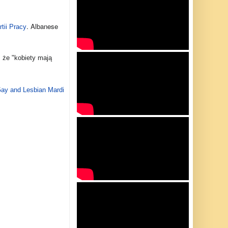
‎.‎
‎ Albanese
rtii Pracy‎
, że "kobiety mają
ay and Lesbian Mardi