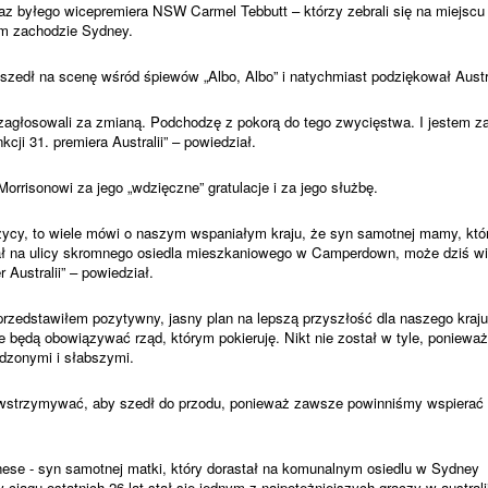
raz byłego wicepremiera NSW Carmel Tebbutt – którzy zebrali się na miejscu 
m zachodzie Sydney.
edł na scenę wśród śpiewów „Albo, Albo” i natychmiast podziękował Austra
y zagłosowali za zmianą. Podchodzę z pokorą do tego zwycięstwa
.
I jestem 
cji 31. premiera Australii” – powiedział.
rrisonowi za jego „wdzięczne” gratulacje i za jego służbę.
czycy, to wiele mówi o naszym wspaniałym kraju, że syn samotnej mamy, któ
stał na ulicy skromnego osiedla mieszkaniowego w Camperdown, może dziś w
 Australii” – powiedział.
przedstawiłem pozytywny, jasny plan na lepszą przyszłość dla naszego kraj
e będą obowiązywać rząd, którym pokieruję.
Nikt nie został w tyle, poniew
dzonymi i słabszymi.
owstrzymywać, aby szedł do przodu, ponieważ zawsze powinniśmy wspierać a
se - syn samotnej matki, który dorastał na komunalnym osiedlu w Sydney i
ciągu ostatnich 26 lat stał się jednym z najpotężniejszych graczy w australij