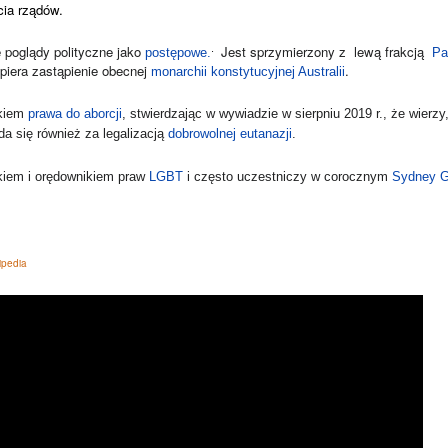
ia rządów.
.
 poglądy polityczne jako ‎
Jest sprzymierzony z lewą frakcją ‎
‎postępowe.‎
‎ Pa
popiera zastąpienie obecnej ‎
‎.‎
‎monarchii konstytucyjnej Australii‎
iem ‎
‎prawa do aborcji‎
‎, stwierdzając w wywiadzie w sierpniu 2019 r., że wierzy
a się również za legalizacją ‎
‎dobrowolnej eutanazji‎
‎. ‎
kiem i orędownikiem praw ‎
‎LGBT‎
i często uczestniczy w corocznym ‎
‎Sydney G
ipedia