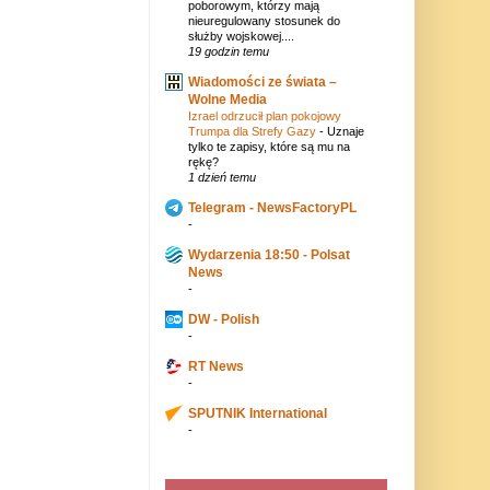
poborowym, którzy mają
nieuregulowany stosunek do
służby wojskowej....
19 godzin temu
Wiadomości ze świata –
Wolne Media
Izrael odrzucił plan pokojowy
Trumpa dla Strefy Gazy
-
Uznaje
tylko te zapisy, które są mu na
rękę?
1 dzień temu
Telegram - NewsFactoryPL
-
Wydarzenia 18:50 - Polsat
News
-
DW - Polish
-
RT News
-
SPUTNIK International
-