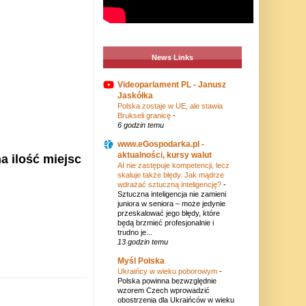
News Links
Videoparlament PL - Janusz
Jaskółka
Polska zostaje w UE, ale stawia
Brukseli granicę
-
6 godzin temu
www.eGospodarka.pl -
aktualności, kursy walut
a ilość miejsc
AI nie zastępuje kompetencji, lecz
skaluje także błędy. Jak mądrze
wdrażać sztuczną inteligencję?
-
Sztuczna inteligencja nie zamieni
juniora w seniora – może jedynie
przeskalować jego błędy, które
będą brzmieć profesjonalnie i
trudno je...
13 godzin temu
Myśl Polska
Ukraińcy w wieku poborowym
-
Polska powinna bezwzględnie
wzorem Czech wprowadzić
obostrzenia dla Ukraińców w wieku