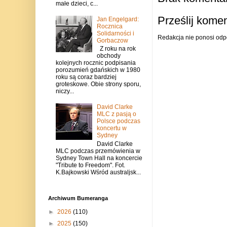
małe dzieci, c...
Prześlij kome
Jan Engelgard:
Rocznica
Solidarności i
Redakcja nie ponosi odp
Gorbaczow
Z roku na rok
obchody
kolejnych rocznic podpisania
porozumień gdańskich w 1980
roku są coraz bardziej
groteskowe. Obie strony sporu,
niczy...
David Clarke
MLC z pasją o
Polsce podczas
koncertu w
Sydney
David Clarke
MLC podczas przemówienia w
Sydney Town Hall na koncercie
"Tribute to Freedom". Fot.
K.Bajkowski Wśród australjsk...
Archiwum Bumeranga
►
2026
(110)
►
2025
(150)