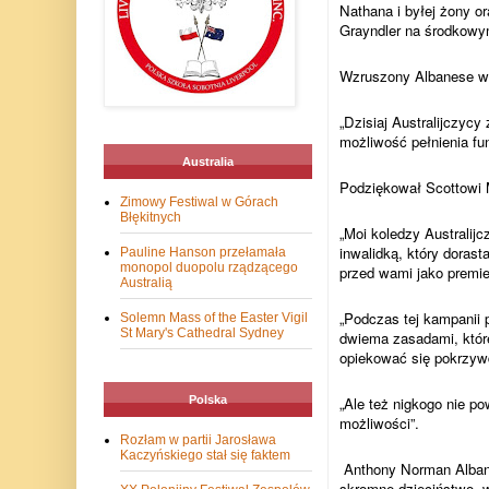
Nathana i byłej żony o
Grayndler na środkowy
Wzruszony Albanese wsz
„Dzisiaj Australijczyc
możliwość pełnienia funk
Australia
Podziękował Scottowi Mo
Zimowy Festiwal w Górach
Błękitnych
„Moi koledzy Australij
inwalidką, który dora
Pauline Hanson przełamała
monopol duopolu rządzącego
przed wami jako premier
Australią
„Podczas tej kampanii 
Solemn Mass of the Easter Vigil
St Mary's Cathedral Sydney
dwiema zasadami, któr
opiekować się pokrzyw
„Ale też nigkogo nie p
Polska
możliwości”.
Rozłam w partii Jarosława
Kaczyńskiego stał się faktem
Anthony Norman Albane
skromne dzieciństwo, w 