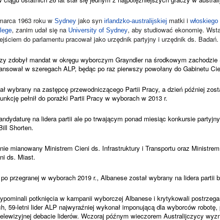
 marca 1963 roku w ‎
‎ jako syn ‎
‎ matki i ‎
‎Sydney‎
‎irlandzko-australijskiej‎
‎włoskiego‎
‎, zanim udał się na ‎
‎, aby studiować ekonomię. Wstąp
lege‎
‎University of Sydney‎
ejściem do parlamentu pracował jako urzędnik partyjny i urzędnik ds. Badań. 
szy zdobył mandat w okręgu wyborczym Grayndler na środkowym zachodzie 
ansował w szeregach ALP, będąc po raz pierwszy powołany do Gabinetu Cie
ał wybrany na zastępcę przewodniczącego Partii Pracy, a dzień później zost
funkcję pełnił do porażki Partii Pracy w wyborach w 2013 r.
andydaturę na lidera partii ale po trwającym ponad miesiąc konkursie partyj
Bill Shorten.
ie mianowany Ministrem Cieni ds. Infrastruktury i Transportu oraz Ministrem 
ni ds. Miast.
po przegranej w wyborach 2019 r., Albanese został wybrany na lidera partii 
pominali potknięcia w kampanii wyborczej Albanese i krytykowali postrzeg
h, 59-letni lider ALP najwyraźniej wykonał imponującą dla wyborców robotę,
 telewizyjnej debacie liderów. Wczoraj późnym wieczorem Australijczycy wyzn