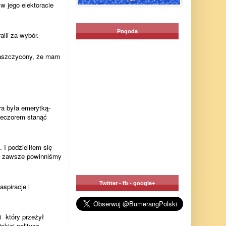
w jego elektoracie
Pogoda
lii za wybór.
zaszczycony, że mam
ra była emerytką-
ieczorem stanąć
u.
I podzieliłem się
aż zawsze powinniśmy
Twitter - fb - google+
spiracje i
 który przeżył
skiej polityce.