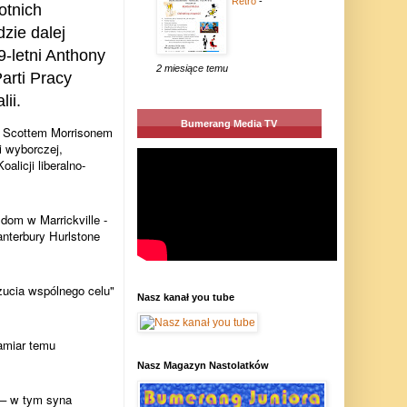
Retro
-
otnich
zie dalej
-letni Anthony
2 miesiące temu
arti Pracy
ii.
Bumerang Media TV
e Scottem Morrisonem
i wyborczej,
alicji liberalno-
om w Marrickville -
nterbury Hurlstone
zucia wspólnego celu"
Nasz kanał you tube
amiar temu
Nasz Magazyn Nastolatków
 – w tym syna