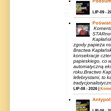
Podsum
LIP-09 - 2
Poświat
Komenta
STARnow
Kapłańsk
zgody papieża n
Bractwa Kapłańsk
konsekracje czte
papieskiego, co w
automatyczną eks
roku.Bractwo Ka
lefebrystami, to
tradycjonalistycz
LIP-08 - 2026 |
Komen
Antypols
LIP-06 - 2