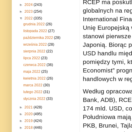
RCEP ma poskutk
►
2024
(243)
globalnych na reg
►
2023
(254)
International Fin
▼
2022
(335)
grudnia 2022
(26)
Unię Europejską 
listopada 2022
(27)
stanowi pierwsze
października 2022
(28)
Japonią. Biorąc 
września 2022
(28)
sierpnia 2022
(22)
USD handlu międ
lipca 2022
(23)
pomiędzy tymi, k
czerwca 2022
(36)
Economist” progn
maja 2022
(25)
handlowych w reg
kwietnia 2022
(26)
marca 2022
(30)
Według opracowa
lutego 2022
(31)
Bank, ADB), RCEP
stycznia 2022
(33)
174 mld. USD, co
►
2021
(428)
►
2020
(495)
Południowa mają
►
2019
(424)
PKB, Brunei, Tajl
►
2018
(446)