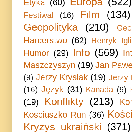
Europa
(522)
Etyka
(60)
Film
(134)
Festiwal
(16)
Geopolityka
(210)
Geo
Harcerstwo
(62)
Henryk Igli
Info
(569)
Humor
(29)
In
Maszczyszyn
(19)
Jan Paweł
Jerzy Krysiak
(19)
(9)
Jerzy
Język
(31)
(16)
Kanada
(9)
Konflikty
(213)
(19)
Ko
Kości
Kosciuszko Run
(36)
Kryzys ukraiński
(371)