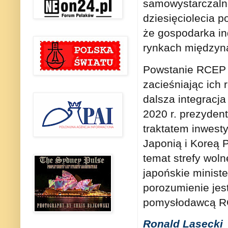
samowystarczalno
dziesięciolecia po
że gospodarka in
rynkach międzyn
Powstanie RCEP s
zacieśniając ich 
dalsza integracj
2020 r. prezydent
traktatem inwesty
Japonią i Koreą 
temat strefy wol
japońskie minist
porozumienie jes
pomysłodawcą RCE
Ronald Lasecki