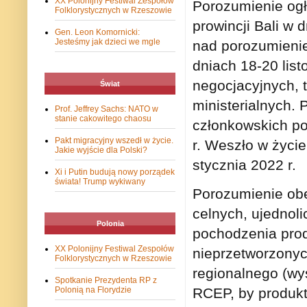
XX Polonijny Festiwal Zespołów
Porozumienie ogł
Folklorystycznych w Rzeszowie
prowincji Bali w 
Gen. Leon Komornicki:
Jesteśmy jak dzieci we mgle
nad porozumieni
dniach 18-20 list
negocjacyjnych, 
Świat
ministerialnych.
Prof. Jeffrey Sachs: NATO w
stanie cakowitego chaosu
członkowskich po
Pakt migracyjny wszedł w życie.
r. Weszło w życi
Jakie wyjście dla Polski?
stycznia 2022 r.
Xi i Putin budują nowy porządek
świata! Trump wykiwany
Porozumienie obe
celnych, ujednol
Polonia
pochodzenia prod
XX Polonijny Festiwal Zespołów
nieprzetworzonyc
Folklorystycznych w Rzeszowie
regionalnego (wy
Spotkanie Prezydenta RP z
RCEP, by produkt 
Polonią na Florydzie