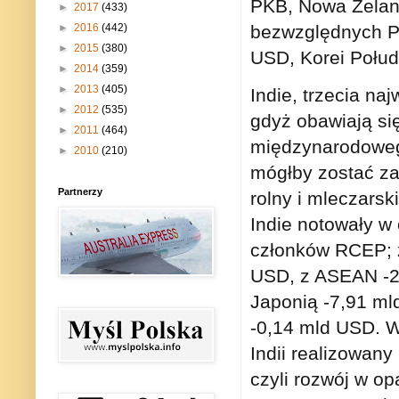
PKB, Nowa Zelan
►
2017
(433)
►
2016
(442)
bezwzględnych P
►
2015
(380)
USD, Korei Połud
►
2014
(359)
►
2013
(405)
Indie, trzecia na
►
2012
(535)
gdyż obawiają si
►
2011
(464)
międzynarodoweg
►
2010
(210)
mógłby zostać za
Partnerzy
rolny i mleczarsk
Indie notowały w
członków RCEP; z
USD, z ASEAN -23
Japonią -7,91 ml
-0,14 mld USD. W
Indii realizowany
czyli rozwój w op