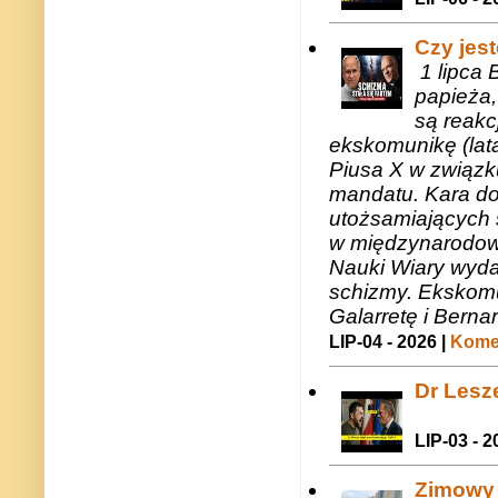
Czy jes
1 lipca 
papieża,
są reakc
ekskomunikę (lat
Piusa X w związk
mandatu. Kara do
utożsamiających 
w międzynarodow
Nauki Wiary wyda
schizmy. Ekskomu
Galarretę i Bernar
LIP-04 - 2026 |
Komen
Dr Lesze
LIP-03 - 2
Zimowy 