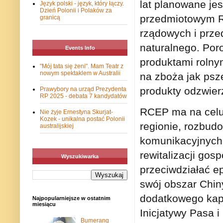
lat planowane jes
Język polski - język, który łączy.
Dzień Polonii i Polaków za
przedmiotowym R
granicą
rządowych i prze
naturalnego. Por
Events Info
produktami rolny
"Mój tata się żeni". Mam Teatr z
nowym spektaklem w Australii
na zboża jak psze
produkty odzwierz
Prawybory na urząd Prezydenta
RP 2025 - debata 7 kandydatów
RCEP ma na celu 
Nie żyje Ernestyna Skurjat-
Kozek - unikalna postać Polonii
regionie, rozbud
australijskiej
komunikacyjnych 
rewitalizacji gos
Wyszukiwarka
przeciwdziałać e
swój obszar Chin
dodatkowego kapi
Najpopularniejsze w ostatnim
miesiącu
Inicjatywy Pasa i 
Bumerang