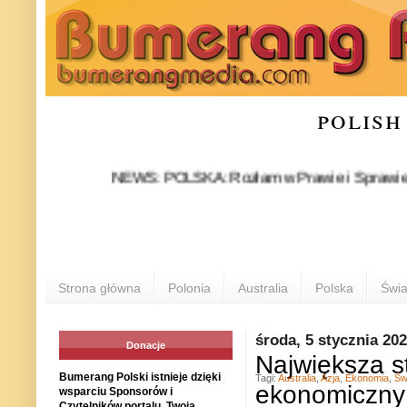
polish
NEWS: POLSKA: Rozłam w Prawie i Sprawiedliwości s
Strona główna
Polonia
Australia
Polska
Świa
środa, 5 stycznia 20
Donacje
Największa s
Bumerang Polski istnieje dzięki
Tagi:
Australia
,
Azja
,
Ekonomia
,
Św
ekonomiczny 
wsparciu Sponsorów i
Czytelników portalu. Twoja