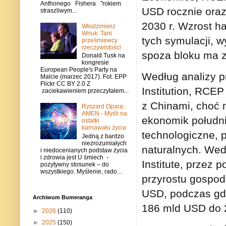
Anthonego Fishera "rokiem
USD rocznie oraz
straszliwym...
2030 r. Wzrost 
Włodzimierz
Wnuk: Tani
tych symulacji, 
prześmiewcy
rzeczywistości
spoza bloku ma 
Donald Tusk na
kongresie
European People's Party na
Według analizy p
Malcie (marzec 2017). Fot. EPP
Flickr CC BY 2.0 Z
Institution, RCE
zaciekawieniem przeczytałem...
z Chinami, choć 
Ryszard Opara:
AMEN - Myśli na
ekonomik południ
ostatki
karnawału życia
technologiczne, 
Jedną z bardzo
niezrozumiałych
naturalnych. Wed
i niedocenianych podstaw życia
i zdrowia jest U śmiech -
Institute, przez
pozytywny stosunek – do
wszystkiego. Myślenie, rado...
przyrostu gospo
USD, podczas gd
Archiwum Bumeranga
186 mld USD do 
►
2026
(110)
►
2025
(150)