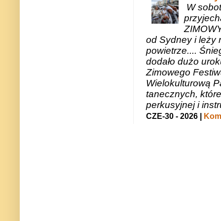
W sobotę
przyjech
ZIMOWY 
od Sydney i leży 
powietrze.... Śni
dodało dużo uroku
Zimowego Festiwal
Wielokulturową P
tanecznych, któr
perkusyjnej i in
CZE-30 - 2026 |
Kome