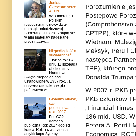
Juniora:
Porozumienie jes
Czerwone serce
Australii
Postępowe Poroz
W Bumerangu
Polskim
(Comprehensive a
rozpoczynamy nowy dział
redakcji młodzieżowej –
CPTPP), które wes
Bumerang Juniora . Znajdą się
w nim materiały nadesłane
Wietnam, Malezję
przez naszyc...
Meksyk, Peru i C
Niepodległość a
suwerenność
następcą Partner
Jak co roku w
dniu 11 listopada
TPP), którego pro
obchodzimy
Narodowe
Donalda Trumpa w
Święto Niepodległości,
ustanowione w 1937 roku, a
przywrócone jako święto
W 2007 r. PKB p
państwowe w ...
PKB członków TP
Globalny alfabet,
czyli
„Financial Times
podsumowanie
roku 2017
186 mld. USD. W
Fot. CC0
domena
Petera A. Petri i
publiczna Rok 2017 dobiegł
końca. Rok nazwany przez
Economics, RCEP
arcybiskupa Sydney