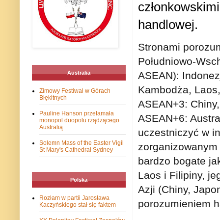
członkowskimi
handlowej.
Stronami porozum
Południowo-Wscho
ASEAN): Indonezj
Australia
Kambodża, Laos, 
Zimowy Festiwal w Górach
Błękitnych
ASEAN+3: Chiny, 
Pauline Hanson przełamała
ASEAN+6: Austral
monopol duopolu rządzącego
Australią
uczestniczyć w i
Solemn Mass of the Easter Vigil
zorganizowanym 4
St Mary's Cathedral Sydney
bardzo bogate jak
Laos i Filipiny, 
Polska
Azji (Chiny, Jap
Rozłam w partii Jarosława
porozumieniem h
Kaczyńskiego stał się faktem