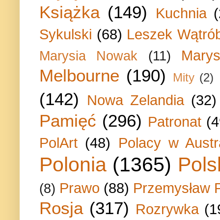
Książka
(149)
Kuchnia
Sykulski
(68)
Leszek Wątrób
Marys
Marysia Nowak
(11)
Melbourne
(190)
Mity
(2)
(142)
Nowa Zelandia
(32)
Pamięć
(296)
Patronat
(4
PolArt
(48)
Polacy w Austra
Polonia
(1365)
Pols
Prawo
(88)
Przemysław P
(8)
Rosja
(317)
Rozrywka
(1