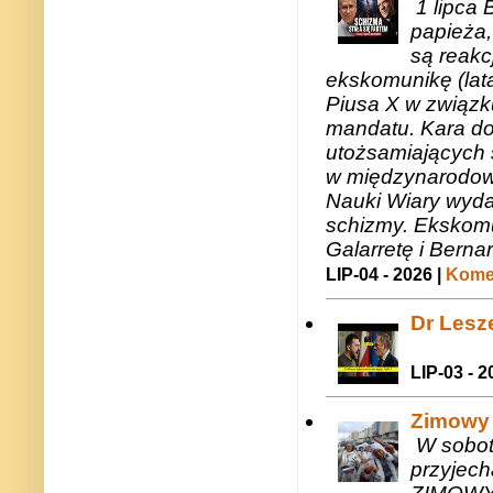
1 lipca 
papieża,
są reakc
ekskomunikę (lat
Piusa X w związk
mandatu. Kara do
utożsamiających 
w międzynarodow
Nauki Wiary wyda
schizmy. Ekskomu
Galarretę i Bernar
LIP-04 - 2026 |
Komen
Dr Lesze
LIP-03 - 2
Zimowy 
W sobotę
przyjech