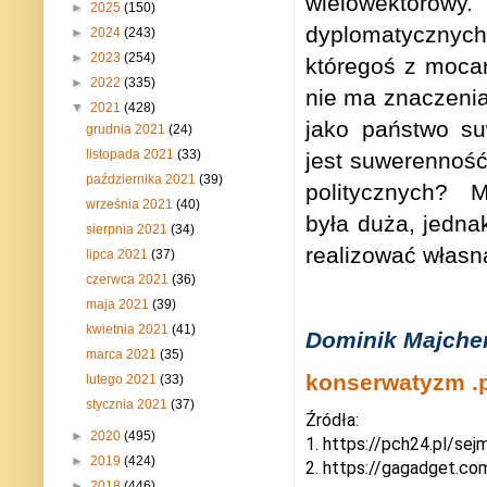
wielowektoro
►
2025
(150)
dyplomatycznych
►
2024
(243)
►
2023
(254)
któregoś z moca
►
2022
(335)
nie ma znaczenia
▼
2021
(428)
jako państwo su
grudnia 2021
(24)
listopada 2021
(33)
jest suwerenność
października 2021
(39)
politycznych? M
września 2021
(40)
była duża, jedna
sierpnia 2021
(34)
realizować własn
lipca 2021
(37)
czerwca 2021
(36)
maja 2021
(39)
kwietnia 2021
(41)
Dominik Majche
marca 2021
(35)
konserwatyzm .p
lutego 2021
(33)
stycznia 2021
(37)
Źródła:
►
2020
(495)
1. https://pch24.pl/se
►
2019
(424)
2. https://gagadget.co
►
2018
(446)