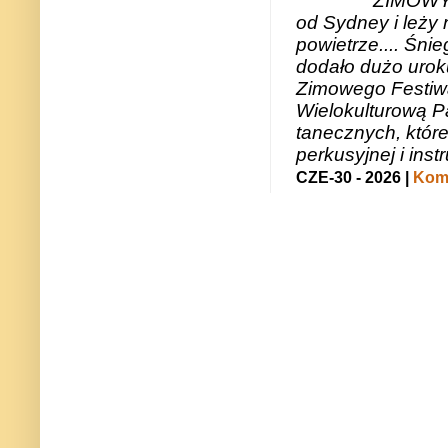
ZIMOWY 
od Sydney i leży 
powietrze.... Śni
dodało dużo uroku
Zimowego Festiwal
Wielokulturową P
tanecznych, któr
perkusyjnej i in
CZE-30 - 2026 |
Kome