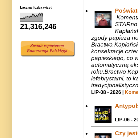
Łączna liczba wizyt
Poświat
Komenta
STARnow
21,316,246
Kapłańsk
zgody papieża n
Bractwa Kapłańsk
konsekracje czte
papieskiego, co w
automatyczną eks
roku.Bractwo Ka
lefebrystami, to
tradycjonalistycz
LIP-08 - 2026 |
Komen
Antypols
LIP-06 - 2
Czy jes