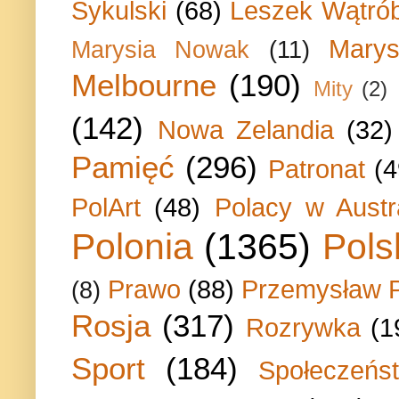
Sykulski
(68)
Leszek Wątrób
Marys
Marysia Nowak
(11)
Melbourne
(190)
Mity
(2)
(142)
Nowa Zelandia
(32)
Pamięć
(296)
Patronat
(4
PolArt
(48)
Polacy w Austra
Polonia
(1365)
Pols
Prawo
(88)
Przemysław P
(8)
Rosja
(317)
Rozrywka
(1
Sport
(184)
Społeczeńs