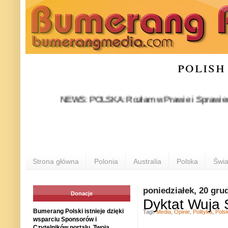
polish
NEWS: POLSKA: Rozłam w Prawie i Sprawiedliwości st
Strona główna
Polonia
Australia
Polska
Świa
poniedziałek, 20 gru
Donacje
Dyktat Wuja
Bumerang Polski istnieje dzięki
Tagi:
Media
,
Opinie
,
Polityka
,
Pols
wsparciu Sponsorów i
Czytelników portalu. Twoja