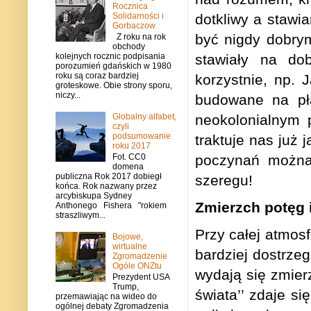
Rocznica
Solidarności i
dotkliwy a stawi
Gorbaczow
być nigdy dobrym
Z roku na rok
obchody
stawiały na do
kolejnych rocznic podpisania
porozumień gdańskich w 1980
roku są coraz bardziej
korzystnie, np. 
groteskowe. Obie strony sporu,
niczy...
budowane na pł
Globalny alfabet,
neokolonialnym 
czyli
podsumowanie
traktuje nas już 
roku 2017
poczynań można 
Fot. CC0
domena
publiczna Rok 2017 dobiegł
szeregu!
końca. Rok nazwany przez
arcybiskupa Sydney
Zmierzch potęg i
Anthonego Fishera "rokiem
straszliwym...
Przy całej atmos
Bojowe,
wirtualne
bardziej dostrze
Zgromadzenie
Ogóle ONZtu
wydają się zmier
Prezydent USA
Trump,
świata’’ zdaje s
przemawiając na wideo do
ogólnej debaty Zgromadzenia