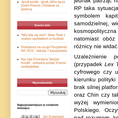
jednak patrząc n
Język polski - język, który łączy.
Dzień Polonii i Polaków za
RP taka sytuacja 
granicą
symbolem kapit
samodzielnej, wi
Events Info
kosmopolityczna
"Mój tata się żeni". Mam Teatr z
natomiast obóz 
nowym spektaklem w Australii
różnicy nie widać
Prawybory na urząd Prezydenta
RP 2025 - debata 7 kandydatów
Uzależnienie p
Nie żyje Ernestyna Skurjat-
(przypadek
Lex 
Kozek - unikalna postać Polonii
australijskiej
cyfrowego czy u
kierunku polityk
Wyszukiwarka
brak silnej platf
oraz Chin czy ta
wyżej wymienion
Najpopularniejsze w ostatnim
miesiącu
Polskiego. Oczyw
nad rozumem, kró
Jan Engelgard: