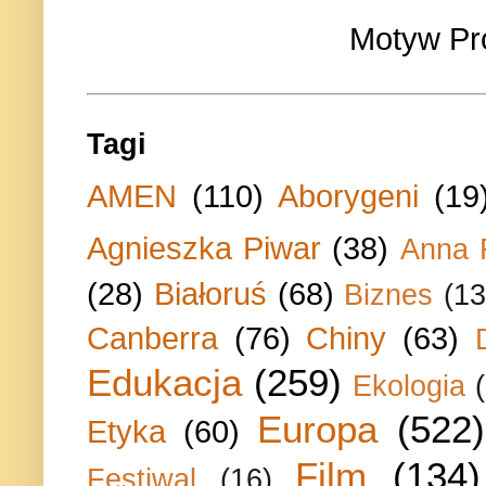
Motyw Pr
Tagi
AMEN
(110)
Aborygeni
(19
Agnieszka Piwar
(38)
Anna 
(28)
Białoruś
(68)
Biznes
(13
Canberra
(76)
Chiny
(63)
Edukacja
(259)
Ekologia
Europa
(522)
Etyka
(60)
Film
(134)
Festiwal
(16)