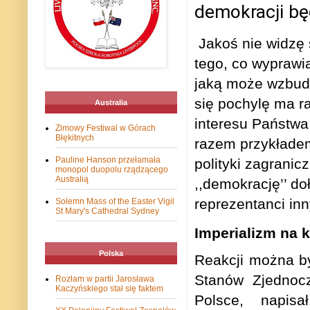
demokracji będ
Jakoś nie widzę
tego, co wyprawia
jaką może wzbudzi
się pochylę ma r
Australia
interesu Państwa
Zimowy Festiwal w Górach
Błękitnych
razem przykładem
Pauline Hanson przełamała
polityki zagranic
monopol duopolu rządzącego
Australią
,,demokrację’’ doł
reprezentanci in
Solemn Mass of the Easter Vigil
St Mary's Cathedral Sydney
Imperializm na 
Polska
Reakcji można by
Stanów Zjednocz
Rozłam w partii Jarosława
Kaczyńskiego stał się faktem
Polsce, napisa