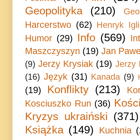
Geopolityka
(210)
Geo
Harcerstwo
(62)
Henryk Igli
Info
(569)
Humor
(29)
In
Maszczyszyn
(19)
Jan Paweł
Jerzy Krysiak
(19)
(9)
Jerzy
Język
(31)
(16)
Kanada
(9)
Konflikty
(213)
(19)
Ko
Kości
Kosciuszko Run
(36)
Kryzys ukraiński
(371)
Książka
(149)
Kuchnia