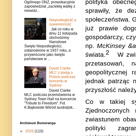
polityka obecne
Ogólnego ONZ, prowokacyjnie
zapowiedział „zaciekłą walkę z
sprawiły, że de
niewidz...
społeczeństwa. 
Niepodległość a
suwerenność
już prawie dogo
Jak co roku w
dniu 11 listopada
gospodarczy, czy
obchodzimy
Narodowe
np.
McKinsey &a
Święto Niepodległości,
ustanowione w 1937 roku, a
2
świata.
W zwią
przywrócone jako święto
państwowe w ...
przetasowań, 
David Clarke
geopolitycznej 
MLC z pasją o
Polsce podczas
jednak patrząc 
koncertu w
Sydney
przyszłość należy
David Clarke
MLC podczas przemówienia w
Sydney Town Hall na koncercie
Co w takiej sy
"Tribute to Freedom". Fot.
K.Bajkowski Wśród australjsk...
Zjednoczonych
zwiastunem obaw
Archiwum Bumeranga
polityki zag
►
2026
(110)