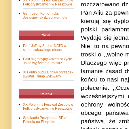
XX Polonijny Festiwal Zespołów
rozczarowane dz
Folklorystycznych w Rzeszowie
Pan Aliu za pew
Gen. Leon Komornicki:
Jesteśmy jak dzieci we mgle
kierują się dypl
polski parlamen
Świat
Wydaje się jedna
Nie, to na pewno
Prof. Jeffrey Sachs: NATO w
stanie cakowitego chaosu
troski o ,,wolne 
Pakt migracyjny wszedł w życie.
Dlaczego więc p
Jakie wyjście dla Polski?
łamanie zasad d
Xi i Putin budują nowy porządek
świata! Trump wykiwany
końcu to nasi naj
polecenie: ,,Oc
Polonia
wcześniejszymi 
ochrony wolnośc
XX Polonijny Festiwal Zespołów
Folklorystycznych w Rzeszowie
obcego państwa
Spotkanie Prezydenta RP z
państwa, że zro
Polonią na Florydzie