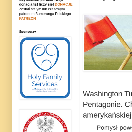
donacja też liczy się!
DONACJE
Zostań stałym lub czasowym
patronem Bumeranga Polskiego:
PATREON
Sponsorzy
Washington Ti
Pentagonie.
Ch
amerykańskiej
Pomysł pows