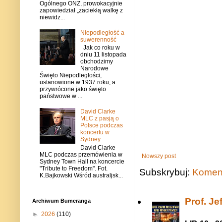
Ogólnego ONZ, prowokacyjnie
zapowiedział „zaciekłą walkę z
niewidz...
Niepodległość a
suwerenność
Jak co roku w
dniu 11 listopada
obchodzimy
Narodowe
Święto Niepodległości,
ustanowione w 1937 roku, a
przywrócone jako święto
państwowe w ...
David Clarke
MLC z pasją o
Polsce podczas
koncertu w
Sydney
David Clarke
MLC podczas przemówienia w
Nowszy post
Sydney Town Hall na koncercie
"Tribute to Freedom". Fot.
Subskrybuj:
Koment
K.Bajkowski Wśród australjsk...
Prof. J
Archiwum Bumeranga
►
2026
(110)