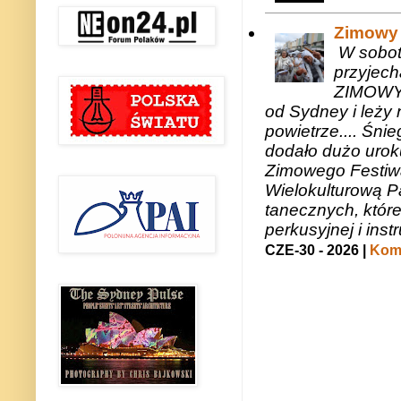
Zimowy 
W sobotę
przyjech
ZIMOWY 
od Sydney i leży 
powietrze.... Śni
dodało dużo uroku
Zimowego Festiwal
Wielokulturową P
tanecznych, któr
perkusyjnej i in
CZE-30 - 2026 |
Kome