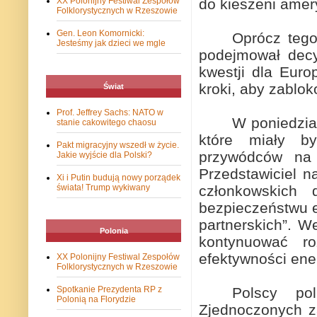
do
kieszeni ame
XX Polonijny Festiwal Zespołów
Folklorystycznych w Rzeszowie
Gen. Leon Komornicki:
Oprócz tego
Jesteśmy jak dzieci we mgle
podejmował decy
kwestji dla Eur
kroki, aby zablo
Świat
Prof. Jeffrey Sachs: NATO w
W poniedzia
stanie cakowitego chaosu
które miały by
Pakt migracyjny wszedł w życie.
przywódców na t
Jakie wyjście dla Polski?
Przedstawiciel n
Xi i Putin budują nowy porządek
członkowskich 
świata! Trump wykiwany
bezpieczeństwu 
partnerskich”. W
Polonia
kontynuować r
efektywności ener
XX Polonijny Festiwal Zespołów
Folklorystycznych w Rzeszowie
Polscy po
Spotkanie Prezydenta RP z
Polonią na Florydzie
Zjednoczonych z