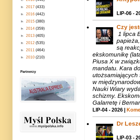
►
2017
(433)
LIP-06 - 2
►
2016
(442)
►
2015
(380)
Czy jes
►
2014
(359)
1 lipca 
►
2013
(405)
papieża,
►
2012
(535)
są reakc
►
2011
(464)
ekskomunikę (lat
►
2010
(210)
Piusa X w związk
mandatu. Kara do
Partnerzy
utożsamiających 
w międzynarodow
Nauki Wiary wyda
schizmy. Ekskomu
Galarretę i Bernar
LIP-04 - 2026 |
Komen
Dr Lesze
LIP-03 - 2