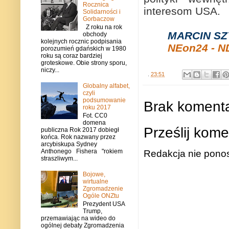
Rocznica
interesom USA.
Solidarności i
Gorbaczow
Z roku na rok
MARCIN S
obchody
kolejnych rocznic podpisania
NEon24 - N
porozumień gdańskich w 1980
roku są coraz bardziej
groteskowe. Obie strony sporu,
niczy...
.
23:51
Globalny alfabet,
czyli
podsumowanie
Brak komenta
roku 2017
Fot. CC0
domena
Prześlij kome
publiczna Rok 2017 dobiegł
końca. Rok nazwany przez
arcybiskupa Sydney
Anthonego Fishera "rokiem
Redakcja nie ponos
straszliwym...
Bojowe,
wirtualne
Zgromadzenie
Ogóle ONZtu
Prezydent USA
Trump,
przemawiając na wideo do
ogólnej debaty Zgromadzenia