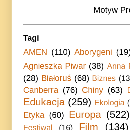
Motyw Pr
Tagi
AMEN
(110)
Aborygeni
(19
Agnieszka Piwar
(38)
Anna 
(28)
Białoruś
(68)
Biznes
(13
Canberra
(76)
Chiny
(63)
Edukacja
(259)
Ekologia
Europa
(522)
Etyka
(60)
Film
(134)
Festiwal
(16)