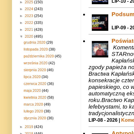
LIP-10 - 2
►
2025
(150)
►
2024
(243)
Podsum
►
2023
(254)
►
2022
(335)
LIP-09 - 2
►
2021
(428)
▼
2020
(495)
Poświat
grudnia 2020
(29)
Komenta
listopada 2020
(38)
STARnow
października 2020
(45)
Kapłańsk
września 2020
(42)
zgody papieża n
sierpnia 2020
(46)
Bractwa Kapłańsk
lipca 2020
(34)
konsekracje czte
czerwca 2020
(36)
papieskiego, co w
maja 2020
(44)
automatyczną eks
kwietnia 2020
(58)
roku.Bractwo Ka
marca 2020
(49)
lefebrystami, to
lutego 2020
(38)
tradycjonalistycz
stycznia 2020
(36)
LIP-08 - 2026 |
Komen
►
2019
(424)
Antypols
►
2018
(446)