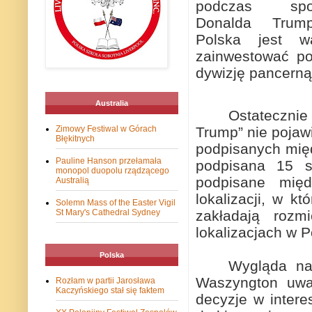
podczas sp
Donalda
Trum
Polska
jest
w
zainwestować po
dywizję pancerną
Australia
Ostateczni
Trump” nie pojaw
Zimowy Festiwal w Górach
Błękitnych
podpisanych mię
Pauline Hanson przełamała
podpisana 15 si
monopol duopolu rządzącego
podpisane międ
Australią
lokalizacji, w k
Solemn Mass of the Easter Vigil
zakładają rozm
St Mary's Cathedral Sydney
lokalizacjach w P
Polska
Wygląda na
Waszyngton uwa
Rozłam w partii Jarosława
Kaczyńskiego stał się faktem
decyzje w intere