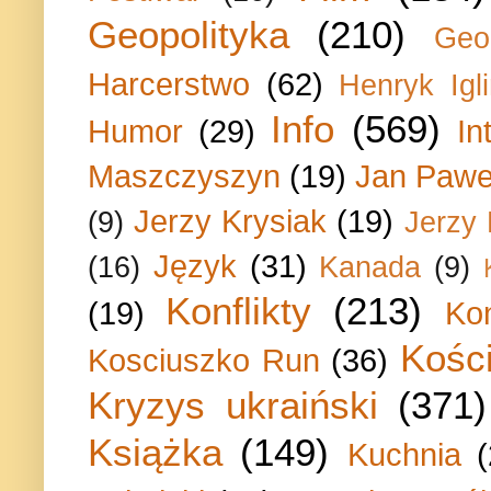
Geopolityka
(210)
Geo
Harcerstwo
(62)
Henryk Igli
Info
(569)
Humor
(29)
In
Maszczyszyn
(19)
Jan Paweł
Jerzy Krysiak
(19)
(9)
Jerzy
Język
(31)
(16)
Kanada
(9)
Konflikty
(213)
(19)
Ko
Kości
Kosciuszko Run
(36)
Kryzys ukraiński
(371)
Książka
(149)
Kuchnia