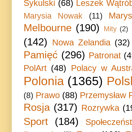
Sykulski
(68)
Leszek Wątrób
Marys
Marysia Nowak
(11)
Melbourne
(190)
Mity
(2)
(142)
Nowa Zelandia
(32)
Pamięć
(296)
Patronat
(4
PolArt
(48)
Polacy w Austra
Polonia
(1365)
Pols
Prawo
(88)
Przemysław P
(8)
Rosja
(317)
Rozrywka
(1
Sport
(184)
Społeczeńs