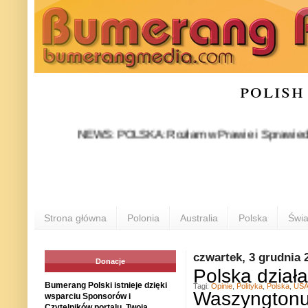
polish
NEWS: POLSKA: Rozłam w Prawie i Sprawiedliwości s
Strona główna
Polonia
Australia
Polska
Świa
czwartek, 3 grudnia 
Donacje
Polska dział
Bumerang Polski istnieje dzięki
Tagi:
Opinie
,
Polityka
,
Polska
,
US
Waszyngton
wsparciu Sponsorów i
Czytelników portalu. Twoja