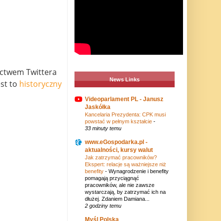
ictwem Twittera
News Links
est to
historyczny
Videoparlament PL - Janusz
Jaskółka
Kancelaria Prezydenta: CPK musi
powstać w pełnym kształcie
-
33 minuty temu
www.eGospodarka.pl -
aktualności, kursy walut
Jak zatrzymać pracowników?
Ekspert: relacje są ważniejsze niż
benefity
-
Wynagrodzenie i benefity
pomagają przyciągnąć
pracowników, ale nie zawsze
wystarczają, by zatrzymać ich na
dłużej. Zdaniem Damiana...
2 godziny temu
Myśl Polska