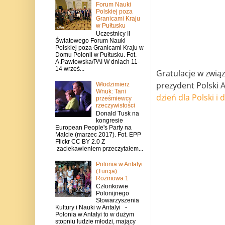
Forum Nauki
Polskiej poza
Granicami Kraju
w Pułtusku
Uczestnicy II
Światowego Forum Nauki
Polskiej poza Granicami Kraju w
Domu Polonii w Pułtusku. Fot.
A.Pawłowska/PAI W dniach 11-
14 wrześ...
​Gratulacje w zwi
prezydent Polski A
Włodzimierz
Wnuk: Tani
dzień dla Polski i 
prześmiewcy
rzeczywistości
Donald Tusk na
kongresie
European People's Party na
Malcie (marzec 2017). Fot. EPP
Flickr CC BY 2.0 Z
zaciekawieniem przeczytałem...
Polonia w Antalyi
(Turcja).
Rozmowa 1
Członkowie
Polonijnego
Stowarzyszenia
Kultury i Nauki w Antalyi -
Polonia w Antalyi to w dużym
stopniu ludzie młodzi, mający