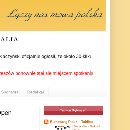
ralia
ński oficjalnie ogłosił, że około 30-kilku posłów zrezygnował
ponownie stał się miejscem spotkania Polonii z całego świata 
Sponsors
Redakcja
Tablica Ogłoszeń
 Open
Bumerang Polski - Tablica
Vis a -Vis - Koktail