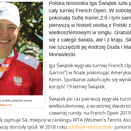
Polska tenisistka Iga Świątek szła 
cały turniej French Open. W sobotę
pokonała Sofię Kenin 2:0 i tym sam
pierwszą w historii osobą z Polski 
wielkoszlemowym w singlu. Gratula
się z całego świata, ale i z kraju. 
nie szczędzili jej Andrzej Duda i M
Morawiecki.
Iga Świątek wygrała turniej French O
Garros”) w finale pokonując Ameryka
Kenin. Spotkanie zakończyło się wynik
korzyść 19-letniej Świątek.
Świątek po raz pierwszy wygrała turni
 polska gwiazda tenisa
wielkoszlemowy, a wcześniej dwukrot
ikipedia
czwartej rundy: na French Open 2019 
k zajmuje 54. miejsce w rankingu WTA (Women's Tennis Asso
wszy dorosły tytuł. W 2018 roku
zdobyła mistrzostwo
junioró