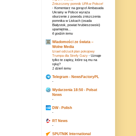
Zniszczony pomnik UPA w Polsce!
-
Komentarz na gorąco! Ambasada
Ukrainy w Polsce wyraża
oburzenie z powodu zniszczenia
pomnika w Liskach (osada
Białystok, powiat hrubieszowski)
upamiętnia...
6 godzin temu
Wiadomości ze świata –
Wolne Media
Izrael odrzucił plan pokojowy
Trumpa dla Strefy Gazy
-
Uznaje
tylko te zapisy, które są mu na
rękę?
1 dzień temu
Telegram - NewsFactoryPL
-
Wydarzenia 18:50 - Polsat
News
-
DW - Polish
-
RT News
-
SPUTNIK International