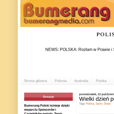
poli
NEWS: POLSKA: Rozłam w Prawie i Sprawiedl
Strona główna
Polonia
Australia
Polska
poniedziałek, 12 paździer
Donacje
Wielki dzień p
Tagi:
Polska
,
Sport
,
Świat
Bumerang Polski istnieje dzięki
wsparciu Sponsorów i
Czytelników portalu. Twoja