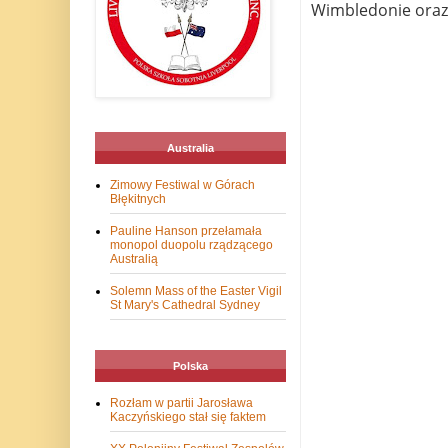
Wimbledonie oraz 
Australia
Zimowy Festiwal w Górach
Błękitnych
Pauline Hanson przełamała
monopol duopolu rządzącego
Australią
Solemn Mass of the Easter Vigil
St Mary's Cathedral Sydney
Polska
Rozłam w partii Jarosława
Kaczyńskiego stał się faktem