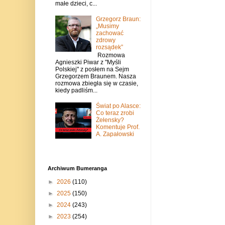
małe dzieci, c...
Grzegorz Braun:
„Musimy
zachować
zdrowy
rozsądek”
Rozmowa
Agnieszki Piwar z "Myśli
Polskiej" z posłem na Sejm
Grzegorzem Braunem. Nasza
rozmowa zbiegła się w czasie,
kiedy padliśm...
Świat po Alasce:
Co teraz zrobi
Żełensky?
Komentuje Prof.
A. Zapałowski
Archiwum Bumeranga
►
2026
(110)
►
2025
(150)
►
2024
(243)
►
2023
(254)