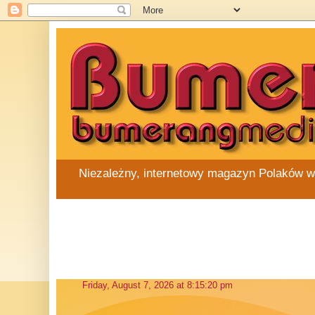
Niezależny, internetowy magazyn Polaków w Au