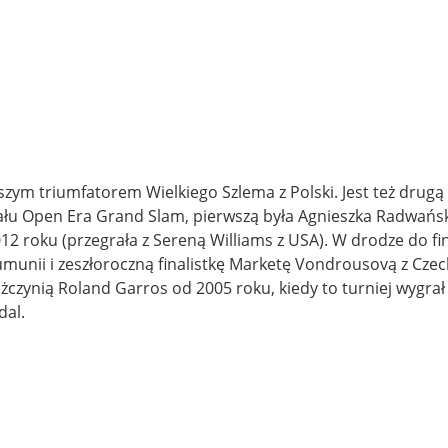
szym triumfatorem Wielkiego Szlema z Polski. Jest też drugą 
inału Open Era Grand Slam, pierwszą była Agnieszka Radwańs
2 roku (przegrała z Sereną Williams z USA). W drodze do fi
munii i zeszłoroczną finalistkę Marketę Vondrousovą z Czech
czynią Roland Garros od 2005 roku, kiedy to turniej wygrał 
dal.