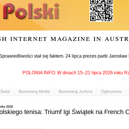
sh internet magazine in aust
iwości stał się faktem. 24 lipca prezes partii Jarosław Kaczy
POLONIA INFO: W dniach 15–21 lipca 2026 roku Rzeszów 
Świat
Bumerang Media
Bumerang Juniora
Ogłoszenia
nika 2020
olskiego tenisa: Triumf Igi Świątek na French