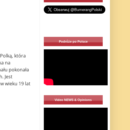
Podróże po Polsce
Polką, która
ka na
nału pokonała
. Jest
w wieku 19 lat
Video NEWS & Opinions