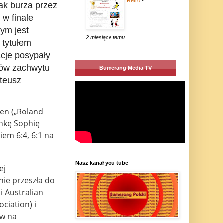
Retro
-
jak burza przez
 w finale
ym jest
2 miesiące temu
z tytułem
cje posypały
Słów zachwytu
Bumerang Media TV
ateusz
pen („Roland
nkę Sophię
iem 6:4, 6:1 na
Nasz kanał you tube
ej
nie przeszła do
i Australian
ciation) i
w na