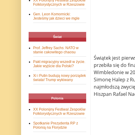
XX Polonijny Festiwal Zespołów
Folklorystycznych w Rzeszowie
Gen. Leon Komornicki:
Jesteśmy jak dzieci we mgle
Świat
Prof. Jeffrey Sachs: NATO w
stanie cakowitego chaosu
Świątek jest pierw
Pakt migracyjny wszedł w życie.
przebiła się do f
Jakie wyjście dla Polski?
Wimbledonie w 201
Xi i Putin budują nowy porządek
Simonę Halep z Ru
świata! Trump wykiwany
najmłodszą zwycięż
Hiszpan Rafael Na
Polonia
XX Polonijny Festiwal Zespołów
Folklorystycznych w Rzeszowie
Spotkanie Prezydenta RP z
Polonią na Florydzie