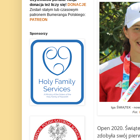
donacja też liczy się!
DONACJE
Zostań stałym lub czasowym
patronem Bumeranga Polskiego:
PATREON
Sponsorzy
Iga ŚWIĄTEK - nowa
Fot.
W
Open 2020. Świąte
zdobyła swój pier