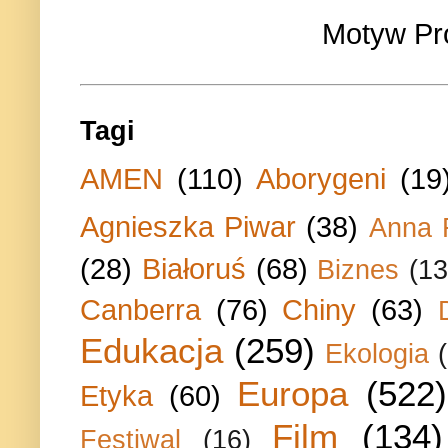
Motyw Pr
Tagi
AMEN
(110)
Aborygeni
(19
Agnieszka Piwar
(38)
Anna 
(28)
Białoruś
(68)
Biznes
(13
Canberra
(76)
Chiny
(63)
Edukacja
(259)
Ekologia
Europa
(522)
Etyka
(60)
Film
(134)
Festiwal
(16)