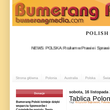
polish
NEWS: POLSKA: Rozłam w Prawie i Sprawiedliwości 
Strona główna
Polonia
Australia
Polska
Świa
sobota, 16 listopada
Donacje
Tablica Polon
Bumerang Polski istnieje dzięki
Tagi:
Krzysztof Bajkowski
,
Polonia
wsparciu Sponsorów i
Czytelników portalu. Twoja