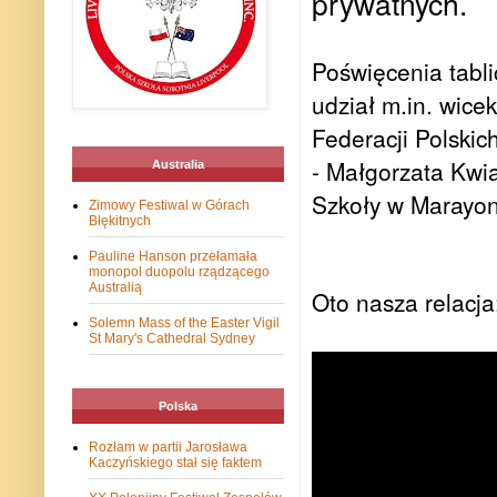
prywatnych.
Poświęcenia tabli
udział m.in. wic
Federacji Polski
- Małgorzata Kwia
Australia
Szkoły w Marayo
Zimowy Festiwal w Górach
Błękitnych
Pauline Hanson przełamała
monopol duopolu rządzącego
Australią
Oto nasza relacja
Solemn Mass of the Easter Vigil
St Mary's Cathedral Sydney
Polska
Rozłam w partii Jarosława
Kaczyńskiego stał się faktem