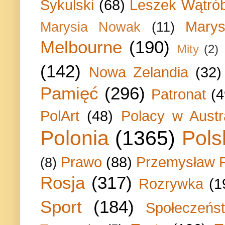
Sykulski
(68)
Leszek Wątrób
Marys
Marysia Nowak
(11)
Melbourne
(190)
Mity
(2)
(142)
Nowa Zelandia
(32)
Pamięć
(296)
Patronat
(4
PolArt
(48)
Polacy w Austra
Polonia
(1365)
Pols
Prawo
(88)
Przemysław P
(8)
Rosja
(317)
Rozrywka
(1
Sport
(184)
Społeczeńs