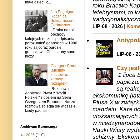
małe dzieci, c...
roku.Bractwo Ka
lefebrystami, to
Jan Engelgard:
Rocznica
tradycjonalistycz
Solidarności i
Gorbaczow
LIP-08 - 2026 |
Komen
Z roku na rok
obchody
kolejnych rocznic podpisania
Antypols
porozumień gdańskich w 1980
roku są coraz bardziej
groteskowe. Obie strony sporu,
LIP-06 - 2
niczy...
Grzegorz Braun:
Czy jes
„Musimy
1 lipca 
zachować
zdrowy
papieża,
rozsądek”
są reakc
Rozmowa
Agnieszki Piwar z "Myśli
ekskomunikę (lat
Polskiej" z posłem na Sejm
Piusa X w związk
Grzegorzem Braunem. Nasza
rozmowa zbiegła się w czasie,
mandatu. Kara do
kiedy padliśm...
utożsamiających 
w międzynarodow
Archiwum Bumeranga
Nauki Wiary wyda
►
2026
(110)
schizmy. Ekskomu