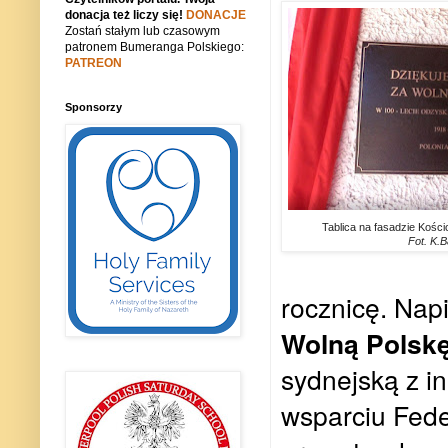
donacja też liczy się!
DONACJE
Zostań stałym lub czasowym
patronem Bumeranga Polskiego:
PATREON
Sponsorzy
Tablica na fasadzie Kości
Fot. K.B
rocznicę. Napi
Wolną Polsk
sydnejską z i
wsparciu Fede