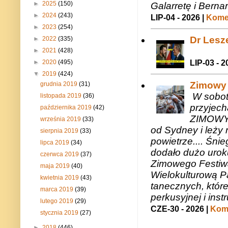
►
2025
(150)
Galarretę i Bernar
►
2024
(243)
LIP-04 - 2026 |
Komen
►
2023
(254)
Dr Lesze
►
2022
(335)
►
2021
(428)
LIP-03 - 2
►
2020
(495)
▼
2019
(424)
Zimowy 
grudnia 2019
(31)
W sobotę
listopada 2019
(36)
przyjech
października 2019
(42)
ZIMOWY 
września 2019
(33)
od Sydney i leży 
sierpnia 2019
(33)
powietrze.... Śni
lipca 2019
(34)
dodało dużo uroku
czerwca 2019
(37)
Zimowego Festiwal
maja 2019
(40)
Wielokulturową P
kwietnia 2019
(43)
tanecznych, któr
marca 2019
(39)
perkusyjnej i in
lutego 2019
(29)
CZE-30 - 2026 |
Kome
stycznia 2019
(27)
►
2018
(446)