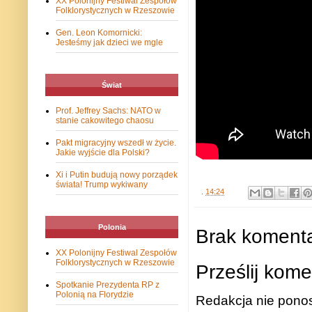
XX Polonijny Festiwal Zespołów
Folklorystycznych w Rzeszowie
Gen. Leon Komornicki:
Jesteśmy jak dzieci we mgle
Świat
Prof. Jeffrey Sachs: NATO w
stanie cakowitego chaosu
Pakt migracyjny wszedł w życie.
Jakie wyjście dla Polski?
Xi i Putin budują nowy porządek
świata! Trump wykiwany
.
14:24
Polonia
Brak komenta
XX Polonijny Festiwal Zespołów
Folklorystycznych w Rzeszowie
Prześlij kome
Spotkanie Prezydenta RP z
Polonią na Florydzie
Redakcja nie ponos