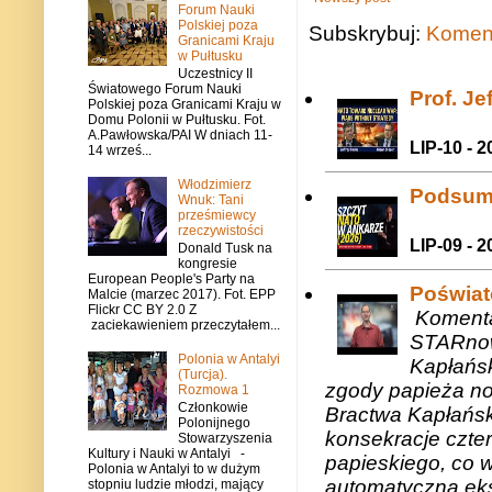
Forum Nauki
Polskiej poza
Subskrybuj:
Koment
Granicami Kraju
w Pułtusku
Uczestnicy II
Światowego Forum Nauki
Prof. J
Polskiej poza Granicami Kraju w
Domu Polonii w Pułtusku. Fot.
A.Pawłowska/PAI W dniach 11-
LIP-10 - 2
14 wrześ...
Włodzimierz
Podsum
Wnuk: Tani
prześmiewcy
rzeczywistości
LIP-09 - 2
Donald Tusk na
kongresie
European People's Party na
Poświat
Malcie (marzec 2017). Fot. EPP
Flickr CC BY 2.0 Z
Komenta
zaciekawieniem przeczytałem...
STARnow
Polonia w Antalyi
Kapłańsk
(Turcja).
zgody papieża n
Rozmowa 1
Członkowie
Bractwa Kapłańsk
Polonijnego
konsekracje czte
Stowarzyszenia
Kultury i Nauki w Antalyi -
papieskiego, co w
Polonia w Antalyi to w dużym
automatyczną eks
stopniu ludzie młodzi, mający