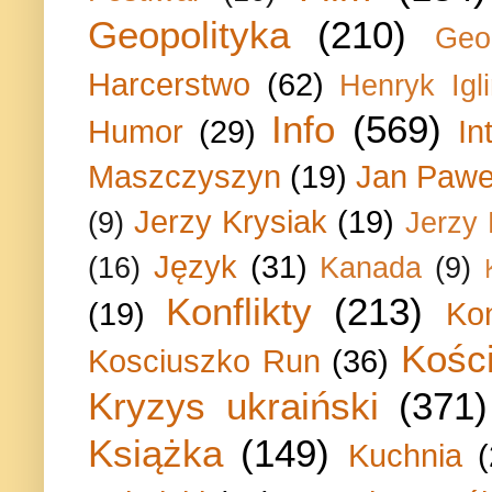
Geopolityka
(210)
Geo
Harcerstwo
(62)
Henryk Igli
Info
(569)
Humor
(29)
In
Maszczyszyn
(19)
Jan Paweł
Jerzy Krysiak
(19)
(9)
Jerzy
Język
(31)
(16)
Kanada
(9)
Konflikty
(213)
(19)
Ko
Kości
Kosciuszko Run
(36)
Kryzys ukraiński
(371)
Książka
(149)
Kuchnia