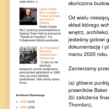
skończona budow
małe dzieci, c...
David Clarke
MLC z pasją o
Od wielu miesięcy
Polsce podczas
koncertu w
skład którego wch
Sydney
David Clarke
wnętrz, architekci
MLC podczas przemówienia w
Sydney Town Hall na koncercie
"Tribute to Freedom". Fot.
jesteśmy gotowi 
K.Bajkowski Wśród australjsk...
dokumentację i p
Jan Engelgard:
Rocznica
marcu 2020 roku.
Solidarności i
Gorbaczow
Z roku na rok
obchody
Zamierzamy prze
kolejnych rocznic podpisania
porozumień gdańskich w 1980
roku są coraz bardziej
groteskowe. Obie strony sporu,
(a) główne punk
niczy...
prawników Baker
(b) założenia fin
Archiwum Bumeranga
►
2026
(110)
Thornton),
►
2025
(150)