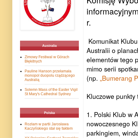
informacyjnym
r.
Komunikat Klubu 
Australia
Australii o plana
Zimowy Festiwal w Górach
elementów tego p
Błękitnych
mimo serii spotka
Pauline Hanson przełamała
monopol duopolu rządzącego
(np.
„Bumerang P
Australią
Solemn Mass of the Easter Vigil
Kluczowe punkty 
St Mary's Cathedral Sydney
1. Polski Klub w 
Polska
nowoczesnego Kl
Rozłam w partii Jarosława
Kaczyńskiego stał się faktem
parkingiem, winda