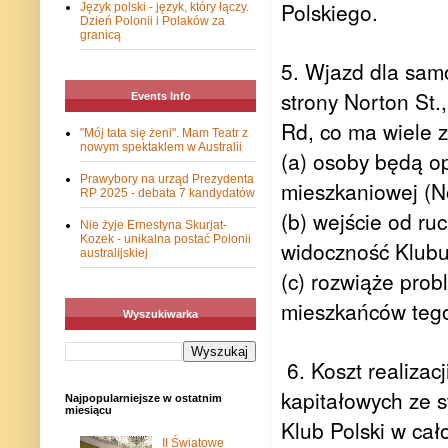
Polskiego.
Język polski - język, który łączy.
Dzień Polonii i Polaków za
granicą
5. Wjazd dla sam
strony Norton St.
Events Info
Rd, co ma wiele z
"Mój tata się żeni". Mam Teatr z
nowym spektaklem w Australii
(a) osoby będą op
Prawybory na urząd Prezydenta
mieszkaniowej (No
RP 2025 - debata 7 kandydatów
(b) wejście od ru
Nie żyje Ernestyna Skurjat-
Kozek - unikalna postać Polonii
widoczność Klubu
australijskiej
(c) rozwiąże pro
mieszkańców teg
Wyszukiwarka
6. Koszt realiza
kapitałowych ze 
Najpopularniejsze w ostatnim
miesiącu
Klub Polski w cał
II Światowe