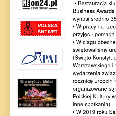
• Restauracja klu
Business Awards w
wynosi średnio 3
• W pracy na rzec
przyjęć - pomaga 
• W ciągu obecneg
świętowaliśmy ur
(Święto Konstytuc
Warszawskiego i 1
wydarzenia związ
rocznicę urodzin 
organizowane są p
Polskiej Kultury 
inne spotkania).
• W 2019 roku Są