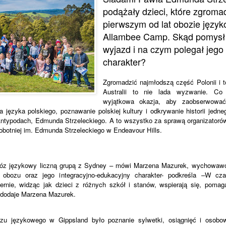
podążały dzieci, które zgromad
pierwszym od lat obozie języ
Allambee Camp. Skąd pomysł w
wyjazd i na czym polegał jego
charakter?
Zgromadzić najmłodszą część Polonii i 
Australii to nie lada wyzwanie. Co 
wyjątkowa okazja, aby zaobserwować
 języka polskiego, poznawanie polskiej kultury i odkrywanie historii jedne
ntypodach, Edmunda Strzeleckiego. A to wszystko za sprawą organizatoró
Sobotniej im. Edmunda Strzeleckiego w Endeavour Hills.
bóz językowy liczną grupą z Sydney – mówi Marzena Mazurek, wychowawcz
 obozu oraz jego integracyjno-edukacyjny charakter- podkreśla –W cza
ernie, widząc jak dzieci z różnych szkół i stanów, wspierają się, pomag
 dodaje Marzena Mazurek.
zu językowego w Gippsland było poznanie sylwetki, osiągnięć i osobow