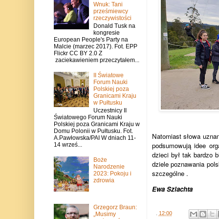
Wnuk: Tani
prześmiewcy
rzeczywistości
Donald Tusk na
kongresie
European People's Party na
Malcie (marzec 2017). Fot. EPP
Flickr CC BY 2.0 Z
zaciekawieniem przeczytałem...
II Światowe
Forum Nauki
Polskiej poza
Granicami Kraju
w Pułtusku
Uczestnicy II
Światowego Forum Nauki
Polskiej poza Granicami Kraju w
Domu Polonii w Pułtusku. Fot.
Natomiast słowa uznani
A.Pawłowska/PAI W dniach 11-
podsumowują idee org
14 wrześ...
dzieci był tak bardzo 
Boże
dziele poznawania polsk
Narodzenie
szczególne .
2023: Pokoju i
zdrowia
Ewa Szlachta
Grzegorz Braun:
.
12:00
„Musimy