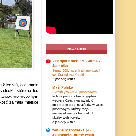
News Links
Videoparlament PL - Janusz
Jaskółka
Senat: 300. rocznica kanonizacji
św. Stanisława Kostki
-
1 godzinę temu
ta Styczeń, doskonale
Myśl Polska
zelecki, któremu los
Ukraińcy w wieku poborowym
-
h stanów, we wspólnym
Polska powinna bezwzględnie
wzorem Czech wprowadzić
lskość zajmują miejsce
obostrzenia dla Ukraińców w wieku
poborowym, którzy mają
nieuregulowany stosunek do
służby wojskowej....
2 godziny temu
www.eGospodarka.pl -
aktualności, kursy walut