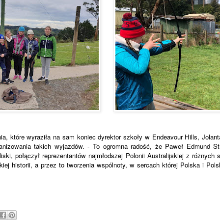
a, które wyraziła na sam koniec dyrektor szkoły w Endeavour Hills, Jolan
anizowania takich wyjazdów.
- To ogromna radość, że Paweł Edmund Str
bliski, połączył reprezentantów najmłodszej Polonii Australijskiej z różnyc
iej historii, a przez to tworzenia wspólnoty, w sercach której Polska i Po