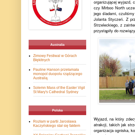
organizującej wyjazd, 
czy Mirboo North uczes
jego śladami, czuliśmy
Jolanta Styczeń. Z p
Strzeleckiego, z zaint
przystąpiły do rozwią
Australia
Zimowy Festiwal w Górach
Błękitnych
Pauline Hanson przełamała
monopol duopolu rządzącego
Australią
Solemn Mass of the Easter Vigil
St Mary's Cathedral Sydney
Polska
Wyjazd, na który zdecy
Rozłam w partii Jarosława
atrakcji, takich jak s
Kaczyńskiego stał się faktem
organizacja ogniska, ko