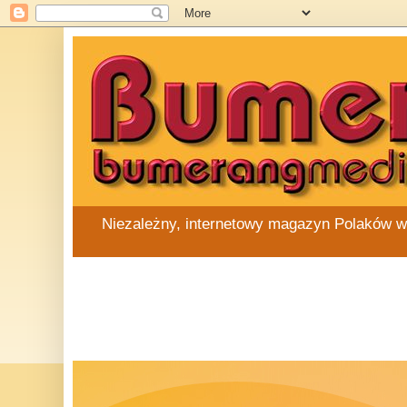
Niezależny, internetowy magazyn Polaków w Au