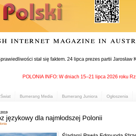
sh internet magazine in aust
ości stał się faktem. 24 lipca prezes partii Jarosław Kaczyńs
POLONIA INFO: W dniach 15–21 lipca 2026 roku Rzeszów p
Świat
Bumerang Media
Bumerang Juniora
Ogłoszenia
 2019
z językowy dla najmłodszej Polonii
lonia
Śladami Pawła Edmunda Strze