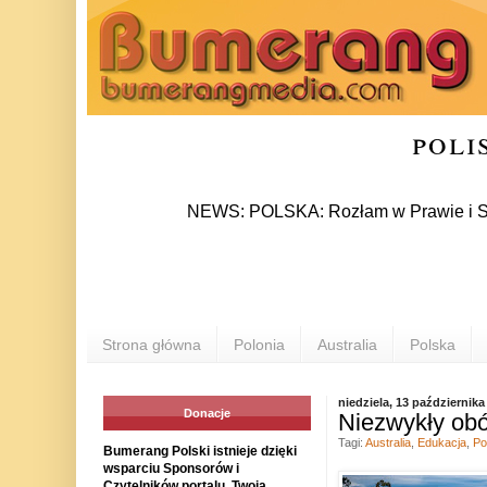
poli
NEWS: POLSKA: Rozłam w Prawie i Sprawiedliw
Strona główna
Polonia
Australia
Polska
niedziela, 13 października
Donacje
Niezwykły obó
Tagi:
Australia
,
Edukacja
,
Po
Bumerang Polski istnieje dzięki
wsparciu Sponsorów i
Czytelników portalu. Twoja