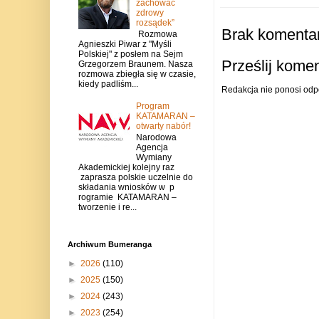
zachować
zdrowy
rozsądek”
Brak komentar
Rozmowa
Agnieszki Piwar z "Myśli
Polskiej" z posłem na Sejm
Prześlij kome
Grzegorzem Braunem. Nasza
rozmowa zbiegła się w czasie,
kiedy padliśm...
Redakcja nie ponosi odp
Program
KATAMARAN –
otwarty nabór!
Narodowa
Agencja
Wymiany
Akademickiej kolejny raz
zaprasza polskie uczelnie do
składania wniosków w p
rogramie KATAMARAN –
tworzenie i re...
Archiwum Bumeranga
►
2026
(110)
►
2025
(150)
►
2024
(243)
►
2023
(254)