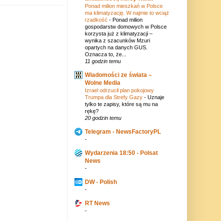
Ponad milion mieszkań w Polsce
ma klimatyzację. W najmie to wciąż
rzadkość
-
Ponad milion
gospodarstw domowych w Polsce
korzysta już z klimatyzacji –
wynika z szacunków Mzuri
opartych na danych GUS.
Oznacza to, że...
11 godzin temu
Wiadomości ze świata –
Wolne Media
Izrael odrzucił plan pokojowy
Trumpa dla Strefy Gazy
-
Uznaje
tylko te zapisy, które są mu na
rękę?
20 godzin temu
Telegram - NewsFactoryPL
-
Wydarzenia 18:50 - Polsat
News
-
DW - Polish
-
RT News
-