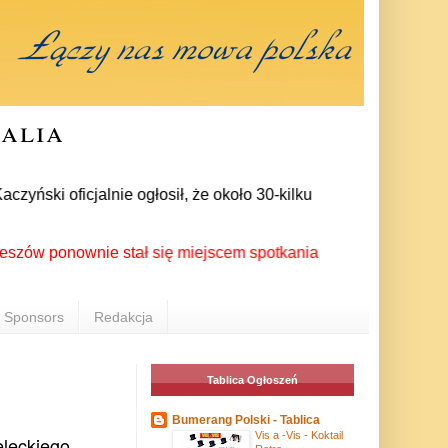
ralia
ki oficjalnie ogłosił, że około 30-kilku posłów zrezygnowało 
onownie stał się miejscem spotkania Polonii z całego świata p
Sponsors
Redakcja
Tablica Ogłoszeń
Bumerang Polski - Tablica
Vis a -Vis - Koktail
leckiego