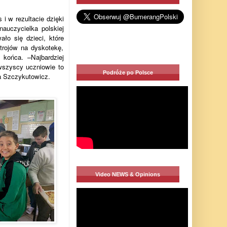
i w rezultacie dzięki
auczycielka polskiej
ło się dzieci, które
trojów na dyskotekę,
 końca. –Najbardziej
wszyscy uczniowie to
Podróże po Polsce
a Szczykutowicz.
Video NEWS & Opinions