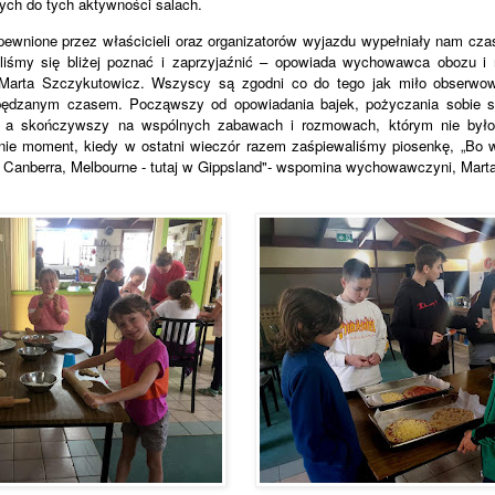
ych do tych aktywności salach.
ewnione przez właścicieli oraz organizatorów wyjazdu wypełniały nam czas 
iśmy się bliżej poznać i zaprzyjaźnić – opowiada wychowawca obozu i n
 Marta Szczykutowicz. Wszyscy są zgodni co do tego jak miło obserwowa
spędzanym czasem. Począwszy od opowiadania bajek, pożyczania sobie s
ts, a skończywszy na wspólnych zabawach i rozmowach, którym nie było
mnie moment, kiedy
w ostatni wieczór razem zaśpiewaliśmy piosenkę, „Bo 
 Canberra, Melbourne - tutaj w Gippsland"- wspomina wychowawczyni, Mart