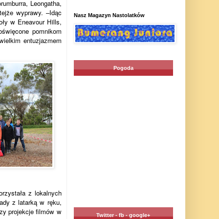
orumburra, Leongatha,
 tejże wyprawy. –Idąc
Nasz Magazyn Nastolatków
oły w Eneavour Hills,
poświęcone pomnikom
z wielkim entuzjazmem
Pogoda
orzystała z lokalnych
ady z latarką w ręku,
czy projekcje filmów w
Twitter - fb - google+