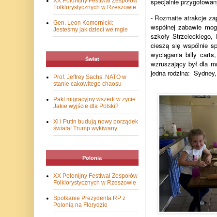
XX Polonijny Festiwal Zespołów
specjalnie przygotowan
Folklorystycznych w Rzeszowie
-
Rozmaite atrakcje zap
Gen. Leon Komornicki:
wspólnej zabawie mogl
Jesteśmy jak dzieci we mgle
szkoły Strzeleckiego,
cieszą się wspólnie 
wyciągania billy car
Świat
wzruszający był dla 
jedna rodzina:
Sydney,
Prof. Jeffrey Sachs: NATO w
stanie cakowitego chaosu
Pakt migracyjny wszedł w życie.
Jakie wyjście dla Polski?
Xi i Putin budują nowy porządek
świata! Trump wykiwany
Polonia
XX Polonijny Festiwal Zespołów
Folklorystycznych w Rzeszowie
Spotkanie Prezydenta RP z
Polonią na Florydzie