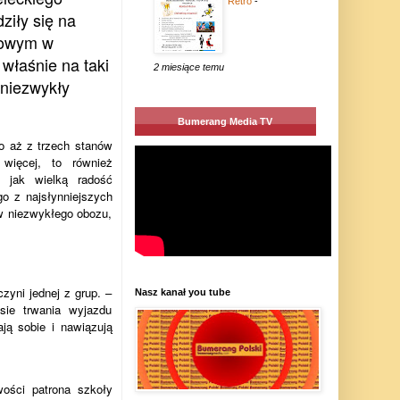
Retro
-
ziły się na
kowym w
łaśnie na taki
2 miesiące temu
 niezwykły
Bumerang Media TV
to aż z trzech stanów
więcej, to również
 jak wielką radość
go z najsłynniejszych
w niezwykłego obozu,
yni jednej z grup. –
Nasz kanał you tube
sie trwania wyjazdu
ają sobie i nawiązują
ości patrona szkoły