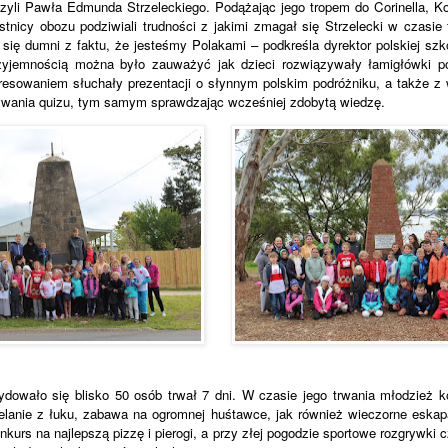
czyli Pawła Edmunda Strzeleckiego. Podążając jego tropem do Corinella, K
tnicy obozu podziwiali trudności z jakimi zmagał się Strzelecki w czasie
 się dumni z faktu, że jesteśmy Polakami – podkreśla dyrektor polskiej szk
rzyjemnością można było zauważyć jak dzieci rozwiązywały łamigłówki 
eresowaniem słuchały prezentacji o słynnym polskim podróżniku, a także 
zywania quizu, tym samym sprawdzając wcześniej zdobytą wiedzę.
dowało się blisko 50 osób trwał 7 dni. W czasie jego trwania młodzież k
trzelanie z łuku, zabawa na ogromnej huśtawce, jak również wieczorne eskap
nkurs na najlepszą pizzę i pierogi, a przy złej pogodzie sportowe rozgrywki 