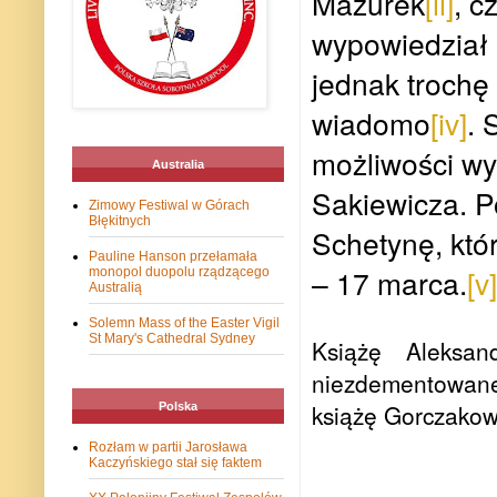
Mazurek
[ii]
, c
wypowiedział 
jednak trochę
wiadomo
[iv]
. 
możliwości w
Australia
Sakiewicza. P
Zimowy Festiwal w Górach
Błękitnych
Schetynę, któ
Pauline Hanson przełamała
– 17 marca.
[v]
monopol duopolu rządzącego
Australią
Solemn Mass of the Easter Vigil
St Mary's Cathedral Sydney
Książę Aleksa
niezdementowane
książę Gorczakow
Polska
Rozłam w partii Jarosława
Kaczyńskiego stał się faktem