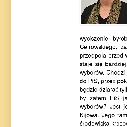
wyciszenie było
Cejrowskiego, z
przedpola przed 
staje się bardzie
wyborów. Chodzi o
do PiS, przez pok
będzie działać ty
by zatem PiS ja
wyborów? Jest j
Kijowa. Jego tam
środowiska kresow