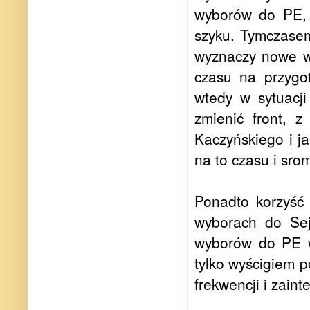
wyborów do PE, f
szyku. Tymczasem
wyznaczy nowe wy
czasu na przygo
wtedy w sytuacji
zmienić front, 
Kaczyńskiego i ja
na to czasu i sro
Ponadto korzyść 
wyborach do Sej
wyborów do PE w
tylko wyścigiem p
frekwencji i zain