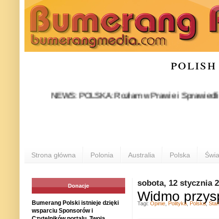
polish
NEWS: POLSKA: Rozłam w Prawie i Sprawiedliwości stał 
P
Strona główna
Polonia
Australia
Polska
Świa
sobota, 12 stycznia 
Donacje
Widmo przys
Bumerang Polski istnieje dzięki
Tagi:
Opinie
,
Polityka
,
Polska
,
Stan
wsparciu Sponsorów i
Czytelników portalu. Twoja