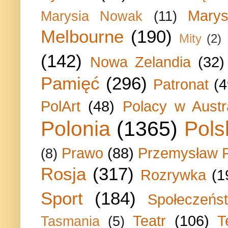
Marys
Marysia Nowak
(11)
Melbourne
(190)
Mity
(2)
(142)
Nowa Zelandia
(32)
Pamięć
(296)
Patronat
(4
PolArt
(48)
Polacy w Austra
Polonia
(1365)
Pols
Prawo
(88)
Przemysław P
(8)
Rosja
(317)
Rozrywka
(1
Sport
(184)
Społeczeńs
Teatr
(106)
T
Tasmania
(5)