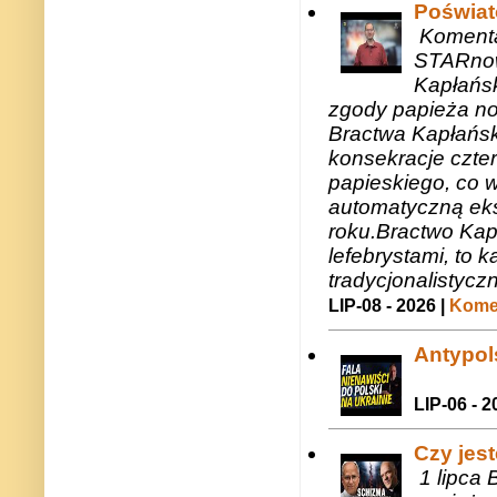
Poświat
Komenta
STARnow
Kapłańsk
zgody papieża n
Bractwa Kapłańsk
konsekracje czte
papieskiego, co w
automatyczną eks
roku.Bractwo Ka
lefebrystami, to
tradycjonalistycz
LIP-08 - 2026 |
Komen
Antypols
LIP-06 - 2
Czy jes
1 lipca 