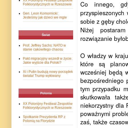
XX Polonijny Festiwal Zespołów
Co innego, gd
Folklorystycznych w Rzeszowie
przyspieszonych 
Gen. Leon Komornicki:
Jesteśmy jak dzieci we mgle
sobie z gęby chol
Niżej postaram
Świat
rozwiązanie byłob
Prof. Jeffrey Sachs: NATO w
stanie cakowitego chaosu
O władzy w kraju
Pakt migracyjny wszedł w życie.
które są plano
Jakie wyjście dla Polski?
wcześniej będą 
Xi i Putin budują nowy porządek
świata! Trump wykiwany
bezpośredniego p
tym przypadku m
Polonia
skutkowała tak
niekorzystny dla
XX Polonijny Festiwal Zespołów
Folklorystycznych w Rzeszowie
poważnymi problem
Spotkanie Prezydenta RP z
zaś, także czaso
Polonią na Florydzie