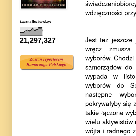
świadczeniobior
wdzięczności przy
Łączna liczba wizyt
Jest też jeszcze 
21,297,327
wręcz zmusza 
wyborów. Chodzi 
samorządów do 5
wypada w list
wyborów do Se
następne wybo
pokrywałyby się 
takie łączone wy
wielu aktywistów 
wójta i radnego 