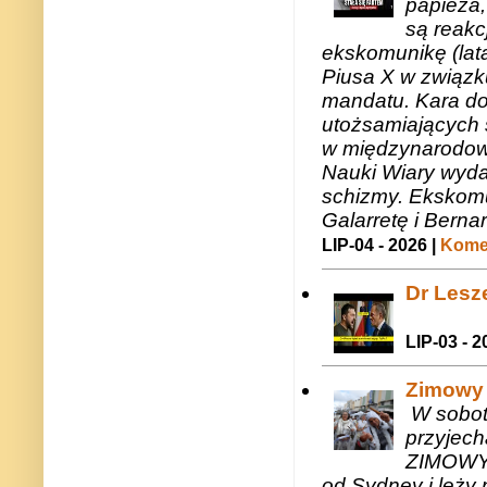
papieża,
są reakc
ekskomunikę (lat
Piusa X w związk
mandatu. Kara do
utożsamiających 
w międzynarodow
Nauki Wiary wyda
schizmy. Ekskomu
Galarretę i Bernar
LIP-04 - 2026 |
Komen
Dr Lesze
LIP-03 - 2
Zimowy 
W sobotę
przyjech
ZIMOWY 
od Sydney i leży 