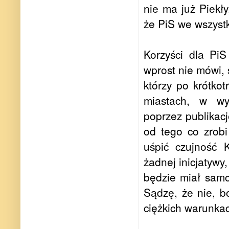
nie ma już Piekł
że PiS we wszystk
Korzyści dla Pi
wprost nie mówi, 
którzy po krótk
miastach, w wy
poprzez publikac
od tego co zrobi
uśpić czujność 
żadnej inicjatywy
będzie miał samo
Sądzę, że nie, b
ciężkich warunka