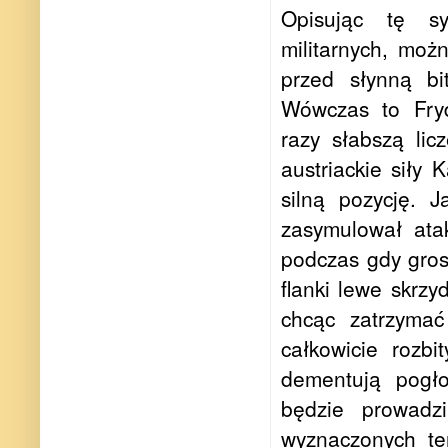
Opisując tę sy
militarnych, mo
przed słynną b
Wówczas to Fryd
razy słabszą lic
austriackie siły 
silną pozycję. 
zasymulował ata
podczas gdy gros 
flanki lewe skrzy
chcąc zatrzymać
całkowicie rozb
dementują pogło
będzie prowadzi
wyznaczonych te