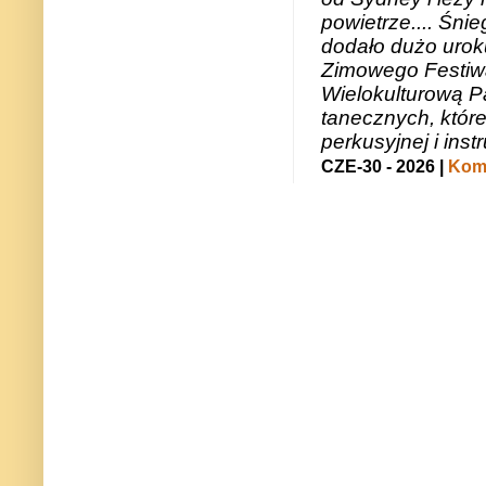
powietrze.... Śni
dodało dużo uroku
Zimowego Festiwal
Wielokulturową P
tanecznych, któr
perkusyjnej i in
CZE-30 - 2026 |
Kome