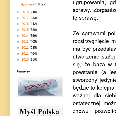
ugrupowania, gd
stycznia 2019
(27)
sprawy. Zorgani
►
2018
(446)
tę sprawę.
►
2017
(433)
►
2016
(442)
►
2015
(380)
Ze sprawami poli
►
2014
(359)
rozstrzygnięcie
►
2013
(405)
ma być przedstaw
►
2012
(535)
►
2011
(464)
utworzenie stałe
►
2010
(210)
się, że baza w 
powstanie (a je
Partnerzy
stworzony jedyni
będzie to kolejna
ważnej dla sieb
ostatecznej moż
znowu pozwoli