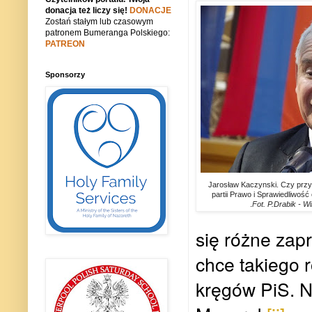
donacja też liczy się!
DONACJE
Zostań stałym lub czasowym
patronem Bumeranga Polskiego:
PATREON
Sponsorzy
Jarosław Kaczynski. Czy przy
partii Prawo i Sprawiedliwość
.
Fot. P.Drabik - 
się różne zap
chce takiego r
kręgów PiS. N