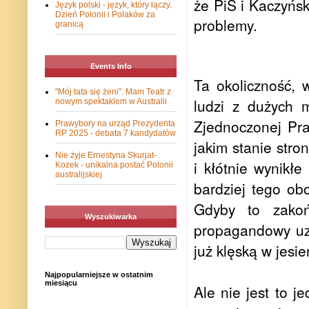
że PiS i Kaczyń
Język polski - język, który łączy.
Dzień Polonii i Polaków za
problemy.
granicą
Events Info
Ta okoliczność, 
"Mój tata się żeni". Mam Teatr z
ludzi z dużych 
nowym spektaklem w Australii
Zjednoczonej Pr
Prawybory na urząd Prezydenta
RP 2025 - debata 7 kandydatów
jakim stanie str
Nie żyje Ernestyna Skurjat-
i kłótnie wynikł
Kozek - unikalna postać Polonii
australijskiej
bardziej tego ob
Gdyby to zakoń
Wyszukiwarka
propagandowy uzy
już klęską w jesi
Najpopularniejsze w ostatnim
miesiącu
Ale nie jest to 