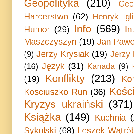
Geopolityka
(210)
Geo
Harcerstwo
(62)
Henryk Igli
Info
(569)
Humor
(29)
In
Maszczyszyn
(19)
Jan Paweł
Jerzy Krysiak
(19)
(9)
Jerzy
Język
(31)
(16)
Kanada
(9)
Konflikty
(213)
(19)
Ko
Kości
Kosciuszko Run
(36)
Kryzys ukraiński
(371)
Książka
(149)
Kuchnia
Sykulski
(68)
Leszek Wątrób