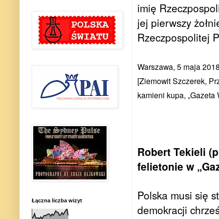
imię Rzeczpospol
jej pierwszy żołni
Rzeczpospolitej 
Warszawa, 5 maja 201
[Ziemowit Szczerek, Prz
kamieni kupa, „Gazeta 
Robert Tekieli (
felietonie w „Ga
Polska musi się 
Łączna liczba wizyt
demokracji chrześ