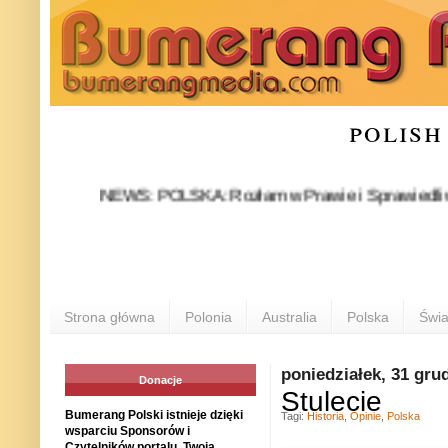
polish
NEWS: POLSKA: Rozłam w Prawie i Sprawiedliwości stał
P
Strona główna
Polonia
Australia
Polska
Świa
poniedziałek, 31 gru
Donacje
Stulecie
Bumerang Polski istnieje dzięki
Tagi:
Historia
,
Opinie
,
Polska
wsparciu Sponsorów i
Czytelników portalu. Twoja