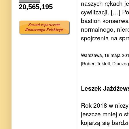
naszych rękach je
20,565,195
cywilizacji. […] Po
bastion konserwa
normalnego, nier
spojrzenia na spr
Warszawa, 16 maja 20
[Robert Tekieli, Dlacze
Leszek Jażdżews
Rok 2018 w niczym
jeszcze mniej o s
kojarzą się bardz