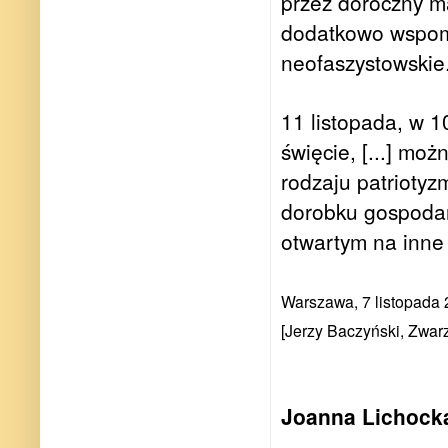
przez doroczny m
dodatkowo wspoma
neofaszystowskie
11 listopada, w 1
święcie, [...] mo
rodzaju patrioty
dorobku gospodarki
otwartym na inne 
Warszawa, 7 listopada
[Jerzy Baczyński, Zwarz
Joanna Lichocka 