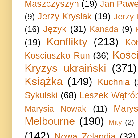
Maszczyszyn
(19)
Jan Paweł
Jerzy Krysiak
(19)
(9)
Jerzy
Język
(31)
(16)
Kanada
(9)
Konflikty
(213)
(19)
Ko
Kości
Kosciuszko Run
(36)
Kryzys ukraiński
(371)
Książka
(149)
Kuchnia
Sykulski
(68)
Leszek Wątrób
Marys
Marysia Nowak
(11)
Melbourne
(190)
Mity
(2)
(142)
Nowa Zelandia
(32)