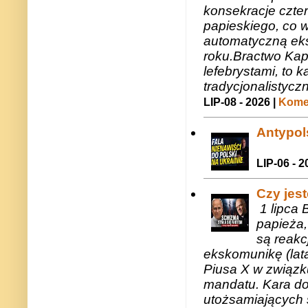
konsekracje czte
papieskiego, co w
automatyczną eks
roku.Bractwo Ka
lefebrystami, to
tradycjonalistycz
LIP-08 - 2026 |
Komen
Antypols
LIP-06 - 2
Czy jes
1 lipca 
papieża,
są reakc
ekskomunikę (lat
Piusa X w związk
mandatu. Kara do
utożsamiających 