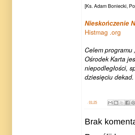
[Ks. Adam Boniecki, Po
Nieskończenie N
Histmag .org
Celem programu „
Ośrodek Karta jes
niepodległości, s
dziesięciu dekad.
.
01:25
Brak komenta