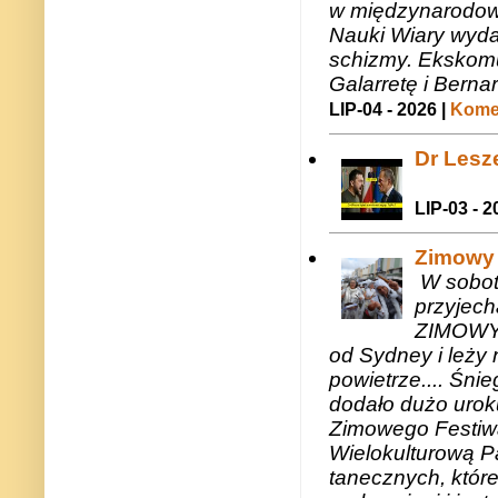
w międzynarodow
Nauki Wiary wyda
schizmy. Ekskomu
Galarretę i Bernar
LIP-04 - 2026 |
Komen
Dr Lesze
LIP-03 - 2
Zimowy 
W sobotę
przyjech
ZIMOWY 
od Sydney i leży 
powietrze.... Śni
dodało dużo uroku
Zimowego Festiwal
Wielokulturową P
tanecznych, któr