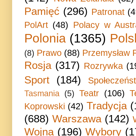
Pamięć
(296)
Patronat
(4
PolArt
(48)
Polacy w Austra
Polonia
(1365)
Pols
Prawo
(88)
Przemysław P
(8)
Rosja
(317)
Rozrywka
(1
Sport
(184)
Społeczeńs
Teatr
(106)
T
Tasmania
(5)
Tradycja
(
Koprowski
(42)
(688)
Warszawa
(142)
Wojna
(196)
Wybory
(1