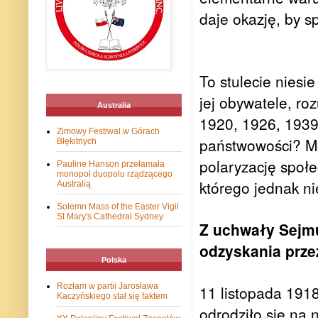
daje okazję, by s
To stulecie niesi
jej obywatele, ro
Australia
1920, 1926, 1939
Zimowy Festiwal w Górach
państwowości? Mo
Błękitnych
polaryzację społe
Pauline Hanson przełamała
monopol duopolu rządzącego
którego jednak nie
Australią
Solemn Mass of the Easter Vigil
St Mary's Cathedral Sydney
Z uchwały Sejmu
odzyskania prze
Polska
Rozłam w partii Jarosława
11 listopada 1918
Kaczyńskiego stał się faktem
odrodziło się na 