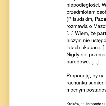
niepodległości. W
przedmiotem osob
(Piłsudskim, Pade
rozmawia o Mazow
[...] Wiem, że pa
niczym nie ustępo
latach okupacji. [..
Nigdy nie przemaw
narodowe. [...]
Proponuję, by na 
rachunku sumieni
mocnym postanow
Kraków, 11 listopada 2