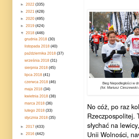
►
2022
(335)
►
2021
(428)
►
2020
(495)
►
2019
(424)
▼
2018
(446)
grudnia 2018
(30)
listopada 2018
(40)
października 2018
(37)
września 2018
(31)
sierpnia 2018
(45)
lipca 2018
(41)
czerwca 2018
(46)
Bieg Niepodległości w dn
(fot. Mariusz Cieszewski
maja 2018
(34)
kwietnia 2018
(38)
marca 2018
(36)
No cóż, po raz ko
lutego 2018
(33)
Rzeczpospolitej. 
stycznia 2018
(35)
słychać na lewicy
►
2017
(433)
Unii Wolności, n
►
2016
(442)