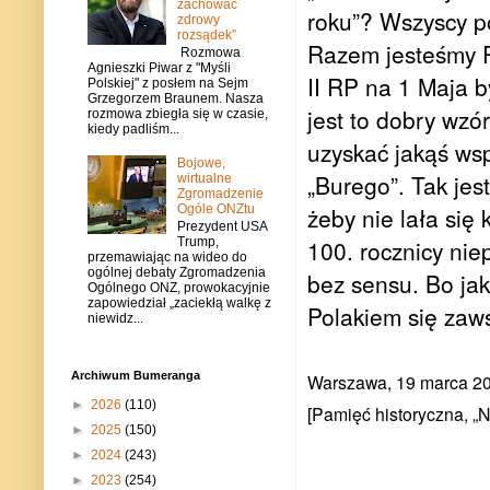
zachować
roku”? Wszyscy p
zdrowy
rozsądek”
Razem jesteśmy P
Rozmowa
Agnieszki Piwar z "Myśli
II RP na 1 Maja b
Polskiej" z posłem na Sejm
Grzegorzem Braunem. Nasza
jest to dobry wzó
rozmowa zbiegła się w czasie,
kiedy padliśm...
uzyskać jakąś wsp
Bojowe,
„Burego”. Tak jest
wirtualne
Zgromadzenie
Ogóle ONZtu
żeby nie lała się
Prezydent USA
Trump,
100. rocznicy niep
przemawiając na wideo do
ogólnej debaty Zgromadzenia
bez sensu. Bo jak
Ogólnego ONZ, prowokacyjnie
zapowiedział „zaciekłą walkę z
Polakiem się zaw
niewidz...
Archiwum Bumeranga
Warszawa, 19 marca 2
►
2026
(110)
[Pamięć historyczna, „
►
2025
(150)
►
2024
(243)
►
2023
(254)