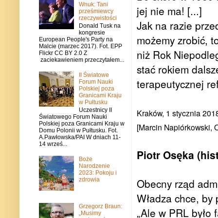
Wnuk: Tani
jej nie ma! [...]
prześmiewcy
rzeczywistości
Jak na razie prze
Donald Tusk na
kongresie
możemy zrobić, to
European People's Party na
Malcie (marzec 2017). Fot. EPP
niż Rok Niepodleg
Flickr CC BY 2.0 Z
zaciekawieniem przeczytałem...
stać rokiem dals
II Światowe
terapeutycznej ref
Forum Nauki
Polskiej poza
Granicami Kraju
w Pułtusku
Uczestnicy II
Kraków, 1 stycznia 201
Światowego Forum Nauki
Polskiej poza Granicami Kraju w
[Marcin Napiórkowski, 
Domu Polonii w Pułtusku. Fot.
A.Pawłowska/PAI W dniach 11-
14 wrześ...
Piotr Osęka (hi
Boże
Narodzenie
2023: Pokoju i
zdrowia
Obecny rząd admin
Władza chce, by p
Grzegorz Braun:
„Ale w PRL było f
„Musimy