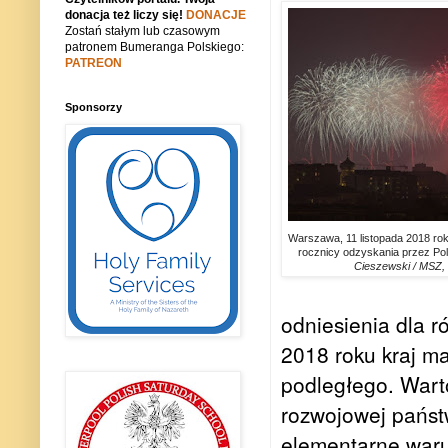
donacja też liczy się!
DONACJE
Zostań stałym lub czasowym
patronem Bumeranga Polskiego:
PATREON
Sponsorzy
Warszawa, 11 listopada 2018 roku
rocznicy odzyskania przez Pol
Cieszewski / MSZ,
odniesienia dla r
2018 roku kraj ma
podległego. Warto
rozwojowej państ
elementarne waru