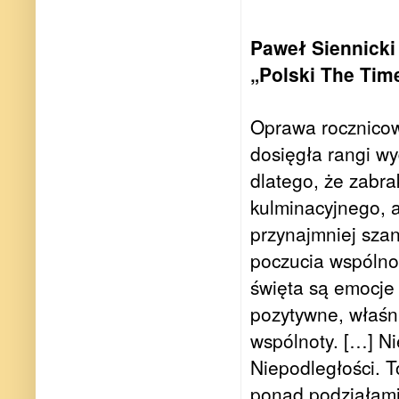
Paweł Siennicki
„Polski The Tim
Oprawa rocznicow
dosięgła rangi w
dlatego, że zabra
kulminacyjnego, a
przynajmniej sza
poczucia wspólnot
święta są emocje 
pozytywne, właśn
wspólnoty. […] Ni
Niepodległości. T
ponad podziałami.