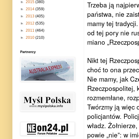
►
2015
(380)
Trzeba ją najpier
►
2014
(359)
państwa, nie zai
►
2013
(405)
mamy tej tradycji.
►
2012
(535)
od tej pory nie r
►
2011
(464)
►
2010
(210)
miano „Rzeczpospo
Partnerzy
Nikt tej Rzeczposp
choć to ona prze
Nie mamy, jak Cze
Rzeczpospolitej, 
rozmemłane, rozpr
Twórzmy ją więc
policjantów. Poli
władz. Żołnierze,
powie „nie”: w i