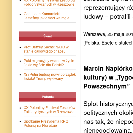
XX Polonijny Festiwal Zespołów
Folklorystycznych w Rzeszowie
reprezentujący ró
ludowy – potrafil
Gen. Leon Komornicki:
Jesteśmy jak dzieci we mgle
Warszawa, 25 maja 20
Świat
[Polska. Eseje o stule
Prof. Jeffrey Sachs: NATO w
stanie cakowitego chaosu
Pakt migracyjny wszedł w życie.
Jakie wyjście dla Polski?
Marcin Napiórko
Xi i Putin budują nowy porządek
kultury) w „Tyg
świata! Trump wykiwany
Powszechnym”
Polonia
Splot historyczny
XX Polonijny Festiwal Zespołów
politycznych okol
Folklorystycznych w Rzeszowie
nas tak, że niepo
Spotkanie Prezydenta RP z
Polonią na Florydzie
nienegocjowalną, 