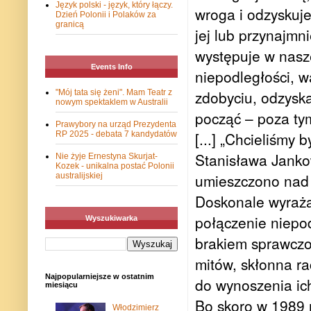
Język polski - język, który łączy.
wroga i odzyskuje
Dzień Polonii i Polaków za
granicą
jej lub przynajmn
występuje w nasze
Events Info
niepodległości, wa
zdobyciu, odzyska
"Mój tata się żeni". Mam Teatr z
nowym spektaklem w Australii
począć – poza tym
Prawybory na urząd Prezydenta
[...] „Chcieliśmy
RP 2025 - debata 7 kandydatów
Stanisława Janko
Nie żyje Ernestyna Skurjat-
Kozek - unikalna postać Polonii
umieszczono nad
australijskiej
Doskonale wyraża
połączenie niepod
Wyszukiwarka
brakiem sprawczo
mitów, skłonna ra
Najpopularniejsze w ostatnim
do wynoszenia ich
miesiącu
Bo skoro w 1989 r
Włodzimierz