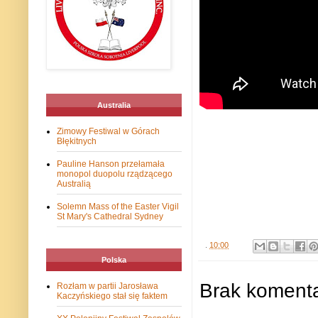
Australia
Zimowy Festiwal w Górach
Błękitnych
Pauline Hanson przełamała
monopol duopolu rządzącego
Australią
Solemn Mass of the Easter Vigil
St Mary's Cathedral Sydney
.
10:00
Polska
Brak komenta
Rozłam w partii Jarosława
Kaczyńskiego stał się faktem