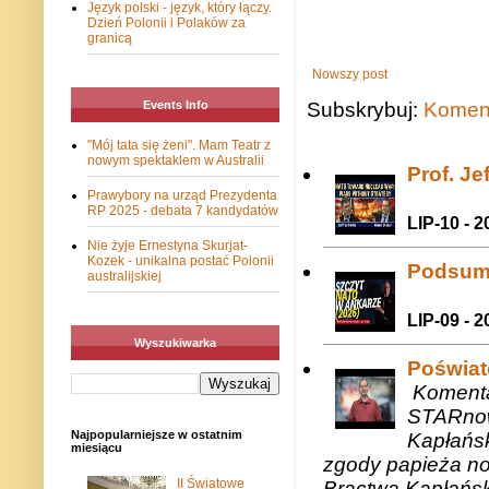
Język polski - język, który łączy.
Dzień Polonii i Polaków za
granicą
Nowszy post
Subskrybuj:
Koment
Events Info
"Mój tata się żeni". Mam Teatr z
nowym spektaklem w Australii
Prof. J
Prawybory na urząd Prezydenta
RP 2025 - debata 7 kandydatów
LIP-10 - 2
Nie żyje Ernestyna Skurjat-
Kozek - unikalna postać Polonii
Podsum
australijskiej
LIP-09 - 2
Wyszukiwarka
Poświat
Komenta
STARnow
Najpopularniejsze w ostatnim
Kapłańsk
miesiącu
zgody papieża n
II Światowe
Bractwa Kapłańsk