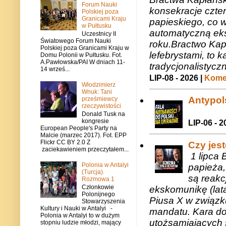
Forum Nauki
konsekracje czte
Polskiej poza
Granicami Kraju
papieskiego, co w
w Pułtusku
automatyczną eks
Uczestnicy II
Światowego Forum Nauki
roku.Bractwo Ka
Polskiej poza Granicami Kraju w
lefebrystami, to
Domu Polonii w Pułtusku. Fot.
A.Pawłowska/PAI W dniach 11-
tradycjonalistycz
14 wrześ...
LIP-08 - 2026 |
Komen
Włodzimierz
Wnuk: Tani
Antypols
prześmiewcy
rzeczywistości
Donald Tusk na
kongresie
LIP-06 - 2
European People's Party na
Malcie (marzec 2017). Fot. EPP
Flickr CC BY 2.0 Z
Czy jes
zaciekawieniem przeczytałem...
1 lipca 
Polonia w Antalyi
papieża,
(Turcja).
są reakc
Rozmowa 1
Członkowie
ekskomunikę (lat
Polonijnego
Piusa X w związk
Stowarzyszenia
Kultury i Nauki w Antalyi -
mandatu. Kara do
Polonia w Antalyi to w dużym
utożsamiających 
stopniu ludzie młodzi, mający