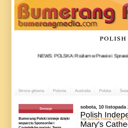
polish
NEWS: POLSKA: Rozłam w Prawie i Sprawiedliwości 
Strona główna
Polonia
Australia
Polska
Świa
sobota, 10 listopada
Donacje
Polish Indep
Bumerang Polski istnieje dzięki
Tagi:
Australia
,
Polonia
,
Sydney
,
Vi
Mary's Cathe
wsparciu Sponsorów i
Czytelników portalu. Twoja