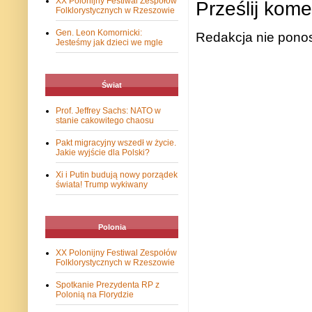
XX Polonijny Festiwal Zespołów
Prześlij kome
Folklorystycznych w Rzeszowie
Gen. Leon Komornicki:
Redakcja nie ponos
Jesteśmy jak dzieci we mgle
Świat
Prof. Jeffrey Sachs: NATO w
stanie cakowitego chaosu
Pakt migracyjny wszedł w życie.
Jakie wyjście dla Polski?
Xi i Putin budują nowy porządek
świata! Trump wykiwany
Polonia
XX Polonijny Festiwal Zespołów
Folklorystycznych w Rzeszowie
Spotkanie Prezydenta RP z
Polonią na Florydzie