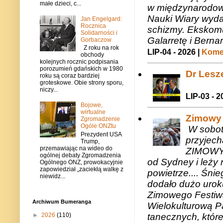
małe dzieci, c...
w międzynarodow
Nauki Wiary wyda
Jan Engelgard:
Rocznica
schizmy. Ekskomu
Solidarności i
Galarretę i Bernar
Gorbaczow
Z roku na rok
LIP-04 - 2026 |
Komen
obchody
kolejnych rocznic podpisania
porozumień gdańskich w 1980
Dr Lesze
roku są coraz bardziej
groteskowe. Obie strony sporu,
niczy...
LIP-03 - 2
Bojowe,
wirtualne
Zimowy 
Zgromadzenie
Ogóle ONZtu
W sobotę
Prezydent USA
przyjech
Trump,
przemawiając na wideo do
ZIMOWY 
ogólnej debaty Zgromadzenia
od Sydney i leży 
Ogólnego ONZ, prowokacyjnie
zapowiedział „zaciekłą walkę z
powietrze.... Śni
niewidz...
dodało dużo uroku
Zimowego Festiwal
Archiwum Bumeranga
Wielokulturową P
tanecznych, któr
►
2026
(110)