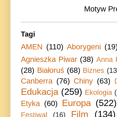
Motyw Pr
Tagi
AMEN
(110)
Aborygeni
(19
Agnieszka Piwar
(38)
Anna 
(28)
Białoruś
(68)
Biznes
(13
Canberra
(76)
Chiny
(63)
Edukacja
(259)
Ekologia
Europa
(522)
Etyka
(60)
Film
(134)
Festiwal
(16)