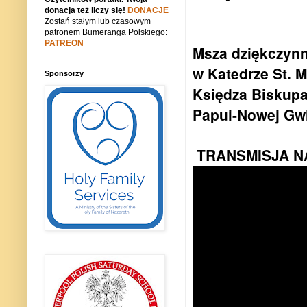
donacja też liczy się!
DONACJE
Zostań stałym lub czasowym
patronem Bumeranga Polskiego:
PATREON
Msza dziękczynn
w Katedrze St. 
Sponsorzy
Księdza Biskupa
Papui-Nowej Gwi
TRANSMISJA NA