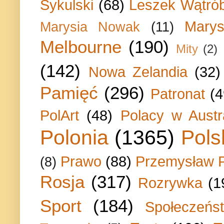
Sykulski
(68)
Leszek Wątrób
Marys
Marysia Nowak
(11)
Melbourne
(190)
Mity
(2)
(142)
Nowa Zelandia
(32)
Pamięć
(296)
Patronat
(4
PolArt
(48)
Polacy w Austra
Polonia
(1365)
Pols
Prawo
(88)
Przemysław P
(8)
Rosja
(317)
Rozrywka
(1
Sport
(184)
Społeczeńs