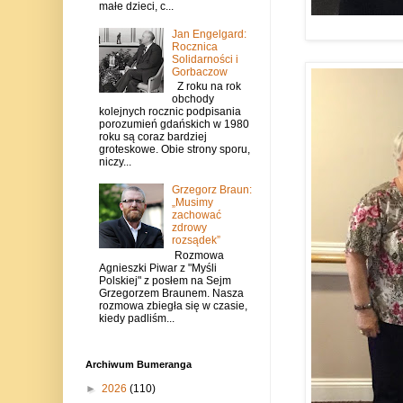
małe dzieci, c...
Jan Engelgard:
Rocznica
Solidarności i
Gorbaczow
Z roku na rok
obchody
kolejnych rocznic podpisania
porozumień gdańskich w 1980
roku są coraz bardziej
groteskowe. Obie strony sporu,
niczy...
Grzegorz Braun:
„Musimy
zachować
zdrowy
rozsądek”
Rozmowa
Agnieszki Piwar z "Myśli
Polskiej" z posłem na Sejm
Grzegorzem Braunem. Nasza
rozmowa zbiegła się w czasie,
kiedy padliśm...
Archiwum Bumeranga
►
2026
(110)