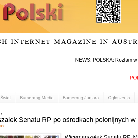
sh internet magazine in aust
NEWS: POLSKA: Rozłam w Prawie i Spr
POLONIA 
Świat
Bumerang Media
Bumerang Juniora
Ogłoszenia
17
szalek Senatu RP po ośrodkach polonijnych w
ney
Wicemarszałek Senatu RP, M