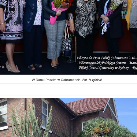
W Domu Polskim w Cabramattcie.
Fot. H.Igliński