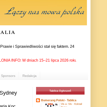
ralia
awiedliwości stał się faktem. 24 lipca prezes partii Jarosław
INFO: W dniach 15–21 lipca 2026 roku Rzeszów ponownie stał si
Sponsors
Redakcja
Tablica Ogłoszeń
 Sydney
Bumerang Polski - Tablica
Vis a -Vis - Koktail
aria Koc