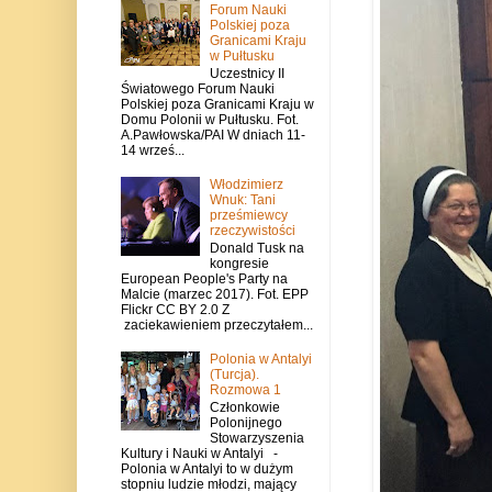
Forum Nauki
Polskiej poza
Granicami Kraju
w Pułtusku
Uczestnicy II
Światowego Forum Nauki
Polskiej poza Granicami Kraju w
Domu Polonii w Pułtusku. Fot.
A.Pawłowska/PAI W dniach 11-
14 wrześ...
Włodzimierz
Wnuk: Tani
prześmiewcy
rzeczywistości
Donald Tusk na
kongresie
European People's Party na
Malcie (marzec 2017). Fot. EPP
Flickr CC BY 2.0 Z
zaciekawieniem przeczytałem...
Polonia w Antalyi
(Turcja).
Rozmowa 1
Członkowie
Polonijnego
Stowarzyszenia
Kultury i Nauki w Antalyi -
Polonia w Antalyi to w dużym
stopniu ludzie młodzi, mający