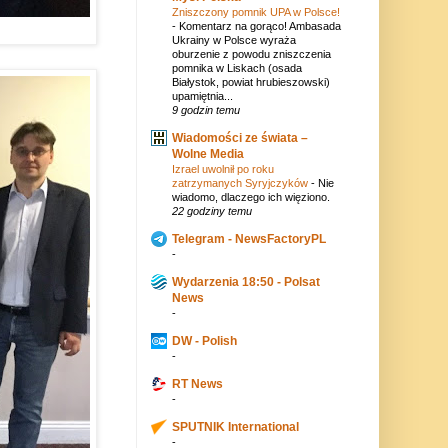
Zniszczony pomnik UPA w Polsce!
-
Komentarz na gorąco! Ambasada
Ukrainy w Polsce wyraża
oburzenie z powodu zniszczenia
pomnika w Liskach (osada
Białystok, powiat hrubieszowski)
upamiętnia...
9 godzin temu
Wiadomości ze świata –
Wolne Media
Izrael uwolnił po roku
zatrzymanych Syryjczyków
-
Nie
wiadomo, dlaczego ich więziono.
22 godziny temu
Telegram - NewsFactoryPL
-
Wydarzenia 18:50 - Polsat
News
-
DW - Polish
-
RT News
-
SPUTNIK International
-