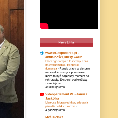
News Links
www.eGospodarka.pl -
aktualności, kursy walut
Dlaczego sierpień to idealny czas
na zatrudnianie? Eksperci
tłumaczą
-
Rynek pracy w sierpniu
nie zwalnia – wręcz przeciwnie,
może to być najlepszy moment na
rekrutację. Eksperci podkreślają,
że mniejsza...
34 minuty temu
Videoparlament PL - Janusz
Jaskółka
Mateusz Morawiecki przedstawia
plan dla polskich rodzin
-
3 godziny temu
Myśl Polska