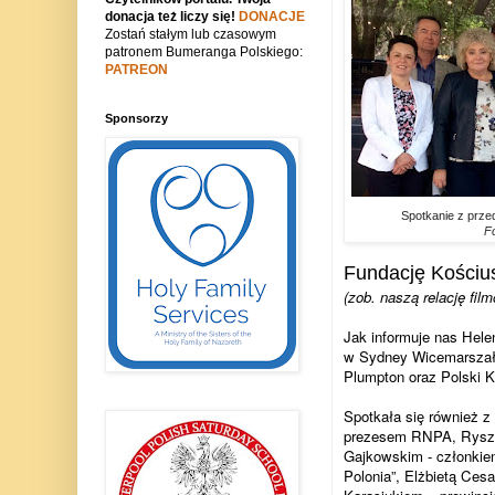
donacja też liczy się!
DONACJE
Zostań stałym lub czasowym
patronem Bumeranga Polskiego:
PATREON
Sponsorzy
Spotkanie z prze
F
Fundacjȩ Kościusz
(zob. naszą relację fil
Jak informuje nas Hele
w Sydney Wicemarszałe
Plumpton oraz Polski K
Spotkała siȩ również z
prezesem RNPA, Ryszar
Gajkowskim - członkie
Polonia”, Elżbietą Ces