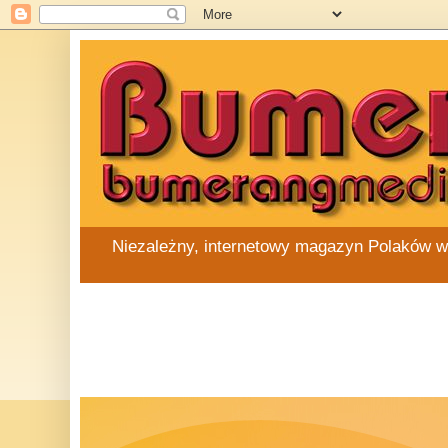
Niezależny, internetowy magazyn Polaków w Au