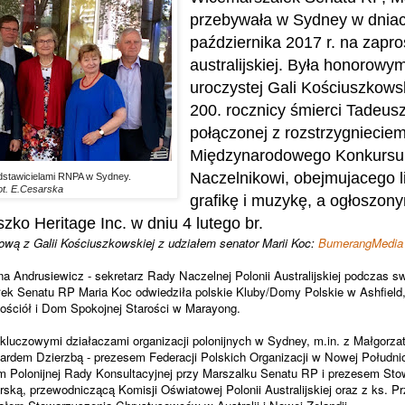
przebywała w Sydney w dniac
października 2017 r. na zapro
australijskiej. Była honorow
uroczystej Gali Kościuszkowsk
200. rocznicy śmierci Tadeus
połączonej z rozstrzygniecie
Miȩdzynarodowego Konkursu
Naczelnikowi, obejmujacego li
dstawicielami RNPA w Sydney.
ot. E.Cesarska
grafikȩ i muzykȩ, a ogłoszon
ko Heritage Inc. w dniu 4 lutego br.
mową z Galii Kościuszkowskiej z udziałem senator Marii Koc:
BumerangMedia
na Andrusiewicz - sekretarz Rady Naczelnej Polonii Australijskiej podczas s
k Senatu RP Maria Koc odwiedziła polskie Kluby/Domy Polskie w Ashfield,
ościół i Dom Spokojnej Starości w Marayong.
 kluczowymi działaczami organizacji polonijnych w Sydney, m.in. z Małgorza
dem Dzierzbą - prezesem Federacji Polskich Organizacji w Nowej Południ
m Polonijnej Rady Konsultacyjnej przy Marszalku Senatu RP i prezesem St
arską, przewodniczącą Komisji Oświatowej Polonii Australijskiej oraz z ks.