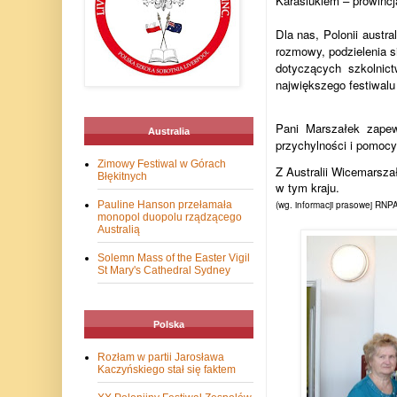
Karasiukiem – prowincj
Dla nas, Polonii austral
rozmowy, podzielenia s
dotyczących szkolnict
największego festiwalu k
Pani Marszałek zape
Australia
przychylności i pomocy
Zimowy Festiwal w Górach
Z Australii Wicemarsza
Błękitnych
w tym kraju.
(wg. informacji prasowej RNPA
Pauline Hanson przełamała
monopol duopolu rządzącego
Australią
Solemn Mass of the Easter Vigil
St Mary's Cathedral Sydney
Polska
Rozłam w partii Jarosława
Kaczyńskiego stał się faktem