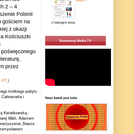
Retro
-
h 2 – 4
szenie Polonii
ym gościem na
2 miesiące temu
iej z okazji
za Kościuszki
Bumerang Media TV
m
 poświȩconego
teraturȩ,
ym przez
 -YT
)
wego krótkiego pobytu
 Cabramatta i
Nasz kanał you tube
tą Kwiatkowską -
owej Walii, Adamem
owarzyszenia „Nasza
 Przemysławem