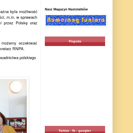
Nasz Magazyn Nastolatków
ważna była możliwość
ści, m.in. w sprawach
ci przez Polskȩ oraz
Pogoda
ze możemy oczekiwać
ekretarz RNPA.
osadnictwa polskiego
Twitter - fb - google+