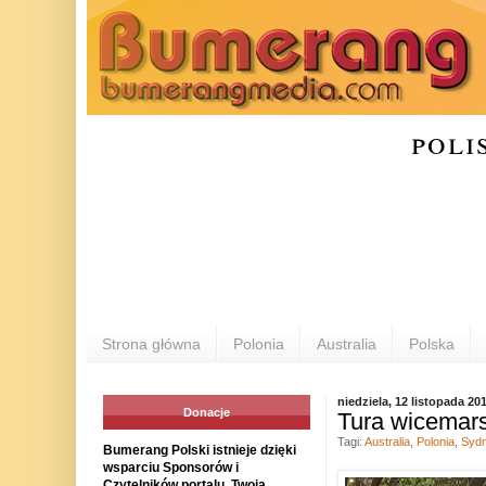
poli
Strona główna
Polonia
Australia
Polska
niedziela, 12 listopada 20
Donacje
Tura wicemar
Tagi:
Australia
,
Polonia
,
Syd
Bumerang Polski istnieje dzięki
wsparciu Sponsorów i
Czytelników portalu. Twoja