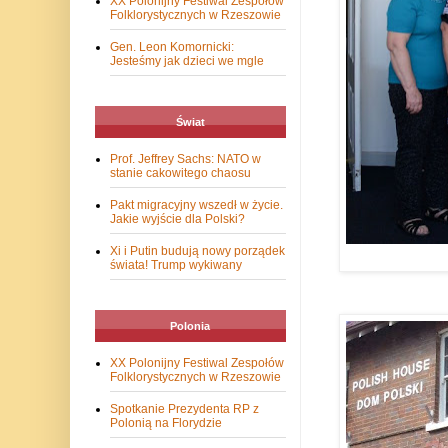
XX Polonijny Festiwal Zespołów
Folklorystycznych w Rzeszowie
Gen. Leon Komornicki:
Jesteśmy jak dzieci we mgle
Świat
Prof. Jeffrey Sachs: NATO w
stanie cakowitego chaosu
Pakt migracyjny wszedł w życie.
Jakie wyjście dla Polski?
Xi i Putin budują nowy porządek
świata! Trump wykiwany
Polonia
XX Polonijny Festiwal Zespołów
Folklorystycznych w Rzeszowie
Spotkanie Prezydenta RP z
Polonią na Florydzie