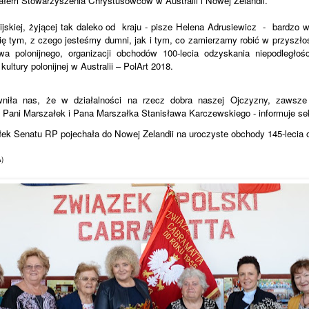
ałem Stowarzyszenia Chrystusowców w Australii i Nowej Zelandii.
ijskiej, żyjącej tak daleko od
kraju - pisze Helena Adrusiewicz - bardzo 
ię tym, z czego jesteśmy dumni, jak i tym, co zamierzamy robić w przyszło
wa polonijnego, organizacji obchodów 100-lecia odzyskania niepodległoś
ultury polonijnej w Australii – PolArt 2018.
wniła nas, że w działalności na rzecz dobra naszej Ojczyzny, zaws
 Pani Marszałek i Pana Marszałka Stanisława Karczewskiego - informuje s
łek Senatu RP pojechała do Nowej Zelandii na uroczyste obchody 145-lecia 
)