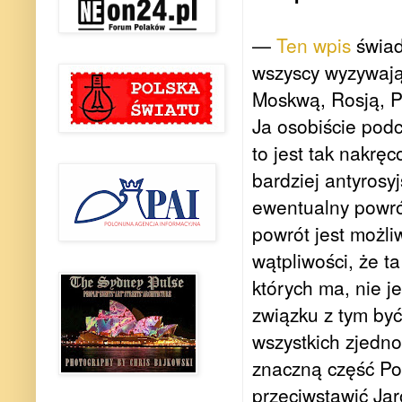
—
Ten wpis
świad
wszyscy wyzywają 
Moskwą, Rosją, Pu
Ja osobiście pod
to jest tak nakręc
bardziej antyrosyj
ewentualny powrót
powrót jest możli
wątpliwości, że ta
których ma, nie j
związku z tym być
wszystkich zjedno
znaczną część Po
przeciwstawić Ja