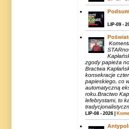
Podsum
LIP-09 - 2
Poświat
Komenta
STARnow
Kapłańsk
zgody papieża n
Bractwa Kapłańsk
konsekracje czte
papieskiego, co w
automatyczną eks
roku.Bractwo Ka
lefebrystami, to
tradycjonalistycz
LIP-08 - 2026 |
Komen
Antypols