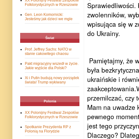
XX Polonijny Festiwal Zespołów
Sprawiedliwości. 
Folklorystycznych w Rzeszowie
zwolenników, wyb
Gen. Leon Komornicki:
Jesteśmy jak dzieci we mgle
wpisująca się w z
do Ukrainy.
Świat
Prof. Jeffrey Sachs: NATO w
stanie cakowitego chaosu
Pamiętajmy, że w 
Pakt migracyjny wszedł w życie.
była bezkrytyczna
Jakie wyjście dla Polski?
ukraińskie i równi
Xi i Putin budują nowy porządek
świata! Trump wykiwany
zaakceptowania.W
przemilczać, czy 
Polonia
Mam na uwadze kwe
XX Polonijny Festiwal Zespołów
pewnego momentu 
Folklorystycznych w Rzeszowie
jest tego przyczy
Spotkanie Prezydenta RP z
Polonią na Florydzie
Dlaczego? Dlateg