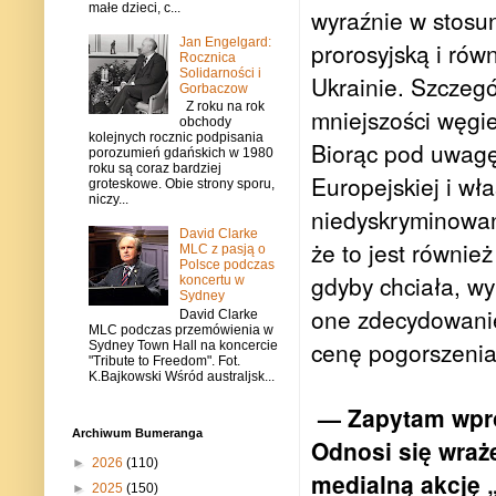
małe dzieci, c...
wyraźnie w stosun
Jan Engelgard:
prorosyjską i ró
Rocznica
Solidarności i
Ukrainie. Szczegó
Gorbaczow
Z roku na rok
mniejszości węgie
obchody
kolejnych rocznic podpisania
Biorąc pod uwagę 
porozumień gdańskich w 1980
roku są coraz bardziej
Europejskiej i wł
groteskowe. Obie strony sporu,
niczy...
niedyskryminowany
David Clarke
że to jest równie
MLC z pasją o
Polsce podczas
gdyby chciała, w
koncertu w
Sydney
one zdecydowanie
David Clarke
MLC podczas przemówienia w
cenę pogorszenia 
Sydney Town Hall na koncercie
"Tribute to Freedom". Fot.
K.Bajkowski Wśród australjsk...
— Zapytam wpro
Archiwum Bumeranga
Odnosi się wraż
►
2026
(110)
medialną akcję 
►
2025
(150)