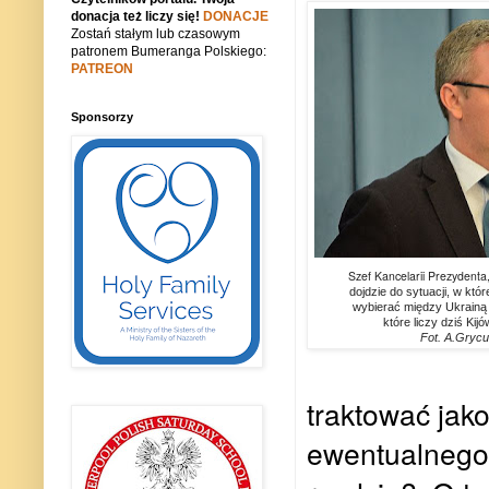
donacja też liczy się!
DONACJE
Zostań stałym lub czasowym
patronem Bumeranga Polskiego:
PATREON
Sponsorzy
Szef Kancelarii Prezydenta,
dojdzie
do sytuacji, w któ
wybierać między Ukrainą a 
które liczy dziś Kij
Fot. A.Grycu
traktować jak
ewentualnego