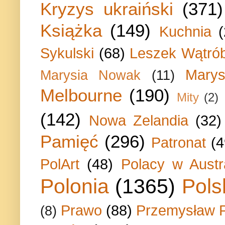
Kryzys ukraiński
(371)
Książka
(149)
Kuchnia
Sykulski
(68)
Leszek Wątrób
Marys
Marysia Nowak
(11)
Melbourne
(190)
Mity
(2)
(142)
Nowa Zelandia
(32)
Pamięć
(296)
Patronat
(4
PolArt
(48)
Polacy w Austra
Polonia
(1365)
Pols
Prawo
(88)
Przemysław P
(8)