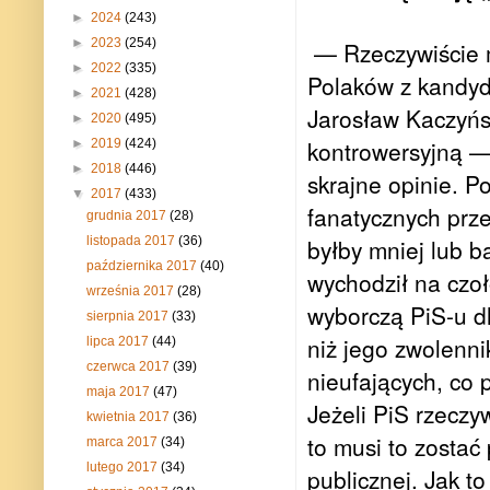
►
2024
(243)
►
2023
(254)
— Rzeczywiście m
►
2022
(335)
Polaków z kandyd
►
2021
(428)
Jarosław Kaczyńsk
►
2020
(495)
kontrowersyjną —
►
2019
(424)
►
2018
(446)
skrajne opinie. P
▼
2017
(433)
fanatycznych prze
grudnia 2017
(28)
listopada 2017
(36)
byłby mniej lub b
października 2017
(40)
wychodził na czoł
września 2017
(28)
wyborczą PiS-u dl
sierpnia 2017
(33)
niż jego zwolenn
lipca 2017
(44)
czerwca 2017
(39)
nieufających, co
maja 2017
(47)
Jeżeli PiS rzeczy
kwietnia 2017
(36)
to musi to zostać
marca 2017
(34)
lutego 2017
(34)
publicznej. Jak t