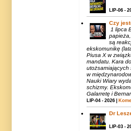
LIP-06 - 2
Czy jes
1 lipca 
papieża,
są reakc
ekskomunikę (lat
Piusa X w związk
mandatu. Kara do
utożsamiających 
w międzynarodow
Nauki Wiary wyda
schizmy. Ekskomu
Galarretę i Bernar
LIP-04 - 2026 |
Komen
Dr Lesze
LIP-03 - 2