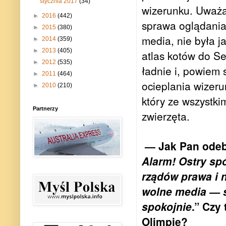
stycznia 2017
(34)
wizerunku. Uważa
►
2016
(442)
sprawa oglądania
►
2015
(380)
media, nie była j
►
2014
(359)
►
2013
(405)
atlas kotów do Se
►
2012
(535)
ładnie i, powiem 
►
2011
(464)
ocieplania wizeru
►
2010
(210)
który ze wszystkim
Partnerzy
zwierzęta.
— Jak Pan odebr
Alarm! Ostry spó
rządów prawa i 
wolne media — s
spokojnie
.”
Czy 
Olimpie?