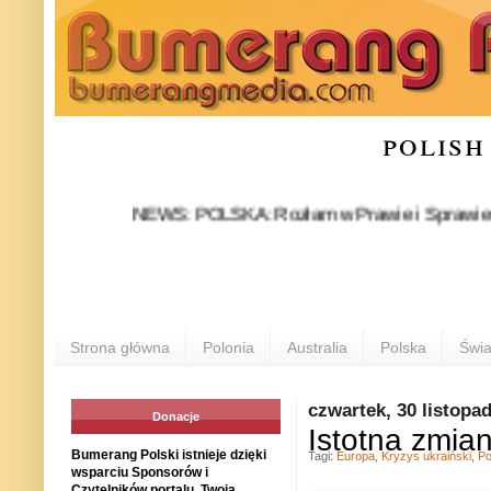
polish
NEWS: POLSKA: Rozłam w Prawie i Sprawiedliwości 
Strona główna
Polonia
Australia
Polska
Świa
czwartek, 30 listopa
Donacje
Istotna zmia
Bumerang Polski istnieje dzięki
Tagi:
Europa
,
Kryzys ukraiński
,
Po
wsparciu Sponsorów i
Czytelników portalu. Twoja