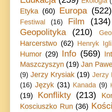
Ekologia
Europa
(522)
Etyka
(60)
Film
(134)
Festiwal
(16)
Geopolityka
(210)
Geo
Harcerstwo
(62)
Henryk Igli
Info
(569)
Humor
(29)
In
Maszczyszyn
(19)
Jan Paweł
Jerzy Krysiak
(19)
(9)
Jerzy
Język
(31)
(16)
Kanada
(9)
Konflikty
(213)
(19)
Ko
Kości
Kosciuszko Run
(36)