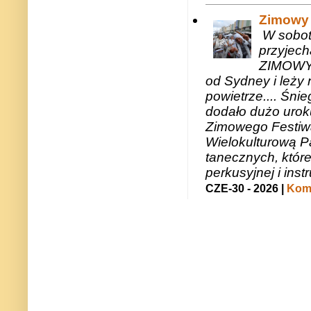
Zimowy 
W sobotę
przyjech
ZIMOWY 
od Sydney i leży 
powietrze.... Śni
dodało dużo uroku
Zimowego Festiwal
Wielokulturową P
tanecznych, któr
perkusyjnej i in
CZE-30 - 2026 |
Kome