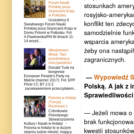
Forum Nauki
stosunkach amery
Polskiej poza
Granicami Kraju
rosyjsko-ameryka
w Pułtusku
Uczestnicy II
konflikt ten zdec
Światowego Forum Nauki
Polskiej poza Granicami Kraju w
samodzielnie funk
Domu Polonii w Pułtusku. Fot.
A.Pawłowska/PAI W dniach 11-
wsparcia ameryka
14 wrześ...
żeby ona nastąpił
Włodzimierz
Wnuk: Tani
zagranicznych.
prześmiewcy
rzeczywistości
Donald Tusk na
kongresie
—
Wypowiedź S
European People's Party na
Malcie (marzec 2017). Fot. EPP
Polską. A jak z 
Flickr CC BY 2.0 Z
zaciekawieniem przeczytałem...
Sprawiedliwości
Polonia w Antalyi
(Turcja).
Rozmowa 1
— Jeżeli mowa o 
Członkowie
Polonijnego
brak funkcjonowa
Stowarzyszenia
Kultury i Nauki w Antalyi -
Polonia w Antalyi to w dużym
kwestii stosunków
stopniu ludzie młodzi, mający