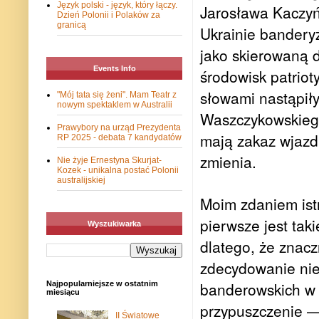
Język polski - język, który łączy.
Jarosława Kaczyńs
Dzień Polonii i Polaków za
granicą
Ukrainie bandery
jako skierowaną d
Events Info
środowisk patriot
słowami nastąpiły
"Mój tata się żeni". Mam Teatr z
nowym spektaklem w Australii
Waszczykowskiego.
Prawybory na urząd Prezydenta
mają zakaz wjazd
RP 2025 - debata 7 kandydatów
zmienia.
Nie żyje Ernestyna Skurjat-
Kozek - unikalna postać Polonii
australijskiej
Moim zdaniem ist
pierwsze jest tak
Wyszukiwarka
dlatego, że znacz
zdecydowanie nie 
banderowskich w 
Najpopularniejsze w ostatnim
miesiącu
przypuszczenie —
II Światowe