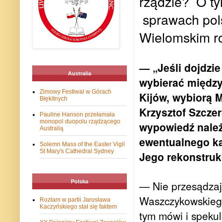
rządzie? O tym
sprawach pols
Wielomskim r
— „Jeśli dojdzie
Australia
wybierać między 
Zimowy Festiwal w Górach
Kijów, wybiorą 
Błękitnych
Krzysztof Szczer
Pauline Hanson przełamała
monopol duopolu rządzącego
wypowiedź należ
Australią
ewentualnego k
Solemn Mass of the Easter Vigil
St Mary's Cathedral Sydney
Jego rekonstrukc
Polska
— Nie przesądzają
Waszczykowskiego
Rozłam w partii Jarosława
Kaczyńskiego stał się faktem
tym mówi i spekul