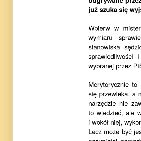
odgrywane przez
już szuka się wy
Wpierw w mistern
wymiaru sprawi
stanowiska sędz
sprawiedliwości 
wybranej przez P
Merytorycznie to
się przewleka, a
narzędzie nie za
to wiedzieć, ale 
i wokół niej, wyko
Lecz może być jesz
posuniętej samodz