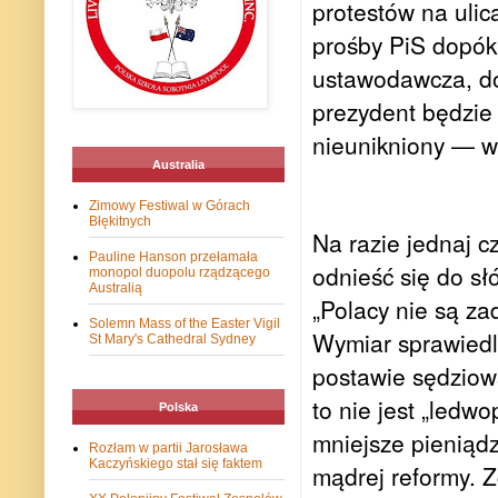
protestów na ulic
prośby PiS dopóki
ustawodawcza, do
prezydent będzie 
nieunikniony — w
Australia
Zimowy Festiwal w Górach
Błękitnych
Na razie jednaj c
Pauline Hanson przełamała
odnieść się do sł
monopol duopolu rządzącego
Australią
„Polacy nie są za
Solemn Mass of the Easter Vigil
Wymiar sprawiedl
St Mary's Cathedral Sydney
postawie sędziows
to nie jest „ledw
Polska
mniejsze pieniąd
Rozłam w partii Jarosława
Kaczyńskiego stał się faktem
mądrej reformy. 