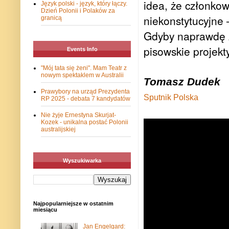
idea, że członkow
Język polski - język, który łączy.
Dzień Polonii i Polaków za
niekonstytucyjne 
granicą
Gdyby naprawdę z
pisowskie projek
Events Info
"Mój tata się żeni". Mam Teatr z
nowym spektaklem w Australii
Tomasz Dudek
Prawybory na urząd Prezydenta
Sputnik Polska
RP 2025 - debata 7 kandydatów
Nie żyje Ernestyna Skurjat-
Kozek - unikalna postać Polonii
australijskiej
Wyszukiwarka
Najpopularniejsze w ostatnim
miesiącu
Jan Engelgard: