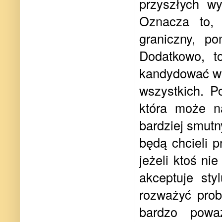
przyszłych w
Oznacza to,
graniczny, p
Dodatkowo, t
kandydować w k
wszystkich. P
która może n
bardziej smutn
będą chcieli 
jeżeli ktoś ni
akceptuje sty
rozważyć probl
bardzo powa