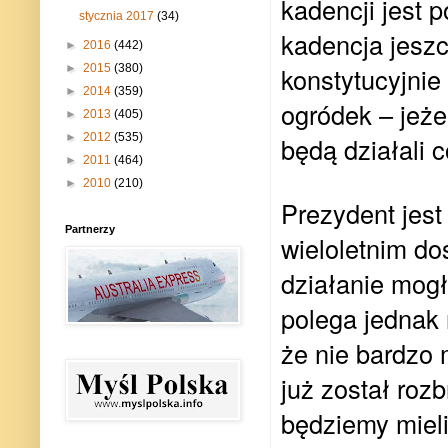
kadencji jest
stycznia 2017
(34)
kadencja jeszc
►
2016
(442)
►
2015
(380)
konstytucyjnie 
►
2014
(359)
ogródek – jeże
►
2013
(405)
►
2012
(535)
będą działali 
►
2011
(464)
►
2010
(210)
Prezydent jes
Partnerzy
wieloletnim do
działanie mog
polega jednak
że nie bardzo 
już został rozb
będziemy mieli 