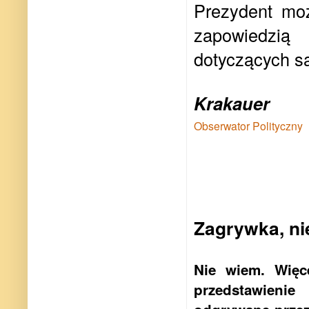
Prezydent moż
zapowiedzią
dotyczących są
Krakauer
Obserwator Polityczny
Zagrywka, ni
N
ie wiem. Więc
przedstawieni