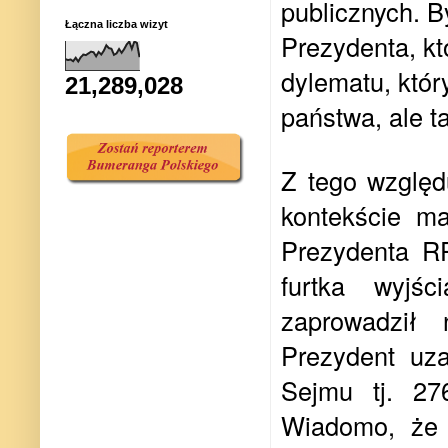
publicznych. B
Łączna liczba wizyt
Prezydenta, któ
dylematu, któr
21,289,028
państwa, ale t
Z tego względ
kontekście ma
Prezydenta R
furtka wyjśc
zaprowadził 
Prezydent uz
Sejmu tj. 27
Wiadomo, że 