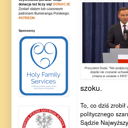
donacja też liczy się!
DONACJE
Zostań stałym lub czasowym
patronem Bumeranga Polskiego:
PATREON
Sponsorzy
Prezydent Duda: "Nie podpisz
dopóki nie zostanie uchwa
zmiana w ustawie o KRS"
szoku.
To, co dziś zrobi
politycznego szan
Sądzie Najwyższym