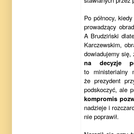
stawianych przez 
Po północy, kiedy
prowadzący obrad
A Brudziński dlat
Karczewskim, obr
dowiadujemy się,
na decyzje p
to ministerialny
że prezydent prz
podskoczyć, ale pr
kompromis pozwo
nadzieje i rozczar
nie poprawił.