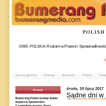
polish
NEWS: POLSKA: Rozłam w Prawie i Sprawiedliwości stał się 
POLO
Strona główna
Polonia
Australia
Polska
Świa
środa, 19 lipca 2017
Donacje
Sądne dni w 
Bumerang Polski istnieje dzięki
Tagi:
Demokracja
,
Krakauer
,
Opini
wsparciu Sponsorów i
Czytelników portalu. Twoja