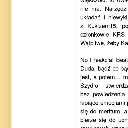
nie ma. Narzędz
układać i niewyk
z Kukizem15, po
członkowie KRS m
Wątpliwe, żeby Ka
No i reakcja! Beat
Duda, bądź co b
jest, a potem… m
Szydło stwierd
bez powiedzenia 
kipiące emocjami
się do meritum, a
bierze się do uc