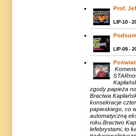
Prof. J
LIP-10 - 2
Podsum
LIP-09 - 2
Poświat
Komenta
STARnow
Kapłańsk
zgody papieża n
Bractwa Kapłańsk
konsekracje czte
papieskiego, co w
automatyczną eks
roku.Bractwo Ka
lefebrystami, to
tradycjonalistycz