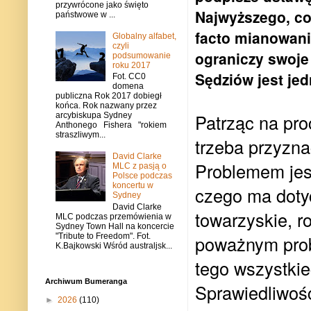
przywrócone jako święto
Najwyższego, co
państwowe w ...
facto mianowani
Globalny alfabet,
czyli
ograniczy swoje
podsumowanie
roku 2017
Sędziów jest je
Fot. CC0
domena
publiczna Rok 2017 dobiegł
końca. Rok nazwany przez
Patrząc na pro
arcybiskupa Sydney
Anthonego Fishera "rokiem
straszliwym...
trzeba przyzna
David Clarke
Problemem jes
MLC z pasją o
Polsce podczas
koncertu w
czego ma dotyc
Sydney
David Clarke
towarzyskie, r
MLC podczas przemówienia w
Sydney Town Hall na koncercie
"Tribute to Freedom". Fot.
poważnym prob
K.Bajkowski Wśród australjsk...
tego wszystkie
Archiwum Bumeranga
Sprawiedliwośc
►
2026
(110)