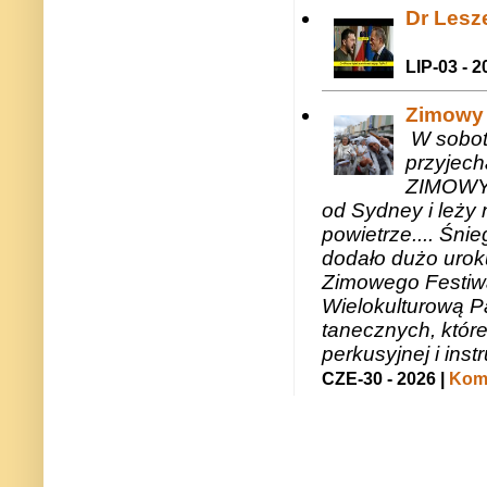
Dr Lesze
LIP-03 - 2
Zimowy 
W sobotę
przyjech
ZIMOWY 
od Sydney i leży 
powietrze.... Śni
dodało dużo uroku
Zimowego Festiwal
Wielokulturową P
tanecznych, któr
perkusyjnej i in
CZE-30 - 2026 |
Kome