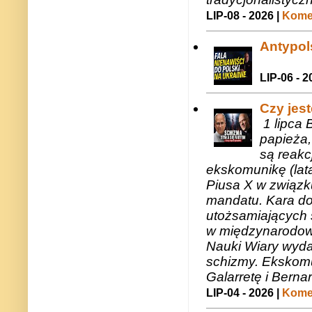
LIP-08 - 2026 |
Komen
Antypols
LIP-06 - 2
Czy jes
1 lipca 
papieża,
są reakc
ekskomunikę (lat
Piusa X w związk
mandatu. Kara do
utożsamiających 
w międzynarodow
Nauki Wiary wyda
schizmy. Ekskomu
Galarretę i Bernar
LIP-04 - 2026 |
Komen