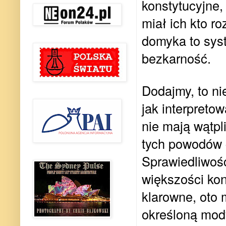
konstytucyjne,
miał ich kto r
domyka to sys
bezkarność.
Dodajmy, to nie
jak interpreto
nie mają wątpl
tych powodów c
Sprawiedliwoś
większości ko
klarowne, oto 
określoną mody