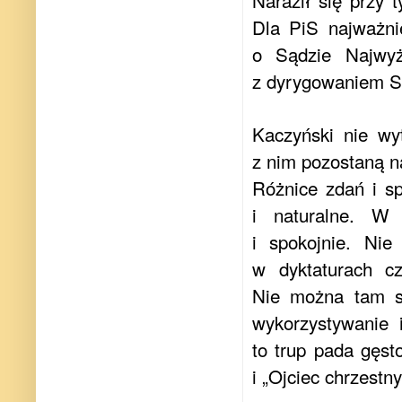
Naraził się przy 
Dla PiS najważni
o Sądzie Najwyż
z dyrygowaniem 
Kaczyński nie wy
z nim pozostaną na
Różnice zdań i s
i naturalne. W 
i spokojnie. Nie
w dyktaturach c
Nie można tam s
wykorzystywanie 
to trup pada gęst
i „Ojciec chrzestny