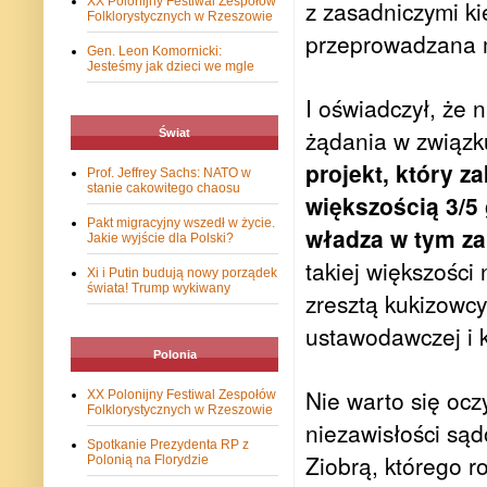
XX Polonijny Festiwal Zespołów
z zasadniczymi ki
Folklorystycznych w Rzeszowie
przeprowadzana m
Gen. Leon Komornicki:
Jesteśmy jak dzieci we mgle
I oświadczył, że 
żądania w związ
Świat
projekt, który 
Prof. Jeffrey Sachs: NATO w
stanie cakowitego chaosu
większością 3/5 
Pakt migracyjny wszedł w życie.
władza w tym za
Jakie wyjście dla Polski?
takiej większości
Xi i Putin budują nowy porządek
świata! Trump wykiwany
zresztą kukizowcy
ustawodawczej i k
Polonia
Nie warto się ocz
XX Polonijny Festiwal Zespołów
Folklorystycznych w Rzeszowie
niezawisłości są
Spotkanie Prezydenta RP z
Ziobrą, którego r
Polonią na Florydzie