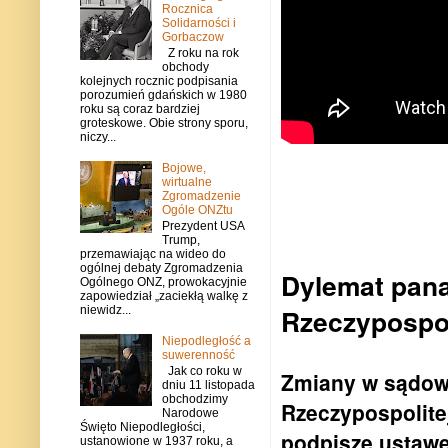
Rocznica
Solidarności i
Gorbaczow
Z roku na rok
obchody
kolejnych rocznic podpisania
porozumień gdańskich w 1980
roku są coraz bardziej
groteskowe. Obie strony sporu,
niczy...
Bojowe,
wirtualne
Zgromadzenie
Ogóle ONZtu
Prezydent USA
Trump,
przemawiając na wideo do
ogólnej debaty Zgromadzenia
Dylemat pana
Ogólnego ONZ, prowokacyjnie
zapowiedział „zaciekłą walkę z
Rzeczypospol
niewidz...
Niepodległość a
suwerenność
Jak co roku w
Zmiany w sądow
dniu 11 listopada
obchodzimy
Rzeczypospolite
Narodowe
Święto Niepodległości,
podpisze ustawę
ustanowione w 1937 roku, a