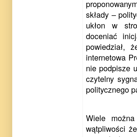
proponowanym 
składy – polit
ukłon w str
doceniać inic
powiedział, ż
internetowa P
nie podpisze 
czytelny sygn
politycznego 
Wiele można 
wątpliwości ż