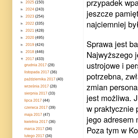
przypadek wpa
►
2025
(150)
►
2024
(243)
jeszcze pamię
►
2023
(254)
najciemniej by
►
2022
(335)
►
2021
(428)
►
2020
(495)
Sprawa jest b
►
2019
(424)
Najwyższego je
►
2018
(446)
▼
2017
(433)
ustrojowe i per
grudnia 2017
(28)
listopada 2017
(36)
potrzebna, zw
października 2017
(40)
zmian persona
września 2017
(28)
sierpnia 2017
(33)
jest możliwa. 
lipca 2017
(44)
w praktycznie 
czerwca 2017
(39)
maja 2017
(47)
jego adresem m
kwietnia 2017
(36)
Poza tym w Kon
marca 2017
(34)
lutego 2017
(34)