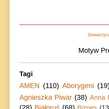
Stowarzys
Motyw Pr
Tagi
AMEN
(110)
Aborygeni
(19
Agnieszka Piwar
(38)
Anna 
(28)
Białoruś
(68)
Biznes
(13