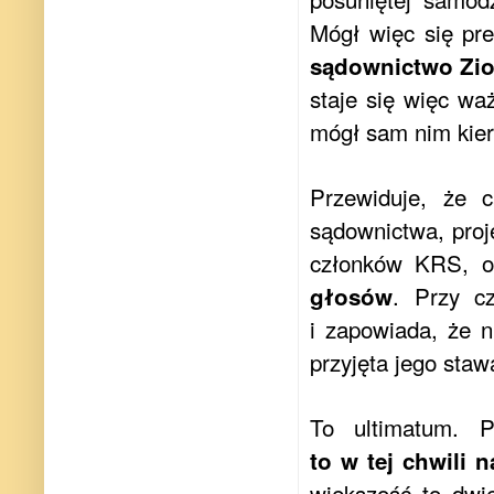
Mógł więc się pr
sądownictwo Zi
staje się więc wa
mógł sam nim kie
Przewiduje, że 
sądownictwa, proj
członków KRS, 
. Przy c
głosów
i zapowiada, że n
przyjęta jego staw
To ultimatum. 
to w tej chwili 
większość to dwie