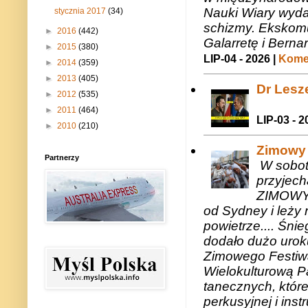
Nauki Wiary wyda
stycznia 2017
(34)
schizmy. Ekskomu
►
2016
(442)
Galarretę i Bernar
►
2015
(380)
LIP-04 - 2026 |
Komen
►
2014
(359)
►
2013
(405)
Dr Lesze
►
2012
(535)
►
2011
(464)
LIP-03 - 2
►
2010
(210)
Zimowy 
Partnerzy
W sobotę
przyjech
ZIMOWY 
od Sydney i leży 
powietrze.... Śni
dodało dużo uroku
Zimowego Festiwal
Wielokulturową P
tanecznych, któr
perkusyjnej i in