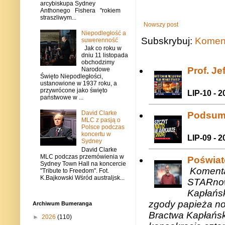
arcybiskupa Sydney
Anthonego Fishera "rokiem
straszliwym...
Nowszy post
Niepodległość a
Subskrybuj:
Koment
suwerenność
Jak co roku w
dniu 11 listopada
obchodzimy
Prof. J
Narodowe
Święto Niepodległości,
ustanowione w 1937 roku, a
przywrócone jako święto
LIP-10 - 2
państwowe w ...
David Clarke
Podsum
MLC z pasją o
Polsce podczas
koncertu w
LIP-09 - 2
Sydney
David Clarke
MLC podczas przemówienia w
Poświat
Sydney Town Hall na koncercie
Komenta
"Tribute to Freedom". Fot.
K.Bajkowski Wśród australjsk...
STARnow
Kapłańsk
zgody papieża n
Archiwum Bumeranga
Bractwa Kapłańsk
►
2026
(110)