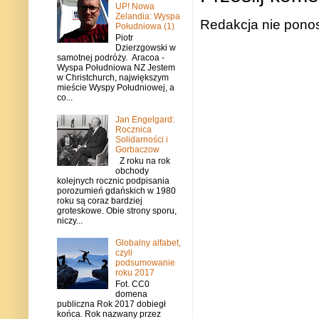
UP! Nowa
Zelandia: Wyspa
Redakcja nie ponos
Południowa (1)
Piotr
Dzierzgowski w
samotnej podróży. Aracoa -
Wyspa Południowa NZ Jestem
w Christchurch, największym
mieście Wyspy Południowej, a
co...
Jan Engelgard:
Rocznica
Solidarności i
Gorbaczow
Z roku na rok
obchody
kolejnych rocznic podpisania
porozumień gdańskich w 1980
roku są coraz bardziej
groteskowe. Obie strony sporu,
niczy...
Globalny alfabet,
czyli
podsumowanie
roku 2017
Fot. CC0
domena
publiczna Rok 2017 dobiegł
końca. Rok nazwany przez