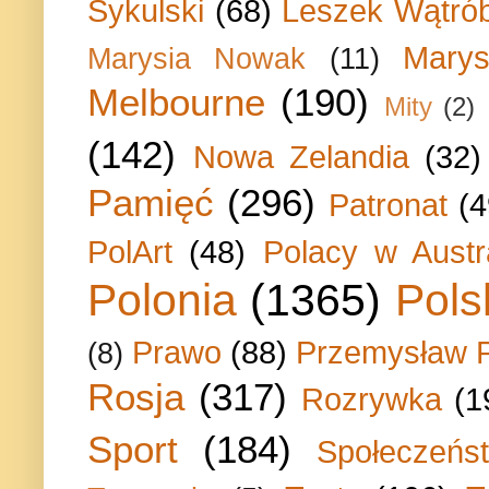
Sykulski
(68)
Leszek Wątrób
Marys
Marysia Nowak
(11)
Melbourne
(190)
Mity
(2)
(142)
Nowa Zelandia
(32)
Pamięć
(296)
Patronat
(4
PolArt
(48)
Polacy w Austra
Polonia
(1365)
Pols
Prawo
(88)
Przemysław P
(8)
Rosja
(317)
Rozrywka
(1
Sport
(184)
Społeczeńs