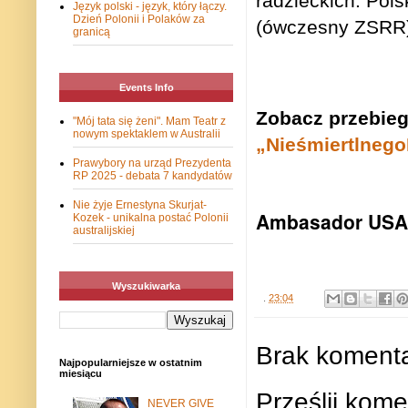
radzieckich. Pols
Język polski - język, który łączy.
Dzień Polonii i Polaków za
(ówczesny ZSRR)
granicą
Events Info
Zobacz przebieg
"Mój tata się żeni". Mam Teatr z
nowym spektaklem w Australii
„Nieśmiertlneg
Prawybory na urząd Prezydenta
RP 2025 - debata 7 kandydatów
Nie żyje Ernestyna Skurjat-
Ambasador USA 
Kozek - unikalna postać Polonii
australijskiej
Wyszukiwarka
.
23:04
Brak komenta
Najpopularniejsze w ostatnim
miesiącu
Prześlij kome
NEVER GIVE