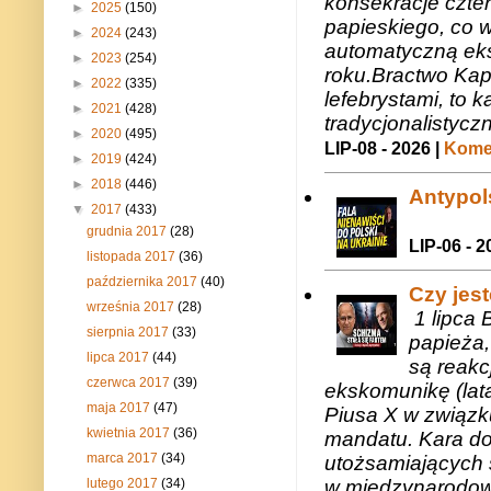
konsekracje czte
►
2025
(150)
papieskiego, co w
►
2024
(243)
automatyczną eks
►
2023
(254)
roku.Bractwo Ka
►
2022
(335)
lefebrystami, to
►
2021
(428)
tradycjonalistycz
►
2020
(495)
LIP-08 - 2026 |
Komen
►
2019
(424)
►
2018
(446)
Antypols
▼
2017
(433)
grudnia 2017
(28)
LIP-06 - 2
listopada 2017
(36)
października 2017
(40)
Czy jes
września 2017
(28)
1 lipca 
sierpnia 2017
(33)
papieża,
lipca 2017
(44)
są reakc
czerwca 2017
(39)
ekskomunikę (lat
maja 2017
(47)
Piusa X w związk
kwietnia 2017
(36)
mandatu. Kara do
marca 2017
(34)
utożsamiających 
lutego 2017
(34)
w międzynarodow