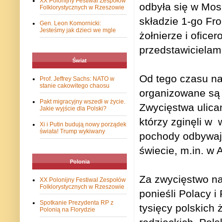
XX Polonijny Festiwal Zespołów
odbyła się w Mo
Folklorystycznych w Rzeszowie
składzie 1-go Fro
Gen. Leon Komornicki:
Jesteśmy jak dzieci we mgle
żołnierze i ofice
przedstawicielami 
Świat
Od tego czasu na
Prof. Jeffrey Sachs: NATO w
stanie cakowitego chaosu
organizowane są
Pakt migracyjny wszedł w życie.
Zwycięstwa ulica
Jakie wyjście dla Polski?
którzy zginęli w
Xi i Putin budują nowy porządek
świata! Trump wykiwany
pochody odbywają
świecie, m.in. w A
Polonia
Za zwycięstwo n
XX Polonijny Festiwal Zespołów
Folklorystycznych w Rzeszowie
ponieśli Polacy i
Spotkanie Prezydenta RP z
tysięcy polskich 
Polonią na Florydzie