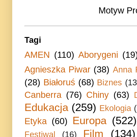
Motyw Pr
Tagi
AMEN
(110)
Aborygeni
(19
Agnieszka Piwar
(38)
Anna 
(28)
Białoruś
(68)
Biznes
(13
Canberra
(76)
Chiny
(63)
Edukacja
(259)
Ekologia
Europa
(522)
Etyka
(60)
Film
(134)
Festiwal
(16)