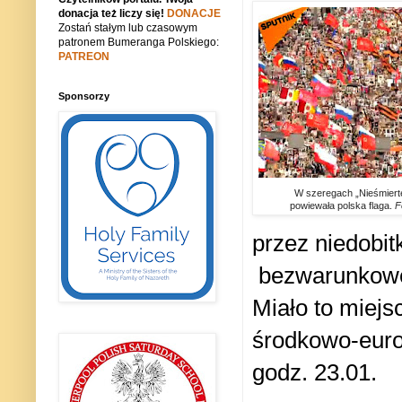
donacja też liczy się!
DONACJE
Zostań stałym lub czasowym
patronem Bumeranga Polskiego:
PATREON
Sponsorzy
W szeregach „Nieśmiert
powiewała polska flaga.
F
przez niedobit
bezwarunkowej
Miało to miejs
środkowo-euro
godz. 23.01.