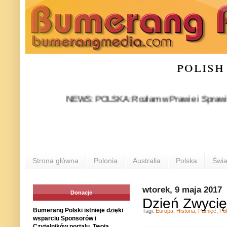
polish
NEWS: POLSKA: Rozłam w Prawie i Sprawiedliwości 
Strona główna
Polonia
Australia
Polska
Świa
wtorek, 9 maja 2017
Donacje
Dzień Zwyci
Bumerang Polski istnieje dzięki
Tagi:
Europa
,
Historia
,
Pamięć
,
Po
wsparciu Sponsorów i
Czytelników portalu. Twoja