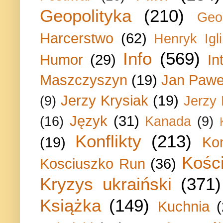
Geopolityka
(210)
Geo
Harcerstwo
(62)
Henryk Igli
Info
(569)
Humor
(29)
In
Maszczyszyn
(19)
Jan Paweł
Jerzy Krysiak
(19)
(9)
Jerzy
Język
(31)
(16)
Kanada
(9)
Konflikty
(213)
(19)
Ko
Kości
Kosciuszko Run
(36)
Kryzys ukraiński
(371)
Książka
(149)
Kuchnia