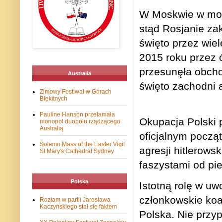
W Moskwie w mom
stąd Rosjanie za
święto przez wiel
2015 roku przez
przesunęła obcho
Australia
święto zachodni al
Zimowy Festiwal w Górach
Błękitnych
Pauline Hanson przełamała
Okupacja Polski 
monopol duopolu rządzącego
Australią
oficjalnym począt
Solemn Mass of the Easter Vigil
agresji hitlerows
St Mary's Cathedral Sydney
faszystami od pi
Polska
Istotną rolę w uw
członkowskie koal
Rozłam w partii Jarosława
Kaczyńskiego stał się faktem
Polska. Nie przy